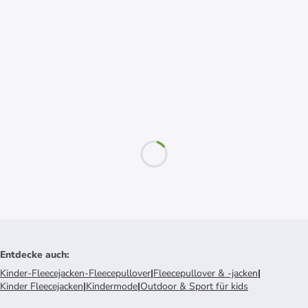
Entdecke auch
:
Kinder-Fleecejacken-Fleecepullover
|
Fleecepullover & -jacken
|
Kinder Fleecejacken
|
Kindermode
|
Outdoor & Sport für kids