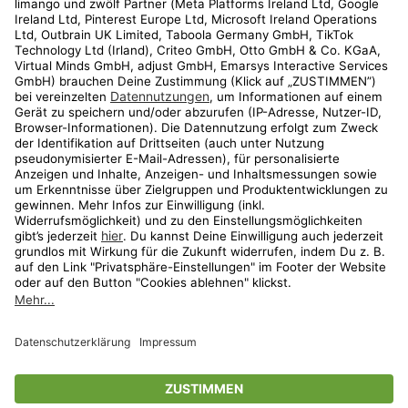
Kundenservice
Shop
Aktionen
Travel
limango.nl
limango.pl
* Streichpreise entsprechen der unverbindlichen Preisempfehlung des