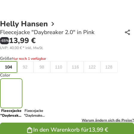
Helly Hansen
Fleecejacke "Daybreaker 2.0" in Pink
13,99 €
-
65
%
UVP
:
40,00 €
*
inkl. MwSt.
Größe
Nur noch 1 verfügbar
104
92
98
110
116
122
128
Color
Fleecejacke
Fleecejacke
"Daybreaker
"Daybreaker
2.0" in Pink
2.0" in
Warum ändern sich die Preise?
Dunkelblau
In den Warenkorb für
13,99 €