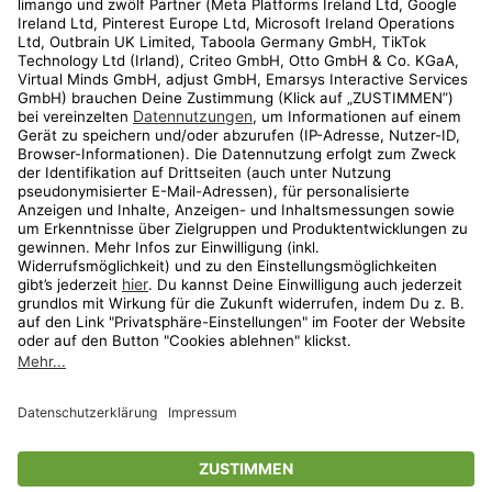
Kundenservice
Shop
Aktionen
Travel
limango.nl
limango.pl
* Streichpreise entsprechen der unverbindlichen Preisempfehlung des