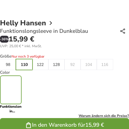
Helly Hansen
Funktionslongsleeve in Dunkelblau
15,99 €
-
36
%
UVP
:
25,00 €
*
inkl. MwSt.
Größe
Nur noch 3 verfügbar
98
110
122
128
92
104
116
Color
Funktionslongsleeve
in
Dunkelblau
Warum ändern sich die Preise?
In den Warenkorb für
15,99 €