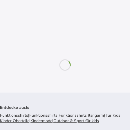
Entdecke auch
:
Funktionsshirts
|
Funktionsshirts
|
Funktionsshirts (langarm) für Kids
|
Kinder Oberteile
|
Kindermode
|
Outdoor & Sport für kids