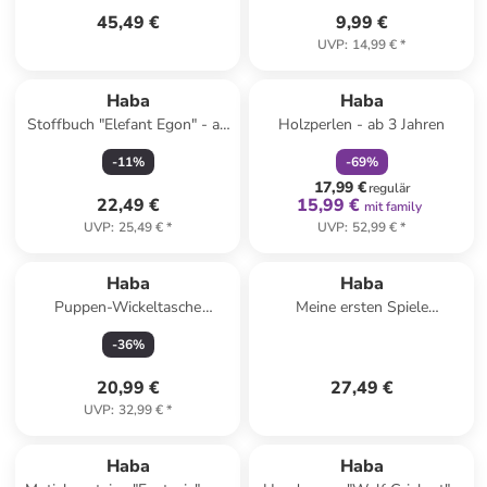
45,49 €
9,99 €
UVP
:
14,99 €
*
family
rabatt
Haba
Haba
Stoffbuch "Elefant Egon" - ab
Holzperlen - ab 3 Jahren
6 Monaten
-
11
%
-
69
%
17,99 €
regulär
22,49 €
15,99 €
mit family
UVP
:
25,49 €
*
UVP
:
52,99 €
*
Haba
Haba
Puppen-Wickeltasche
Meine ersten Spiele
"Sommerwiese" - ab 18
"Baustelle" - ab 2 Jahren
-
36
%
Monaten
20,99 €
27,49 €
UVP
:
32,99 €
*
Haba
Haba