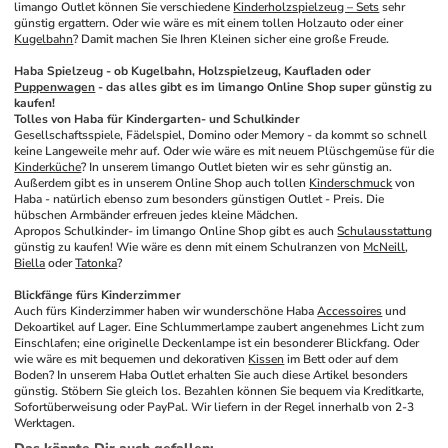
limango Outlet können Sie verschiedene 
Kinderholzspielzeug – Sets
 sehr 
günstig ergattern. Oder wie wäre es mit einem tollen Holzauto oder einer 
Kugelbahn
? Damit machen Sie Ihren Kleinen sicher eine große Freude.
Haba Spielzeug - ob Kugelbahn, Holzspielzeug, Kaufladen oder 
Puppenwagen
 - das alles gibt es im limango Online Shop super günstig zu 
kaufen!
Tolles von Haba für Kindergarten- und Schulkinder
Gesellschaftsspiele, Fädelspiel, Domino oder Memory - da kommt so schnell 
keine Langeweile mehr auf. Oder wie wäre es mit neuem Plüschgemüse für die 
Kinderküche
? In unserem limango Outlet bieten wir es sehr günstig an. 
Außerdem gibt es in unserem Online Shop auch tollen 
Kinderschmuck
 von 
Haba - natürlich ebenso zum besonders günstigen Outlet - Preis. Die 
hübschen Armbänder erfreuen jedes kleine Mädchen.
Apropos Schulkinder- im limango Online Shop gibt es auch 
Schulausstattung
günstig zu kaufen! Wie wäre es denn mit einem Schulranzen von 
McNeill
, 
Biella
 oder 
Tatonka
?
Blickfänge fürs Kinderzimmer
Auch fürs Kinderzimmer haben wir wunderschöne Haba 
Accessoires
 und 
Dekoartikel auf Lager. Eine Schlummerlampe zaubert angenehmes Licht zum 
Einschlafen; eine originelle Deckenlampe ist ein besonderer Blickfang. Oder 
wie wäre es mit bequemen und dekorativen 
Kissen
 im Bett oder auf dem 
Boden? In unserem Haba Outlet erhalten Sie auch diese Artikel besonders 
günstig. Stöbern Sie gleich los. Bezahlen können Sie bequem via Kreditkarte, 
Sofortüberweisung oder PayPal. Wir liefern in der Regel innerhalb von 2-3 
Werktagen.