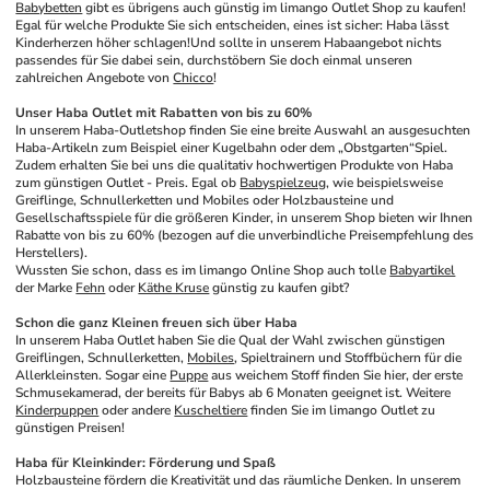
Babybetten
 gibt es übrigens auch günstig im limango Outlet Shop zu kaufen! 
Egal für welche Produkte Sie sich entscheiden, eines ist sicher: Haba lässt 
Kinderherzen höher schlagen!Und sollte in unserem Habaangebot nichts 
passendes für Sie dabei sein, durchstöbern Sie doch einmal unseren 
zahlreichen Angebote von 
Chicco
!
Unser Haba Outlet mit Rabatten von bis zu 60%
In unserem Haba-Outletshop finden Sie eine breite Auswahl an ausgesuchten 
Haba-Artikeln zum Beispiel einer Kugelbahn oder dem „Obstgarten“Spiel. 
Zudem erhalten Sie bei uns die qualitativ hochwertigen Produkte von Haba 
zum günstigen Outlet - Preis. Egal ob 
Babyspielzeug
, wie beispielsweise 
Greiflinge, Schnullerketten und Mobiles oder Holzbausteine und 
Gesellschaftsspiele für die größeren Kinder, in unserem Shop bieten wir Ihnen 
Rabatte von bis zu 60% (bezogen auf die unverbindliche Preisempfehlung des 
Herstellers).
Wussten Sie schon, dass es im limango Online Shop auch tolle 
Babyartikel
der Marke 
Fehn
 oder 
Käthe Kruse
 günstig zu kaufen gibt?
Schon die ganz Kleinen freuen sich über Haba
In unserem Haba Outlet haben Sie die Qual der Wahl zwischen günstigen 
Greiflingen, Schnullerketten, 
Mobiles
, Spieltrainern und Stoffbüchern für die 
Allerkleinsten. Sogar eine 
Puppe
 aus weichem Stoff finden Sie hier, der erste 
Schmusekamerad, der bereits für Babys ab 6 Monaten geeignet ist. Weitere 
Kinderpuppen
 oder andere 
Kuscheltiere
 finden Sie im limango Outlet zu 
günstigen Preisen! 
Haba für Kleinkinder: Förderung und Spaß
Holzbausteine fördern die Kreativität und das räumliche Denken. In unserem 