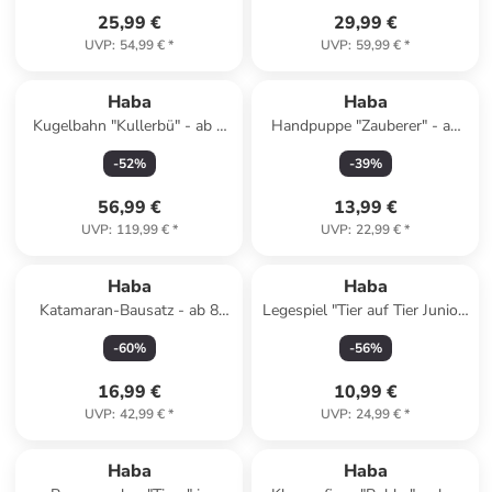
25,99 €
29,99 €
UVP
:
54,99 €
*
UVP
:
59,99 €
*
Haba
Haba
Kugelbahn "Kullerbü" - ab 2
Handpuppe "Zauberer" - ab
Jahren
18 Monaten
-
52
%
-
39
%
56,99 €
13,99 €
UVP
:
119,99 €
*
UVP
:
22,99 €
*
Haba
Haba
Katamaran-Bausatz - ab 8
Legespiel "Tier auf Tier Junior"
Jahren
- ab 2 Jahren
-
60
%
-
56
%
16,99 €
10,99 €
UVP
:
42,99 €
*
UVP
:
24,99 €
*
Reserviert
Haba
Haba