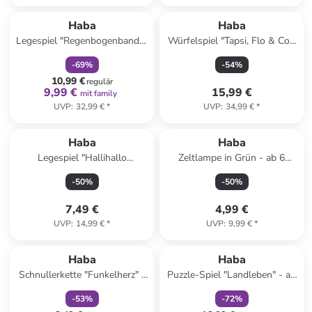
family
rabatt
Haba
Haba
Legespiel "Regenbogenbande"
Würfelspiel "Tapsi, Flo & Co."
- ab 4 Jahren
- ab 3 Jahren
-
69
%
-
54
%
10,99 €
regulär
9,99 €
15,99 €
mit family
UVP
:
32,99 €
*
UVP
:
34,99 €
*
Reserviert
Haba
Haba
Legespiel "Hallihallo
Zeltlampe in Grün - ab 6
Kalmario!" - ab 4 Jahren
Jahren
-
50
%
-
50
%
7,49 €
4,99 €
UVP
:
14,99 €
*
UVP
:
9,99 €
*
family
rabatt
family
rabatt
Haba
Haba
Schnullerkette "Funkelherz" -
Puzzle-Spiel "Landleben" - ab
ab Geburt
2 Jahren
-
53
%
-
72
%