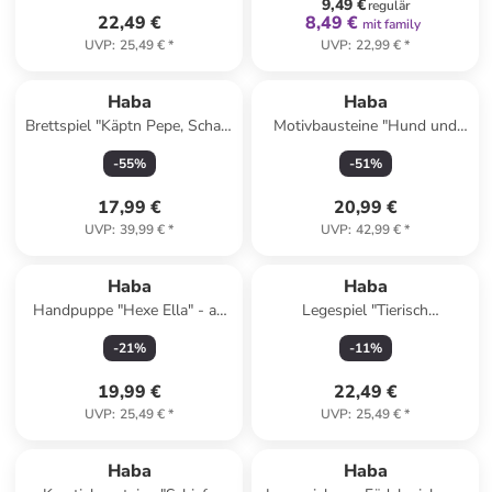
9,49 €
regulär
22,49 €
8,49 €
mit family
UVP
:
25,49 €
*
UVP
:
22,99 €
*
Haba
Haba
Brettspiel "Käptn Pepe, Schatz
Motivbausteine "Hund und
Ahoi!" - ab 6 Jahren
Katz" - ab 2 Jahren
-
55
%
-
51
%
17,99 €
20,99 €
UVP
:
39,99 €
*
UVP
:
42,99 €
*
Haba
Haba
Handpuppe "Hexe Ella" - ab
Legespiel "Tierisch
18 Monaten
quadratisch" - ab 2 Jahren
-
21
%
-
11
%
19,99 €
22,49 €
UVP
:
25,49 €
*
UVP
:
25,49 €
*
Haba
Haba