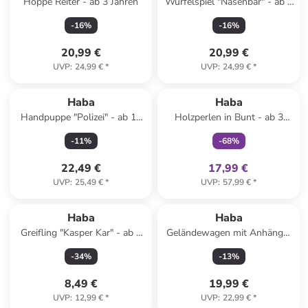
Hoppe Reiter - ab 3 Jahren
Würfelspiel "Nasenbär" - ab 4
Jahren
-
16
%
-
16
%
20,99 €
20,99 €
UVP
:
24,99 €
*
UVP
:
24,99 €
*
family
exklusiv
Haba
Haba
Handpuppe "Polizei" - ab 18
Holzperlen in Bunt - ab 3
Monaten
Jahren
-
11
%
-
68
%
22,49 €
17,99 €
UVP
:
25,49 €
*
UVP
:
57,99 €
*
Haba
Haba
Greifling "Kasper Kar" - ab 6
Geländewagen mit Anhänger
Monaten
in Grün - ab 2 Jahren
-
34
%
-
13
%
8,49 €
19,99 €
UVP
:
12,99 €
*
UVP
:
22,99 €
*