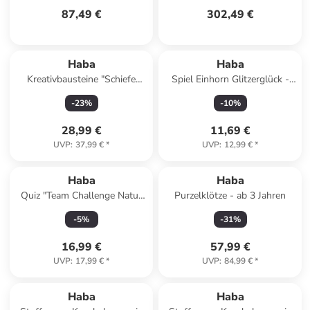
87,49 €
302,49 €
Haba
Haba
Kreativbausteine "Schiefe
Spiel Einhorn Glitzerglück -
Türme" - ab 4 Jahren
Funkel-Bingo in mehrfarbig
-
23
%
-
10
%
28,99 €
11,69 €
UVP
:
37,99 €
*
UVP
:
12,99 €
*
Haba
Haba
Quiz "Team Challenge Natur
Purzelklötze - ab 3 Jahren
vs. Technik" - ab 10 Jahren
-
5
%
-
31
%
16,99 €
57,99 €
UVP
:
17,99 €
*
UVP
:
84,99 €
*
Haba
Haba