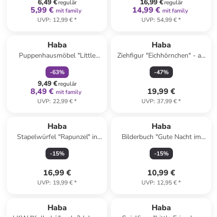
6,49 €
16,99 €
regulär
regulär
5,99 €
14,99 €
mit family
mit family
UVP
:
12,99 €
*
UVP
:
54,99 €
*
family
rabatt
Haba
Haba
Puppenhausmöbel "Little
Ziehfigur "Eichhörnchen" - ab
Friends" - ab 3 Jahren
12 Monaten
-
63
%
-
47
%
9,49 €
regulär
8,49 €
19,99 €
mit family
UVP
:
22,99 €
*
UVP
:
37,99 €
*
Haba
Haba
Stapelwürfel "Rapunzel" in
Bilderbuch "Gute Nacht im
Bunt - ab 12 Monaten
Meer" - ab 2 Jahren
-
15
%
-
15
%
16,99 €
10,99 €
UVP
:
19,99 €
*
UVP
:
12,95 €
*
family
rabatt
family
rabatt
Haba
Haba