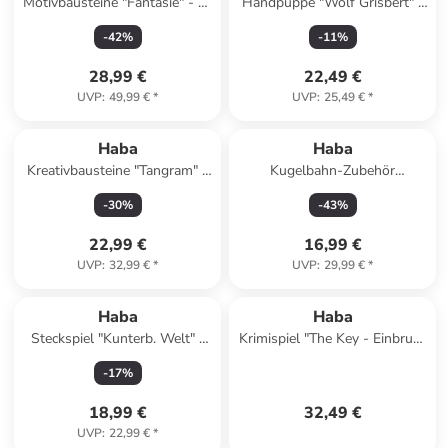
Motivbausteine "Fantasie" - ab
Handpuppe "Wolf Grisbert" -
2 Jahren
ab 18 Monaten
-
42
%
-
11
%
28,99 €
22,49 €
UVP
:
49,99 €
*
UVP
:
25,49 €
*
Haba
Haba
Kreativbausteine "Tangram" -
Kugelbahn-Zubehör
ab 3 Jahren
"Glöckchentunnel" - ab 2
-
30
%
-
43
%
Jahren
22,99 €
16,99 €
UVP
:
32,99 €
*
UVP
:
29,99 €
*
Haba
Haba
Steckspiel "Kunterb. Welt" -
Krimispiel "The Key - Einbruch
ab 18 Monaten
im Royal Star Casino" - ab 10
-
17
%
Jahren
18,99 €
32,49 €
UVP
:
22,99 €
*