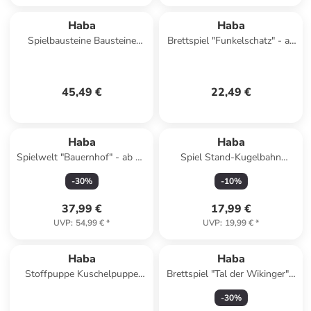
Haba
Haba
Spielbausteine Bausteine
Brettspiel "Funkelschatz" - ab
Hund und Katze in mehrfarbig
5 Jahren
45,49 €
22,49 €
Haba
Haba
Spielwelt "Bauernhof" - ab 18
Spiel Stand-Kugelbahn
Monaten
Farbrollerei in mehrfarbig
-
30
%
-
10
%
37,99 €
17,99 €
UVP
:
54,99 €
*
UVP
:
19,99 €
*
Haba
Haba
Stoffpuppe Kuschelpuppe
Brettspiel "Tal der Wikinger" -
Roya in mehrfarbig
ab 6 Jahren
-
30
%