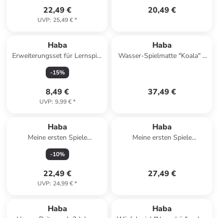
22,49 €
20,49 €
UVP
:
25,49 €
*
Haba
Haba
Erweiterungsset für Lernspiel
Wasser-Spielmatte "Koala" -
"Logic Case - Gefährliche
ab 6 Monaten
-
15
%
Tiere" - ab 7 Jahren
8,49 €
37,49 €
UVP
:
9,99 €
*
Haba
Haba
Meine ersten Spiele
Meine ersten Spiele
"Feuerwehr" - ab 2 Jahren
"Einkaufen" - ab 2 Jahren
-
10
%
22,49 €
27,49 €
UVP
:
24,99 €
*
Haba
Haba