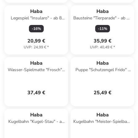
Haba
Haba
Legespiel "Insularo" - ab 8
Bausteine "Tierparade" - ab 18
Jahren
Monaten
-
16
%
-
11
%
20,99 €
35,99 €
UVP
:
24,99 €
*
UVP
:
40,49 €
*
Haba
Haba
Wasser-Spielmatte "Frosch" -
Puppe "Schutzengel Frido" -
ab 6 Monaten
ab Geburt
37,49 €
25,49 €
Haba
Haba
Kugelbahn "Kugel-Stau" - ab
Kugelbahn "Meister-Spielbahn
2 Jahren
Bergabenteuer" - ab 2 Jahren