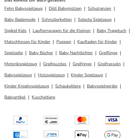
Das könnte Dir auch gefallen
:
Fehn Babyspielzeug
Döll Babymützen
Schulranzen
Baby Bademode
Schnullerketten
Selecta Spielzeug
Sigikid Kids
Lauflernwagen für die Kleinen
Baby Tragetuch
Matschhosen für Kinder
Puppen
Kaufladen für Kinder
Spielzelte
Baby Bücher
Baby Nachtlichter
Greiflinge
Motorikspielzeug
Greifpuzzles
Greifringe
Greifrasseln
Babyspielzeug
Holzspielzeug
Kinder Spielzeug
Kinder Kreativspielzeug
Schaukeltiere
Babyspielgeräte
Babyartikel
Kuscheltiere