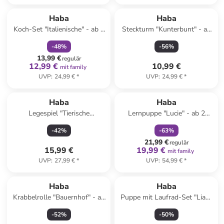
family
rabatt
Haba
Haba
Koch-Set "Italienische" - ab 3
Steckturm "Kunterbunt" - ab
Jahren
12 Monaten
-
48
%
-
56
%
13,99 €
regulär
12,99 €
10,99 €
mit family
UVP
:
24,99 €
*
UVP
:
24,99 €
*
family
rabatt
Haba
Haba
Legespiel "Tierische
Lernpuppe "Lucie" - ab 2
Abenteuer" - ab 18 Monaten
Jahren
-
42
%
-
63
%
21,99 €
regulär
15,99 €
19,99 €
mit family
UVP
:
27,99 €
*
UVP
:
54,99 €
*
Haba
Haba
Krabbelrolle "Bauernhof" - ab
Puppe mit Laufrad-Set "Lian"
6 Monaten
- ab 18 Monaten
-
52
%
-
50
%