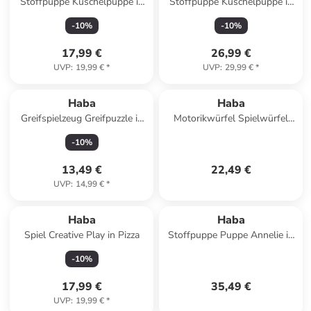
Stoffpuppe Kuschelpuppe in
Stoffpuppe Kuschelpuppe in
rosa-weiss
lila
-
10
%
-
10
%
17,99 €
26,99 €
UVP
:
19,99 €
*
UVP
:
29,99 €
*
Haba
Haba
Greifspielzeug Greifpuzzle in
Motorikwürfel Spielwürfel
Obst & Farben
Zauberfrosch in mehrfarbig
-
10
%
13,49 €
22,49 €
UVP
:
14,99 €
*
Haba
Haba
Spiel Creative Play in Pizza
Stoffpuppe Puppe Annelie in
mehrfarbig
-
10
%
17,99 €
35,49 €
UVP
:
19,99 €
*