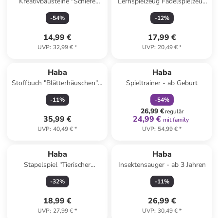
Kreativbausteine "Schiefe
Lernspielzeug Fädelspielzeug
Türme" - ab 3 Jahren
Bambini Perlen in mehrfarbig
-
54
%
-
12
%
14,99 €
17,99 €
UVP
:
32,99 €
*
UVP
:
20,49 €
*
family
rabatt
Haba
Haba
Stoffbuch "Blätterhäuschen" -
Spieltrainer - ab Geburt
ab 10 Monaten
-
11
%
-
54
%
26,99 €
regulär
35,99 €
24,99 €
mit family
UVP
:
40,49 €
*
UVP
:
54,99 €
*
Haba
Haba
Stapelspiel "Tierischer
Insektensauger - ab 3 Jahren
Balanceakt" - ab 2 Jahren
-
32
%
-
11
%
18,99 €
26,99 €
UVP
:
27,99 €
*
UVP
:
30,49 €
*