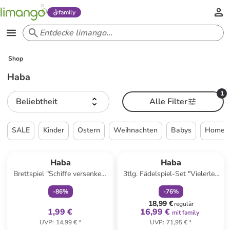
family
Shop
Haba
1
Beliebtheit
Alle Filter
SALE
Kinder
Ostern
Weihnachten
Babys
Home &
family
exklusiv
family
rabatt
Haba
Haba
Brettspiel "Schiffe versenken"
3tlg. Fädelspiel-Set "Vielerlei"
- ab 5 Jahren
in Bunt - ab 3 Jahren
-
86
%
-
76
%
18,99 €
regulär
1,99 €
16,99 €
mit family
UVP
:
14,99 €
*
UVP
:
71,95 €
*