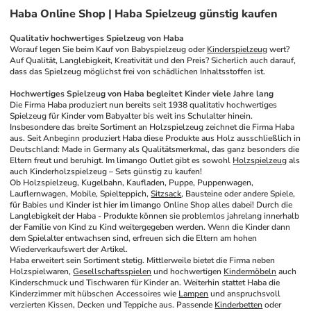
Haba Online Shop | Haba Spielzeug günstig kaufen
Qualitativ hochwertiges Spielzeug von Haba
Worauf legen Sie beim Kauf von Babyspielzeug oder 
Kinderspielzeug
 wert? 
Auf Qualität, Langlebigkeit, Kreativität und den Preis? Sicherlich auch darauf, 
dass das Spielzeug möglichst frei von schädlichen Inhaltsstoffen ist.
Hochwertiges Spielzeug von Haba begleitet Kinder viele Jahre lang
Die Firma Haba produziert nun bereits seit 1938 qualitativ hochwertiges 
Spielzeug für Kinder vom Babyalter bis weit ins Schulalter hinein. 
Insbesondere das breite Sortiment an Holzspielzeug zeichnet die Firma Haba 
aus. Seit Anbeginn produziert Haba diese Produkte aus Holz ausschließlich in 
Deutschland: Made in Germany als Qualitätsmerkmal, das ganz besonders die 
Eltern freut und beruhigt. Im limango Outlet gibt es sowohl 
Holzspielzeug
 als 
auch Kinderholzspielzeug – Sets günstig zu kaufen!
Ob Holzspielzeug, Kugelbahn, Kaufladen, Puppe, Puppenwagen, 
Lauflernwagen, Mobile, Spielteppich, 
Sitzsack
, Bausteine oder andere Spiele, 
für Babies und Kinder ist hier im limango Online Shop alles dabei! Durch die 
Langlebigkeit der Haba - Produkte können sie problemlos jahrelang innerhalb 
der Familie von Kind zu Kind weitergegeben werden. Wenn die Kinder dann 
dem Spielalter entwachsen sind, erfreuen sich die Eltern am hohen 
Wiederverkaufswert der Artikel.
Haba erweitert sein Sortiment stetig. Mittlerweile bietet die Firma neben 
Holzspielwaren, 
Gesellschaftsspielen
 und hochwertigen 
Kindermöbeln
 auch 
Kinderschmuck und Tischwaren für Kinder an. Weiterhin stattet Haba die 
Kinderzimmer mit hübschen Accessoires wie 
Lampen
 und anspruchsvoll 
verzierten Kissen, Decken und Teppiche aus. Passende 
Kinderbetten
 oder 