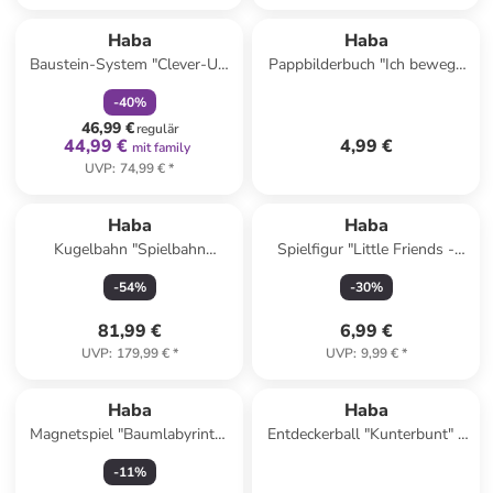
family
rabatt
Haba
Haba
Baustein-System "Clever-Up!
Pappbilderbuch "Ich bewege
2.0" - ab 12 Monaten
mich" - ab 2 Jahren
-
40
%
46,99 €
regulär
44,99 €
4,99 €
mit family
UVP
:
74,99 €
*
Haba
Haba
Kugelbahn "Spielbahn
Spielfigur "Little Friends -
Bahnhof" - ab 2 Jahren
Tierarzthelferin Rebekka" - ab
-
54
%
-
30
%
3 Jahren
81,99 €
6,99 €
UVP
:
179,99 €
*
UVP
:
9,99 €
*
Haba
Haba
Magnetspiel "Baumlabyrinth"
Entdeckerball "Kunterbunt" -
- ab 2 Jahren
ab 6 Monaten
-
11
%