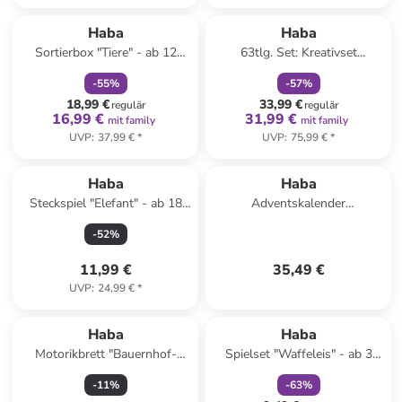
family
rabatt
family
rabatt
Haba
Haba
Sortierbox "Tiere" - ab 12
63tlg. Set: Kreativset
Monaten
"Bambini" - ab 3 Jahren
-
55
%
-
57
%
18,99 €
33,99 €
regulär
regulär
16,99 €
31,99 €
mit family
mit family
UVP
:
37,99 €
*
UVP
:
75,99 €
*
Reserviert
Haba
Haba
Steckspiel "Elefant" - ab 18
Adventskalender
Monaten
"Spielekalender" - ab 2
-
52
%
Jahren
11,99 €
35,49 €
UVP
:
24,99 €
*
family
rabatt
Haba
Haba
Motorikbrett "Bauernhof-
Spielset "Waffeleis" - ab 3
Welt" - ab 12 Monaten
Jahren
-
11
%
-
63
%