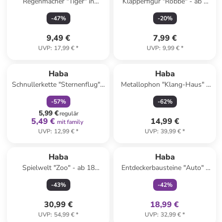
Regenmacher "Tiger" in
Klapperfigur "Robbe" - ab 6
Orange - ab 2 Jahren
Monaten
-
47
%
-
20
%
9,49 €
7,99 €
UVP
:
17,99 €
*
UVP
:
9,99 €
*
family
rabatt
Haba
Haba
Schnullerkette "Sternenflug" -
Metallophon "Klang-Haus" -
ab Geburt
ab 12 Monaten
-
57
%
-
62
%
5,99 €
regulär
5,49 €
14,99 €
mit family
UVP
:
12,99 €
*
UVP
:
39,99 €
*
family
exklusiv
Haba
Haba
Spielwelt "Zoo" - ab 18
Entdeckerbausteine "Auto" -
Monaten
ab 12 Monaten
-
43
%
-
42
%
30,99 €
18,99 €
UVP
:
54,99 €
*
UVP
:
32,99 €
*