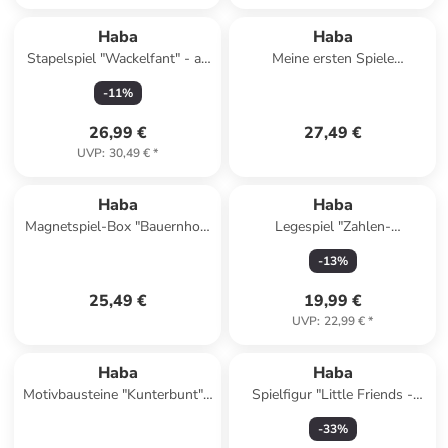
Haba
Haba
Stapelspiel "Wackelfant" - ab
Meine ersten Spiele
2 Jahren
"Faultier,komm" - ab 2 Jahren
-
11
%
26,99 €
27,49 €
UVP
:
30,49 €
*
Haba
Haba
Magnetspiel-Box "Bauernhof"
Legespiel "Zahlen-
- ab 3 Jahren
Bauernhof"- ab 2 Jahren
-
13
%
25,49 €
19,99 €
UVP
:
22,99 €
*
Haba
Haba
Motivbausteine "Kunterbunt" -
Spielfigur "Little Friends -
ab 2 Jahren
Puppe Opa Kurt" - ab 3
-
33
%
Jahren