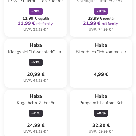
LKW "Kullerbü" - ab 2 Jahren
Spielfigur "Little Friends -
Garten & Wald" - ab 3 Jahren
-
70
%
-
70
%
12,99 €
23,99 €
regulär
regulär
11,99 €
21,99 €
mit family
mit family
UVP
:
39,99 €
*
UVP
:
74,99 €
*
Haba
Haba
Klangspiel "Löwenstark" - ab
Bilderbuch "Ich komme zur
2 Jahren
Ruhe" - ab 2 Jahren
-
53
%
20,99 €
4,99 €
UVP
:
44,99 €
*
Haba
Haba
Kugelbahn-Zubehör
Puppe mit Laufrad-Set
"Schnellzug" - ab 2 Jahren
"Annelie" - ab 18 Monaten
-
41
%
-
45
%
24,99 €
32,99 €
UVP
:
42,99 €
*
UVP
:
59,99 €
*