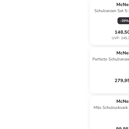
McNei
Schulranzen Set 5-
Pure Moody Limite
-
39
%
148,5
UVP
:
245,
McNei
Perfecto Schulranzen
Gradient 
279,9
McNei
Milo Schulrucksack