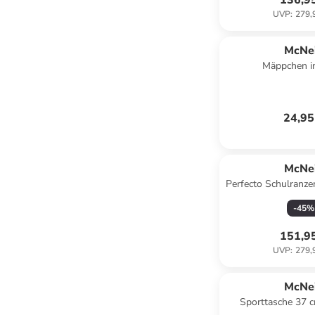
136,9
UVP
:
279,
McNei
Mäppchen i
24,95
McNei
Perfecto Schulranzen
Stitc
-
45
%
151,9
UVP
:
279,
McNei
Sporttasche 37 c