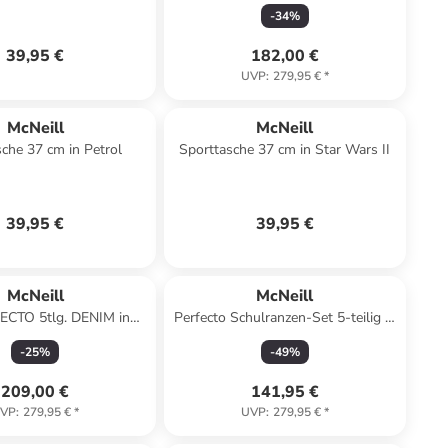
Xagon
blau
-
34
%
39,95 €
182,00 €
UVP
:
279,95 €
*
McNeill
McNeill
che 37 cm in Petrol
Sporttasche 37 cm in Star Wars II
39,95 €
39,95 €
McNeill
McNeill
ECTO 5tlg. DENIM in
Perfecto Schulranzen-Set 5-teilig in
blau-pink
Mickey Mouse
-
25
%
-
49
%
209,00 €
141,95 €
VP
:
279,95 €
*
UVP
:
279,95 €
*