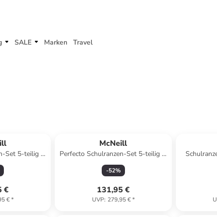
g
SALE
Marken
Travel
ll
McNeill
-Set 5-teilig in
Perfecto Schulranzen-Set 5-teilig in
Schulranze
Minnie Mouse
-
52
%
5 €
131,95 €
95 €
*
UVP
:
279,95 €
*
U