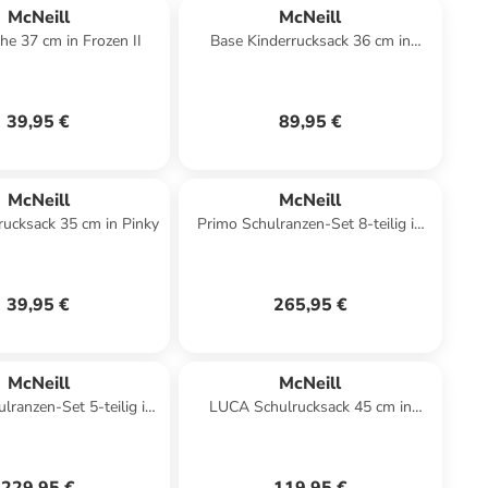
McNeill
McNeill
he 37 cm in Frozen II
Base Kinderrucksack 36 cm in
Mickey Mouse
39,95 €
89,95 €
McNeill
McNeill
rucksack 35 cm in Pinky
Primo Schulranzen-Set 8-teilig in
Xagon
39,95 €
265,95 €
McNeill
McNeill
lranzen-Set 5-teilig in
LUCA Schulrucksack 45 cm in
Ruby
Blossom