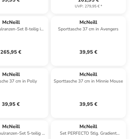
99,95 €
161,95 €
UVP
:
279,95 €
*
McNeill
McNeill
lranzen-Set 8-teilig in
Sporttasche 37 cm in Avengers
game zone
265,95 €
39,95 €
McNeill
McNeill
sche 37 cm in Polly
Sporttasche 37 cm in Minnie Mouse
39,95 €
39,95 €
McNeill
McNeill
ulranzen-Set 5-teilig in
Set PERFECTO 5tlg. Gradient