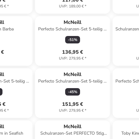
5 €
117,00 €
95 €
*
UVP
:
189,00 €
*
U
ll
McNeill
n Barba
Perfecto Schulranzen-Set 5-teilig in
Schulranz
Black
5tl
-
51
%
 €
136,95 €
UVP
:
279,95 €
*
U
ll
McNeill
-Set 5-teilig in
Perfecto Schulranzen-Set 5-teilig in
Perfecto Sch
h
Frozen
-
45
%
5 €
151,95 €
95 €
*
UVP
:
279,95 €
*
U
ll
McNeill
m in Seafish
Schulranzen-Set PERFECTO 5tlg.
Toby Kin