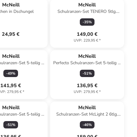
McNeill
McNeill
hen in Dschungel
Schulranzen-Set TENERO 5tlg.
BARBA in pink
-
35
%
24,95 €
149,00 €
UVP
:
229,95 €
*
McNeill
McNeill
ulranzen-Set 5-teilig in
Perfecto Schulranzen-Set 5-teilig in
Darth Vader
Lion King
-
49
%
-
51
%
141,95 €
136,95 €
VP
:
279,95 €
*
UVP
:
279,95 €
*
McNeill
McNeill
ulranzen-Set 5-teilig in
Schulranzen-Set McLight 2 6tlg.
ey - Star Wars II
PUZZLE in blau
-
51
%
-
46
%