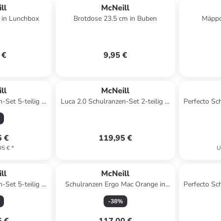
ll
McNeill
 in Lunchbox
Brotdose 23.5 cm in Buben
Mäppc
 €
9,95 €
ll
McNeill
-Set 5-teilig in
Luca 2.0 Schulranzen-Set 2-teilig in
Perfecto Sch
rian
bordeaux - orange
5 €
119,95 €
95 €
*
U
ll
McNeill
-Set 5-teilig in
Schulranzen Ergo Mac Orange in
Perfecto Sch
ozen II
blau
Disn
-
38
%