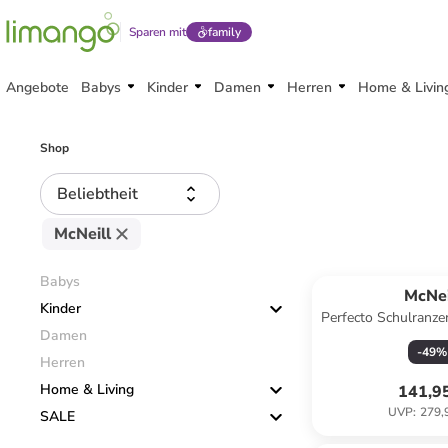
Sparen mit
family
Angebote
Babys
Kinder
Damen
Herren
Home & Livin
Shop
Beliebtheit
McNeill
Babys
McNei
Kinder
Perfecto Schulranzen
Damen
Cars
-
49
%
Herren
Home & Living
141,9
UVP
:
279,
SALE