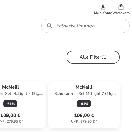
Mein Konto
Warenkorb
Alle Filter
McNeill
McNeill
n-Set McLight 2 6tlg.
Schulranzen-Set McLight 2 6tlg.
MOOD in rot
STAR in blau
-
61
%
-
61
%
109,00 €
109,00 €
VP
:
279,95 €
*
UVP
:
279,95 €
*