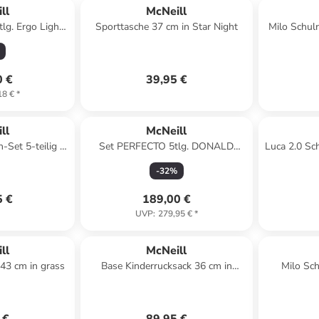
ll
McNeill
tlg. Ergo Light
Sporttasche 37 cm in Star Night
Milo Schulr
d Line in pink
0 €
39,95 €
18 €
*
ll
McNeill
-Set 5-teilig in
Set PERFECTO 5tlg. DONALD
Luca 2.0 Sch
Grass
DUCK in blau
-
32
%
5 €
189,00 €
UVP
:
279,95 €
*
ll
McNeill
 43 cm in grass
Base Kinderrucksack 36 cm in
Milo Sch
Mandalorian