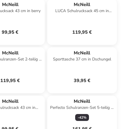
McNeill
McNeill
ucksack 43 cm in berry
LUCA Schulrucksack 45 cm in
Midnight
99,95 €
119,95 €
McNeill
McNeill
ulranzen-Set 2-teilig in
Sporttasche 37 cm in Dschungel
moray
119,95 €
39,95 €
McNeill
McNeill
ulrucksack 43 cm in
Perfecto Schulranzen-Set 5-teilig in
schwarz
Avengers
-
42
%