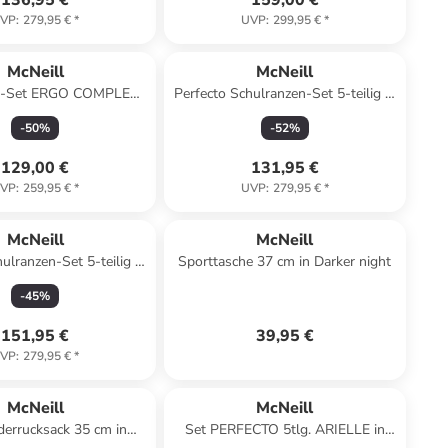
136,95 €
159,00 €
VP
:
279,95 €
*
UVP
:
299,95 €
*
McNeill
McNeill
en-Set ERGO COMPLETE
Perfecto Schulranzen-Set 5-teilig in
g. MOOD in rot
Donald Duck
-
50
%
-
52
%
129,00 €
131,95 €
VP
:
259,95 €
*
UVP
:
279,95 €
*
McNeill
McNeill
ulranzen-Set 5-teilig in
Sporttasche 37 cm in Darker night
Spider Man
-
45
%
151,95 €
39,95 €
VP
:
279,95 €
*
McNeill
McNeill
derrucksack 35 cm in
Set PERFECTO 5tlg. ARIELLE in