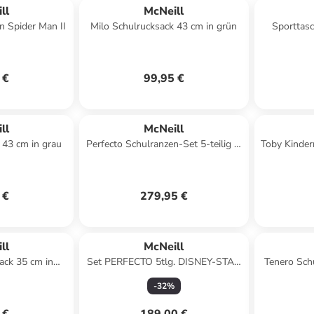
ll
McNeill
n Spider Man II
Milo Schulrucksack 43 cm in grün
Sporttasc
 €
99,95 €
ll
McNeill
 43 cm in grau
Perfecto Schulranzen-Set 5-teilig in
Toby Kinder
ROSES
 €
279,95 €
ll
McNeill
ack 35 cm in
Set PERFECTO 5tlg. DISNEY-STAR
Tenero Schu
gel
WARS II in schwarz
-
32
%