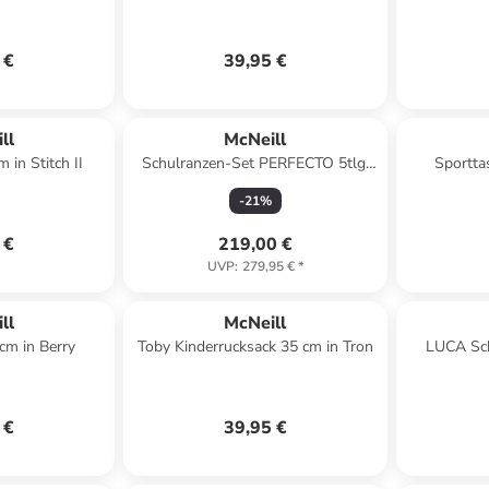
 €
39,95 €
ll
McNeill
 in Stitch II
Schulranzen-Set PERFECTO 5tlg.
Sportta
TETRA in blau
-
21
%
 €
219,00 €
UVP
:
279,95 €
*
ll
McNeill
cm in Berry
Toby Kinderrucksack 35 cm in Tron
LUCA Sch
 €
39,95 €