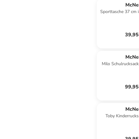
McNei
Sporttasche 37 cm i
39,95
McNei
Milo Schulrucksack
99,95
McNei
Toby Kinderrucks
Dschun