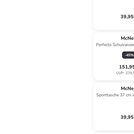
39,95
McNei
Perfecto Schulranzen
Disney - Spid
-
45
%
151,9
UVP
:
279,
McNei
Sporttasche 37 cm i
bloc
39,95