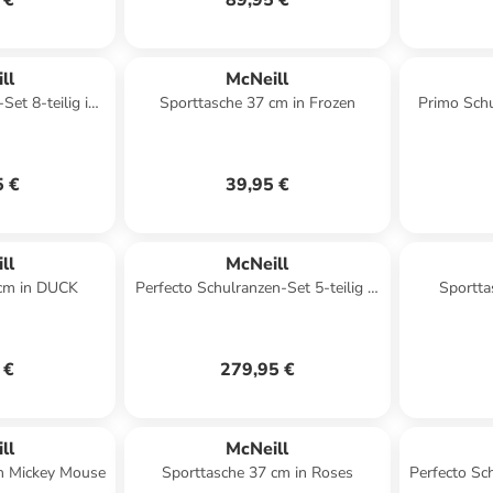
 €
89,95 €
ll
McNeill
et 8-teilig in
Sporttasche 37 cm in Frozen
Primo Schu
c
5 €
39,95 €
ll
McNeill
 cm in DUCK
Perfecto Schulranzen-Set 5-teilig in
Sportta
Barba
 €
279,95 €
ll
McNeill
in Mickey Mouse
Sporttasche 37 cm in Roses
Perfecto Sch