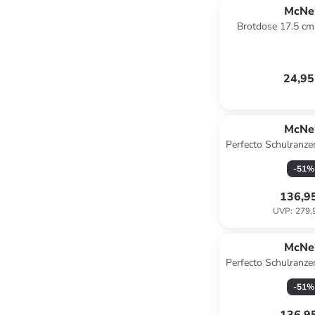
McNei
Brotdose 17.5 cm
24,95
McNei
Perfecto Schulranzen
Mandalo
-
51
%
136,9
UVP
:
279,
McNei
Perfecto Schulranzen
Disney - Fr
-
51
%