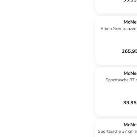
99,95
McNei
Primo Schulranzen-S
Tropi
265,9
McNei
Sporttasche 37
39,95
McNei
Sporttasche 37 cm 