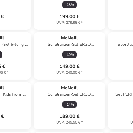
PINKY in pink
-
28
%
 €
199,00 €
UVP
:
279,95 €
*
ll
McNeill
-Set 5-teilig in
Schulranzen-Set ERGO
Sporttas
er Man II
COMPACTO 5tlg. BUBBLE in blau
-
40
%
5 €
149,00 €
95 €
*
UVP
:
249,95 €
*
ll
McNeill
n Kids from the
Schulranzen-Set ERGO
Set PERF
k
COMPACTO 5tlg. ZACK in rot
-
24
%
 €
189,00 €
UVP
:
249,95 €
*
U