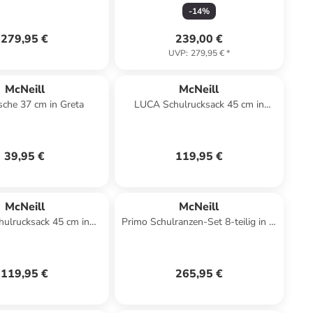
Tron
Lemon in gelb-schwarz
-
14
%
279,95 €
239,00 €
UVP
:
279,95 €
*
McNeill
McNeill
sche 37 cm in Greta
LUCA Schulrucksack 45 cm in
Cover
39,95 €
119,95 €
McNeill
McNeill
ulrucksack 45 cm in
Primo Schulranzen-Set 8-teilig in in
Shadow
the garden
119,95 €
265,95 €