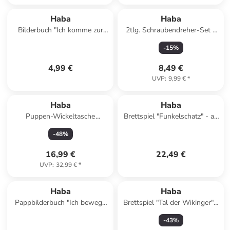
Haba
Haba
Bilderbuch "Ich komme zur
2tlg. Schraubendreher-Set -
Ruhe" - ab 2 Jahren
ab 6 Jahren
-
15
%
4,99 €
8,49 €
UVP
:
9,99 €
*
Haba
Haba
Puppen-Wickeltasche
Brettspiel "Funkelschatz" - ab
"Sommerwiese" - ab 18
5 Jahren
-
48
%
Monaten
16,99 €
22,49 €
UVP
:
32,99 €
*
Haba
Haba
Pappbilderbuch "Ich bewege
Brettspiel "Tal der Wikinger" -
mich" - ab 2 Jahren
ab 6 Jahren
-
43
%