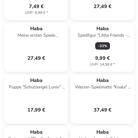
7,49 €
27,49 €
UVP
:
8,99 €
*
Haba
Haba
Meine ersten Spiele
Spielfigur "Little Friends -
"Baustelle" - ab 2 Jahren
Puppe Opa Kurt" - ab 3
-
33
%
Jahren
27,49 €
9,99 €
UVP
:
14,99 €
*
Haba
Haba
Puppe "Schutzengel Lunis" -
Wasser-Spielmatte "Koala" -
ab Geburt
ab 6 Monaten
17,99 €
37,49 €
family
rabatt
Haba
Haba