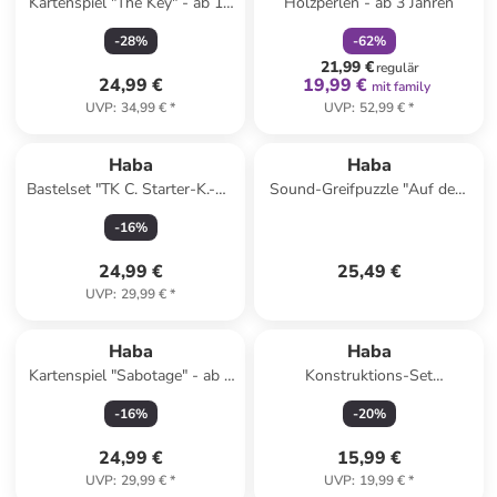
Kartenspiel "The Key" - ab 12
Holzperlen - ab 3 Jahren
Jahren
-
28
%
-
62
%
21,99 €
regulär
24,99 €
19,99 €
mit family
UVP
:
34,99 €
*
UVP
:
52,99 €
*
Haba
Haba
Bastelset "TK C. Starter-K.-S."
Sound-Greifpuzzle "Auf dem
- ab 8 Jahren
Bauernhof" - ab 2 Jahren
-
16
%
24,99 €
25,49 €
UVP
:
29,99 €
*
Haba
Haba
Kartenspiel "Sabotage" - ab 8
Konstruktions-Set
Jahren
"Dinosaurier" - ab 8 Jahren
-
16
%
-
20
%
24,99 €
15,99 €
UVP
:
29,99 €
*
UVP
:
19,99 €
*