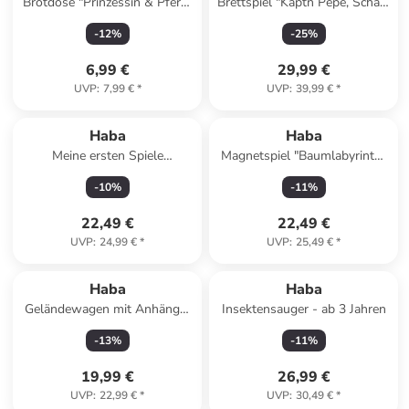
Brotdose "Prinzessin & Pferd"
Brettspiel "Käptn Pepe, Schatz
in Pink - ab 12 Monaten
Ahoi!" - ab 6 Jahren
-
12
%
-
25
%
6,99 €
29,99 €
UVP
:
7,99 €
*
UVP
:
39,99 €
*
Haba
Haba
Meine ersten Spiele
Magnetspiel "Baumlabyrinth"
"Feuerwehr" - ab 2 Jahren
- ab 2 Jahren
-
10
%
-
11
%
22,49 €
22,49 €
UVP
:
24,99 €
*
UVP
:
25,49 €
*
Haba
Haba
Geländewagen mit Anhänger
Insektensauger - ab 3 Jahren
in Grün - ab 2 Jahren
-
13
%
-
11
%
19,99 €
26,99 €
UVP
:
22,99 €
*
UVP
:
30,49 €
*