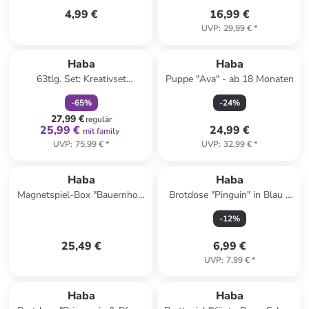
4,99 €
16,99 €
UVP
:
29,99 €
*
family
rabatt
Haba
Haba
63tlg. Set: Kreativset
Puppe "Ava" - ab 18 Monaten
"Bambini" - ab 3 Jahren
-
65
%
-
24
%
27,99 €
regulär
25,99 €
24,99 €
mit family
UVP
:
75,99 €
*
UVP
:
32,99 €
*
Haba
Haba
Magnetspiel-Box "Bauernhof"
Brotdose "Pinguin" in Blau -
- ab 3 Jahren
ab 12 Monaten
-
12
%
25,49 €
6,99 €
UVP
:
7,99 €
*
Haba
Haba