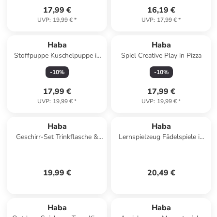
17,99 €
16,19 €
UVP
:
19,99 €
*
UVP
:
17,99 €
*
Haba
Haba
Stoffpuppe Kuschelpuppe in
Spiel Creative Play in Pizza
bunt
-
10
%
-
10
%
17,99 €
17,99 €
UVP
:
19,99 €
*
UVP
:
19,99 €
*
Haba
Haba
Geschirr-Set Trinkflasche &
Lernspielzeug Fädelspiele in
Brotdose im Doppelpack in
Bauernhof-Freunde
Dino
19,99 €
20,49 €
Haba
Haba