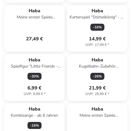
Haba
Haba
Meine ersten Spiele
Kartenspiel "Stichelkönig" - ab
"Einkaufen" - ab 2 Jahren
8 Jahren
-
16
%
27,49 €
14,99 €
UVP
:
17,99 €
*
Haba
Haba
Spielfigur "Little Friends -
Kugelbahn-Zubehör
Tierarzthelferin Rebekka" - ab
"Glöckchentunnel" - ab 2
-
30
%
-
26
%
3 Jahren
Jahren
6,99 €
21,99 €
UVP
:
9,99 €
*
UVP
:
29,99 €
*
Haba
Haba
Kombizange - ab 6 Jahren
Meine ersten Spiele
"Faultier,komm" - ab 2 Jahren
-
16
%