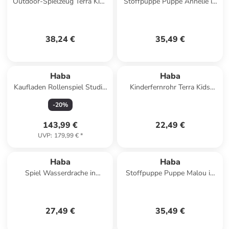
Outdoor-Spielzeug Terra Kids
Stoffpuppe Puppe Annelie in
Bohrwinde Handbohrer in
mehrfarbig
mehrfarbig
38,24 €
35,49 €
Haba
Haba
Kaufladen Rollenspiel Studio
Kinderfernrohr Terra Kids
3 in 1 – Küche, Kaufladen &
Kinder-Fernrohr in mehrfarbig
-
20
%
Werkstatt in bunt
143,99 €
22,49 €
UVP
:
179,99 €
*
Haba
Haba
Spiel Wasserdrache in
Stoffpuppe Puppe Malou in
mehrfarbig
mehrfarbig
27,49 €
35,49 €