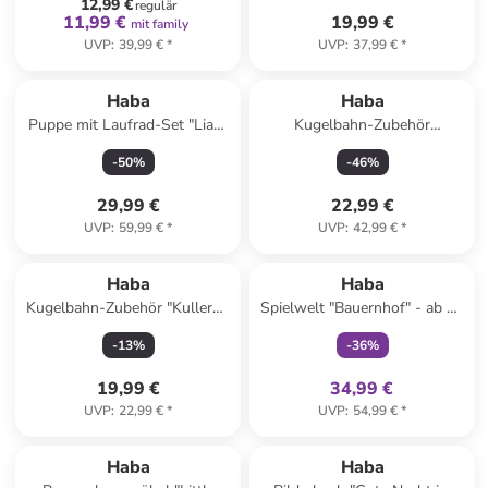
12,99 €
regulär
11,99 €
19,99 €
mit family
UVP
:
39,99 €
*
UVP
:
37,99 €
*
Haba
Haba
Puppe mit Laufrad-Set "Lian"
Kugelbahn-Zubehör
- ab 18 Monaten
"Schnellzug" - ab 2 Jahren
-
50
%
-
46
%
29,99 €
22,99 €
UVP
:
59,99 €
*
UVP
:
42,99 €
*
family
exklusiv
Haba
Haba
Kugelbahn-Zubehör "Kullerbü
Spielwelt "Bauernhof" - ab 18
Ergänzungsset Säulen" - ab 2
Monaten
-
13
%
-
36
%
Jahren
19,99 €
34,99 €
UVP
:
22,99 €
*
UVP
:
54,99 €
*
family
rabatt
Haba
Haba