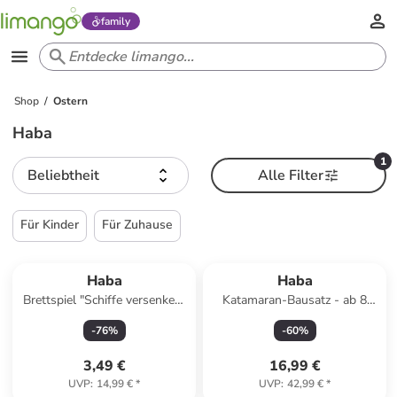
family
Shop
Ostern
Haba
1
Beliebtheit
Alle Filter
Für Kinder
Für Zuhause
Haba
Haba
Brettspiel "Schiffe versenken"
Katamaran-Bausatz - ab 8
- ab 5 Jahren
Jahren
-
76
%
-
60
%
3,49 €
16,99 €
UVP
:
14,99 €
*
UVP
:
42,99 €
*