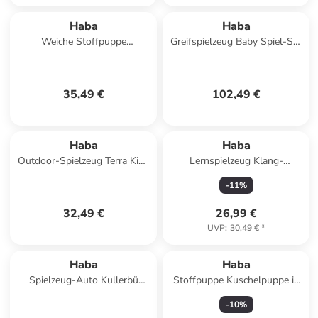
Haba
Haba
Weiche Stoffpuppe
Greifspielzeug Baby Spiel-Set
Kuschelpuppe für Kinder ab 6
PURE in mehrfarbig
Monaten 1er-Set in Annelie
35,49 €
102,49 €
Haba
Haba
Outdoor-Spielzeug Terra Kids
Lernspielzeug Klang-
Futterhaus-Bausatz in
Klopfbank Froschkonzert in
-
11
%
mehrfarbig
mehrfarbig
32,49 €
26,99 €
UVP
:
30,49 €
*
Haba
Haba
Spielzeug-Auto Kullerbü
Stoffpuppe Kuschelpuppe in
Fahrzeug Set in Müllauto
Rosa
-
10
%
Betonmischer Radlader