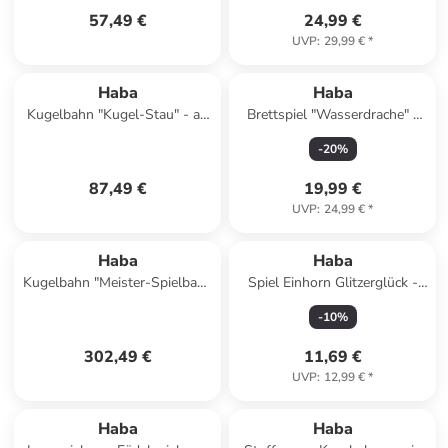
57,49 €
24,99 €
UVP
:
29,99 €
*
Haba
Haba
Kugelbahn "Kugel-Stau" - ab
Brettspiel "Wasserdrache" -
2 Jahren
ab 5 Jahren
-
20
%
87,49 €
19,99 €
UVP
:
24,99 €
*
Haba
Haba
Kugelbahn "Meister-Spielbahn
Spiel Einhorn Glitzerglück -
Bergabenteuer" - ab 2 Jahren
Funkel-Bingo in mehrfarbig
-
10
%
302,49 €
11,69 €
UVP
:
12,99 €
*
Haba
Haba