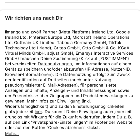
limango
Rechtliches
Kundenservice
Shop
Aktionen
Travel