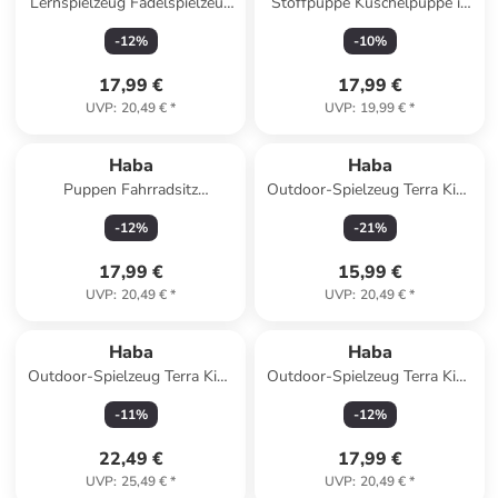
Lernspielzeug Fädelspielzeug
Stoffpuppe Kuschelpuppe in
Bambini Perlen in mehrfarbig
rosa-weiss
-
12
%
-
10
%
17,99 €
17,99 €
UVP
:
20,49 €
*
UVP
:
19,99 €
*
Haba
Haba
Puppen Fahrradsitz
Outdoor-Spielzeug Terra Kids
Sommerwiese in mehrfarbig
Japansäge in mehrfarbig
-
12
%
-
21
%
17,99 €
15,99 €
UVP
:
20,49 €
*
UVP
:
20,49 €
*
Haba
Haba
Outdoor-Spielzeug Terra Kids
Outdoor-Spielzeug Terra Kids
Bohrwinde in mehrfarbig
Holzraspel-Set in mehrfarbig
-
11
%
-
12
%
22,49 €
17,99 €
UVP
:
25,49 €
*
UVP
:
20,49 €
*