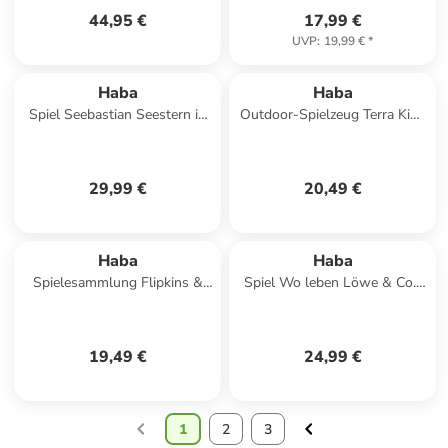
44,95 €
17,99 €
UVP
:
19,99 €
*
Haba
Haba
Spiel Seebastian Seestern in
Outdoor-Spielzeug Terra Kids
mehrfarbig
Taschenlampe in mehrfarbig
29,99 €
20,49 €
Haba
Haba
Spielesammlung Flipkins &
Spiel Wo leben Löwe & Co.?
Robbi Gelato in mehrfarbig
in bunt
19,49 €
24,99 €
1
2
3