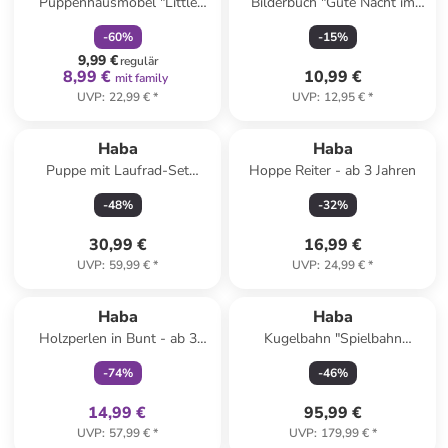
Puppenhausmöbel "Little
Bilderbuch "Gute Nacht im
Friends" - ab 3 Jahren
Meer" - ab 2 Jahren
-
60
%
-
15
%
9,99 €
regulär
8,99 €
10,99 €
mit family
UVP
:
22,99 €
*
UVP
:
12,95 €
*
Haba
Haba
Puppe mit Laufrad-Set
Hoppe Reiter - ab 3 Jahren
"Annelie" - ab 18 Monaten
-
48
%
-
32
%
30,99 €
16,99 €
UVP
:
59,99 €
*
UVP
:
24,99 €
*
family
exklusiv
Haba
Haba
Holzperlen in Bunt - ab 3
Kugelbahn "Spielbahn
Jahren
Bahnhof" - ab 2 Jahren
-
74
%
-
46
%
14,99 €
95,99 €
UVP
:
57,99 €
*
UVP
:
179,99 €
*