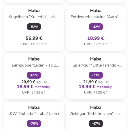
family
exklusiv
Haba
Haba
Kugelbahn "Kullerbü" - ab 2
Entdeckerbausteine "Auto" -
Jahren
ab 12 Monaten
-
52
%
-
42
%
56,99 €
18,99 €
UVP
:
119,99 €
*
UVP
:
32,99 €
*
family
rabatt
family
rabatt
Haba
Haba
Lernpuppe "Lucie" - ab 2
Spielfigur "Little Friends -
Jahren
Garten & Wald" - ab 3 Jahren
-
65
%
-
73
%
20,99 €
21,99 €
regulär
regulär
18,99 €
19,99 €
mit family
mit family
UVP
:
54,99 €
*
UVP
:
74,99 €
*
family
rabatt
Haba
Haba
LKW "Kullerbü" - ab 2 Jahren
Ziehfigur "Eichhörnchen" - ab
12 Monaten
-
70
%
-
47
%