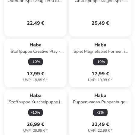
Outdoor-Spielzeug Terra Kids
Anziehpuppe Magnetspiel-
Feuerstarter-Set in mehrfarbig
Box Anziehpuppe Lilli in
mehrfarbig
22,49 €
25,49 €
Haba
Haba
Stoffpuppe Creative Play -
Spiel Magnetspiel Formen in
Brathähnchen in mehrfarbig
mehrfarbig
-
10
%
-
10
%
17,99 €
17,99 €
UVP
:
19,99 €
*
UVP
:
19,99 €
*
Haba
Haba
Stoffpuppe Kuschelpuppe in
Puppenwagen Puppenbuggy
lila
in Jule
-
10
%
-
2
%
26,99 €
22,49 €
UVP
:
29,99 €
*
UVP
:
22,99 €
*