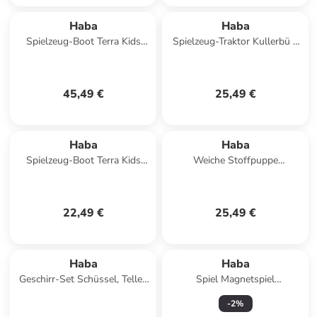
Haba
Haba
Spielzeug-Boot Terra Kids
Spielzeug-Traktor Kullerbü –
Katamaran-Bausatz in
Traktor mit Anhänger in
mehrfarbig
mehrfarbig
45,49 €
25,49 €
Haba
Haba
Spielzeug-Boot Terra Kids
Weiche Stoffpuppe
Korkboot-Bausatz in
Kuschelpuppe für Kinder ab 6
mehrfarbig
Monaten 1er-Set in Finja
22,49 €
25,49 €
Haba
Haba
Geschirr-Set Schüssel, Teller,
Spiel Magnetspiel
Becher & Besteck in Wald
Stadtlabyrinth in bunt
-
2
%