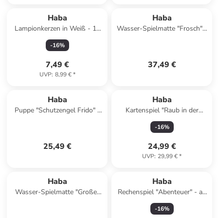
Haba
Haba
Lampionkerzen in Weiß - 12
Wasser-Spielmatte "Frosch" -
Stück
ab 6 Monaten
-
16
%
7,49 €
37,49 €
UVP
:
8,99 €
*
Haba
Haba
Puppe "Schutzengel Frido" -
Kartenspiel "Raub in der
ab Geburt
Cliffrockvilla" - ab 8 Jahren
-
16
%
25,49 €
24,99 €
UVP
:
29,99 €
*
Haba
Haba
Wasser-Spielmatte "Großer
Rechenspiel "Abenteuer" - ab
Wal" - ab 6 Monaten
7 Jahren
-
16
%