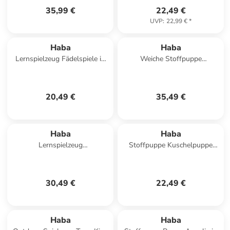
35,99 €
22,49 €
UVP
:
22,99 €
*
Haba
Haba
Lernspielzeug Fädelspiele in
Weiche Stoffpuppe
Bambini Perlen
Kuschelpuppe für Kinder ab 6
Monaten 1er-Set in Lilli-Lou
20,49 €
35,49 €
Haba
Haba
Lernspielzeug
Stoffpuppe Kuschelpuppe
Zuordnungsspielzeug Wilde
Roya in mehrfarbig
Tiere in mehrfarbig
30,49 €
22,49 €
Haba
Haba