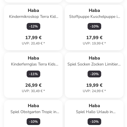
Haba
Haba
Kindermikroskop Terra Kids
Stoffpuppe Kuschelpuppe in
Mikroskop in mehrfarbig
hellblau
-
12
%
-
10
%
17,99 €
17,99 €
UVP
:
20,49 €
*
UVP
:
19,99 €
*
Haba
Haba
Kinderfernglas Terra Kids
Spiel Socken Zocken Limitierte
Fernglas mit Tasche in
Jubiläums-Edition in bunt
-
11
%
-
20
%
mehrfarbig
26,99 €
19,99 €
UVP
:
30,49 €
*
UVP
:
24,99 €
*
Haba
Haba
Spiel Obstgarten Tropic in
Spiel Hallo Urlaub in
mehrfarbig
mehrfarbig
-
10
%
-
10
%