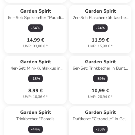
Garden Spirit
Garden Spirit
6er-Set: Speiseteller ''Paradis
2er-Set: Flaschenkühltaschen
Exotique'' in Bunt - Ø 26 cm
- (H)36 cm
-
54
%
-
24
%
(Überraschungsprodukt)
14,99 €
11,99 €
UVP
:
33,00 €
*
UVP
:
15,98 €
*
Garden Spirit
Garden Spirit
4er-Set: Mini-Kühlakkus in
6er-Set: Trinkbecher in Bunt -
Bunt - (L)10,5 x (B)6,5 cm
250 ml
-
13
%
-
59
%
(Überraschungsprodukt)
8,99 €
10,99 €
UVP
:
10,36 €
*
UVP
:
26,94 €
*
Garden Spirit
Garden Spirit
Trinkbecher ''Paradis
Duftkerze ''Citronelle'' in Gelb
Exotique'' in Bunt - 450 ml
- 760 g
-
44
%
-
35
%
(Überraschungsprodukt)