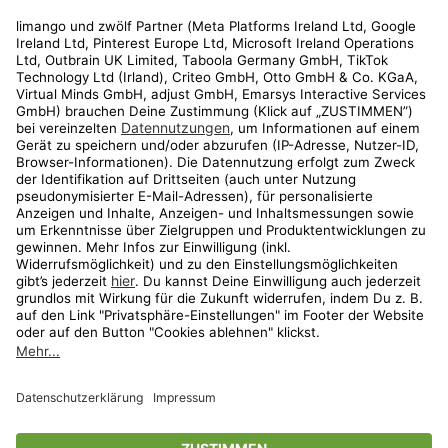
Rechtliches
Kundenservice
Shop
Aktionen
Travel
limango.nl
limango.pl