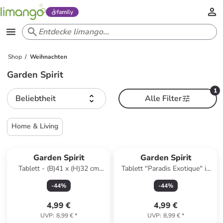
family
Shop
Weihnachten
Garden Spirit
1
Beliebtheit
Alle Filter
Home & Living
Garden Spirit
Garden Spirit
Tablett - (B)41 x (H)32 cm
Tablett ''Paradis Exotique'' in
(Überraschungsprodukt)
Bunt - (L)41 x (B)32 cm
-
44
%
-
44
%
4,99 €
4,99 €
UVP
:
8,99 €
*
UVP
:
8,99 €
*