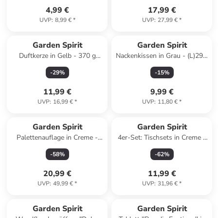
4,99 €
17,99 €
UVP
:
8,99 €
*
UVP
:
27,99 €
*
Garden Spirit
Garden Spirit
Duftkerze in Gelb - 370 g
Nackenkissen in Grau - (L)29 x
(Überraschungsprodukt)
(B)28 cm
-
29
%
-
15
%
11,99 €
9,99 €
UVP
:
16,99 €
*
UVP
:
11,80 €
*
Garden Spirit
Garden Spirit
Palettenauflage in Creme -
4er-Set: Tischsets in Creme -
(B)120 x (H)10 x (T)40 cm
Ø 34 cm
-
58
%
-
62
%
20,99 €
11,99 €
UVP
:
49,99 €
*
UVP
:
31,96 €
*
Garden Spirit
Garden Spirit