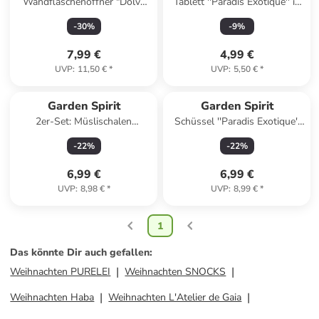
Wandflaschenöffner "Dolve
Tablett ''Paradis Exotique'' in
Vita" in Gelb - (B)17 x (H)26,5
Bunt - (L)21 x (B)14 cm
-
30
%
-
9
%
cm
7,99 €
4,99 €
UVP
:
11,50 €
*
UVP
:
5,50 €
*
Garden Spirit
Garden Spirit
2er-Set: Müslischalen
Schüssel ''Paradis Exotique''
"Paradis" in Bunt - Ø 15 cm
in Bunt - Ø 25 cm
-
22
%
-
22
%
6,99 €
6,99 €
UVP
:
8,98 €
*
UVP
:
8,99 €
*
1
Das könnte Dir auch gefallen
:
Weihnachten PURELEI
Weihnachten SNOCKS
Weihnachten Haba
Weihnachten L'Atelier de Gaia