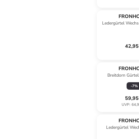
FRONH
Ledergürtel Wechse
42,95
FRONH
Breitdorn Gürte
-
7
%
59,95
UVP
:
64,9
FRONH
Ledergürtel Wech
Bordea