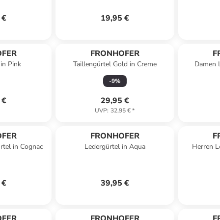
 €
19,95 €
OFER
FRONHOFER
F
in Pink
Taillengürtel Gold in Creme
Damen Le
-
9
%
 €
29,95 €
UVP
:
32,95 €
*
OFER
FRONHOFER
F
tel in Cognac
Ledergürtel in Aqua
Herren L
 €
39,95 €
OFER
FRONHOFER
F