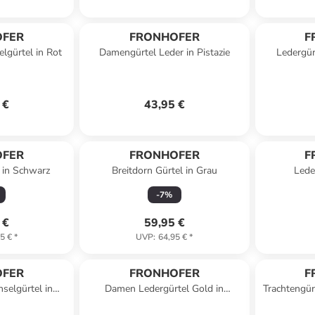
OFER
FRONHOFER
F
lgürtel in Rot
Damengürtel Leder in Pistazie
Ledergür
 €
43,95 €
OFER
FRONHOFER
F
l in Schwarz
Breitdorn Gürtel in Grau
Lede
-
7
%
 €
59,95 €
5 €
*
UVP
:
64,95 €
*
OFER
FRONHOFER
F
selgürtel in
Damen Ledergürtel Gold in
Trachtengür
ux
Schwarz