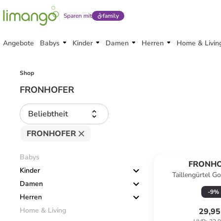
Sparen mit
family
Angebote
Babys
Kinder
Damen
Herren
Home & Livin
Shop
FRONHOFER
Beliebtheit
FRONHOFER
Babys
FRONH
Kinder
Taillengürtel Go
Damen
-
9
%
Herren
Home & Living
29,95