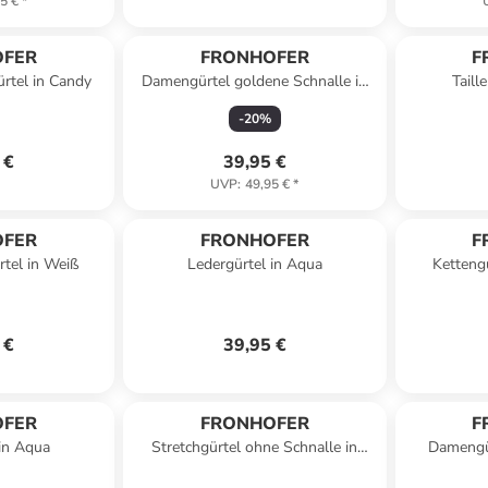
5 €
*
OFER
FRONHOFER
F
rtel in Candy
Damengürtel goldene Schnalle in
Taill
Schwarz
-
20
%
 €
39,95 €
UVP
:
49,95 €
*
OFER
FRONHOFER
F
rtel in Weiß
Ledergürtel in Aqua
Kettengü
 €
39,95 €
OFER
FRONHOFER
F
 in Aqua
Stretchgürtel ohne Schnalle in
Damengür
Schwarz