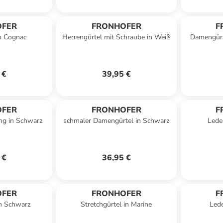
OFER
FRONHOFER
F
in Cognac
Herrengürtel mit Schraube in Weiß
Damengürt
 €
39,95 €
OFER
FRONHOFER
F
ng in Schwarz
schmaler Damengürtel in Schwarz
Lede
 €
36,95 €
OFER
FRONHOFER
F
in Schwarz
Stretchgürtel in Marine
Lede