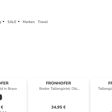
g
SALE
Marken
Travel
OFER
FRONHOFER
F
ld in Braun
Breiter Taillengürtel, Obi,
Tailleng
Kunstleder in Braun
 €
34,95 €