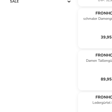
UVP
:
32,9
SALE
FRONH
schmaler Damengü
39,95
FRONH
Damen Taillengü
89,95
FRONH
Ledergürtel