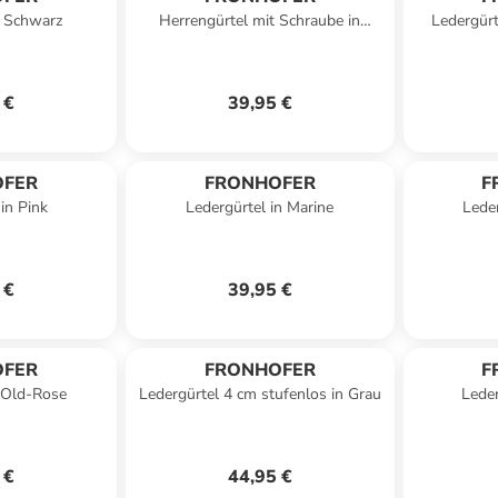
n Schwarz
Herrengürtel mit Schraube in
Ledergürt
Dunkelbraun
 €
39,95 €
OFER
FRONHOFER
F
in Pink
Ledergürtel in Marine
Lede
 €
39,95 €
OFER
FRONHOFER
F
n Old-Rose
Ledergürtel 4 cm stufenlos in Grau
Leder
 €
44,95 €