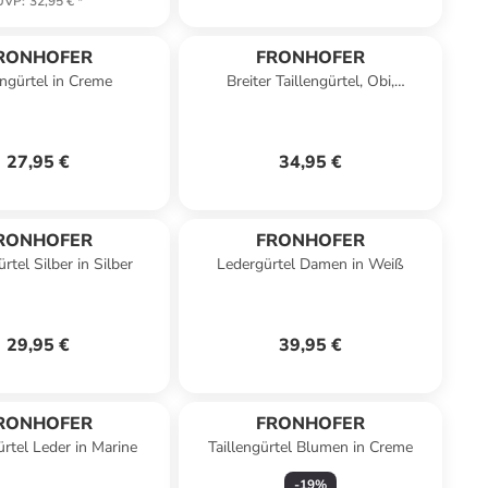
UVP
:
32,95 €
*
RONHOFER
FRONHOFER
engürtel in Creme
Breiter Taillengürtel, Obi,
Kunstleder in Schwarz
27,95 €
34,95 €
RONHOFER
FRONHOFER
rtel Silber in Silber
Ledergürtel Damen in Weiß
29,95 €
39,95 €
RONHOFER
FRONHOFER
tel Leder in Marine
Taillengürtel Blumen in Creme
-
19
%