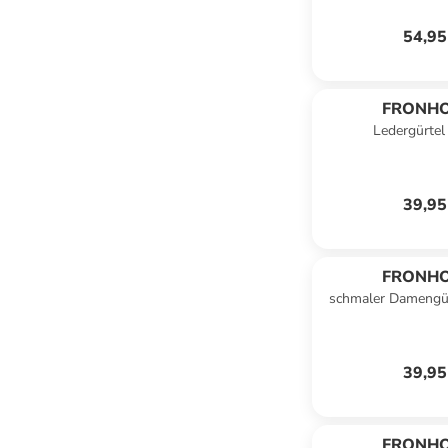
54,95
FRONH
Ledergürtel 
39,95
FRONH
schmaler Damengür
39,95
FRONH