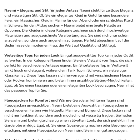
Naemi – Eleganz und Stil für jeden Anlass
Naemi steht für zeitlose Eleganz 
und vielseitigen Stil. Ob Sie ein elegantes Kleid in Gold für eine besondere 
Feier, ein klassisches Kleid in Marine für den Abend oder ein schlichtes Kleid 
in Schwarz für den Alltag suchen – Naemi bietet eine breite Palette an 
Optionen. Die Kleider in dieser Kategorie zeichnen sich durch hochwertige 
Materialien und ausgezeichnete Verarbeitung aus. Sie sind nicht nur schön 
anzusehen, sondern auch angenehm zu tragen. Perfekt abgestimmt auf die 
Bedürfnisse der modernen Frau, die Wert auf Qualität und Stil legt.
Vielseitige Tops für jeden Look
Ein gut ausgewähltes Top kann jedes Outfit 
aufwerten. In der Kategorie Naemi finden Sie eine Vielzahl von Tops, die sich 
perfekt für verschiedene Anlässe eignen. Ein Shortsleeve Top in Wollweiß 
wirkt frisch und elegant, während ein Tank Top in Schwarz ein vielseitiger 
Klassiker ist. Diese Tops lassen sich hervorragend mit verschiedenen Hosen 
oder Röcken kombinieren und bieten Ihnen unzählige Styling-Möglichkeiten. 
Egal, ob Sie einen lässigen oder einen eleganten Look bevorzugen, Naemi hat 
das passende Top für Sie.
Fleecejacken für Komfort und Wärme
Gerade an kühleren Tagen sind 
Fleecejacken unverzichtbar. Naemi bietet eine Auswahl an Fleecejacken in 
verschiedenen Farben wie Hellgelb, Marine und Burgund. Diese Jacken sind 
nicht nur funktional, sondern auch modisch und vielseitig tragbar. Sie halten 
Sie warm und bieten gleichzeitig einen stilvollen Look, der sich perfekt in Ihre 
Garderobe einfügt. Egal, ob Sie einen Spaziergang machen oder Besorgungen 
erledigen, mit einer Fleecejacke von Naemi sind Sie immer gut angezogen.