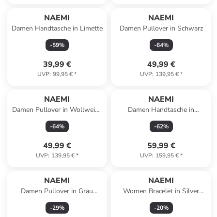
NAEMI
NAEMI
Damen Handtasche in Limette
Damen Pullover in Schwarz
-
59
%
-
64
%
39,99 €
49,99 €
UVP
:
99,95 €
*
UVP
:
139,95 €
*
NAEMI
NAEMI
Damen Pullover in Wollweiss
Damen Handtasche in
Schwarz
Schwarz
-
64
%
-
62
%
49,99 €
59,99 €
UVP
:
139,95 €
*
UVP
:
159,95 €
*
NAEMI
NAEMI
Damen Pullover in Grau
Women Bracelet in Silver
Melange
White
-
29
%
-
20
%