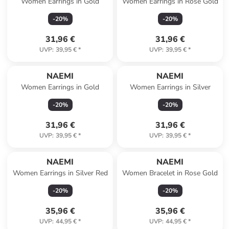
Women Earrings in Gold
Women Earrings in Rose Gold
-
20
%
-
20
%
31,96 €
31,96 €
UVP
:
39,95 €
*
UVP
:
39,95 €
*
NAEMI
NAEMI
Women Earrings in Gold
Women Earrings in Silver
-
20
%
-
20
%
31,96 €
31,96 €
UVP
:
39,95 €
*
UVP
:
39,95 €
*
NAEMI
NAEMI
Women Earrings in Silver Red
Women Bracelet in Rose Gold
-
20
%
-
20
%
35,96 €
35,96 €
UVP
:
44,95 €
*
UVP
:
44,95 €
*