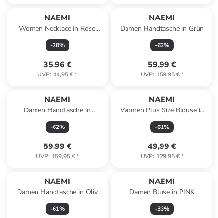
NAEMI
NAEMI
Women Necklace in Rose
Damen Handtasche in Grün
Gold
-
20
%
-
62
%
35,96 €
59,99 €
UVP
:
44,95 €
*
UVP
:
159,95 €
*
NAEMI
NAEMI
Damen Handtasche in
Women Plus Size Blouse in
Schwarz
Black
-
62
%
-
61
%
59,99 €
49,99 €
UVP
:
159,95 €
*
UVP
:
129,95 €
*
NAEMI
NAEMI
Damen Handtasche in Oliv
Damen Bluse in PINK
-
61
%
-
33
%