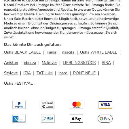
Attraktive Angebote bei Limango: Naemi im Sale
Warum sollten Sie Ihre 
Naemi-Produkte bei Limango kaufen? Ganz einfach: Bei Limango finden Sie 
regelmäßig attraktive Angebote und Rabatte. In unserem Outlet können Sie 
hochwertige Naemi-Kleidung zu besonders günstigen Preisen erwerben. 
Unser Sale-Bereich bietet Ihnen die Möglichkeit, stilvolle und hochwertige 
Mode zu einem Bruchteil des Originalpreises zu kaufen. So können Sie sich 
modisch kleiden, ohne Ihr Budget zu sprengen. Limango steht für Qualität, 
Zuverlässigkeit und hervorragenden Kundenservice – überzeugen Sie sich 
selbst!
Das könnte Dir auch gefallen
:
Usha BLACK LABEL
Faina
nascita
Usha WHITE LABEL
Aniston
ebeeza
Makover
LIEBLINGSSTÜCK
RISA
Stylove
IZIA
TATUUM
iparo
PONT NEUF
Usha FESTIVAL