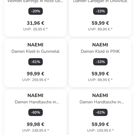
Women Earrings in Rose Gold
Damen Cardigan in ORANGE
White
-
20
%
-
33
%
31,96 €
59,99 €
UVP
:
39,95 €
*
UVP
:
89,95 €
*
NAEMI
NAEMI
Damen Kleid in Gunmetal
Damen Kleid in PINK
-
61
%
-
33
%
99,99 €
59,99 €
UVP
:
259,95 €
*
UVP
:
89,95 €
*
NAEMI
NAEMI
Damen Handtasche in
Damen Handtasche in
Wollweiss
Hellblau
-
60
%
-
62
%
99,98 €
59,99 €
UVP
:
249,95 €
*
UVP
:
159,95 €
*