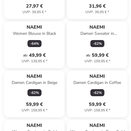
27,97 €
31,96 €
UVP
:
39,95 €
*
UVP
:
39,95 €
*
NAEMI
NAEMI
Women Blouse in Black
Damen Sweater in
WOLLWEISS
-
64
%
-
62
%
49,99 €
59,99 €
ab
:
ab
:
UVP
:
139,95 €
*
UVP
:
159,95 €
*
NAEMI
NAEMI
Damen Cardigan in Beige
Damen Cardigan in Coffee
-
62
%
-
62
%
59,99 €
59,99 €
UVP
:
159,95 €
*
UVP
:
159,95 €
*
NAEMI
NAEMI