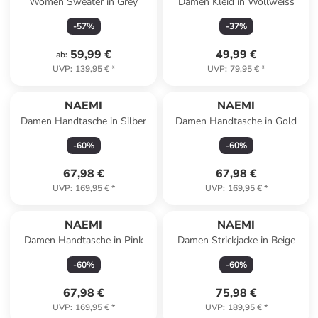
Women Sweater in Grey
Damen Kleid in Wollweiss
-
57
%
-
37
%
59,99 €
49,99 €
ab
:
UVP
:
139,95 €
*
UVP
:
79,95 €
*
NAEMI
NAEMI
Damen Handtasche in Silber
Damen Handtasche in Gold
-
60
%
-
60
%
67,98 €
67,98 €
UVP
:
169,95 €
*
UVP
:
169,95 €
*
NAEMI
NAEMI
Damen Handtasche in Pink
Damen Strickjacke in Beige
-
60
%
-
60
%
67,98 €
75,98 €
UVP
:
169,95 €
*
UVP
:
189,95 €
*