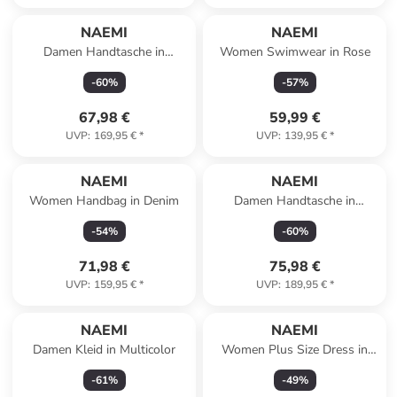
NAEMI
NAEMI
Damen Handtasche in
Women Swimwear in Rose
Schwarz Wollweiss
-
60
%
-
57
%
67,98 €
59,99 €
UVP
:
169,95 €
*
UVP
:
139,95 €
*
NAEMI
NAEMI
Women Handbag in Denim
Damen Handtasche in
Azurblau
-
54
%
-
60
%
71,98 €
75,98 €
UVP
:
159,95 €
*
UVP
:
189,95 €
*
NAEMI
NAEMI
Damen Kleid in Multicolor
Women Plus Size Dress in
Rose
-
61
%
-
49
%