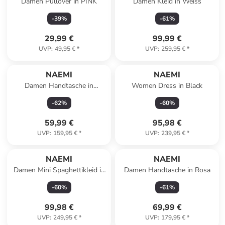
Damen Pullover in PINK
Damen Kleid in Weiss
-
39
%
-
61
%
29,99 €
99,99 €
UVP
:
49,95 €
*
UVP
:
259,95 €
*
NAEMI
NAEMI
Damen Handtasche in
Women Dress in Black
Schwarz
-
62
%
-
60
%
59,99 €
95,98 €
UVP
:
159,95 €
*
UVP
:
239,95 €
*
NAEMI
NAEMI
Damen Mini Spaghettikleid in
Damen Handtasche in Rosa
Königsblau
-
60
%
-
61
%
99,98 €
69,99 €
UVP
:
249,95 €
*
UVP
:
179,95 €
*