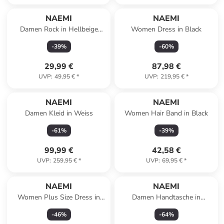
NAEMI
NAEMI
Damen Rock in Hellbeige
Women Dress in Black
Melange
-
39
%
-
60
%
29,99 €
87,98 €
UVP
:
49,95 €
*
UVP
:
219,95 €
*
NAEMI
NAEMI
Damen Kleid in Weiss
Women Hair Band in Black
-
61
%
-
39
%
99,99 €
42,58 €
UVP
:
259,95 €
*
UVP
:
69,95 €
*
NAEMI
NAEMI
Women Plus Size Dress in
Damen Handtasche in
Pink
Schwarz Silber
-
46
%
-
64
%