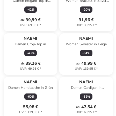
Damen Elegant Top in
Women Bracelet in Silver
ELFENBEIN
Black
-
42
%
-
20
%
39,99 €
31,96 €
ab
:
UVP
:
69,95 €
*
UVP
:
39,95 €
*
NAEMI
NAEMI
Damen Crop-Top in
Women Sweater in Beige
ELFENBEIN
-
43
%
-
64
%
39,26 €
49,99 €
ab
:
ab
:
UVP
:
69,95 €
*
UVP
:
139,95 €
*
NAEMI
NAEMI
Damen Handtasche in Grün
Damen Cardigan in
SCHWARZ
-
60
%
-
32
%
55,98 €
47,54 €
ab
:
UVP
:
139,95 €
*
UVP
:
69,95 €
*