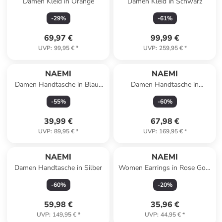
Damen Kleid in Orange
Damen Kleid in Schwarz
-
29
%
-
61
%
69,97 €
99,99 €
UVP
:
99,95 €
*
UVP
:
259,95 €
*
NAEMI
NAEMI
Damen Handtasche in Blaue
Damen Handtasche in
Aster
Hellblau
-
55
%
-
60
%
39,99 €
67,98 €
UVP
:
89,95 €
*
UVP
:
169,95 €
*
NAEMI
NAEMI
Damen Handtasche in Silber
Women Earrings in Rose Gold
Pink
-
60
%
-
20
%
59,98 €
35,96 €
UVP
:
149,95 €
*
UVP
:
44,95 €
*