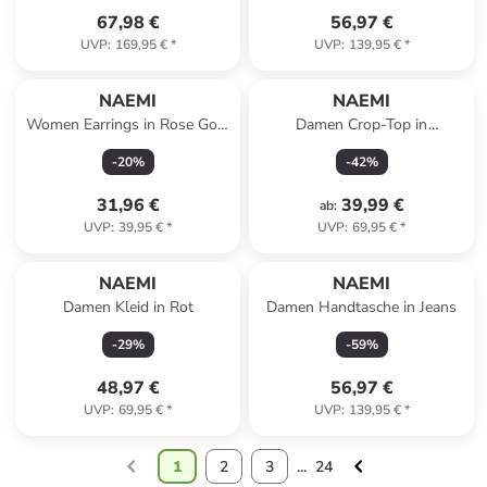
67,98 €
56,97 €
UVP
:
169,95 €
*
UVP
:
139,95 €
*
NAEMI
NAEMI
Women Earrings in Rose Gold
Damen Crop-Top in
Multicolor
LAVENDEL
-
20
%
-
42
%
31,96 €
39,99 €
ab
:
UVP
:
39,95 €
*
UVP
:
69,95 €
*
NAEMI
NAEMI
Damen Kleid in Rot
Damen Handtasche in Jeans
-
29
%
-
59
%
48,97 €
56,97 €
UVP
:
69,95 €
*
UVP
:
139,95 €
*
1
2
3
...
24