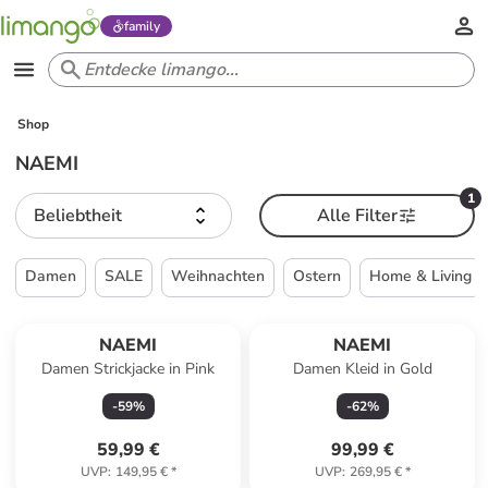
family
Shop
NAEMI
1
Beliebtheit
Alle Filter
Damen
SALE
Weihnachten
Ostern
Home & Living
NAEMI
NAEMI
Damen Strickjacke in Pink
Damen Kleid in Gold
-
59
%
-
62
%
59,99 €
99,99 €
UVP
:
149,95 €
*
UVP
:
269,95 €
*