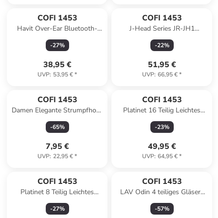
COFI 1453
COFI 1453
Havit Over-Ear Bluetooth-
J-Head Series JR-JH1
Kopfhörer PRO Audio Series
kabellose Kopfhörer mit ANC
-
27
%
-
22
%
in Blau
Bluetooth – in Schwarz
38,95 €
51,95 €
UVP
:
53,95 €
*
UVP
:
66,95 €
*
COFI 1453
COFI 1453
Damen Elegante Strumpfhose
Platinet 16 Teilig Leichtes
mit außergewöhnlicher
Besteckset für Wohnmobil
-
65
%
-
23
%
Elastizität in Schwarz
Picknick Camping in Grau
7,95 €
49,95 €
UVP
:
22,95 €
*
UVP
:
64,95 €
*
COFI 1453
COFI 1453
Platinet 8 Teilig Leichtes
LAV Odin 4 teiliges Gläser-
Besteckset für Wohnmobil
Set - 330 ml in Transparent
-
27
%
-
57
%
Picknick Camping in Grau