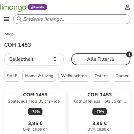
family
Shop
COFI 1453
1
Beliebtheit
Alle Filter
SALE
Home & Living
Weihnachten
Ostern
Damen
COFI 1453
COFI 1453
Spatel aus Holz 35 cm - ideal
Kochlöffel aus Holz 35 cm -
zum Wenden, Rühren &
ideal zum Kochen, Rühren &
-
79
%
-
79
%
Servieren in Braun
Servieren in Braun
3,95 €
3,95 €
UVP
:
18,95 €
*
UVP
:
18,95 €
*