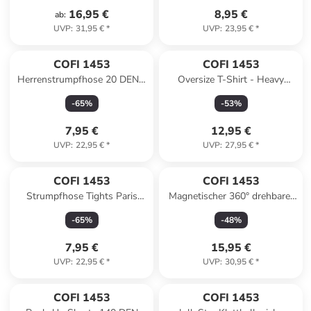
16,95 €
8,95 €
ab
:
UVP
:
31,95 €
*
UVP
:
23,95 €
*
COFI 1453
COFI 1453
Herrenstrumpfhose 20 DEN -
Oversize T-Shirt - Heavy
Feinstrumpfhose, bequem &
Weight Basic Shirt XL Grau in
-
65
%
-
53
%
elastisch M/L in Natur
Grau
7,95 €
12,95 €
UVP
:
22,95 €
*
UVP
:
27,95 €
*
COFI 1453
COFI 1453
Strumpfhose Tights Paris
Magnetischer 360° drehbarer
Elegante gemusterte
Auto-Handyhalter in Schwarz
-
65
%
-
48
%
Strumpfhose 20 DEN in
Schwarz
7,95 €
15,95 €
UVP
:
22,95 €
*
UVP
:
30,95 €
*
COFI 1453
COFI 1453