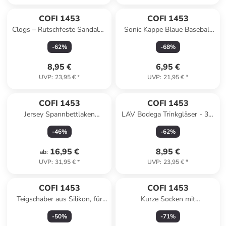
COFI 1453
COFI 1453
Clogs – Rutschfeste Sandalen
Sonic Kappe Blaue Baseball
und Hausschuhe für Kinder in
Cap für Freizeit Sommer und
-
62
%
-
68
%
Blau
Alltag in Mehrfarbig
8,95 €
6,95 €
UVP
:
23,95 €
*
UVP
:
21,95 €
*
COFI 1453
COFI 1453
Jersey Spannbettlaken
LAV Bodega Trinkgläser - 3er
Spannbetttuch 100%
Set, 340 ml - zeitlos &
-
46
%
-
62
%
Baumwolle Bettlaken
vielseitig in Transparent
Betttuch in Anthrazit
16,95 €
8,95 €
ab
:
UVP
:
31,95 €
*
UVP
:
23,95 €
*
COFI 1453
COFI 1453
Teigschaber aus Silikon, für
Kurze Socken mit
Backen, Rühren & Ausschaben
Fuchsmuster für Damen aus
-
50
%
-
71
%
- 20 cm in Grau
Baumwollmischung in Rosa