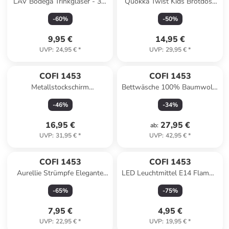
LAV Bodega Trinkgläser - 3er
Quokka Twist Kids Brotdose
Set, 510 ml - zeitlos &
Doppelwand Kinder Lunchbox
-
60
%
-
50
%
vielseitig in Transparent
4-Fächer in Mehrfarbig
9,95 €
14,95 €
UVP
:
24,95 €
*
UVP
:
29,95 €
*
COFI 1453
COFI 1453
Metallstockschirm
Bettwäsche 100% Baumwolle
Regenbogenfarben, 65 cm
Jersey –
-
46
%
-
34
%
Fiberglas-Stange in
Ganzjahresbettwäsche in
Mehrfarbig
Stripe Grey
16,95 €
27,95 €
ab
:
UVP
:
31,95 €
*
UVP
:
42,95 €
*
COFI 1453
COFI 1453
Aurellie Strümpfe Elegante
LED Leuchtmittel E14 Flamme
Strumpfhose 20 DEN Tights
5 Watt warmweiß (3000 K) in
-
65
%
-
75
%
für jedes Outfit in
Weiß
Dunkelbeige
7,95 €
4,95 €
UVP
:
22,95 €
*
UVP
:
19,95 €
*