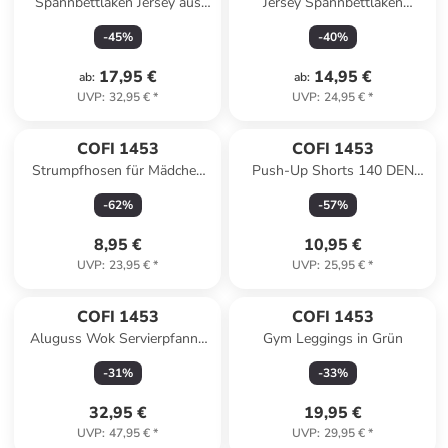
Spannbettlaken Jersey aus
Jersey Spannbettlaken
100% Baumwolle in Weiß
Spannbetttuch 100%
-
45
%
-
40
%
Baumwolle Bettlaken
Betttuch in Weiß
17,95 €
14,95 €
ab
:
ab
:
UVP
:
32,95 €
*
UVP
:
24,95 €
*
COFI 1453
COFI 1453
Strumpfhosen für Mädchen
Push-Up Shorts 140 DEN
bequeme Strümpfe aus
formgebende, elastische Short
-
62
%
-
57
%
Mikrofaser in Weiß
in Schwarz
8,95 €
10,95 €
UVP
:
23,95 €
*
UVP
:
25,95 €
*
COFI 1453
COFI 1453
Aluguss Wok Servierpfanne
Gym Leggings in Grün
Ø32cm in Beige
-
31
%
-
33
%
32,95 €
19,95 €
UVP
:
47,95 €
*
UVP
:
29,95 €
*