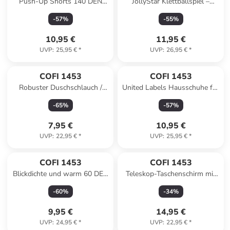
Push-Up Shorts 140 DEN
JollyStar Klettballspiel –
formgebende, elastische Short
Fangspiel mit 2 Handtellern &
-
57
%
-
55
%
in Weiß
Ball Blau in Blau
10,95 €
11,95 €
UVP
:
25,95 €
*
UVP
:
26,95 €
*
COFI 1453
COFI 1453
Robuster Duschschlauch /
United Labels Hausschuhe für
Brauseschlauch pflegeleicht
Damen Snoopy Slipper
-
65
%
-
57
%
PVC Innenschlauch in Silber
Pantoffeln in Grau
7,95 €
10,95 €
UVP
:
22,95 €
*
UVP
:
25,95 €
*
COFI 1453
COFI 1453
Blickdichte und warm 60 DEN
Teleskop-Taschenschirm mit
Mikrofaser Strumpfhose ohne
farbwechselnde
-
60
%
-
34
%
Muster in Violette
Schmetterlingsmotive ø100cm
in Grün
9,95 €
14,95 €
UVP
:
24,95 €
*
UVP
:
22,95 €
*