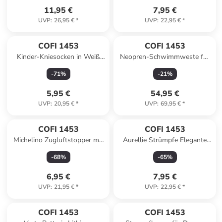
11,95 €
7,95 €
UVP
:
26,95 €
*
UVP
:
22,95 €
*
COFI 1453
COFI 1453
Kinder-Kniesocken in Weiß
Neopren-Schwimmweste für
mit kariertem Muster und
Kinder - Schwimmhilfe mit
-
71
%
-
21
%
Blumen in Weiß
Auftriebshilfen in Orange
5,95 €
54,95 €
UVP
:
20,95 €
*
UVP
:
69,95 €
*
COFI 1453
COFI 1453
Michelino Zugluftstopper mit
Aurellie Strümpfe Elegante
Doppeldichtung in Schwarz
Strumpfhose 20 DEN Tights
-
68
%
-
65
%
96x3 cm in Schwarz
für jedes Outfit in Schwarz
6,95 €
7,95 €
UVP
:
21,95 €
*
UVP
:
22,95 €
*
COFI 1453
COFI 1453