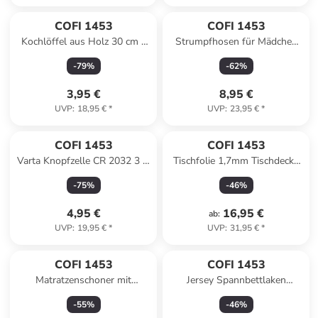
COFI 1453
COFI 1453
Kochlöffel aus Holz 30 cm -
Strumpfhosen für Mädchen
perfekt zum Kochen, Rühren &
bequeme Strümpfe aus
-
79
%
-
62
%
Servieren in Braun
Mikrofaser in Schwarz
3,95 €
8,95 €
UVP
:
18,95 €
*
UVP
:
23,95 €
*
COFI 1453
COFI 1453
Varta Knopfzelle CR 2032 3 V
Tischfolie 1,7mm Tischdecke
2 St. 220 mAh Lithium-
Tischschutz PVC klar
-
75
%
-
46
%
Batterie in Silber
abwaschbar in Transparent
4,95 €
16,95 €
ab
:
UVP
:
19,95 €
*
UVP
:
31,95 €
*
COFI 1453
COFI 1453
Matratzenschoner mit
Jersey Spannbettlaken
Rundumgummizug
Spannbetttuch 100%
-
55
%
-
46
%
Matratzenauflage in Weiß
Baumwolle Bettlaken