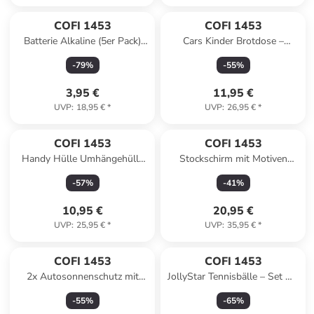
COFI 1453
COFI 1453
Batterie Alkaline (5er Pack)
Cars Kinder Brotdose –
AG13 Knopfzelle-Blister in
Lunchbox mit 3 Fächern &
-
79
%
-
55
%
Schwarz
tollem Design in Mehrfarbig
3,95 €
11,95 €
UVP
:
18,95 €
*
UVP
:
26,95 €
*
COFI 1453
COFI 1453
Handy Hülle Umhängehülle
Stockschirm mit Motiven
kompatibel mit Iphone 15
Pongee mit c-förmigen
-
57
%
-
41
%
Plus Schwarz in Schwarz
Plastikgriff in Blau
10,95 €
20,95 €
UVP
:
25,95 €
*
UVP
:
35,95 €
*
COFI 1453
COFI 1453
2x Autosonnenschutz mit
JollyStar Tennisbälle – Set mit
Pandamotiv – Sonnenschutz
3 Stück für Training & Freizeit
-
55
%
-
65
%
für Kinder in Mehrfarbig
in Gelb