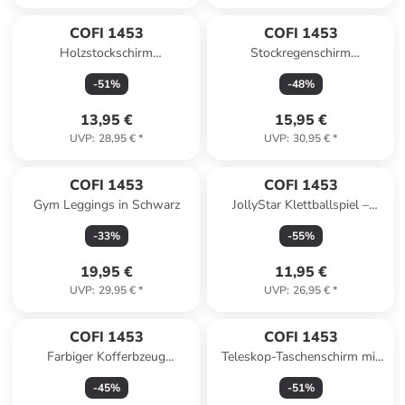
COFI 1453
COFI 1453
Holzstockschirm
Stockregenschirm
ergomoischer hochwertiger
Stockschirm Regenschirm
-
51
%
-
48
%
Stockschirm in Schwarz in
Holzgriff in Motiv 4
Schwarz
13,95 €
15,95 €
UVP
:
28,95 €
*
UVP
:
30,95 €
*
COFI 1453
COFI 1453
Gym Leggings in Schwarz
JollyStar Klettballspiel –
Fangspiel mit 2 Handtellern &
-
33
%
-
55
%
Ball Blau in Pink
19,95 €
11,95 €
UVP
:
29,95 €
*
UVP
:
26,95 €
*
COFI 1453
COFI 1453
Farbiger Kofferbzeug
Teleskop-Taschenschirm mit
elastische Kofferhülle Reise
Schutzhülle flexibel und
-
45
%
-
51
%
Koffer Schutz in Mehrfarbig
widerstandsfähig in Blau