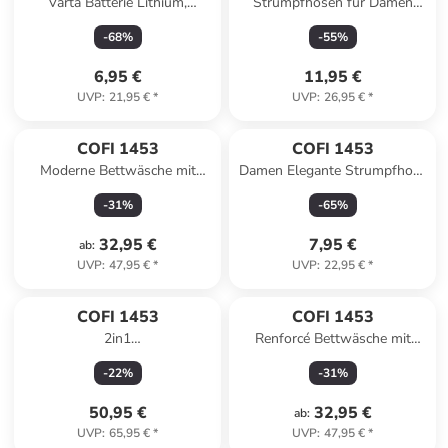
Varta Batterie Lithium,
Strumpfhosen für Damen
Knopfzelle, CR2016, 3V - 4er-
blickdichte Strümpfe elastisch
-
68
%
-
55
%
Pack in Silber
und bequem in Graphit
6,95 €
11,95 €
UVP
:
21,95 €
*
UVP
:
26,95 €
*
COFI 1453
COFI 1453
Moderne Bettwäsche mit
Damen Elegante Strumpfhose
Reißverschluss in Reflection
mit außergewöhnlicher
-
31
%
-
65
%
Design in Grün
Elastizität in Natural
32,95 €
7,95 €
ab
:
UVP
:
47,95 €
*
UVP
:
22,95 €
*
COFI 1453
COFI 1453
2in1
Renforcé Bettwäsche mit
Multifunktionsstaubsauger Pa
Reißverschluss, für Einzel-
-
22
%
-
31
%
Stand- und Handstaubsauger
und Doppelbett in Rosa
Weiß in Weiß
50,95 €
32,95 €
ab
:
UVP
:
65,95 €
*
UVP
:
47,95 €
*