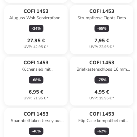
COFI 1453
COFI 1453
Aluguss Wok Servierpfanne
Strumpfhose Tights Dots
Ø24cm in Rot
Elegante gemusterte
-
34
%
-
65
%
Strumpfhose 20 DEN in
Schwarz
27,95 €
7,95 €
UVP
:
42,95 €
*
UVP
:
22,95 €
*
COFI 1453
COFI 1453
Küchensieb mit
Briefkastenschloss 16 mm
schwenkbarem Schüssel ø22
Schubladen Spint Schloss mit
-
68
%
-
75
%
x 10,5 cm - Praktisch & in
2 in Silber
Gelb
6,95 €
4,95 €
UVP
:
21,95 €
*
UVP
:
19,95 €
*
COFI 1453
COFI 1453
Spannbettlaken Jersey aus
Flip Case kompatibel mit
100% Baumwolle in Grau
Samsung Galaxy S25 Handy
-
46
%
-
62
%
Tasche vertikal in Schwarz