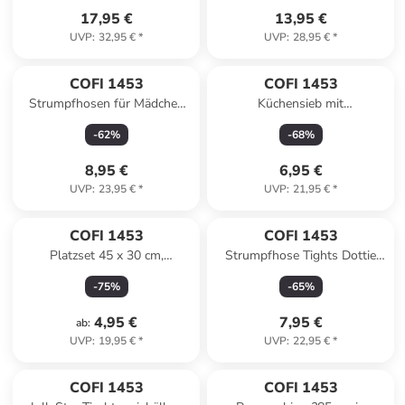
17,95 €
13,95 €
UVP
:
32,95 €
*
UVP
:
28,95 €
*
COFI 1453
COFI 1453
Strumpfhosen für Mädchen
Küchensieb mit
bequeme Strümpfe aus
schwenkbarem Schüssel ø22
-
62
%
-
68
%
Mikrofaser in Rosa
x 10,5 cm - Praktisch & in
Rosa
8,95 €
6,95 €
UVP
:
23,95 €
*
UVP
:
21,95 €
*
COFI 1453
COFI 1453
Platzset 45 x 30 cm,
Strumpfhose Tights Dottie
Untersetzer in modernem
Dünne Strumpfhosen mit
-
75
%
-
65
%
Design in Weiß
kleinem Punktmuster in
Schwarz
4,95 €
7,95 €
ab
:
UVP
:
19,95 €
*
UVP
:
22,95 €
*
COFI 1453
COFI 1453