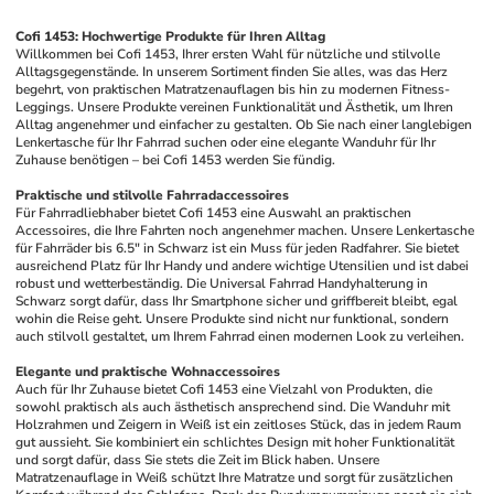
Cofi 1453: Hochwertige Produkte für Ihren Alltag
Willkommen bei Cofi 1453, Ihrer ersten Wahl für nützliche und stilvolle 
Alltagsgegenstände. In unserem Sortiment finden Sie alles, was das Herz 
begehrt, von praktischen Matratzenauflagen bis hin zu modernen Fitness-
Leggings. Unsere Produkte vereinen Funktionalität und Ästhetik, um Ihren 
Alltag angenehmer und einfacher zu gestalten. Ob Sie nach einer langlebigen 
Lenkertasche für Ihr Fahrrad suchen oder eine elegante Wanduhr für Ihr 
Zuhause benötigen – bei Cofi 1453 werden Sie fündig.
Praktische und stilvolle Fahrradaccessoires
Für Fahrradliebhaber bietet Cofi 1453 eine Auswahl an praktischen 
Accessoires, die Ihre Fahrten noch angenehmer machen. Unsere Lenkertasche 
für Fahrräder bis 6.5" in Schwarz ist ein Muss für jeden Radfahrer. Sie bietet 
ausreichend Platz für Ihr Handy und andere wichtige Utensilien und ist dabei 
robust und wetterbeständig. Die Universal Fahrrad Handyhalterung in 
Schwarz sorgt dafür, dass Ihr Smartphone sicher und griffbereit bleibt, egal 
wohin die Reise geht. Unsere Produkte sind nicht nur funktional, sondern 
auch stilvoll gestaltet, um Ihrem Fahrrad einen modernen Look zu verleihen.
Elegante und praktische Wohnaccessoires
Auch für Ihr Zuhause bietet Cofi 1453 eine Vielzahl von Produkten, die 
sowohl praktisch als auch ästhetisch ansprechend sind. Die Wanduhr mit 
Holzrahmen und Zeigern in Weiß ist ein zeitloses Stück, das in jedem Raum 
gut aussieht. Sie kombiniert ein schlichtes Design mit hoher Funktionalität 
und sorgt dafür, dass Sie stets die Zeit im Blick haben. Unsere 
Matratzenauflage in Weiß schützt Ihre Matratze und sorgt für zusätzlichen 