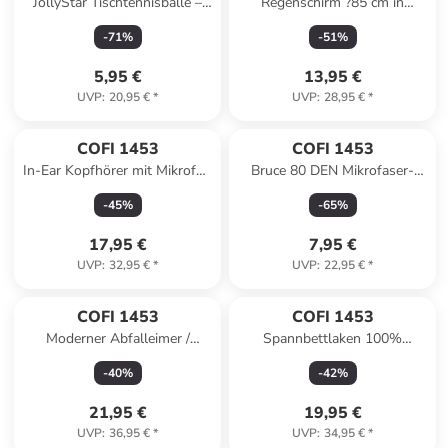
JollyStar Tischtennisbälle –
Regenschirm ?85 cm in
6er Set für Training & Spiel in
Transparent in Transparent
-
71
%
-
51
%
Weiß
5,95 €
13,95 €
UVP
:
20,95 €
*
UVP
:
28,95 €
*
COFI 1453
COFI 1453
In-Ear Kopfhörer mit Mikrofon
Bruce 80 DEN Mikrofaser-
Typ C mit einem 1,2m langen
Meggings Strumpfhose für
-
45
%
-
65
%
Kabel in Weiß
Herren in Navy
17,95 €
7,95 €
UVP
:
32,95 €
*
UVP
:
22,95 €
*
COFI 1453
COFI 1453
Moderner Abfalleimer /
Spannbettlaken 100%
Mülleimer mit praktischem
Baumwolle 180-200x200 cm
-
40
%
-
42
%
Push-Deckel in Grau
in Grün
21,95 €
19,95 €
UVP
:
36,95 €
*
UVP
:
34,95 €
*