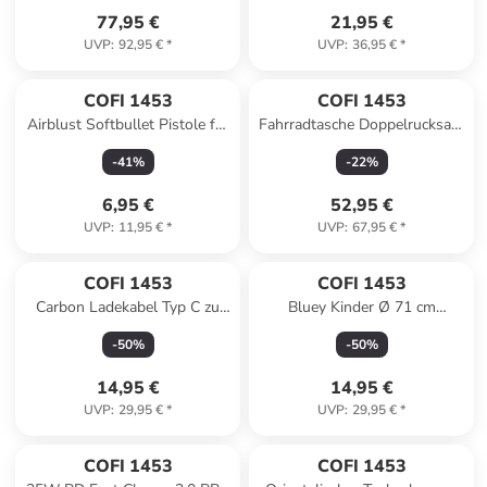
77,95 €
21,95 €
UVP
:
92,95 €
*
UVP
:
36,95 €
*
COFI 1453
COFI 1453
Airblust Softbullet Pistole für
Fahrradtasche Doppelrucksack
Kinder 7 cm lang inkl. 3
2in1 30l schwarz in Schwarz
-
41
%
-
22
%
Softdarts in Rot
6,95 €
52,95 €
UVP
:
11,95 €
*
UVP
:
67,95 €
*
COFI 1453
COFI 1453
Carbon Ladekabel Typ C zu
Bluey Kinder Ø 71 cm
iPhone-Anschluss Power
Regenschirm manueller
-
50
%
-
50
%
Delivery in Schwarz
Bubble-Schirm & in Blau
14,95 €
14,95 €
UVP
:
29,95 €
*
UVP
:
29,95 €
*
COFI 1453
COFI 1453