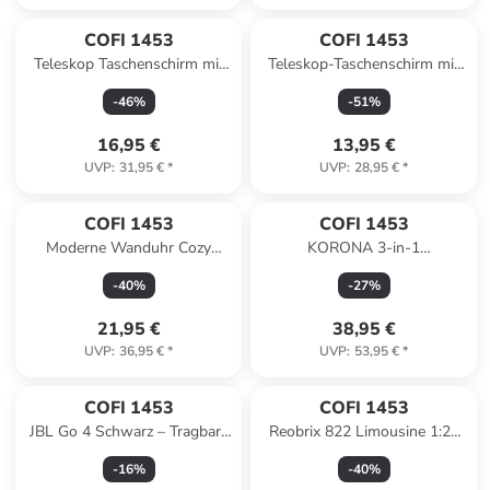
COFI 1453
COFI 1453
Teleskop Taschenschirm mit
Teleskop-Taschenschirm mit
Schutzhülle mit Muster
Schutzhülle flexibel und
-
46
%
-
51
%
Fiberglas-Gestell in Grau
widerstandsfähig in Rot
16,95 €
13,95 €
UVP
:
31,95 €
*
UVP
:
28,95 €
*
COFI 1453
COFI 1453
Moderne Wanduhr Cozy
KORONA 3-in-1
ø31cm in Schwarz
Sandwichmaker mit
-
40
%
-
27
%
Wechselplatten für
Sandwiches Waffeln in Weiß
21,95 €
38,95 €
UVP
:
36,95 €
*
UVP
:
53,95 €
*
COFI 1453
COFI 1453
JBL Go 4 Schwarz – Tragbare
Reobrix 822 Limousine 1:24
Bluetooth-Lautsprecher-Box
Klemmbaustein Auto 330
-
16
%
-
40
%
in Schwarz
Teile ab 14 in Blau