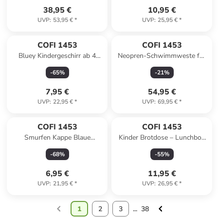
38,95 €
10,95 €
UVP
:
53,95 €
*
UVP
:
25,95 €
*
COFI 1453
COFI 1453
Bluey Kindergeschirr ab 4
Neopren-Schwimmweste für
Jahren Schale für Kinder
Kinder - Schwimmhilfe mit
-
65
%
-
21
%
mikrowellengeeignet in Blau
Auftriebshilfen in Blau
7,95 €
54,95 €
UVP
:
22,95 €
*
UVP
:
69,95 €
*
COFI 1453
COFI 1453
Smurfen Kappe Blaue
Kinder Brotdose – Lunchbox
Baseball Cap für Freizeit
mit 3 Fächern & tollem Design
-
68
%
-
55
%
Sommer und Alltag in
in Rosa
Mehrfarbig
6,95 €
11,95 €
UVP
:
21,95 €
*
UVP
:
26,95 €
*
1
2
3
...
38