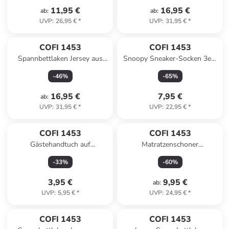
Betttuch in Grau
11,95 €
16,95 €
ab
:
ab
:
UVP
:
26,95 €
*
UVP
:
31,95 €
*
COFI 1453
COFI 1453
Spannbettlaken Jersey aus
Snoopy Sneaker-Socken 3er-
100% Baumwolle in Anthrazit
Pack für Damen – Bequem &
-
46
%
-
65
%
Stylisch in mehrfarbig
16,95 €
7,95 €
ab
:
UVP
:
31,95 €
*
UVP
:
22,95 €
*
COFI 1453
COFI 1453
Gästehandtuch auf
Matratzenschoner
Kleiderbügeln, 2er-Set in Grau
Wasserdicht und
-
33
%
-
60
%
Atmungsaktiv mit 4
Eckgummi in Weiß
3,95 €
9,95 €
ab
:
UVP
:
5,95 €
*
UVP
:
24,95 €
*
COFI 1453
COFI 1453