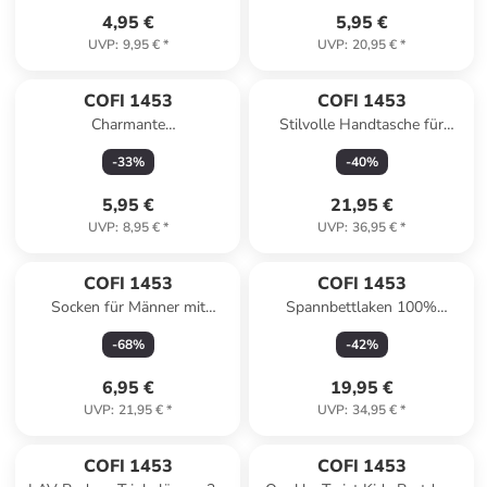
4,95 €
5,95 €
UVP
:
9,95 €
*
UVP
:
20,95 €
*
COFI 1453
COFI 1453
Charmante
Stilvolle Handtasche für
Kinderstrumpfhose mit
Smartphones -Hanydtasche
-
33
%
-
40
%
Tupfenmuster 20 DEN in
mit Reißverschluss in Braun
Weiß
5,95 €
21,95 €
UVP
:
8,95 €
*
UVP
:
36,95 €
*
COFI 1453
COFI 1453
Socken für Männer mit
Spannbettlaken 100%
Bienenmuster aus
Baumwolle 180-200x200 cm
-
68
%
-
42
%
Baumwollmischung in Gelb
in Weiß
6,95 €
19,95 €
UVP
:
21,95 €
*
UVP
:
34,95 €
*
COFI 1453
COFI 1453