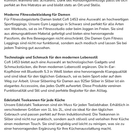
Komfort während des Schlafens. Dank des Rundumgummizugs passt sie sich 
perfekt an Ihre Matratze an und bleibt stets an Ort und Stelle.
Moderne Fitnessbekleidung für Damen
Für Fitnessbegeisterte Damen bietet Cofi 1453 eine Auswahl an hochwertigen 
Sportleggings. Unsere Gym Leggings in Schwarz sind perfekt für alle Arten 
von Workouts, sei es im Fitnessstudio oder beim Joggen im Freien. Sie sind 
aus atmungsaktivem Material gefertigt und bieten eine hervorragende 
Passform, die Ihre Bewegungen nicht einschränkt. Die Damen Gym Fitness 
Leggings sind nicht nur funktional, sondern auch modisch und lassen Sie bei 
jedem Training gut aussehen. 
Technologie und Schmuck für den modernen Lebensstil
Cofi 1453 bietet auch eine Auswahl an technologischen Gadgets und 
Schmuckstücken, die Ihren modernen Lebensstil ergänzen. Die In-Ear-
Kopfhörer mit Bluetooth 5.3 in Weiß bieten eine hervorragende Klangqualität 
und sind ideal für den täglichen Gebrauch, sei es beim Sport oder auf dem 
Weg zur Arbeit. Unser Silberring für Damen aus 925er Silber in Silber ist ein 
elegantes Accessoire, das jedes Outfit aufwertet. Diese Produkte vereinen 
Funktionalität und Stil und sind perfekte Begleiter für den Alltag.
Edelstahl Teekannen für jede Küche
Unsere Edelstahl Teekannen sind ein Muss für jeden Teeliebhaber. Erhältlich in 
verschiedenen Größen von 1L bis 2L, sind sie ideal für den täglichen 
Gebrauch und passen perfekt auf Ihren Induktionsherd. Die Teekannen in 
Silber sind nicht nur praktisch, sondern auch stilvoll und verleihen Ihrer Küche 
einen modernen Touch. Sie sind langlebig und leicht zu reinigen, was sie zu 
einer hervorragenden Ergänzung für Ihre Küchenausstattung macht.