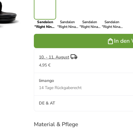
Sandalen
Sandalen
Sandalen
Sandalen
"Right Nina"
"Right Nina"
"Right Nina"
"Right Nina"
in Schwarz
in Schwarz
in Creme
in Türkis
In den
10. - 11. August
4,95 €
limango
14 Tage Rückgaberecht
DE & AT
Material & Pflege