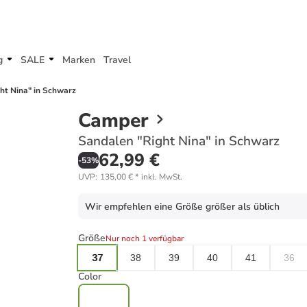
g
SALE
Marken
Travel
ht Nina" in Schwarz
Camper
Sandalen "Right Nina" in Schwarz
62,99 €
-
53
%
UVP
:
135,00 €
*
inkl. MwSt.
Wir empfehlen eine Größe größer als üblich
Größe
Nur noch 1 verfügbar
37
38
39
40
41
36
Color