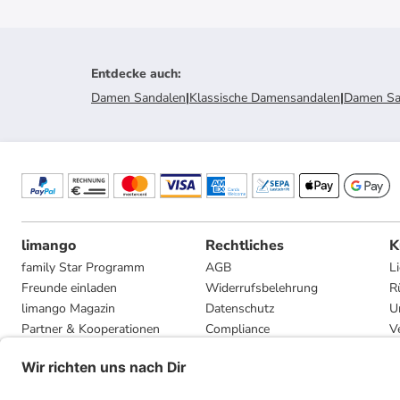
Entdecke auch
:
Damen Sandalen
|
Klassische Damensandalen
|
Damen Sa
limango
Rechtliches
K
family Star Programm
AGB
L
Freunde einladen
Widerrufsbelehrung
R
limango Magazin
Datenschutz
U
Partner & Kooperationen
Compliance
V
Jobs
Impressum
G
Presse
Privatsphäre-Einstellungen
Mediadaten
Geschenkgutscheinbedingungen