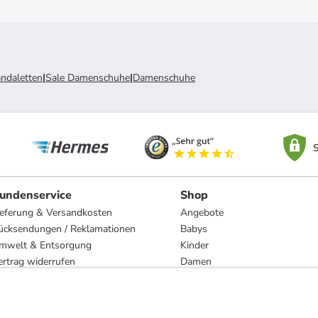
ndaletten
|
Sale Damenschuhe
|
Damenschuhe
S
undenservice
Shop
ieferung & Versandkosten
Angebote
ücksendungen / Reklamationen
Babys
mwelt & Entsorgung
Kinder
ertrag widerrufen
Damen
esetzliche Gewährleistung und Reparatur
Herren
Wohnen
Trachten