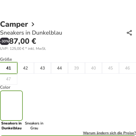
Camper
Sneakers in Dunkelblau
87,00 €
-
30
%
UVP
:
125,00 €
*
inkl. MwSt.
Größe
41
42
43
44
39
40
45
46
47
Color
Sneakers in
Sneakers in
Dunkelblau
Grau
Warum ändern sich die Preise?