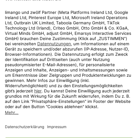
Rechtliches
Kundenservice
Shop
Aktionen
Travel
limango.nl
limango.pl