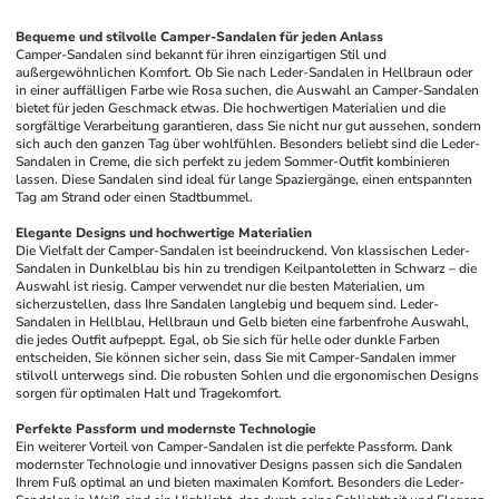
Bequeme und stilvolle Camper-Sandalen für jeden Anlass
Camper-Sandalen sind bekannt für ihren einzigartigen Stil und 
außergewöhnlichen Komfort. Ob Sie nach Leder-Sandalen in Hellbraun oder 
in einer auffälligen Farbe wie Rosa suchen, die Auswahl an Camper-Sandalen 
bietet für jeden Geschmack etwas. Die hochwertigen Materialien und die 
sorgfältige Verarbeitung garantieren, dass Sie nicht nur gut aussehen, sondern 
sich auch den ganzen Tag über wohlfühlen. Besonders beliebt sind die Leder-
Sandalen in Creme, die sich perfekt zu jedem Sommer-Outfit kombinieren 
lassen. Diese Sandalen sind ideal für lange Spaziergänge, einen entspannten 
Tag am Strand oder einen Stadtbummel.
Elegante Designs und hochwertige Materialien
Die Vielfalt der Camper-Sandalen ist beeindruckend. Von klassischen Leder-
Sandalen in Dunkelblau bis hin zu trendigen Keilpantoletten in Schwarz – die 
Auswahl ist riesig. Camper verwendet nur die besten Materialien, um 
sicherzustellen, dass Ihre Sandalen langlebig und bequem sind. Leder-
Sandalen in Hellblau, Hellbraun und Gelb bieten eine farbenfrohe Auswahl, 
die jedes Outfit aufpeppt. Egal, ob Sie sich für helle oder dunkle Farben 
entscheiden, Sie können sicher sein, dass Sie mit Camper-Sandalen immer 
stilvoll unterwegs sind. Die robusten Sohlen und die ergonomischen Designs 
sorgen für optimalen Halt und Tragekomfort.
Perfekte Passform und modernste Technologie
Ein weiterer Vorteil von Camper-Sandalen ist die perfekte Passform. Dank 
modernster Technologie und innovativer Designs passen sich die Sandalen 
Ihrem Fuß optimal an und bieten maximalen Komfort. Besonders die Leder-