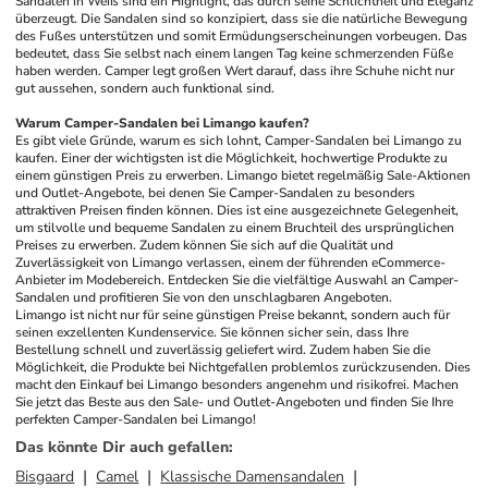
Sandalen in Weiß sind ein Highlight, das durch seine Schlichtheit und Eleganz 
überzeugt. Die Sandalen sind so konzipiert, dass sie die natürliche Bewegung 
des Fußes unterstützen und somit Ermüdungserscheinungen vorbeugen. Das 
bedeutet, dass Sie selbst nach einem langen Tag keine schmerzenden Füße 
haben werden. Camper legt großen Wert darauf, dass ihre Schuhe nicht nur 
gut aussehen, sondern auch funktional sind.
Warum Camper-Sandalen bei Limango kaufen?
Es gibt viele Gründe, warum es sich lohnt, Camper-Sandalen bei Limango zu 
kaufen. Einer der wichtigsten ist die Möglichkeit, hochwertige Produkte zu 
einem günstigen Preis zu erwerben. Limango bietet regelmäßig Sale-Aktionen 
und Outlet-Angebote, bei denen Sie Camper-Sandalen zu besonders 
attraktiven Preisen finden können. Dies ist eine ausgezeichnete Gelegenheit, 
um stilvolle und bequeme Sandalen zu einem Bruchteil des ursprünglichen 
Preises zu erwerben. Zudem können Sie sich auf die Qualität und 
Zuverlässigkeit von Limango verlassen, einem der führenden eCommerce-
Anbieter im Modebereich. Entdecken Sie die vielfältige Auswahl an Camper-
Sandalen und profitieren Sie von den unschlagbaren Angeboten.
Limango ist nicht nur für seine günstigen Preise bekannt, sondern auch für 
seinen exzellenten Kundenservice. Sie können sicher sein, dass Ihre 
Bestellung schnell und zuverlässig geliefert wird. Zudem haben Sie die 
Möglichkeit, die Produkte bei Nichtgefallen problemlos zurückzusenden. Dies 
macht den Einkauf bei Limango besonders angenehm und risikofrei. Machen 
Sie jetzt das Beste aus den Sale- und Outlet-Angeboten und finden Sie Ihre 
perfekten Camper-Sandalen bei Limango!
Das könnte Dir auch gefallen
:
Bisgaard
Camel
Klassische Damensandalen