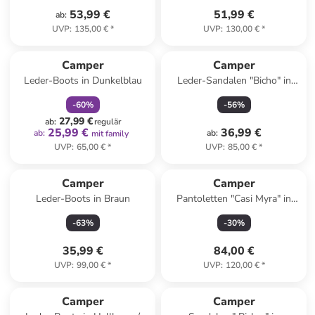
53,99 €
51,99 €
ab
:
UVP
:
135,00 €
*
UVP
:
130,00 €
*
family
rabatt
Camper
Camper
Leder-Boots in Dunkelblau
Leder-Sandalen "Bicho" in
Creme
-
60
%
-
56
%
27,99 €
ab
:
regulär
25,99 €
36,99 €
ab
:
ab
:
mit family
UVP
:
65,00 €
*
UVP
:
85,00 €
*
Camper
Camper
Leder-Boots in Braun
Pantoletten "Casi Myra" in
Schwarz
-
63
%
-
30
%
35,99 €
84,00 €
UVP
:
99,00 €
*
UVP
:
120,00 €
*
Camper
Camper