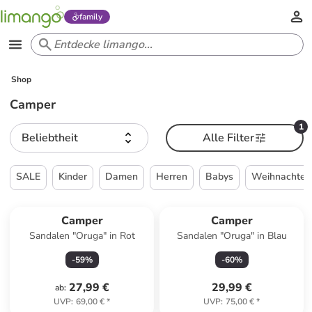
family
Shop
Camper
1
Beliebtheit
Alle Filter
SALE
Kinder
Damen
Herren
Babys
Weihnachten
Camper
Camper
Sandalen "Oruga" in Rot
Sandalen "Oruga" in Blau
-
59
%
-
60
%
27,99 €
29,99 €
ab
:
UVP
:
69,00 €
*
UVP
:
75,00 €
*