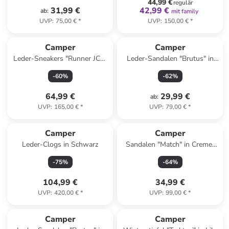
44,99 €
regulär
31,99 €
42,99 €
ab
:
mit family
UVP
:
75,00 €
*
UVP
:
150,00 €
*
Camper
Camper
Leder-Sneakers "Runner JCT"
Leder-Sandalen "Brutus" in
in Braun
Hellblau
-
60
%
-
62
%
64,99 €
29,99 €
ab
:
UVP
:
165,00 €
*
UVP
:
79,00 €
*
Camper
Camper
Leder-Clogs in Schwarz
Sandalen "Match" in Creme/
Gelb
-
75
%
-
64
%
104,99 €
34,99 €
UVP
:
420,00 €
*
UVP
:
99,00 €
*
Camper
Camper