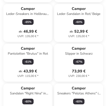
Camper
Camper
Leder-Sneakers in Hellbraun/
Leder-Sandalen in Rot/ Beige
Beige
-
65
%
-
60
%
46,99 €
52,99 €
ab
:
ab
:
UVP
:
135,00 €
*
UVP
:
135,00 €
*
Camper
Camper
Pantoletten "Brutus" in Rot
Slipper in Schwarz
-
61
%
-
67
%
43,99 €
73,99 €
ab
:
UVP
:
115,00 €
*
UVP
:
230,00 €
*
Camper
Camper
Sandalen "Right Nina" in
Sneakers "Pelotas Athens" in
Creme
Rosa
-
60
%
-
60
%