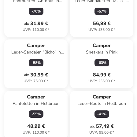
Pantoletten "Antonik" in
Leder-Sandaletten "Misia" in
Dunkelblau
Dunkelblau
-
70
%
-
57
%
31,99 €
56,99 €
ab
:
UVP
:
110,00 €
*
UVP
:
135,00 €
*
Camper
Camper
Leder-Sandalen "Bicho" in
Sneakers in Pink
Rosa
-
58
%
-
63
%
30,99 €
84,99 €
ab
:
UVP
:
75,00 €
*
UVP
:
235,00 €
*
Camper
Camper
Pantoletten in Hellbraun
Leder-Boots in Hellbraun
-
55
%
-
41
%
48,99 €
57,49 €
ab
:
UVP
:
110,00 €
*
UVP
:
99,00 €
*