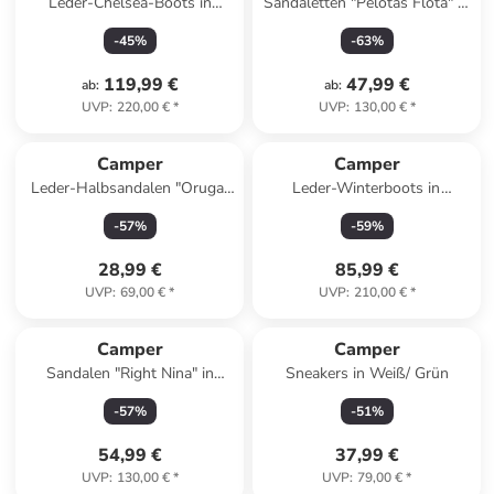
Leder-Chelsea-Boots in
Sandaletten "Pelotas Flota" in
Schwarz/ Hellbraun
Türkis
-
45
%
-
63
%
119,99 €
47,99 €
ab
:
ab
:
UVP
:
220,00 €
*
UVP
:
130,00 €
*
Camper
Camper
Leder-Halbsandalen "Oruga"
Leder-Winterboots in
in Beige
Hellbraun
-
57
%
-
59
%
28,99 €
85,99 €
UVP
:
69,00 €
*
UVP
:
210,00 €
*
Camper
Camper
Sandalen "Right Nina" in
Sneakers in Weiß/ Grün
Türkis
-
57
%
-
51
%
54,99 €
37,99 €
UVP
:
130,00 €
*
UVP
:
79,00 €
*