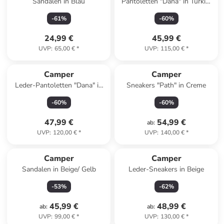
Sandalen in Blau
Pantoletten "Dana" in Türkis/
Schwarz
-
61
%
-
60
%
24,99 €
45,99 €
UVP
:
65,00 €
*
UVP
:
115,00 €
*
Camper
Camper
Leder-Pantoletten "Dana" in
Sneakers "Path" in Creme
Türkis
-
60
%
-
60
%
47,99 €
54,99 €
ab
:
UVP
:
120,00 €
*
UVP
:
140,00 €
*
Camper
Camper
Sandalen in Beige/ Gelb
Leder-Sneakers in Beige
-
53
%
-
62
%
45,99 €
48,99 €
ab
:
ab
:
UVP
:
99,00 €
*
UVP
:
130,00 €
*