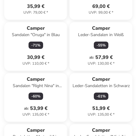
35,99 €
69,00 €
UVP
:
79,00 €
*
UVP
:
99,00 €
*
Camper
Camper
Sandalen "Oruga" in Blau
Leder-Sandalen in Weiß
-
71
%
-
55
%
30,99 €
57,99 €
ab
:
UVP
:
110,00 €
*
UVP
:
130,00 €
*
Camper
Camper
Sandalen "Right Nina" in
Leder-Sandaletten in Schwarz
Schwarz
-
60
%
-
61
%
53,99 €
51,99 €
ab
:
UVP
:
135,00 €
*
UVP
:
135,00 €
*
Camper
Camper