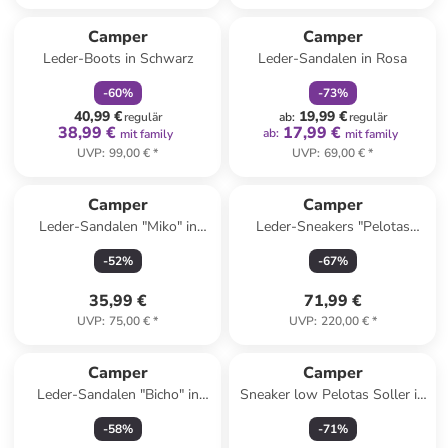
family
rabatt
family
rabatt
Camper
Camper
Leder-Boots in Schwarz
Leder-Sandalen in Rosa
-
60
%
-
73
%
40,99 €
19,99 €
regulär
ab
:
regulär
38,99 €
17,99 €
ab
:
mit family
mit family
UVP
:
99,00 €
*
UVP
:
69,00 €
*
Reserviert
Camper
Camper
Leder-Sandalen "Miko" in
Leder-Sneakers "Pelotas
Creme
Ariel" in Creme
-
52
%
-
67
%
35,99 €
71,99 €
UVP
:
75,00 €
*
UVP
:
220,00 €
*
Camper
Camper
Leder-Sandalen "Bicho" in
Sneaker low Pelotas Soller in
Dunkelblau
gelb
-
58
%
-
71
%