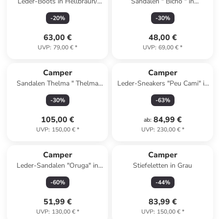
Leder-Boots in Hellbraun/
Sandalen " Bicho " in
Creme
Pastelrosa
-
20
%
-
30
%
63,00 €
48,00 €
UVP
:
79,00 €
*
UVP
:
69,00 €
*
Camper
Camper
Sandalen Thelma " Thelma
Leder-Sneakers "Peu Cami" in
Sandal " in Pastelrosa
Weiß
-
30
%
-
63
%
105,00 €
84,99 €
ab
:
UVP
:
150,00 €
*
UVP
:
230,00 €
*
Camper
Camper
Leder-Sandalen "Oruga" in
Stiefeletten in Grau
Schwarz
-
60
%
-
44
%
51,99 €
83,99 €
UVP
:
130,00 €
*
UVP
:
150,00 €
*