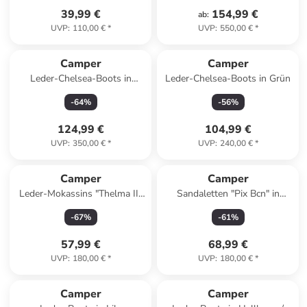
39,99 €
154,99 €
ab
:
UVP
:
110,00 €
*
UVP
:
550,00 €
*
Camper
Camper
Leder-Chelsea-Boots in
Leder-Chelsea-Boots in Grün
Hellbraun
-
64
%
-
56
%
124,99 €
104,99 €
UVP
:
350,00 €
*
UVP
:
240,00 €
*
Camper
Camper
Leder-Mokassins "Thelma II"
Sandaletten "Pix Bcn" in
in Schwarz
Schwarz
-
67
%
-
61
%
57,99 €
68,99 €
UVP
:
180,00 €
*
UVP
:
180,00 €
*
Camper
Camper