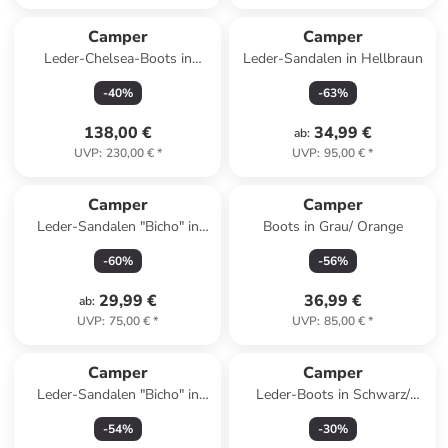
Camper
Camper
Leder-Chelsea-Boots in
Leder-Sandalen in Hellbraun
Creme/ Türkis
-
40
%
-
63
%
138,00 €
34,99 €
ab
:
UVP
:
230,00 €
*
UVP
:
95,00 €
*
Camper
Camper
Leder-Sandalen "Bicho" in
Boots in Grau/ Orange
Silber
-
60
%
-
56
%
29,99 €
36,99 €
ab
:
UVP
:
75,00 €
*
UVP
:
85,00 €
*
Camper
Camper
Leder-Sandalen "Bicho" in
Leder-Boots in Schwarz/
Rosa
Orange
-
54
%
-
30
%