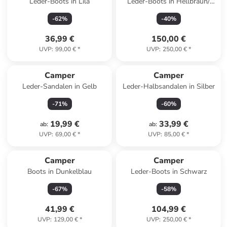
Leder-Boots in Lila
Leder-Boots in Hellbraun/
Creme
-
62
%
-
40
%
36,99 €
150,00 €
UVP
:
99,00 €
*
UVP
:
250,00 €
*
Camper
Camper
Leder-Sandalen in Gelb
Leder-Halbsandalen in Silber
-
71
%
-
60
%
19,99 €
33,99 €
ab
:
ab
:
UVP
:
69,00 €
*
UVP
:
85,00 €
*
Camper
Camper
Boots in Dunkelblau
Leder-Boots in Schwarz
-
67
%
-
58
%
41,99 €
104,99 €
UVP
:
129,00 €
*
UVP
:
250,00 €
*