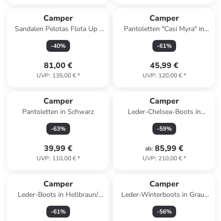
Camper
Camper
Sandalen Pelotas Flota Up "
Pantoletten "Casi Myra" in
Pelotas Flota Up " in
Grün/ Hellblau
-
40
%
-
61
%
Mittelgrün
81,00 €
45,99 €
UVP
:
135,00 €
*
UVP
:
120,00 €
*
Camper
Camper
Pantoletten in Schwarz
Leder-Chelsea-Boots in
Schwarz
-
63
%
-
59
%
39,99 €
85,99 €
ab
:
UVP
:
110,00 €
*
UVP
:
210,00 €
*
Reserviert
Camper
Camper
Leder-Boots in Hellbraun/
Leder-Winterboots in Grau/
Braun
Schwarz
-
61
%
-
56
%