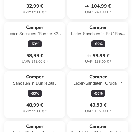
32,99 €
104,99 €
ab
:
UVP
:
85,00 €
*
UVP
:
240,00 €
*
Camper
Camper
Leder-Sneakers "Runner K21"
Leder-Sandalen in Rot/ Rosa/
in Schwarz
Schwarz
-
59
%
-
60
%
58,99 €
53,99 €
ab
:
UVP
:
145,00 €
*
UVP
:
135,00 €
*
Camper
Camper
Sandalen in Dunkelblau
Leder-Sandalen "Oruga" in
Schwarz
-
50
%
-
56
%
48,99 €
49,99 €
UVP
:
99,00 €
*
UVP
:
115,00 €
*
Camper
Camper