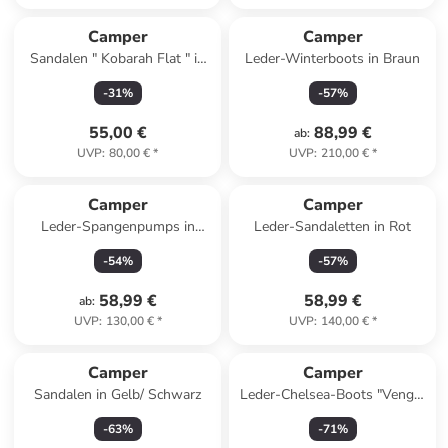
Camper
Camper
Sandalen " Kobarah Flat " in
Leder-Winterboots in Braun
Helles Orange
-
31
%
-
57
%
55,00 €
88,99 €
ab
:
UVP
:
80,00 €
*
UVP
:
210,00 €
*
Camper
Camper
Leder-Spangenpumps in
Leder-Sandaletten in Rot
Dunkelblau
-
54
%
-
57
%
58,99 €
58,99 €
ab
:
UVP
:
130,00 €
*
UVP
:
140,00 €
*
Camper
Camper
Sandalen in Gelb/ Schwarz
Leder-Chelsea-Boots "Venga"
in Schwarz
-
63
%
-
71
%