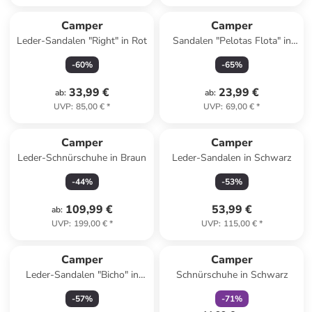
Camper
Camper
Leder-Sandalen "Right" in Rot
Sandalen "Pelotas Flota" in
Dunkelblau
-
60
%
-
65
%
33,99 €
23,99 €
ab
:
ab
:
UVP
:
85,00 €
*
UVP
:
69,00 €
*
Camper
Camper
Leder-Schnürschuhe in Braun
Leder-Sandalen in Schwarz
-
44
%
-
53
%
109,99 €
53,99 €
ab
:
UVP
:
199,00 €
*
UVP
:
115,00 €
*
family
rabatt
Camper
Camper
Leder-Sandalen "Bicho" in
Schnürschuhe in Schwarz
Türkis/ Grün
-
57
%
-
71
%