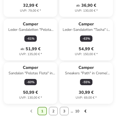
32,99 €
36,90 €
ab
:
UVP
:
79,00 €
*
UVP
:
130,00 €
*
Camper
Camper
Leder-Sandaletten "Pelotas
Leder-Sandaletten "Tasha" in
Flota" in Creme
Schwarz
-
61
%
-
63
%
51,99 €
54,99 €
ab
:
UVP
:
135,00 €
*
UVP
:
150,00 €
*
Camper
Camper
Sandalen "Pelotas Flota" in
Sneakers "Path" in Creme/
Schwarz
Khaki
-
60
%
-
55
%
50,99 €
30,99 €
UVP
:
130,00 €
*
UVP
:
69,00 €
*
1
2
3
...
10