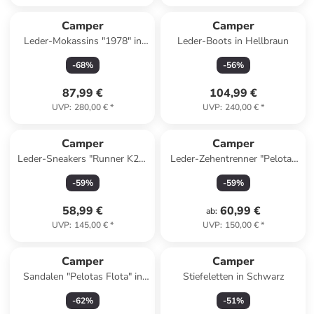
Camper
Camper
Leder-Mokassins "1978" in
Leder-Boots in Hellbraun
Creme
-
68
%
-
56
%
87,99 €
104,99 €
UVP
:
280,00 €
*
UVP
:
240,00 €
*
Camper
Camper
Leder-Sneakers "Runner K21"
Leder-Zehentrenner "Pelotas
in Hellbraun
Flota" in Schwarz
-
59
%
-
59
%
58,99 €
60,99 €
ab
:
UVP
:
145,00 €
*
UVP
:
150,00 €
*
Camper
Camper
Sandalen "Pelotas Flota" in
Stiefeletten in Schwarz
Rosa
-
62
%
-
51
%