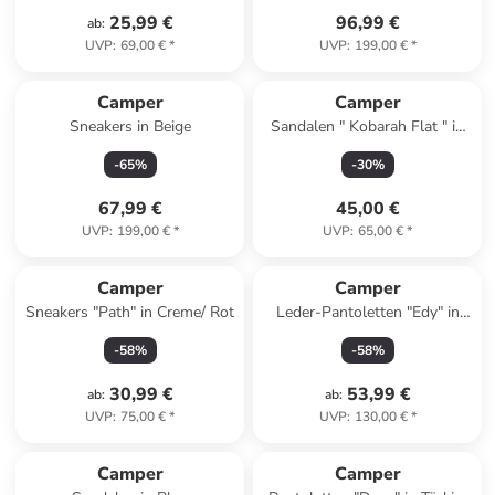
25,99 €
96,99 €
ab
:
UVP
:
69,00 €
*
UVP
:
199,00 €
*
Camper
Camper
Sneakers in Beige
Sandalen " Kobarah Flat " in
Schwarz
-
65
%
-
30
%
67,99 €
45,00 €
UVP
:
199,00 €
*
UVP
:
65,00 €
*
Camper
Camper
Sneakers "Path" in Creme/ Rot
Leder-Pantoletten "Edy" in
Hellbraun
-
58
%
-
58
%
30,99 €
53,99 €
ab
:
ab
:
UVP
:
75,00 €
*
UVP
:
130,00 €
*
Camper
Camper