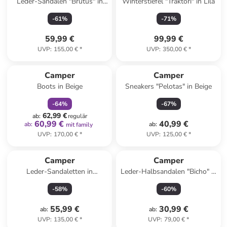
Leder-Sandalen "Brutus" in
Winterstiefel "Traktori" in Lila
Schwarz
-
61
%
-
71
%
59,99 €
99,99 €
UVP
:
155,00 €
*
UVP
:
350,00 €
*
family
rabatt
Camper
Camper
Boots in Beige
Sneakers "Pelotas" in Beige
-
64
%
-
67
%
62,99 €
ab
:
regulär
60,99 €
40,99 €
ab
:
ab
:
mit family
UVP
:
170,00 €
*
UVP
:
125,00 €
*
Camper
Camper
Leder-Sandaletten in
Leder-Halbsandalen "Bicho" in
Hellbraun
Rosa
-
58
%
-
60
%
55,99 €
30,99 €
ab
:
ab
:
UVP
:
135,00 €
*
UVP
:
79,00 €
*