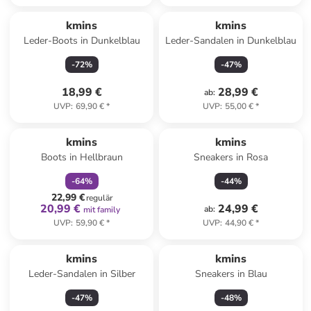
kmins
kmins
Leder-Boots in Dunkelblau
Leder-Sandalen in Dunkelblau
-
72
%
-
47
%
18,99 €
28,99 €
ab
:
UVP
:
69,90 €
*
UVP
:
55,00 €
*
family
rabatt
kmins
kmins
Boots in Hellbraun
Sneakers in Rosa
-
64
%
-
44
%
22,99 €
regulär
20,99 €
24,99 €
ab
:
mit family
UVP
:
59,90 €
*
UVP
:
44,90 €
*
kmins
kmins
Leder-Sandalen in Silber
Sneakers in Blau
-
47
%
-
48
%