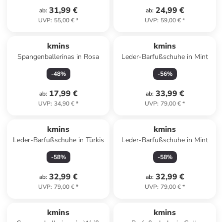
31,99 €
24,99 €
ab
:
ab
:
UVP
:
55,00 €
*
UVP
:
59,00 €
*
kmins
kmins
Spangenballerinas in Rosa
Leder-Barfußschuhe in Mint
-
48
%
-
56
%
17,99 €
33,99 €
ab
:
ab
:
UVP
:
34,90 €
*
UVP
:
79,00 €
*
kmins
kmins
Leder-Barfußschuhe in Türkis
Leder-Barfußschuhe in Mint
-
58
%
-
58
%
32,99 €
32,99 €
ab
:
ab
:
UVP
:
79,00 €
*
UVP
:
79,00 €
*
kmins
kmins