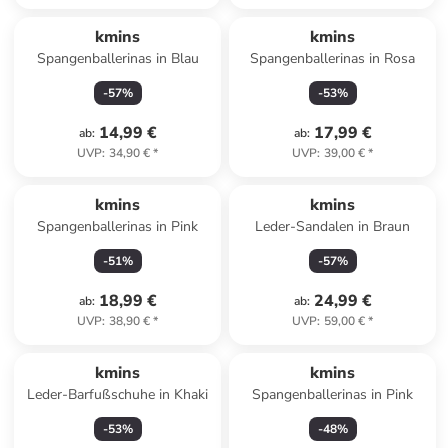
kmins
kmins
Spangenballerinas in Blau
Spangenballerinas in Rosa
-
57
%
-
53
%
14,99 €
17,99 €
ab
:
ab
:
UVP
:
34,90 €
*
UVP
:
39,00 €
*
kmins
kmins
Spangenballerinas in Pink
Leder-Sandalen in Braun
-
51
%
-
57
%
18,99 €
24,99 €
ab
:
ab
:
UVP
:
38,90 €
*
UVP
:
59,00 €
*
kmins
kmins
Leder-Barfußschuhe in Khaki
Spangenballerinas in Pink
-
53
%
-
48
%