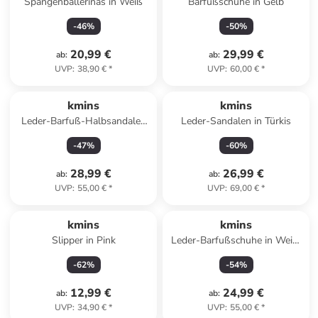
Spangenballerinas in Weiß
Barfußschuhe in Gelb
-
46
%
-
50
%
20,99 €
29,99 €
ab
:
ab
:
UVP
:
38,90 €
*
UVP
:
60,00 €
*
kmins
kmins
Leder-Barfuß-Halbsandalen
Leder-Sandalen in Türkis
in Grün
-
47
%
-
60
%
28,99 €
26,99 €
ab
:
ab
:
UVP
:
55,00 €
*
UVP
:
69,00 €
*
kmins
kmins
Slipper in Pink
Leder-Barfußschuhe in Weiß/
Bunt
-
62
%
-
54
%
12,99 €
24,99 €
ab
:
ab
:
UVP
:
34,90 €
*
UVP
:
55,00 €
*