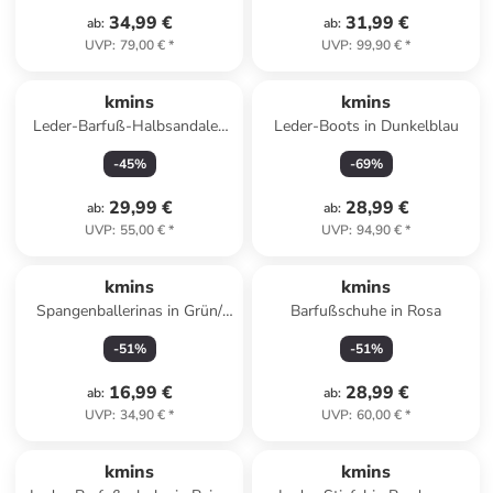
34,99 €
31,99 €
ab
:
ab
:
UVP
:
79,00 €
*
UVP
:
99,90 €
*
kmins
kmins
Leder-Barfuß-Halbsandalen
Leder-Boots in Dunkelblau
in Gelb
-
45
%
-
69
%
29,99 €
28,99 €
ab
:
ab
:
UVP
:
55,00 €
*
UVP
:
94,90 €
*
kmins
kmins
Spangenballerinas in Grün/
Barfußschuhe in Rosa
Weiß/ Pink
-
51
%
-
51
%
16,99 €
28,99 €
ab
:
ab
:
UVP
:
34,90 €
*
UVP
:
60,00 €
*
kmins
kmins