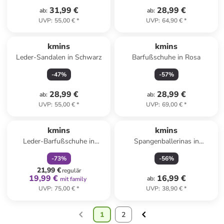
31,99 €
28,99 €
ab
:
ab
:
UVP
:
55,00 €
*
UVP
:
64,90 €
*
kmins
kmins
Leder-Sandalen in Schwarz
Barfußschuhe in Rosa
-
47
%
-
57
%
28,99 €
28,99 €
ab
:
ab
:
UVP
:
55,00 €
*
UVP
:
69,00 €
*
family
rabatt
kmins
kmins
Leder-Barfußschuhe in
Spangenballerinas in
Hellbraun
Dunkelblau
-
73
%
-
56
%
21,99 €
regulär
19,99 €
16,99 €
ab
:
mit family
UVP
:
75,00 €
*
UVP
:
38,90 €
*
1
2