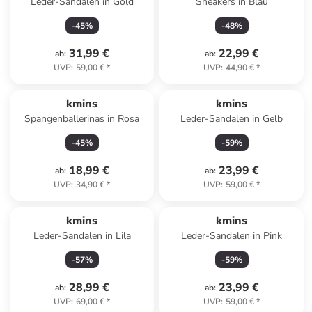
Leder-Sandalen in Gold
Sneakers in Blau
-
45
%
-
48
%
31,99 €
22,99 €
ab
:
ab
:
UVP
:
59,00 €
*
UVP
:
44,90 €
*
kmins
kmins
Spangenballerinas in Rosa
Leder-Sandalen in Gelb
-
45
%
-
59
%
18,99 €
23,99 €
ab
:
ab
:
UVP
:
34,90 €
*
UVP
:
59,00 €
*
kmins
kmins
Leder-Sandalen in Lila
Leder-Sandalen in Pink
-
57
%
-
59
%
28,99 €
23,99 €
ab
:
ab
:
UVP
:
69,00 €
*
UVP
:
59,00 €
*