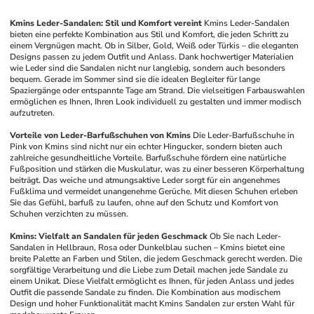
Kmins Leder-Sandalen: Stil und Komfort vereint
Kmins Leder-Sandalen 
bieten eine perfekte Kombination aus Stil und Komfort, die jeden Schritt zu 
einem Vergnügen macht. Ob in Silber, Gold, Weiß oder Türkis – die eleganten 
Designs passen zu jedem Outfit und Anlass. Dank hochwertiger Materialien 
wie Leder sind die Sandalen nicht nur langlebig, sondern auch besonders 
bequem. Gerade im Sommer sind sie die idealen Begleiter für lange 
Spaziergänge oder entspannte Tage am Strand. Die vielseitigen Farbauswahlen 
ermöglichen es Ihnen, Ihren Look individuell zu gestalten und immer modisch 
aufzutreten.
Vorteile von Leder-Barfußschuhen von Kmins
Die Leder-Barfußschuhe in 
Pink von Kmins sind nicht nur ein echter Hingucker, sondern bieten auch 
zahlreiche gesundheitliche Vorteile. Barfußschuhe fördern eine natürliche 
Fußposition und stärken die Muskulatur, was zu einer besseren Körperhaltung 
beiträgt. Das weiche und atmungsaktive Leder sorgt für ein angenehmes 
Fußklima und vermeidet unangenehme Gerüche. Mit diesen Schuhen erleben 
Sie das Gefühl, barfuß zu laufen, ohne auf den Schutz und Komfort von 
Schuhen verzichten zu müssen.
Kmins: Vielfalt an Sandalen für jeden Geschmack
Ob Sie nach Leder-
Sandalen in Hellbraun, Rosa oder Dunkelblau suchen – Kmins bietet eine 
breite Palette an Farben und Stilen, die jedem Geschmack gerecht werden. Die 
sorgfältige Verarbeitung und die Liebe zum Detail machen jede Sandale zu 
einem Unikat. Diese Vielfalt ermöglicht es Ihnen, für jeden Anlass und jedes 
Outfit die passende Sandale zu finden. Die Kombination aus modischem 
Design und hoher Funktionalität macht Kmins Sandalen zur ersten Wahl für 