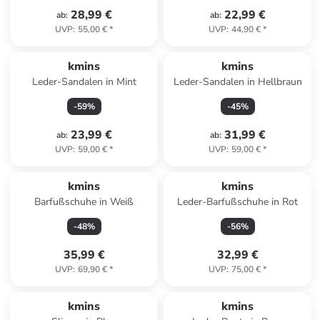
28,99 €
22,99 €
ab
:
ab
:
UVP
:
55,00 €
*
UVP
:
44,90 €
*
kmins
kmins
Leder-Sandalen in Mint
Leder-Sandalen in Hellbraun
-
59
%
-
45
%
23,99 €
31,99 €
ab
:
ab
:
UVP
:
59,00 €
*
UVP
:
59,00 €
*
kmins
kmins
Barfußschuhe in Weiß
Leder-Barfußschuhe in Rot
-
48
%
-
56
%
35,99 €
32,99 €
UVP
:
69,90 €
*
UVP
:
75,00 €
*
family
rabatt
kmins
kmins