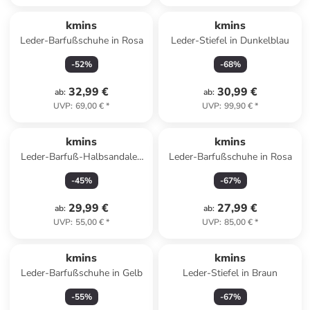
kmins
kmins
Leder-Barfußschuhe in Rosa
Leder-Stiefel in Dunkelblau
-
52
%
-
68
%
32,99 €
30,99 €
ab
:
ab
:
UVP
:
69,00 €
*
UVP
:
99,90 €
*
kmins
kmins
Leder-Barfuß-Halbsandalen
Leder-Barfußschuhe in Rosa
in Rosa
-
45
%
-
67
%
29,99 €
27,99 €
ab
:
ab
:
UVP
:
55,00 €
*
UVP
:
85,00 €
*
kmins
kmins
Leder-Barfußschuhe in Gelb
Leder-Stiefel in Braun
-
55
%
-
67
%