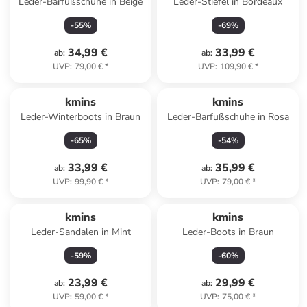
Leder-Barfußschuhe in Beige
Leder-Stiefel in Bordeaux
-
55
%
-
69
%
34,99 €
33,99 €
ab
:
ab
:
UVP
:
79,00 €
*
UVP
:
109,90 €
*
kmins
kmins
Leder-Winterboots in Braun
Leder-Barfußschuhe in Rosa
-
65
%
-
54
%
33,99 €
35,99 €
ab
:
ab
:
UVP
:
99,90 €
*
UVP
:
79,00 €
*
kmins
kmins
Leder-Sandalen in Mint
Leder-Boots in Braun
-
59
%
-
60
%
23,99 €
29,99 €
ab
:
ab
:
UVP
:
59,00 €
*
UVP
:
75,00 €
*