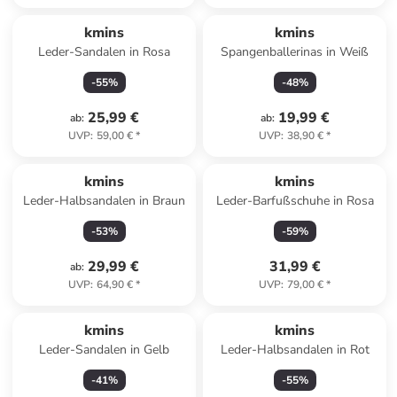
kmins
kmins
Leder-Sandalen in Rosa
Spangenballerinas in Weiß
-
55
%
-
48
%
25,99 €
19,99 €
ab
:
ab
:
UVP
:
59,00 €
*
UVP
:
38,90 €
*
kmins
kmins
Leder-Halbsandalen in Braun
Leder-Barfußschuhe in Rosa
-
53
%
-
59
%
29,99 €
31,99 €
ab
:
UVP
:
64,90 €
*
UVP
:
79,00 €
*
kmins
kmins
Leder-Sandalen in Gelb
Leder-Halbsandalen in Rot
-
41
%
-
55
%