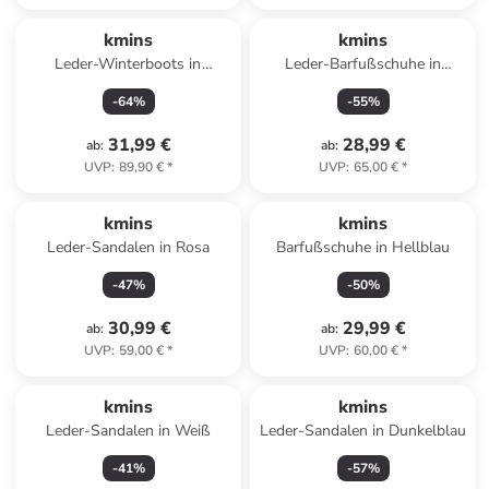
kmins
kmins
Leder-Winterboots in
Leder-Barfußschuhe in
Dunkelbraun
Hellblau/ Weiß
-
64
%
-
55
%
31,99 €
28,99 €
ab
:
ab
:
UVP
:
89,90 €
*
UVP
:
65,00 €
*
kmins
kmins
Leder-Sandalen in Rosa
Barfußschuhe in Hellblau
-
47
%
-
50
%
30,99 €
29,99 €
ab
:
ab
:
UVP
:
59,00 €
*
UVP
:
60,00 €
*
kmins
kmins
Leder-Sandalen in Weiß
Leder-Sandalen in Dunkelblau
-
41
%
-
57
%