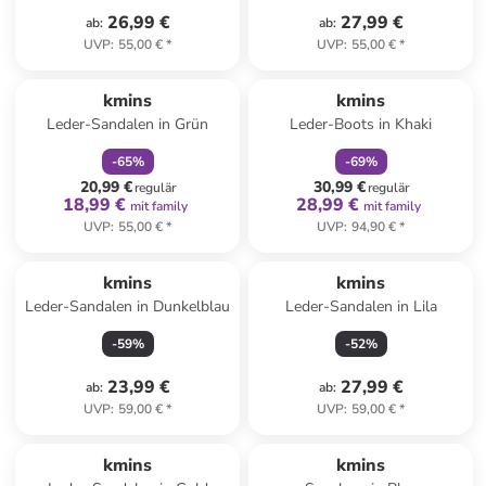
26,99 €
27,99 €
ab
:
ab
:
UVP
:
55,00 €
*
UVP
:
55,00 €
*
family
rabatt
family
rabatt
kmins
kmins
Leder-Sandalen in Grün
Leder-Boots in Khaki
-
65
%
-
69
%
20,99 €
30,99 €
regulär
regulär
18,99 €
28,99 €
mit family
mit family
UVP
:
55,00 €
*
UVP
:
94,90 €
*
kmins
kmins
Leder-Sandalen in Dunkelblau
Leder-Sandalen in Lila
-
59
%
-
52
%
23,99 €
27,99 €
ab
:
ab
:
UVP
:
59,00 €
*
UVP
:
59,00 €
*
kmins
kmins