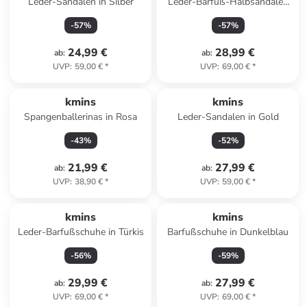
Leder-Sandalen in Silber
Leder-Barfuß-Halbsandalen
in Dunkelblau
-
57
%
-
57
%
24,99 €
28,99 €
ab
:
ab
:
UVP
:
59,00 €
*
UVP
:
69,00 €
*
kmins
kmins
Spangenballerinas in Rosa
Leder-Sandalen in Gold
-
43
%
-
52
%
21,99 €
27,99 €
ab
:
ab
:
UVP
:
38,90 €
*
UVP
:
59,00 €
*
kmins
kmins
Leder-Barfußschuhe in Türkis
Barfußschuhe in Dunkelblau
-
56
%
-
59
%
29,99 €
27,99 €
ab
:
ab
:
UVP
:
69,00 €
*
UVP
:
69,00 €
*