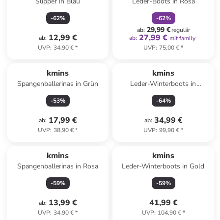
Slipper in Blau
Leder-Boots in Rosa
-
62
%
-
62
%
29,99 €
ab
:
regulär
12,99 €
27,99 €
ab
:
ab
:
mit family
UVP
:
34,90 €
*
UVP
:
75,00 €
*
kmins
kmins
Spangenballerinas in Grün
Leder-Winterboots in
Hellbraun
-
53
%
-
64
%
17,99 €
34,99 €
ab
:
ab
:
UVP
:
38,90 €
*
UVP
:
99,90 €
*
kmins
kmins
Spangenballerinas in Rosa
Leder-Winterboots in Gold
-
59
%
-
59
%
13,99 €
41,99 €
ab
:
UVP
:
34,90 €
*
UVP
:
104,90 €
*