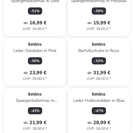
Spangenballerinas in Gelb
Spangenballerinas in Hellblau
-
51
%
-
59
%
16,99 €
15,99 €
ab
:
ab
:
UVP
:
34,90 €
*
UVP
:
39,00 €
*
kmins
kmins
Leder-Sandalen in Pink
Barfußschuhe in Rosa
-
59
%
-
53
%
23,99 €
31,99 €
ab
:
ab
:
UVP
:
59,00 €
*
UVP
:
69,00 €
*
kmins
kmins
Spangenballerinas in
Leder-Halbsandalen in Blau
Dunkelblau
-
43
%
-
47
%
21,99 €
28,99 €
ab
:
ab
:
UVP
:
38,90 €
*
UVP
:
55,00 €
*