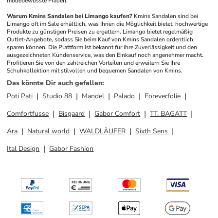
modebewusste Frauen.
Warum Kmins Sandalen bei Limango kaufen?
Kmins Sandalen sind bei 
Limango oft im Sale erhältlich, was Ihnen die Möglichkeit bietet, hochwertige 
Produkte zu günstigen Preisen zu ergattern. Limango bietet regelmäßig 
Outlet-Angebote, sodass Sie beim Kauf von Kmins Sandalen ordentlich 
sparen können. Die Plattform ist bekannt für ihre Zuverlässigkeit und den 
ausgezeichneten Kundenservice, was den Einkauf noch angenehmer macht. 
Profitieren Sie von den zahlreichen Vorteilen und erweitern Sie Ihre 
Schuhkollektion mit stilvollen und bequemen Sandalen von Kmins.
Das könnte Dir auch gefallen
:
Poti Pati
Studio 88
Mandel
Palado
Foreverfolie
Comfortfusse
Bisgaard
Gabor Comfort
TT. BAGATT
Ara
Natural world
WALDLÄUFER
Sixth Sens
Ital Design
Gabor Fashion