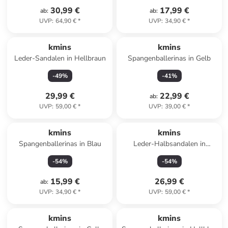
30,99 €
17,99 €
ab
:
ab
:
UVP
:
64,90 €
*
UVP
:
34,90 €
*
kmins
kmins
Leder-Sandalen in Hellbraun
Spangenballerinas in Gelb
-
49
%
-
41
%
29,99 €
22,99 €
ab
:
UVP
:
59,00 €
*
UVP
:
39,00 €
*
kmins
kmins
Spangenballerinas in Blau
Leder-Halbsandalen in
Hellbraun
-
54
%
-
54
%
15,99 €
26,99 €
ab
:
UVP
:
34,90 €
*
UVP
:
59,00 €
*
kmins
kmins