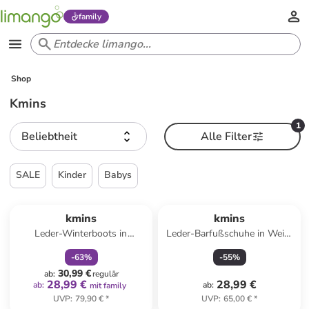
family
Shop
Kmins
1
Beliebtheit
Alle Filter
SALE
Kinder
Babys
family
rabatt
kmins
kmins
Leder-Winterboots in
Leder-Barfußschuhe in Weiß/
Dunkelblau
Bunt
-
63
%
-
55
%
30,99 €
ab
:
regulär
28,99 €
28,99 €
ab
:
ab
:
mit family
UVP
:
79,90 €
*
UVP
:
65,00 €
*