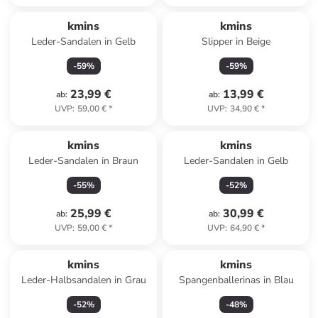
kmins
kmins
Leder-Sandalen in Gelb
Slipper in Beige
-
59
%
-
59
%
23,99 €
13,99 €
ab
:
ab
:
UVP
:
59,00 €
*
UVP
:
34,90 €
*
kmins
kmins
Leder-Sandalen in Braun
Leder-Sandalen in Gelb
-
55
%
-
52
%
25,99 €
30,99 €
ab
:
ab
:
UVP
:
59,00 €
*
UVP
:
64,90 €
*
kmins
kmins
Leder-Halbsandalen in Grau
Spangenballerinas in Blau
-
52
%
-
48
%