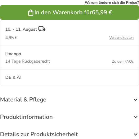
in Schwarz
in Schwarz
in Creme
in Türkis
Warum ändern sich die Preise?
In den Warenkorb für
65,99 €
10. - 11. August
4,95 €
Versandkosten
limango
14 Tage Rückgaberecht
Zu den FAQs
DE & AT
Material & Pflege
Produktinformation
Details zur Produktsicherheit