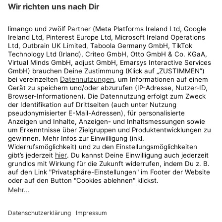
limango
Rechtliches
Kundenservice
Shop
Aktionen
Travel