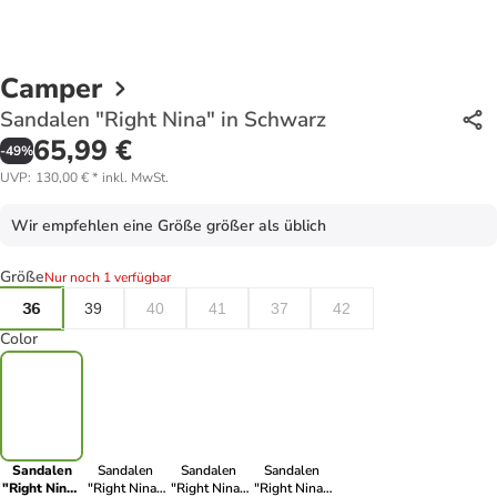
Camper
Sandalen "Right Nina" in Schwarz
65,99 €
-
49
%
UVP
:
130,00 €
*
inkl. MwSt.
Wir empfehlen eine Größe größer als üblich
Größe
Nur noch 1 verfügbar
36
39
40
41
37
42
Color
Sandalen
Sandalen
Sandalen
Sandalen
"Right Nina"
"Right Nina"
"Right Nina"
"Right Nina"