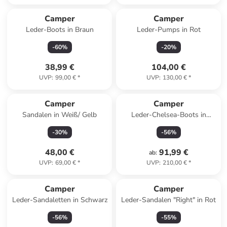
Camper
Camper
Leder-Boots in Braun
Leder-Pumps in Rot
-
60
%
-
20
%
38,99 €
104,00 €
UVP
:
99,00 €
*
UVP
:
130,00 €
*
Camper
Camper
Sandalen in Weiß/ Gelb
Leder-Chelsea-Boots in
Schwarz
-
30
%
-
56
%
48,00 €
91,99 €
ab
:
UVP
:
69,00 €
*
UVP
:
210,00 €
*
Camper
Camper
Leder-Sandaletten in Schwarz
Leder-Sandalen "Right" in Rot
-
56
%
-
55
%