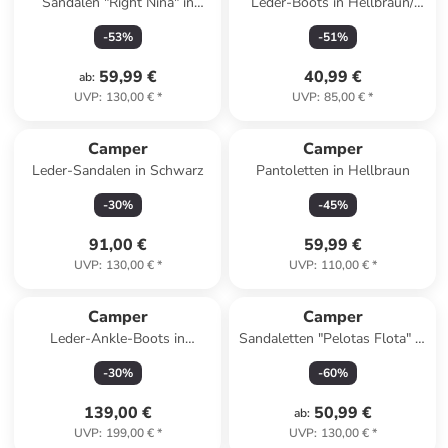
Sandalen "Right Nina" in
Leder-Boots in Hellbraun/
Türkis
Braun
-
53
%
-
51
%
59,99 €
40,99 €
ab
:
UVP
:
130,00 €
*
UVP
:
85,00 €
*
Camper
Camper
Leder-Sandalen in Schwarz
Pantoletten in Hellbraun
-
30
%
-
45
%
91,00 €
59,99 €
UVP
:
130,00 €
*
UVP
:
110,00 €
*
Camper
Camper
Leder-Ankle-Boots in
Sandaletten "Pelotas Flota" in
Schwarz
Türkis
-
30
%
-
60
%
139,00 €
50,99 €
ab
:
UVP
:
199,00 €
*
UVP
:
130,00 €
*