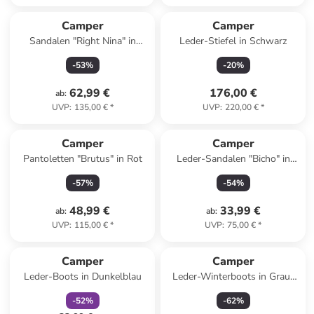
Camper
Camper
Sandalen "Right Nina" in
Leder-Stiefel in Schwarz
Schwarz
-
53
%
-
20
%
62,99 €
176,00 €
ab
:
UVP
:
135,00 €
*
UVP
:
220,00 €
*
Camper
Camper
Pantoletten "Brutus" in Rot
Leder-Sandalen "Bicho" in
Rosa
-
57
%
-
54
%
48,99 €
33,99 €
ab
:
ab
:
UVP
:
115,00 €
*
UVP
:
75,00 €
*
family
rabatt
Camper
Camper
Leder-Boots in Dunkelblau
Leder-Winterboots in Grau/
Schwarz
-
52
%
-
62
%