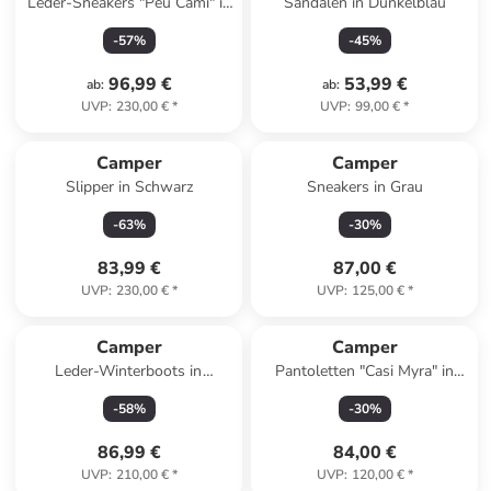
Leder-Sneakers "Peu Cami" in
Sandalen in Dunkelblau
Weiß
-
57
%
-
45
%
96,99 €
53,99 €
ab
:
ab
:
UVP
:
230,00 €
*
UVP
:
99,00 €
*
Camper
Camper
Slipper in Schwarz
Sneakers in Grau
-
63
%
-
30
%
83,99 €
87,00 €
UVP
:
230,00 €
*
UVP
:
125,00 €
*
Camper
Camper
Leder-Winterboots in
Pantoletten "Casi Myra" in
Hellbraun
Schwarz
-
58
%
-
30
%
86,99 €
84,00 €
UVP
:
210,00 €
*
UVP
:
120,00 €
*