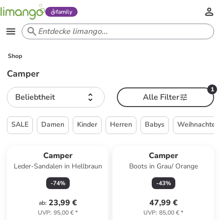
family
Shop
Camper
1
Beliebtheit
Alle Filter
SALE
Damen
Kinder
Herren
Babys
Weihnachten
Camper
Camper
Leder-Sandalen in Hellbraun
Boots in Grau/ Orange
-
74
%
-
43
%
23,99 €
47,99 €
ab
:
UVP
:
95,00 €
*
UVP
:
85,00 €
*