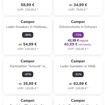
58,99 €
34,99 €
ab
:
UVP
:
135,00 €
*
UVP
:
79,00 €
*
family
rabatt
Camper
Camper
Leder-Sneakers in Hellbraun/
Schnürschuhe in Schwarz
Beige
-
59
%
-
72
%
42,99 €
regulär
54,99 €
40,99 €
ab
:
mit family
UVP
:
135,00 €
*
UVP
:
150,00 €
*
Camper
Camper
Pantoletten "Antonik" in
Leder-Sandalen in Weiß
Dunkelblau
-
67
%
-
51
%
35,99 €
62,99 €
ab
:
ab
:
UVP
:
110,00 €
*
UVP
:
130,00 €
*
Camper
Camper