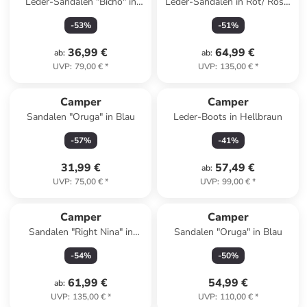
Leder-Sandalen "Bicho" in
Leder-Sandalen in Rot/ Rosa/
Silber
Schwarz
-
53
%
-
51
%
36,99 €
64,99 €
ab
:
ab
:
UVP
:
79,00 €
*
UVP
:
135,00 €
*
Camper
Camper
Sandalen "Oruga" in Blau
Leder-Boots in Hellbraun
-
57
%
-
41
%
31,99 €
57,49 €
ab
:
UVP
:
75,00 €
*
UVP
:
99,00 €
*
Camper
Camper
Sandalen "Right Nina" in
Sandalen "Oruga" in Blau
Creme
-
54
%
-
50
%
61,99 €
54,99 €
ab
:
UVP
:
135,00 €
*
UVP
:
110,00 €
*