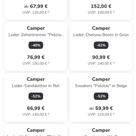
67,99 €
152,00 €
ab
:
UVP
:
135,00 €
*
UVP
:
190,00 €
*
Camper
Camper
Leder-Zehentrenner "Pelotas
Leder-Chelsea-Boots in Grün
Flota" in Schwarz
-
48
%
-
62
%
76,99 €
90,99 €
UVP
:
150,00 €
*
UVP
:
240,00 €
*
Camper
Camper
Leder-Sandaletten in Rot
Sneakers "Pelotas" in Beige
-
52
%
-
52
%
66,99 €
59,99 €
ab
:
UVP
:
140,00 €
*
UVP
:
125,00 €
*
Camper
Camper