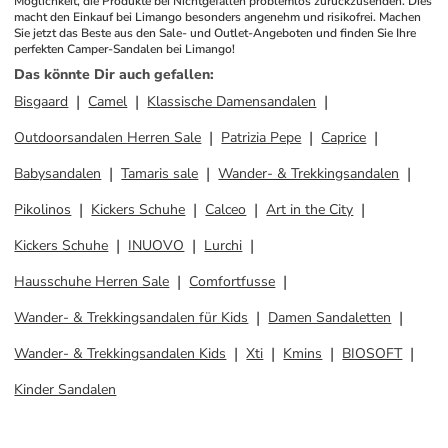
Möglichkeit, die Produkte bei Nichtgefallen problemlos zurückzusenden. Dies 
macht den Einkauf bei Limango besonders angenehm und risikofrei. Machen 
Sie jetzt das Beste aus den Sale- und Outlet-Angeboten und finden Sie Ihre 
perfekten Camper-Sandalen bei Limango!
Das könnte Dir auch gefallen
:
Bisgaard
Camel
Klassische Damensandalen
Outdoorsandalen Herren Sale
Patrizia Pepe
Caprice
Babysandalen
Tamaris sale
Wander- & Trekkingsandalen
Pikolinos
Kickers Schuhe
Calceo
Art in the City
Kickers Schuhe
INUOVO
Lurchi
Hausschuhe Herren Sale
Comfortfusse
Wander- & Trekkingsandalen für Kids
Damen Sandaletten
Wander- & Trekkingsandalen Kids
Xti
Kmins
BIOSOFT
Kinder Sandalen