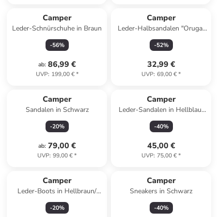
Camper
Camper
Leder-Schnürschuhe in Braun
Leder-Halbsandalen "Oruga"
in Beige
-
56
%
-
52
%
86,99 €
32,99 €
ab
:
UVP
:
199,00 €
*
UVP
:
69,00 €
*
Camper
Camper
Sandalen in Schwarz
Leder-Sandalen in Hellblau/
Gelb
-
20
%
-
40
%
79,00 €
45,00 €
ab
:
UVP
:
99,00 €
*
UVP
:
75,00 €
*
Camper
Camper
Leder-Boots in Hellbraun/
Sneakers in Schwarz
Creme
-
20
%
-
40
%