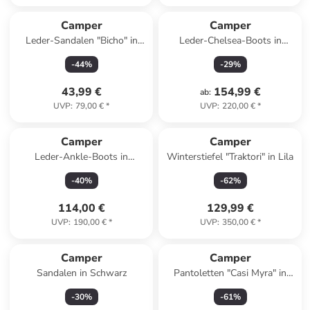
Camper
Camper
Leder-Sandalen "Bicho" in
Leder-Chelsea-Boots in
Rosa
Schwarz/ Hellbraun
-
44
%
-
29
%
43,99 €
154,99 €
ab
:
UVP
:
79,00 €
*
UVP
:
220,00 €
*
Camper
Camper
Leder-Ankle-Boots in
Winterstiefel "Traktori" in Lila
Schwarz
-
40
%
-
62
%
114,00 €
129,99 €
UVP
:
190,00 €
*
UVP
:
350,00 €
*
Camper
Camper
Sandalen in Schwarz
Pantoletten "Casi Myra" in
Grün/ Hellblau
-
30
%
-
61
%