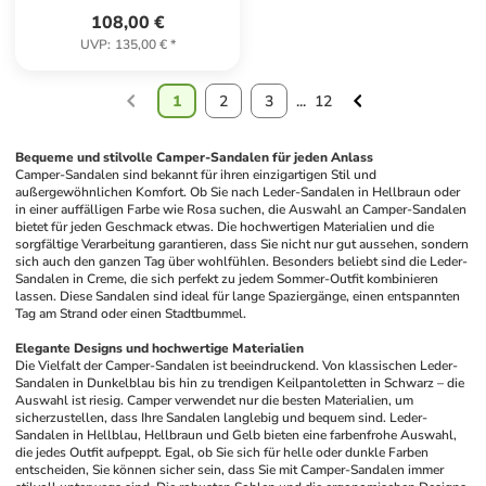
108,00 €
UVP
:
135,00 €
*
1
2
3
...
12
Bequeme und stilvolle Camper-Sandalen für jeden Anlass
Camper-Sandalen sind bekannt für ihren einzigartigen Stil und 
außergewöhnlichen Komfort. Ob Sie nach Leder-Sandalen in Hellbraun oder 
in einer auffälligen Farbe wie Rosa suchen, die Auswahl an Camper-Sandalen 
bietet für jeden Geschmack etwas. Die hochwertigen Materialien und die 
sorgfältige Verarbeitung garantieren, dass Sie nicht nur gut aussehen, sondern 
sich auch den ganzen Tag über wohlfühlen. Besonders beliebt sind die Leder-
Sandalen in Creme, die sich perfekt zu jedem Sommer-Outfit kombinieren 
lassen. Diese Sandalen sind ideal für lange Spaziergänge, einen entspannten 
Tag am Strand oder einen Stadtbummel.
Elegante Designs und hochwertige Materialien
Die Vielfalt der Camper-Sandalen ist beeindruckend. Von klassischen Leder-
Sandalen in Dunkelblau bis hin zu trendigen Keilpantoletten in Schwarz – die 
Auswahl ist riesig. Camper verwendet nur die besten Materialien, um 
sicherzustellen, dass Ihre Sandalen langlebig und bequem sind. Leder-
Sandalen in Hellblau, Hellbraun und Gelb bieten eine farbenfrohe Auswahl, 
die jedes Outfit aufpeppt. Egal, ob Sie sich für helle oder dunkle Farben 
entscheiden, Sie können sicher sein, dass Sie mit Camper-Sandalen immer 