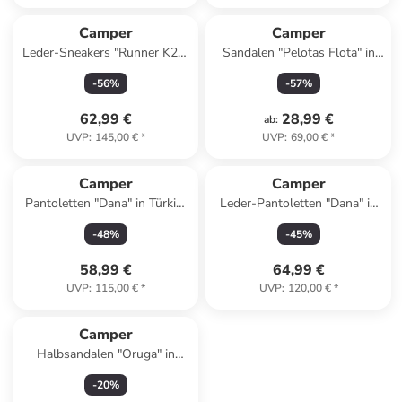
Camper
Camper
Leder-Sneakers "Runner K21"
Sandalen "Pelotas Flota" in
in Hellbraun
Rosa
-
56
%
-
57
%
62,99 €
28,99 €
ab
:
UVP
:
145,00 €
*
UVP
:
69,00 €
*
Camper
Camper
Pantoletten "Dana" in Türkis/
Leder-Pantoletten "Dana" in
Schwarz
Türkis
-
48
%
-
45
%
58,99 €
64,99 €
UVP
:
115,00 €
*
UVP
:
120,00 €
*
Camper
Halbsandalen "Oruga" in
Schwarz
-
20
%