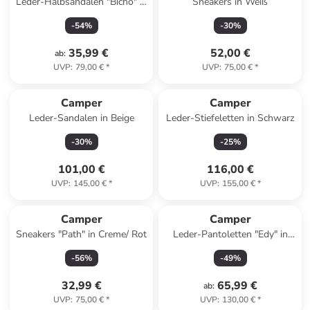
Leder-Halbsandalen "Bicho" in
Sneakers in Weiß
Rosa
-
54
%
-
30
%
35,99 €
52,00 €
ab
:
UVP
:
79,00 €
*
UVP
:
75,00 €
*
Camper
Camper
Leder-Sandalen in Beige
Leder-Stiefeletten in Schwarz
-
30
%
-
25
%
101,00 €
116,00 €
UVP
:
145,00 €
*
UVP
:
155,00 €
*
Camper
Camper
Sneakers "Path" in Creme/ Rot
Leder-Pantoletten "Edy" in
Hellbraun
-
56
%
-
49
%
32,99 €
65,99 €
ab
:
UVP
:
75,00 €
*
UVP
:
130,00 €
*