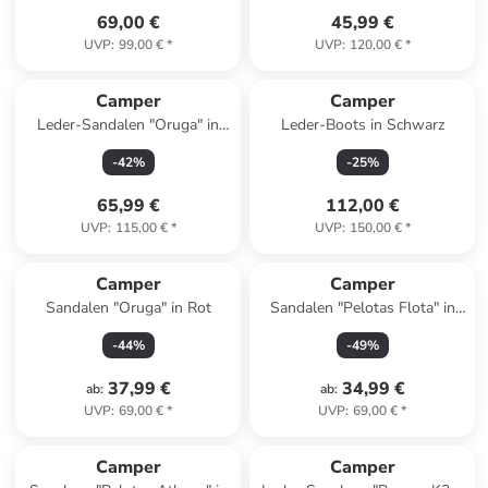
69,00 €
45,99 €
UVP
:
99,00 €
*
UVP
:
120,00 €
*
Camper
Camper
Leder-Sandalen "Oruga" in
Leder-Boots in Schwarz
Schwarz
-
42
%
-
25
%
65,99 €
112,00 €
UVP
:
115,00 €
*
UVP
:
150,00 €
*
Camper
Camper
Sandalen "Oruga" in Rot
Sandalen "Pelotas Flota" in
Dunkelblau
-
44
%
-
49
%
37,99 €
34,99 €
ab
:
ab
:
UVP
:
69,00 €
*
UVP
:
69,00 €
*
Camper
Camper