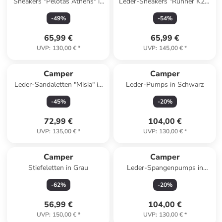
Sneakers "Pelotas Athens" in
Leder-Sneakers "Runner K21"
Rosa
in Schwarz
-
49
%
-
54
%
65,99 €
65,99 €
UVP
:
130,00 €
*
UVP
:
145,00 €
*
Camper
Camper
Leder-Sandaletten "Misia" in
Leder-Pumps in Schwarz
Dunkelblau
-
45
%
-
20
%
72,99 €
104,00 €
UVP
:
135,00 €
*
UVP
:
130,00 €
*
Camper
Camper
Stiefeletten in Grau
Leder-Spangenpumps in
Schwarz
-
62
%
-
20
%
56,99 €
104,00 €
UVP
:
150,00 €
*
UVP
:
130,00 €
*