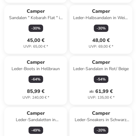
Camper
Camper
Sandalen " Kobarah Flat " in
Leder-Halbsandalen in Weiß/
Schwarz
Gelb
-
30
%
-
30
%
45,00 €
48,00 €
UVP
:
65,00 €
*
UVP
:
69,00 €
*
Camper
Camper
Leder-Boots in Hellbraun
Leder-Sandalen in Rot/ Beige
-
64
%
-
54
%
85,99 €
61,99 €
ab
:
UVP
:
240,00 €
*
UVP
:
135,00 €
*
Camper
Camper
Leder-Sandaletten in
Leder-Sneakers in Schwarz/
Hellbraun
Rot
-
49
%
-
20
%