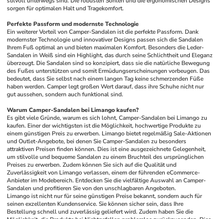
stilvoll unterwegs sind. Die robusten Sohlen und die ergonomischen Designs 
sorgen für optimalen Halt und Tragekomfort.
Perfekte Passform und modernste Technologie
Ein weiterer Vorteil von Camper-Sandalen ist die perfekte Passform. Dank 
modernster Technologie und innovativer Designs passen sich die Sandalen 
Ihrem Fuß optimal an und bieten maximalen Komfort. Besonders die Leder-
Sandalen in Weiß sind ein Highlight, das durch seine Schlichtheit und Eleganz 
überzeugt. Die Sandalen sind so konzipiert, dass sie die natürliche Bewegung 
des Fußes unterstützen und somit Ermüdungserscheinungen vorbeugen. Das 
bedeutet, dass Sie selbst nach einem langen Tag keine schmerzenden Füße 
haben werden. Camper legt großen Wert darauf, dass ihre Schuhe nicht nur 
gut aussehen, sondern auch funktional sind.
Warum Camper-Sandalen bei Limango kaufen?
Es gibt viele Gründe, warum es sich lohnt, Camper-Sandalen bei Limango zu 
kaufen. Einer der wichtigsten ist die Möglichkeit, hochwertige Produkte zu 
einem günstigen Preis zu erwerben. Limango bietet regelmäßig Sale-Aktionen 
und Outlet-Angebote, bei denen Sie Camper-Sandalen zu besonders 
attraktiven Preisen finden können. Dies ist eine ausgezeichnete Gelegenheit, 
um stilvolle und bequeme Sandalen zu einem Bruchteil des ursprünglichen 
Preises zu erwerben. Zudem können Sie sich auf die Qualität und 
Zuverlässigkeit von Limango verlassen, einem der führenden eCommerce-
Anbieter im Modebereich. Entdecken Sie die vielfältige Auswahl an Camper-
Sandalen und profitieren Sie von den unschlagbaren Angeboten.
Limango ist nicht nur für seine günstigen Preise bekannt, sondern auch für 
seinen exzellenten Kundenservice. Sie können sicher sein, dass Ihre 
Bestellung schnell und zuverlässig geliefert wird. Zudem haben Sie die 