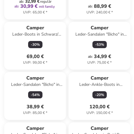
32,99 €
ab
:
regulär
30,99 €
88,99 €
ab
:
ab
:
mit family
UVP
:
65,00 €
*
UVP
:
240,00 €
*
Camper
Camper
Leder-Boots in Schwarz/
Leder-Sandalen "Bicho" in
Orange
Türkis/ Grün
-
30
%
-
53
%
69,00 €
34,99 €
ab
:
UVP
:
99,00 €
*
UVP
:
75,00 €
*
Camper
Camper
Leder-Sandalen "Bicho" in
Leder-Ankle-Boots in
Creme
Schwarz
-
54
%
-
20
%
38,99 €
120,00 €
UVP
:
85,00 €
*
UVP
:
150,00 €
*
Camper
Camper