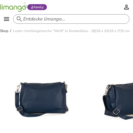
family
Shop
Leder-Umhängetasche "Melfi" in Dunkelblau - (B)26 x (H)19 x (T)9 cm