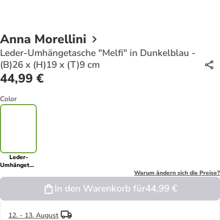
Anna Morellini
Leder-Umhängetasche "Melfi" in Dunkelblau -
(B)26 x (H)19 x (T)9 cm
44,99 €
Color
Leder-
Umhängetasche
"Melfi" in
Warum ändern sich die Preise?
Dunkelblau -
In den Warenkorb für
44,99 €
(B)26 x
(H)19 x (T)9
cm
12. - 13. August