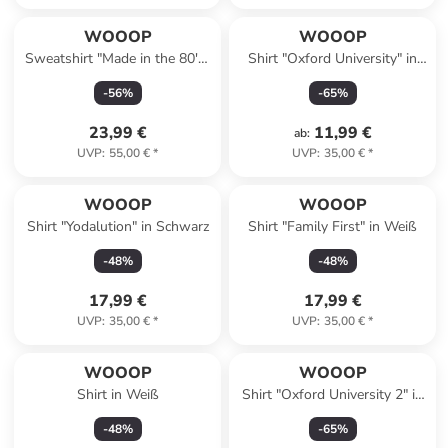
WOOOP
WOOOP
Sweatshirt "Made in the 80's"
Shirt "Oxford University" in
in Grau
Dunkelblau
-
56
%
-
65
%
23,99 €
11,99 €
ab
:
UVP
:
55,00 €
*
UVP
:
35,00 €
*
WOOOP
WOOOP
Shirt "Yodalution" in Schwarz
Shirt "Family First" in Weiß
-
48
%
-
48
%
17,99 €
17,99 €
UVP
:
35,00 €
*
UVP
:
35,00 €
*
WOOOP
WOOOP
Shirt in Weiß
Shirt "Oxford University 2" in
Weiß
-
48
%
-
65
%