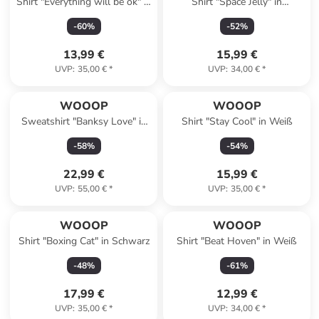
Shirt "Everything will be ok" in
Shirt "Space Jelly" in
Weiß
Dunkelblau
-
60
%
-
52
%
13,99 €
15,99 €
UVP
:
35,00 €
*
UVP
:
34,00 €
*
WOOOP
WOOOP
Sweatshirt "Banksy Love" in
Shirt "Stay Cool" in Weiß
Grau
-
58
%
-
54
%
22,99 €
15,99 €
UVP
:
55,00 €
*
UVP
:
35,00 €
*
WOOOP
WOOOP
Shirt "Boxing Cat" in Schwarz
Shirt "Beat Hoven" in Weiß
-
48
%
-
61
%
17,99 €
12,99 €
UVP
:
35,00 €
*
UVP
:
34,00 €
*