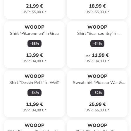
21,99 €
18,99 €
UVP
:
55,00 €
*
UVP
:
55,00 €
*
WOOOP
WOOOP
Shirt "Pikaronman" in Grau
Shirt "Bear country" in
Dunkelblau
-
58
%
-
64
%
13,99 €
11,99 €
ab
:
UVP
:
34,00 €
*
UVP
:
34,00 €
*
WOOOP
WOOOP
Shirt "Dessin Petit" in Weiß
Sweatshirt "Picasso War &
Peace" in Grau
-
64
%
-
52
%
11,99 €
25,99 €
UVP
:
34,00 €
*
UVP
:
55,00 €
*
WOOOP
WOOOP