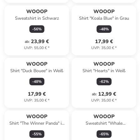
WOOOP
WOOOP
Sweatshirt in Schwarz
Shirt "Koala Blue" in Grau
-
56
%
-
48
%
23,99 €
17,99 €
ab
:
UVP
:
55,00 €
*
UVP
:
35,00 €
*
WOOOP
WOOOP
Shirt "Duck Bouee" in Weiß
Shirt "Hearts" in Weiß
-
48
%
-
62
%
17,99 €
12,99 €
ab
:
UVP
:
35,00 €
*
UVP
:
35,00 €
*
WOOOP
WOOOP
Shirt "The Winner Panda" in
Sweatshirt "Whale
Weiß
Constellation" in Dunkelblau
-
55
%
-
65
%