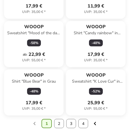
17,99 €
11,99 €
UVP
:
35,00 €
*
UVP
:
35,00 €
*
WOOOP
WOOOP
Sweatshirt "Mood of the day"
Shirt "Candy rainbow" in
in Schwarz
Dunkelblau
-
58
%
-
48
%
22,99 €
17,99 €
ab
:
UVP
:
55,00 €
*
UVP
:
35,00 €
*
WOOOP
WOOOP
Shirt "Blue Bear" in Grau
Sweatshirt "K Love Cur" in
Grau
-
48
%
-
52
%
17,99 €
25,99 €
UVP
:
35,00 €
*
UVP
:
55,00 €
*
1
2
3
4