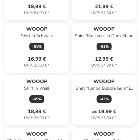
19,99 €
21,99 €
UVP
:
54,00 €
*
UVP
:
55,00 €
*
WOOOP
WOOOP
Shirt in Schwarz
Shirt "Blue van" in Dunkelblau
-
51
%
-
61
%
16,99 €
12,99 €
UVP
:
35,00 €
*
UVP
:
34,00 €
*
WOOOP
WOOOP
Shirt in Weiß
Shirt "Jumbo Bubble Gum" in
Weiß
-
45
%
-
42
%
18,99 €
19,99 €
ab
:
UVP
:
35,00 €
*
UVP
:
35,00 €
*
WOOOP
WOOOP