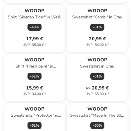
WOOOP
WOOOP
Shirt "Siberian Tiger" in Weiß
Sweatshirt "Combi" in Grau
-
48
%
-
61
%
17,99 €
20,99 €
UVP
:
35,00 €
*
UVP
:
54,00 €
*
WOOOP
WOOOP
Shirt "Fresh paint" in
Sweatshirt in Grau
Dunkelblau
-
52
%
-
61
%
15,99 €
20,99 €
ab
:
UVP
:
34,00 €
*
UVP
:
55,00 €
*
WOOOP
WOOOP
Sweatshirts "Protector" in
Sweatshirt "Made In The 80s"
Grau
in Grau
-
62
%
-
60
%