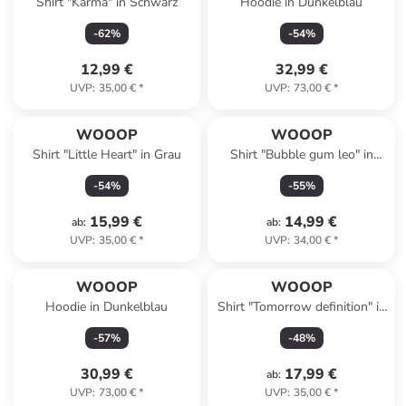
Shirt "Karma" in Schwarz
Hoodie in Dunkelblau
-
62
%
-
54
%
12,99 €
32,99 €
UVP
:
35,00 €
*
UVP
:
73,00 €
*
WOOOP
WOOOP
Shirt "Little Heart" in Grau
Shirt "Bubble gum leo" in
Dunkelblau
-
54
%
-
55
%
15,99 €
14,99 €
ab
:
ab
:
UVP
:
35,00 €
*
UVP
:
34,00 €
*
WOOOP
WOOOP
Hoodie in Dunkelblau
Shirt "Tomorrow definition" in
Weiß
-
57
%
-
48
%
30,99 €
17,99 €
ab
:
UVP
:
73,00 €
*
UVP
:
35,00 €
*