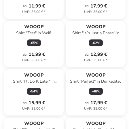
11,99 €
17,99 €
ab
:
ab
:
UVP
:
35,00 €
*
UVP
:
35,00 €
*
WOOOP
WOOOP
Shirt "Zest" in Weiß
Shirt "It´s Just a Phase" in
Grau
-
65
%
-
62
%
11,99 €
12,99 €
ab
:
ab
:
UVP
:
35,00 €
*
UVP
:
35,00 €
*
WOOOP
WOOOP
Shirt "I'll Do It Later" in
Shirt "Perfekt" in Dunkelblau
Schwarz
-
54
%
-
48
%
15,99 €
17,99 €
ab
:
ab
:
UVP
:
35,00 €
*
UVP
:
35,00 €
*
WOOOP
WOOOP