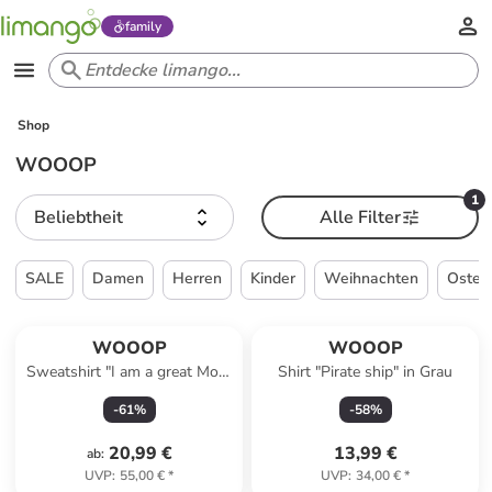
family
Shop
WOOOP
1
Beliebtheit
Alle Filter
SALE
Damen
Herren
Kinder
Weihnachten
Oster
WOOOP
WOOOP
Sweatshirt "I am a great Mom
Shirt "Pirate ship" in Grau
because I have great children"
-
61
%
-
58
%
in Grau
20,99 €
13,99 €
ab
:
UVP
:
55,00 €
*
UVP
:
34,00 €
*