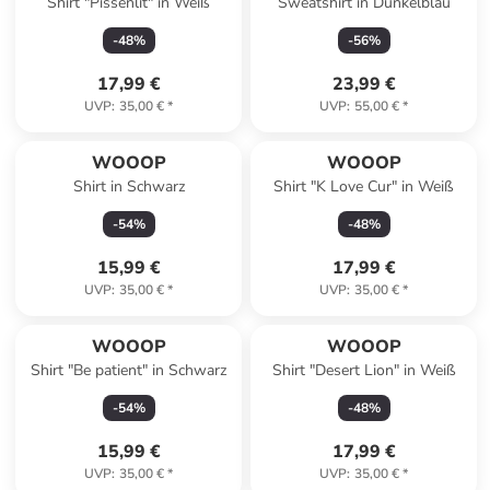
Shirt "Pissenlit" in Weiß
Sweatshirt in Dunkelblau
-
48
%
-
56
%
17,99 €
23,99 €
UVP
:
35,00 €
*
UVP
:
55,00 €
*
WOOOP
WOOOP
Shirt in Schwarz
Shirt "K Love Cur" in Weiß
-
54
%
-
48
%
15,99 €
17,99 €
UVP
:
35,00 €
*
UVP
:
35,00 €
*
WOOOP
WOOOP
Shirt "Be patient" in Schwarz
Shirt "Desert Lion" in Weiß
-
54
%
-
48
%
15,99 €
17,99 €
UVP
:
35,00 €
*
UVP
:
35,00 €
*