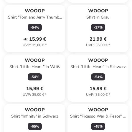
WOOOP
WOOOP
Shirt "Tom and Jerry Thumbs
Shirt in Grau
Up" in Schwarz
-
54
%
-
37
%
15,99 €
21,99 €
ab
:
UVP
:
35,00 €
*
UVP
:
35,00 €
*
WOOOP
WOOOP
Shirt "Little Heart " in Weiß
Shirt "Little Heart" in Schwarz
-
54
%
-
54
%
15,99 €
15,99 €
UVP
:
35,00 €
*
UVP
:
35,00 €
*
WOOOP
WOOOP
Shirt "Infinity" in Schwarz
Shirt "Picasso War & Peace" in
Weiß
-
65
%
-
48
%