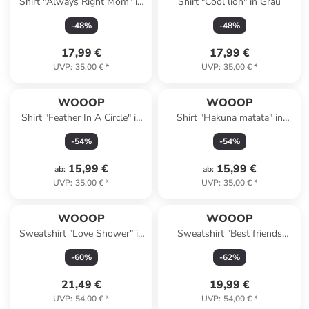
Shirt "Always Right Mom" in
Shirt "Cool lion" in Grau
Weiß
-
48
%
-
48
%
17,99 €
17,99 €
UVP
:
35,00 €
*
UVP
:
35,00 €
*
WOOOP
WOOOP
Shirt "Feather In A Circle" in
Shirt "Hakuna matata" in
Weiß
Dunkelblau
-
54
%
-
54
%
15,99 €
15,99 €
ab
:
ab
:
UVP
:
35,00 €
*
UVP
:
35,00 €
*
WOOOP
WOOOP
Sweatshirt "Love Shower" in
Sweatshirt "Best friends
Dunkelblau
forever" in Dunkelblau
-
60
%
-
62
%
21,49 €
19,99 €
UVP
:
54,00 €
*
UVP
:
54,00 €
*