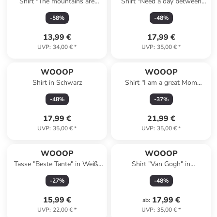
Shirt "The mountains are
Shirt "Need a day between
calling" in Dunkelblau
ssaturday and sunday" in
-
58
%
-
48
%
Schwarz
13,99 €
17,99 €
UVP
:
34,00 €
*
UVP
:
35,00 €
*
WOOOP
WOOOP
Shirt in Schwarz
Shirt "I am a great Mom
because I have great children"
-
48
%
-
37
%
in Weiß
17,99 €
21,99 €
UVP
:
35,00 €
*
UVP
:
35,00 €
*
WOOOP
WOOOP
Tasse "Beste Tante" in Weiß/
Shirt "Van Gogh" in
Braun- 330 ml
Dunkelblau
-
27
%
-
48
%
15,99 €
17,99 €
ab
:
UVP
:
22,00 €
*
UVP
:
35,00 €
*