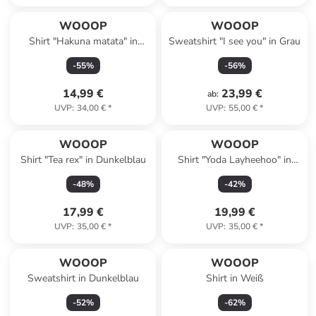
WOOOP
WOOOP
Shirt "Hakuna matata" in
Sweatshirt "I see you" in Grau
Dunkelblau
-
55
%
-
56
%
14,99 €
23,99 €
ab
:
UVP
:
34,00 €
*
UVP
:
55,00 €
*
WOOOP
WOOOP
Shirt "Tea rex" in Dunkelblau
Shirt "Yoda Layheehoo" in
Schwarz
-
48
%
-
42
%
17,99 €
19,99 €
UVP
:
35,00 €
*
UVP
:
35,00 €
*
WOOOP
WOOOP
Sweatshirt in Dunkelblau
Shirt in Weiß
-
52
%
-
62
%