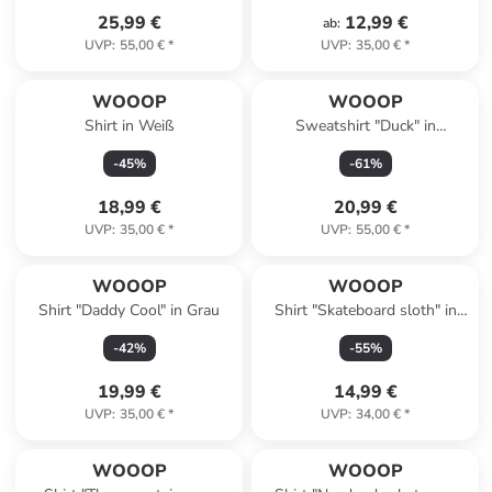
25,99 €
12,99 €
ab
:
UVP
:
55,00 €
*
UVP
:
35,00 €
*
WOOOP
WOOOP
Shirt in Weiß
Sweatshirt "Duck" in
Dunkelblau
-
45
%
-
61
%
18,99 €
20,99 €
UVP
:
35,00 €
*
UVP
:
55,00 €
*
WOOOP
WOOOP
Shirt "Daddy Cool" in Grau
Shirt "Skateboard sloth" in
Weiß
-
42
%
-
55
%
19,99 €
14,99 €
UVP
:
35,00 €
*
UVP
:
34,00 €
*
WOOOP
WOOOP