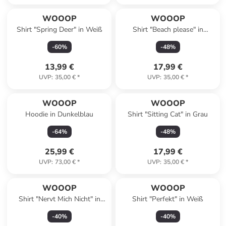
WOOOP
WOOOP
Shirt "Spring Deer" in Weiß
Shirt "Beach please" in
Dunkelblau
-
60
%
-
48
%
13,99 €
17,99 €
UVP
:
35,00 €
*
UVP
:
35,00 €
*
WOOOP
WOOOP
Hoodie in Dunkelblau
Shirt "Sitting Cat" in Grau
-
64
%
-
48
%
25,99 €
17,99 €
UVP
:
73,00 €
*
UVP
:
35,00 €
*
WOOOP
WOOOP
Shirt "Nervt Mich Nicht" in
Shirt "Perfekt" in Weiß
Weiß
-
40
%
-
40
%