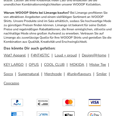
Blazer. Lassen Sie Ihrer Kreativität freien Lauf und entdecken Sie die 
unendlichen Kombinationsmöglichkeiten unserer WOOOP Kollektion.
Warum WOOOP Shirts bei Limango kaufen?
Bei Limango profitieren Sie 
von attraktiven Angeboten und einem vielfältigen Sortiment an WOOOP 
Shirts. Unsere Produkte sind im Sale erhältlich, sodass Sie hochwertige Mode 
zu günstigen Preisen finden können. Limango ist bekannt für seine Outlet-
Preise und regelmäßigen Rabattaktionen, die Ihnen ermöglichen, stilvolle und 
nachhaltige Mode ohne großen Aufwand zu erwerben. Vertrauen Sie auf 
Limango als zuverlässige Quelle für Ihre WOOOP Shirts und genießen Sie die 
Kombination aus Qualität, Kreativität und Erschwinglichkeit.
Das könnte Dir auch gefallen
:
Wat? Apparel
F4NT4STIC
Loud + proud
Design@Home
KEY LARGO
OPUS
COOL CLUB
MOKIDA
Mister Tee
Soccx
Supernatural
Merchcode
4funkyflavours
Smiler
Coocazoo