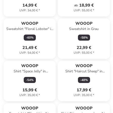
14,99 €
18,99 €
ab
:
UVP
:
34,00 €
*
UVP
:
55,00 €
*
WOOOP
WOOOP
Sweatshirt "Floral Lobster" in
Sweatshirt in Grau
Grau
-
60
%
-
58
%
21,49 €
22,99 €
UVP
:
54,00 €
*
UVP
:
55,00 €
*
WOOOP
WOOOP
Shirt "Space Jelly" in
Shirt "Haircut Sheep" in
Dunkelblau
Dunkelblau
-
54
%
-
48
%
15,99 €
17,99 €
UVP
:
35,00 €
*
UVP
:
35,00 €
*
WOOOP
WOOOP