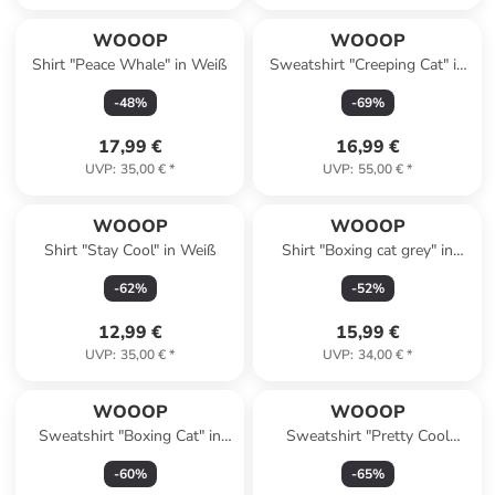
WOOOP
WOOOP
Shirt "Peace Whale" in Weiß
Sweatshirt "Creeping Cat" in
Grau
-
48
%
-
69
%
17,99 €
16,99 €
UVP
:
35,00 €
*
UVP
:
55,00 €
*
WOOOP
WOOOP
Shirt "Stay Cool" in Weiß
Shirt "Boxing cat grey" in
Dunkelblau
-
62
%
-
52
%
12,99 €
15,99 €
UVP
:
35,00 €
*
UVP
:
34,00 €
*
WOOOP
WOOOP
Sweatshirt "Boxing Cat" in
Sweatshirt "Pretty Cool
Grau
Outside" in Grau
-
60
%
-
65
%