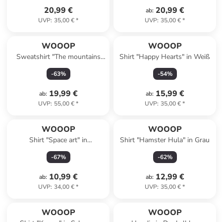
20,99 €
20,99 €
ab
:
UVP
:
35,00 €
*
UVP
:
35,00 €
*
WOOOP
WOOOP
Sweatshirt "The mountains
Shirt "Happy Hearts" in Weiß
are calling" in Dunkelblau
-
63
%
-
54
%
19,99 €
15,99 €
ab
:
ab
:
UVP
:
55,00 €
*
UVP
:
35,00 €
*
WOOOP
WOOOP
Shirt "Space art" in
Shirt "Hamster Hula" in Grau
Dunkelblau
-
67
%
-
62
%
10,99 €
12,99 €
ab
:
ab
:
UVP
:
34,00 €
*
UVP
:
35,00 €
*
WOOOP
WOOOP