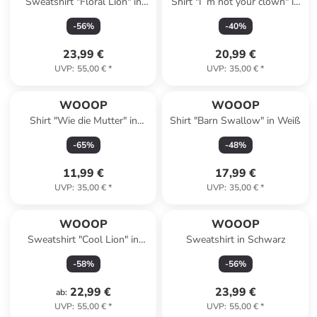
Sweatshirt "Floral Lion" in
Shirt "I´m not your clown" in
Grau
Weiß
-
56
%
-
40
%
23,99 €
20,99 €
UVP
:
55,00 €
*
UVP
:
35,00 €
*
WOOOP
WOOOP
Shirt "Wie die Mutter" in
Shirt "Barn Swallow" in Weiß
Dunkelblau
-
65
%
-
48
%
11,99 €
17,99 €
UVP
:
35,00 €
*
UVP
:
35,00 €
*
WOOOP
WOOOP
Sweatshirt "Cool Lion" in
Sweatshirt in Schwarz
Grau
-
58
%
-
56
%
22,99 €
23,99 €
ab
:
UVP
:
55,00 €
*
UVP
:
55,00 €
*