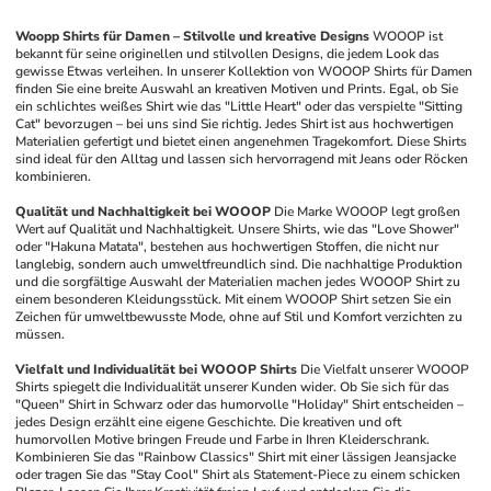
Woopp Shirts für Damen – Stilvolle und kreative Designs
WOOOP ist 
bekannt für seine originellen und stilvollen Designs, die jedem Look das 
gewisse Etwas verleihen. In unserer Kollektion von WOOOP Shirts für Damen 
finden Sie eine breite Auswahl an kreativen Motiven und Prints. Egal, ob Sie 
ein schlichtes weißes Shirt wie das "Little Heart" oder das verspielte "Sitting 
Cat" bevorzugen – bei uns sind Sie richtig. Jedes Shirt ist aus hochwertigen 
Materialien gefertigt und bietet einen angenehmen Tragekomfort. Diese Shirts 
sind ideal für den Alltag und lassen sich hervorragend mit Jeans oder Röcken 
kombinieren.
Qualität und Nachhaltigkeit bei WOOOP
Die Marke WOOOP legt großen 
Wert auf Qualität und Nachhaltigkeit. Unsere Shirts, wie das "Love Shower" 
oder "Hakuna Matata", bestehen aus hochwertigen Stoffen, die nicht nur 
langlebig, sondern auch umweltfreundlich sind. Die nachhaltige Produktion 
und die sorgfältige Auswahl der Materialien machen jedes WOOOP Shirt zu 
einem besonderen Kleidungsstück. Mit einem WOOOP Shirt setzen Sie ein 
Zeichen für umweltbewusste Mode, ohne auf Stil und Komfort verzichten zu 
müssen.
Vielfalt und Individualität bei WOOOP Shirts
Die Vielfalt unserer WOOOP 
Shirts spiegelt die Individualität unserer Kunden wider. Ob Sie sich für das 
"Queen" Shirt in Schwarz oder das humorvolle "Holiday" Shirt entscheiden – 
jedes Design erzählt eine eigene Geschichte. Die kreativen und oft 
humorvollen Motive bringen Freude und Farbe in Ihren Kleiderschrank. 
Kombinieren Sie das "Rainbow Classics" Shirt mit einer lässigen Jeansjacke 
oder tragen Sie das "Stay Cool" Shirt als Statement-Piece zu einem schicken 