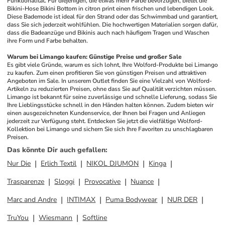
Funktionalität. Für diejenigen, die etwas mehr Farbe bevorzugen, bietet die 
Bikini-Hose Bikini Bottom in citron print einen frischen und lebendigen Look. 
Diese Bademode ist ideal für den Strand oder das Schwimmbad und garantiert, 
dass Sie sich jederzeit wohlfühlen. Die hochwertigen Materialien sorgen dafür, 
dass die Badeanzüge und Bikinis auch nach häufigem Tragen und Waschen 
ihre Form und Farbe behalten.
Warum bei Limango kaufen: Günstige Preise und großer Sale
Es gibt viele Gründe, warum es sich lohnt, Ihre Wolford-Produkte bei Limango 
zu kaufen. Zum einen profitieren Sie von günstigen Preisen und attraktiven 
Angeboten im Sale. In unserem Outlet finden Sie eine Vielzahl von Wolford-
Artikeln zu reduzierten Preisen, ohne dass Sie auf Qualität verzichten müssen. 
Limango ist bekannt für seine zuverlässige und schnelle Lieferung, sodass Sie 
Ihre Lieblingsstücke schnell in den Händen halten können. Zudem bieten wir 
einen ausgezeichneten Kundenservice, der Ihnen bei Fragen und Anliegen 
jederzeit zur Verfügung steht. Entdecken Sie jetzt die vielfältige Wolford-
Kollektion bei Limango und sichern Sie sich Ihre Favoriten zu unschlagbaren 
Preisen.
Das könnte Dir auch gefallen
:
Nur Die
Erlich Textil
NIKOL DJUMON
Kinga
Trasparenze
Sloggi
Provocative
Nuance
Marc and Andre
INTIMAX
Puma Bodywear
NUR DER
TruYou
Wiesmann
Softline