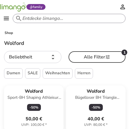
family
Shop
Wolford
1
Beliebtheit
Alle Filter
Damen
SALE
Weihnachten
Herren
Wolford
Wolford
Sport-BH Shaping Athleisure
Bügelloser BH Triangle
in Schwarz
Bralette in smoke
-
50
%
-
50
%
50,00 €
40,00 €
UVP
:
100,00 €
*
UVP
:
80,00 €
*