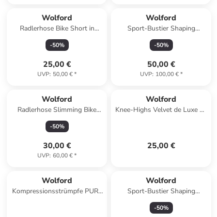
Wolford
Wolford
Radlerhose Bike Short in
Sport-Bustier Shaping
Schwarz
Athleisure in grau-mel.
-
50
%
-
50
%
25,00 €
50,00 €
UVP
:
50,00 €
*
UVP
:
100,00 €
*
Wolford
Wolford
Radlerhose Slimming Bike
Knee-Highs Velvet de Luxe 50
Short in grau-mel.
DEN in Admiral
-
50
%
30,00 €
25,00 €
UVP
:
60,00 €
*
Wolford
Wolford
Kompressionsstrümpfe PURE
Sport-Bustier Shaping
ENERGY 30 LEG VITALIZER in
Athleisure in Schwarz
-
50
%
Cosmetic