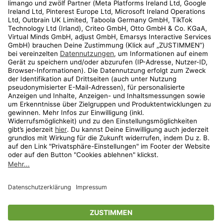
Kundenservice
Shop
Aktionen
Travel
limango.nl
limango.pl