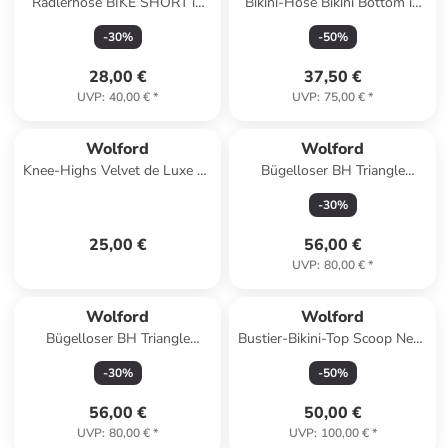
Radlerhose BIKE SHORT in
Bikini-Hose Bikini Bottom in
powder pink
Schwarz
-
30
%
-
50
%
28,00 €
37,50 €
UVP
:
40,00 €
*
UVP
:
75,00 €
*
Wolford
Wolford
Knee-Highs Velvet de Luxe 50
Bügelloser BH Triangle
DEN in Black
Bralette in Schwarz
-
30
%
25,00 €
56,00 €
UVP
:
80,00 €
*
Wolford
Wolford
Bügelloser BH Triangle
Bustier-Bikini-Top Scoop Neck
Bralette in powder pink
Top in citron print
-
30
%
-
50
%
56,00 €
50,00 €
UVP
:
80,00 €
*
UVP
:
100,00 €
*