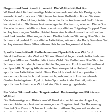
Eleganz und Funktionalität vereint: Die Wolford-Kollektion
Wolford steht für hochwertige Materialien und durchdachte Designs, die 
sowohl Komfort als auch Stil bieten. In dieser Kollektion finden Sie eine 
Vielzahl von Produkten, die für unterschiedliche Anlässe und Bedürfnisse 
konzipiert sind. Ob Sie nach einem eleganten Badeanzug wie dem Disco One 
Piece in bronze metallic suchen oder ein sportliches Trägertop Cropped Cami 
in clay bevorzugen, Wolford bietet Ihnen eine breite Auswahl an stilvollen 
und funktionalen Kleidungsstücken. Die Radlerhose Slimming Bike Short in 
Schwarz ist perfekt für sportliche Aktivitäten, während der Body Seamless Suit 
in clay eine nahtlose Silhouette und höchsten Tragekomfort bietet.
Sportlich und stilvoll: Radlerhosen und Sport-BHs von Wolford
Für aktive Frauen, die Wert auf Stil und Komfort legen, sind die Radlerhosen 
und Sport-BHs von Wolford die ideale Wahl. Die Radlerhose Bike Short in 
Schwarz besticht durch ihre schlichte Eleganz und Funktionalität, während 
der Sport-BH Shaping Athleisure in Grau eine perfekte Unterstützung bei 
sportlichen Aktivitäten bietet. Diese Produkte sind nicht nur praktisch, 
sondern auch modisch und lassen sich problemlos in Ihre bestehende 
Garderobe integrieren. Egal ob beim Sport oder in der Freizeit, mit den 
sportlichen Artikeln von Wolford sind Sie immer gut gekleidet.
Perfekter Sitz und hoher Tragekomfort: Badeanzüge und Bikinis von 
Wolford
Die Badeanzüge und Bikinis von Wolford sind nicht nur ein Hingucker, 
sondern bieten auch einen hervorragenden Tragekomfort. Der Badeanzug 
Banded One Piece in Schwarz kombiniert zeitlose Eleganz mit moderner 