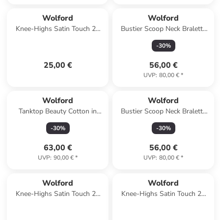
Wolford
Wolford
Knee-Highs Satin Touch 20
Bustier Scoop Neck Bralette
DEN in Cosmetic
1er Pack in pearl
-
30
%
25,00 €
56,00 €
UVP
:
80,00 €
*
Wolford
Wolford
Tanktop Beauty Cotton in
Bustier Scoop Neck Bralette
powder pink
1er Pack in powder pink
-
30
%
-
30
%
63,00 €
56,00 €
UVP
:
90,00 €
*
UVP
:
80,00 €
*
Wolford
Wolford
Knee-Highs Satin Touch 20
Knee-Highs Satin Touch 20
DEN in Gobi
DEN in Black