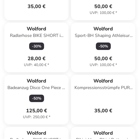
35,00 €
50,00 €
UVP
:
100,00 €
*
Wolford
Wolford
Radlerhose BIKE SHORT in
Sport-BH Shaping Athleisure
Weiß
in grau-mel.
-
30
%
-
50
%
28,00 €
50,00 €
UVP
:
40,00 €
*
UVP
:
100,00 €
*
Wolford
Wolford
Badeanzug Disco One Piece in
Kompressionsstrümpfe PURE
bronze metallic
ENERGY 30 LEG VITALIZER in
-
50
%
Black
125,00 €
35,00 €
UVP
:
250,00 €
*
Wolford
Wolford