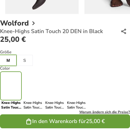
Wolford
Knee-Highs Satin Touch 20 DEN in Black
25,00 €
Größe
M
S
Color
Knee-Highs
Knee-Highs
Knee-Highs
Knee-Highs
Satin Touch
Satin Touch
Satin Touch
Satin Touch
20 DEN in
20 DEN in
20 DEN in
20 DEN in
Warum ändern sich die Preise?
Black
Gobi
Admiral
Cosmetic
In den Warenkorb für
25,00 €