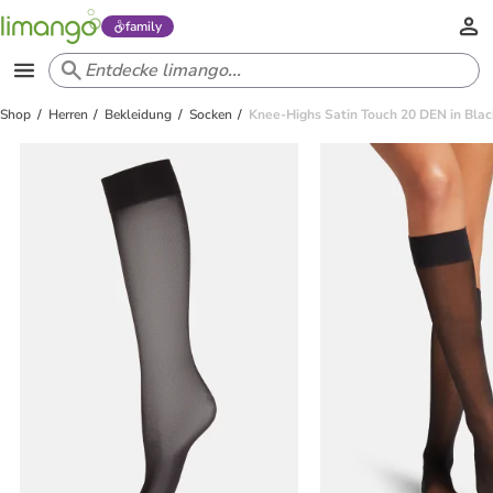
family
Shop
Herren
Bekleidung
Socken
Knee-Highs Satin Touch 20 DEN in Blac