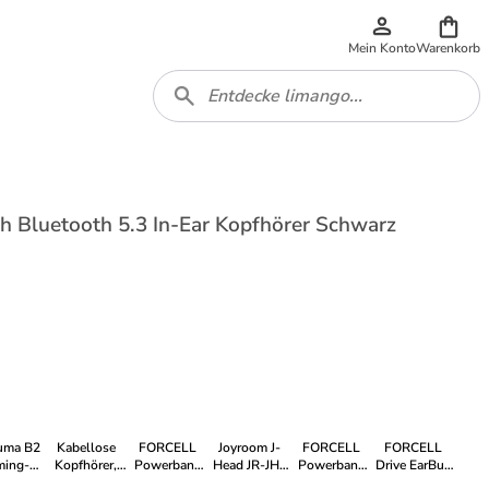
Mein Konto
Warenkorb
h Bluetooth 5.3 In-Ear Kopfhörer Schwarz
uma B2
Kabellose
FORCELL
Joyroom J-
FORCELL
FORCELL
ming-
Kopfhörer,
Powerbank
Head JR-JH1
Powerbank
Drive EarBud
fhörer
Vention Elf
5000mAh
Hybrid ANC
5000mAh
Bluetooth