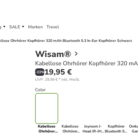
g
SALE
Marken
Travel
llose Ohrhörer Kopfhörer 320 mAh Bluetooth 5.3 In-Ear Kopfhörer Schwarz
Wisam®
Kabellose Ohrhörer Kopfhörer 320 mA
19,95 €
-
33
%
UVP
:
29,99 €
*
inkl. MwSt.
Color
Kabellose
Kabellose
Joyroom J-
Kopfhörer
Onik
Ohrhörer
Ohrhörer
Head JR-JH2
Bluetooth 5.3
Ga
Kopfhörer
NBKB0
Hybrid ANC
Open-Ear
Kop