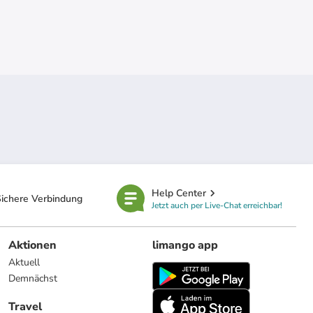
Help Center
ichere Verbindung
Jetzt auch per Live-Chat erreichbar!
Aktionen
limango app
Aktuell
Demnächst
Travel