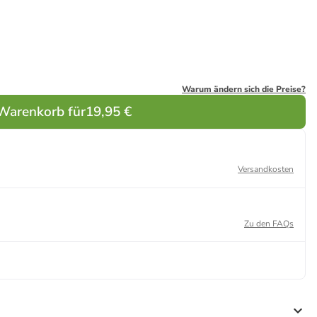
-mm-
Earbuds E04
USB-C PD
Wireless
USB-C PD
Kopfhörer
er 800-
(schwarz)
20W Weiß
Kopfhörer
20W
kabellos In-
-Akku
(schwarz)
Schwarz
Ear
hwarz)
Warum ändern sich die Preise?
 Warenkorb für
19,95 €
Versandkosten
Zu den FAQs