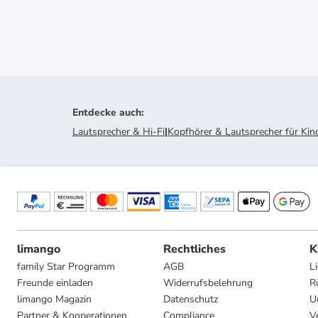
Entdecke auch
:
Lautsprecher & Hi-Fi
|
Kopfhörer & Lautsprecher für Kin
limango
Rechtliches
K
family Star Programm
AGB
L
Freunde einladen
Widerrufsbelehrung
R
limango Magazin
Datenschutz
U
Partner & Kooperationen
Compliance
V