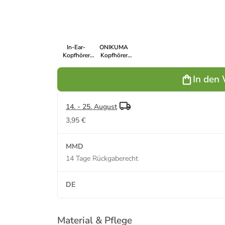
320 mAh
Wireless
Wireless
Kopfhörer
50
Bluetooth
Kopfhörer In-
Kopfhörer
400 mAh
Treib
5.3 In-Ear
Ear schwarz
(schwarz)
Schwarz
mAh
Kopfhörer
(sc
Schwarz
In-Ear-
ONIKUMA
Kopfhörer
Kopfhörer
Bluetooth-
T305 Gaming
Ausführung
TWS
In den
5.3 Kopfhörer
Kopfhörer In-
mit bis zu
Ear-
10m
Kopfhörer
Reichweite
pink
14. - 25. August
3,95 €
MMD
14 Tage Rückgaberecht
DE
Material & Pflege