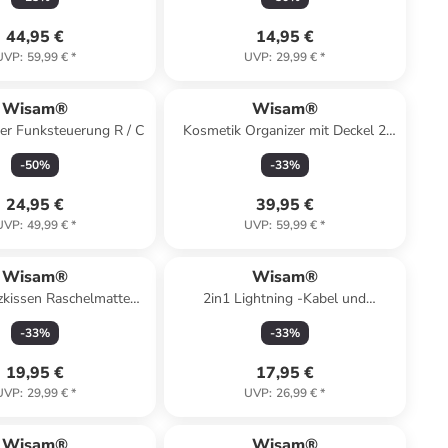
44,95 €
14,95 €
UVP
:
59,99 €
*
UVP
:
29,99 €
*
Wisam®
Wisam®
er Funksteuerung R / C
Kosmetik Organizer mit Deckel 2
Schubladen
-
50
%
-
33
%
24,95 €
39,95 €
UVP
:
49,99 €
*
UVP
:
59,99 €
*
Wisam®
Wisam®
zkissen Raschelmatte
2in1 Lightning -Kabel und
chs Anhänger
induktives Ladegerät für Apple
-
33
%
-
33
%
Watch 1,5m weiß
19,95 €
17,95 €
UVP
:
29,99 €
*
UVP
:
26,99 €
*
Wisam®
Wisam®