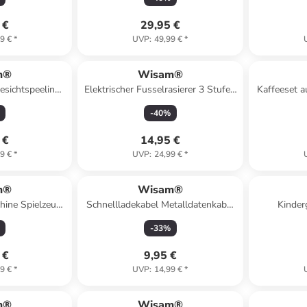
 €
29,95 €
9 €
*
UVP
:
49,99 €
*
m®
Wisam®
esichtspeeling
Elektrischer Fusselrasierer 3 Stufen
Kaffeeset a
3 in 1 Massage
Textilrasierer
Kaffe
-
40
%
 €
14,95 €
9 €
*
UVP
:
24,99 €
*
m®
Wisam®
hine Spielzeug
Schnellladekabel Metalldatenkabel
Kinder
d Mixer
USB-C kompatibel mit iPhone 20W
-
33
%
2m weiß
 €
9,95 €
9 €
*
UVP
:
14,99 €
*
m®
Wisam®