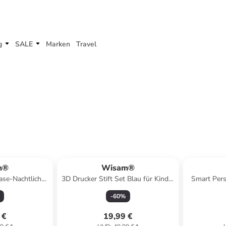
g
SALE
Marken
Travel
m®
Wisam®
se-Nachtlicht
3D Drucker Stift Set Blau für Kinder
Smart Per
kion
Erwachsene mit 3 Farben 1.75mm
BMI B
-
60
%
 €
19,99 €