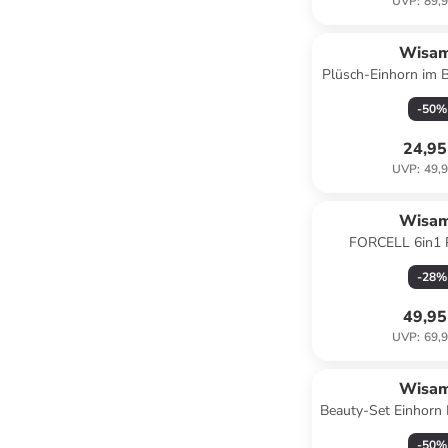
UVP
:
89,9
Wisa
Plüsch-Einhorn im B
cm
-
50
%
24,95
UVP
:
49,9
Wisa
FORCELL 6in1 
15000mAh 45
-
28
%
Ladege
49,95
UVP
:
69,9
Wisa
Beauty-Set Einhorn
Nagelzubehör
-
50
%