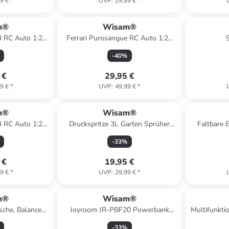
9 €
*
UVP
:
29,99 €
*
m®
Wisam®
 RC Auto 1:24
Ferrari Purosangue RC Auto 1:24
euert
Rastar
Gesichtsr
-
40
%
Haut
 €
29,95 €
9 €
*
UVP
:
49,99 €
*
m®
Wisam®
 RC Auto 1:24
Druckspritze 3L Garten Sprüher
Faltbare 
euert
Bewässerung
-
33
%
 €
19,95 €
9 €
*
UVP
:
29,99 €
*
m®
Wisam®
sche, Balance-
Joyroom JR-PBF20 Powerbank
Multifunktio
benen
10.000mAh 25W
-
33
%