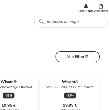
Mein Konto
Warenkorb
Alle Filter
Wisam®
Wisam®
sonenwaage Bluetooth
WS-858 Wireless Hifi Speaker
MR Analyse Waage
Bluetooth Karaoke Mikrofon
-
33
%
-
33
%
Schwarz
19,95 €
19,99 €