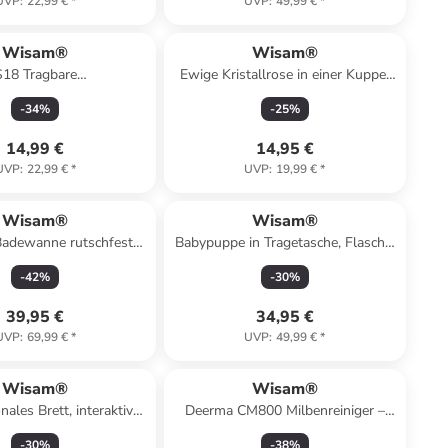
UVP
:
22,99 €
*
UVP
:
49,99 €
*
Wisam®
Wisam®
S18 Tragbare
Ewige Kristallrose in einer Kuppel
einigungsbürste Sonic
mit LED-Beleuchtung
-
34
%
-
25
%
pflege Reinigung
14,99 €
14,95 €
UVP
:
22,99 €
*
UVP
:
19,99 €
*
Wisam®
Wisam®
Badewanne rutschfest
Babypuppe in Tragetasche, Flasche,
klappbar
Schnuller, spricht
-
42
%
-
30
%
39,95 €
34,95 €
UVP
:
69,99 €
*
UVP
:
49,99 €
*
Wisam®
Wisam®
nales Brett, interaktiver
Deerma CM800 Milbenreiniger –
Tisch für
Anti-Milben & UV
-
30
%
-
38
%