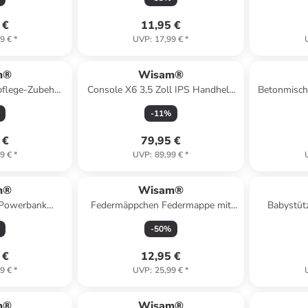
 €
11,95 €
9 €
*
UVP
:
17,99 €
*
m®
Wisam®
flege-Zubehör:
Console X6 3,5 Zoll IPS Handheld
Betonmisch
hen, 35 cm
Konsole
-
11
%
 €
79,95 €
9 €
*
UVP
:
89,99 €
*
m®
Wisam®
Powerbank
Federmäppchen Federmappe mit
Babystüt
 USB-A/USB-C
Reißverschluss
Fu
-
50
%
 €
12,95 €
9 €
*
UVP
:
25,99 €
*
m®
Wisam®