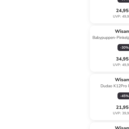
24,95
UVP
:
49,9
Wisa
Babypuppen-Pinkelp
Flasche, Töpfc
-
30
%
34,95
UVP
:
49,9
Wisa
Dudao K12Pro 
20000mAh 22.5W
-
45
%
21,95
UVP
:
39,9
Wisa