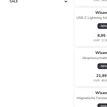
UVP
:
34,9
SALE
Wisa
USB-C Lightning Sc
30W 1.2m
-
50
%
8,95
UVP
:
17,9
Wisa
Akupressurmatte
Akupressur Set Mas
-
56
%
40 Gr
21,99
UVP
:
49,9
Wisa
Magnetische Fenster
Mädchen Rosa
-
50
%