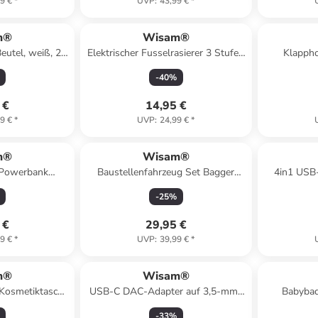
9 €
*
UVP
:
43,99 €
*
m®
Wisam®
eutel, weiß, 25
Elektrischer Fusselrasierer 3 Stufen
Klappho
Textilrasierer
Fußs
-
40
%
 €
14,95 €
9 €
*
UVP
:
24,99 €
*
m®
Wisam®
Powerbank
Baustellenfahrzeug Set Bagger
4in1 USB
W USB-C/A
Lader Licht Sound
Lightning 
-
25
%
rät
 €
29,95 €
9 €
*
UVP
:
39,99 €
*
m®
Wisam®
 Kosmetiktasche
USB-C DAC-Adapter auf 3,5-mm-
Babybad
 Kosmetik
Miniklinke Schwarz
Ther
-
33
%