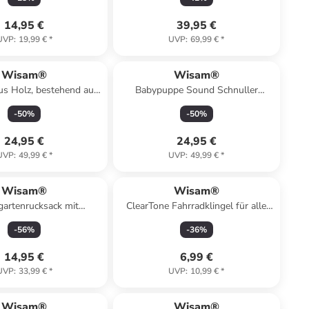
14,95 €
39,95 €
UVP
:
19,99 €
*
UVP
:
69,99 €
*
Wisam®
Wisam®
us Holz, bestehend aus
Babypuppe Sound Schnuller
emaschine, Tassen
Lätzchen Blauer Katzenpyjama
-
50
%
-
50
%
24,95 €
24,95 €
UVP
:
49,99 €
*
UVP
:
49,99 €
*
Wisam®
Wisam®
gartenrucksack mit
ClearTone Fahrradklingel für alle
Hauptfach
Fahrradtypen mit Lenker Ø 22.2mm
-
56
%
-
36
%
Schwarz
14,95 €
6,99 €
UVP
:
33,99 €
*
UVP
:
10,99 €
*
Wisam®
Wisam®