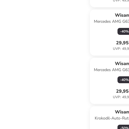
UVP
:
49,9
Wisa
Mercedes AMG G63
ferngest
-
40
%
29,95
UVP
:
49,9
Wisa
Mercedes AMG G63
ferngest
-
40
%
29,95
UVP
:
49,9
Wisa
Krokodil-Auto-Rut
Bahn, 5 E
-
50
%