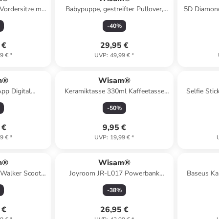
Vordersitze mit
Babypuppe, gestreifter Pullover,
5D Diamond
rn
Mütze, Schal, Accessoires
-
40
%
 €
29,95 €
9 €
*
UVP
:
49,99 €
*
m®
Wisam®
pp Digital
Keramiktasse 330ml Kaffeetasse
Selfie Sti
luetooth iOS
mit Motiv
Weiß
-
50
%
chwarz
 €
9,95 €
9 €
*
UVP
:
19,99 €
*
m®
Wisam®
 Walker Scooter
Joyroom JR-L017 Powerbank
Baseus Ka
lzeug
10.000mAh 22,5W mit Kabel
Schnelllad
-
38
%
 €
26,95 €