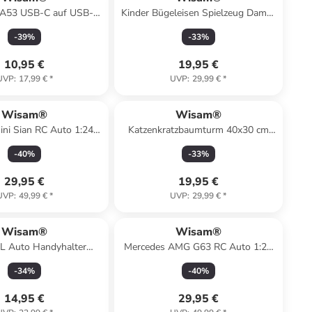
-A53 USB-C auf USB-C
Kinder Bügeleisen Spielzeug Dampf
Schnellladekabel
Licht Sound
-
39
%
-
33
%
10,95 €
19,95 €
UVP
:
17,99 €
*
UVP
:
29,99 €
*
Wisam®
Wisam®
ni Sian RC Auto 1:24
Katzenkratzbaumturm 40x30 cm
Rastar
Kratzbaum
-
40
%
-
33
%
29,95 €
19,95 €
UVP
:
49,99 €
*
UVP
:
29,99 €
*
Wisam®
Wisam®
 Auto Handyhalter
Mercedes AMG G63 RC Auto 1:24
augnapfhalter schwarz
ferngesteuert
-
34
%
-
40
%
14,95 €
29,95 €