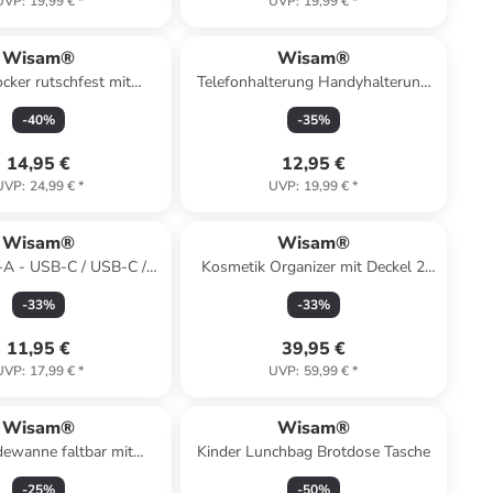
UVP
:
19,99 €
*
UVP
:
19,99 €
*
Wisam®
Wisam®
cker rutschfest mit
Telefonhalterung Handyhalterung
tütze 24x19 cm
für Lüftungsschlitz 360° drehbar
-
40
%
-
35
%
schwarz
14,95 €
12,95 €
UVP
:
24,99 €
*
UVP
:
19,99 €
*
Wisam®
Wisam®
-A - USB-C / USB-C /
Kosmetik Organizer mit Deckel 2
/ Micro-USB-Kabel 1,2m
Schubladen
-
33
%
-
33
%
schwarz
11,95 €
39,95 €
UVP
:
17,99 €
*
UVP
:
59,99 €
*
Wisam®
Wisam®
ewanne faltbar mit
Kinder Lunchbag Brotdose Tasche
mometer Sterne
-
25
%
-
50
%