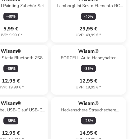
 Painting Zubehör Set
Lamborghini Sesto Elemento RC
Auto 1:24
-
40
%
-
40
%
5,99 €
29,95 €
UVP
:
9,99 €
*
UVP
:
49,99 €
*
Wisam®
Wisam®
ck Stativ Bluetooth ZS8
FORCELL Auto Handyhalter
 Fernbedienung
GuardianAV Lüftung schwarz
-
35
%
-
35
%
12,95 €
12,95 €
UVP
:
19,99 €
*
UVP
:
19,99 €
*
Wisam®
Wisam®
bel USB-C auf USB-C
Heckenschere Strauchschere
ekbel, 100W, 1m (weiß)
Gartenschere 53 cm Koffer
-
35
%
-
25
%
12,95 €
14,95 €