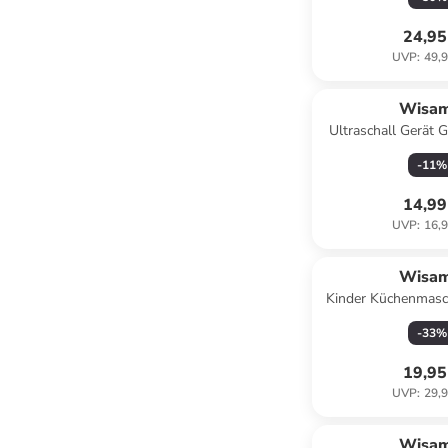
24,95
UVP
:
49,9
Wisa
Ultraschall Gerät G
Gesichtsreinigung 
-
11
%
14,99
UVP
:
16,9
Wisa
Kinder Küchenmasc
Licht Soun
-
33
%
19,95
UVP
:
29,9
Wisa