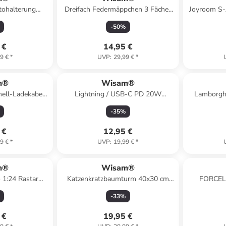
tohalterung
Dreifach Federmäppchen 3 Fächer
Joyroom S
Telefon am
Federmappe mit Reißverschluss
60W 
-
50
%
er schwarz
 €
14,95 €
9 €
*
UVP
:
29,99 €
*
m®
Wisam®
ell-Ladekabel
Lightning / USB-C PD 20W
Lamborghi
 , 1,2m grau
Schnell-Kabel 1,2m Schwarz
-
35
%
 €
12,95 €
9 €
*
UVP
:
19,99 €
*
m®
Wisam®
1:24 Rastar
Katzenkratzbaumturm 40x30 cm
FORCELL
euert
Kratzbaum
Guardian S
-
33
%
 €
19,95 €