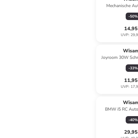
Mechanische Au
universal für 
-
50
%
Cockpit/Fenst
14,95
UVP
:
29,9
Wisa
Joyroom 30W Schn
USB - Lightning
-
33
%
11,95
UVP
:
17,9
Wisa
BMW i5 RC Auto 
ferngest
-
40
%
29,95