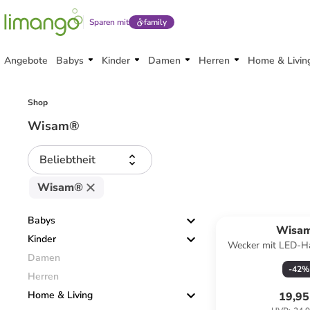
Sparen mit
family
Angebote
Babys
Kinder
Damen
Herren
Home & Livin
Shop
Wisam®
Beliebtheit
Wisam®
Babys
Wisa
Kinder
Wecker mit LED-Ha
Damen
Alarmfun
-
42
%
Herren
Home & Living
19,95