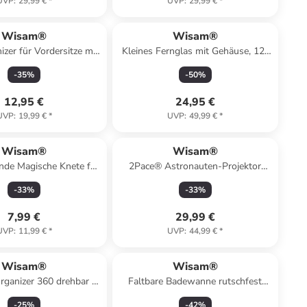
UVP
:
29,99 €
*
UVP
:
29,99 €
*
Wisam®
Wisam®
zer für Vordersitze mit
Kleines Fernglas mit Gehäuse, 12-
Fächern
fache Vergrößerung
-
35
%
-
50
%
12,95 €
24,95 €
UVP
:
19,99 €
*
UVP
:
49,99 €
*
Wisam®
Wisam®
nde Magische Knete für
2Pace® Astronauten-Projektor
 Modellierwerkzeug 12
Nachtlicht mit Sternenhimmel und
-
33
%
-
33
%
Farben
Nebula-Effekte
7,99 €
29,99 €
UVP
:
11,99 €
*
UVP
:
44,99 €
*
Wisam®
Wisam®
rganizer 360 drehbar 5
Faltbare Badewanne rutschfest
cher Make-up
klappbar
-
25
%
-
42
%