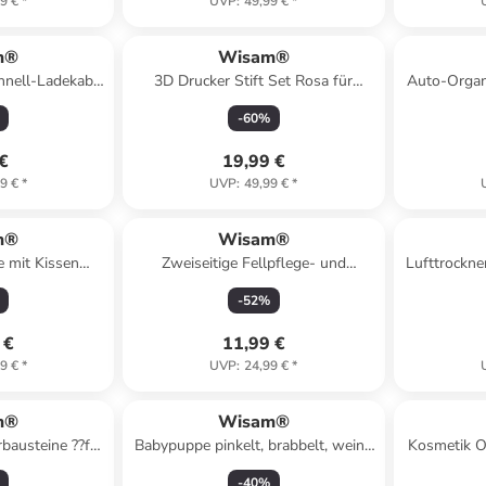
9 €
*
UVP
:
49,99 €
*
m®
Wisam®
hnell-Ladekabel
3D Drucker Stift Set Rosa für
Auto-Organi
 grau
Kinder Erwachsene mit 3 Farben
-
60
%
1.75mm
 €
19,99 €
9 €
*
UVP
:
49,99 €
*
m®
Wisam®
 mit Kissen
Zweiseitige Fellpflege- und
Lufttrockne
sagematte 60 x
Reinigungsbürste für Hund Katze
Kinder mit
-
52
%
au
Blau/Schwarz
 €
11,99 €
9 €
*
UVP
:
24,99 €
*
m®
Wisam®
bausteine ??für
Babypuppe pinkelt, brabbelt, weint,
Kosmetik O
 50 Stk.
spricht 12 Geräusche
Fä
-
40
%