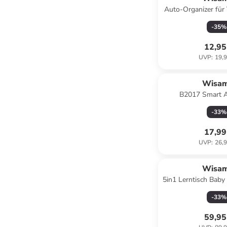
Auto-Organizer für 
Fäche
-
35
%
12,95
UVP
:
19,9
Wisa
B2017 Smart A
Personenwaage B
-
33
%
Android S
17,99
UVP
:
26,9
Wisa
5in1 Lerntisch Baby
Lernspie
-
33
%
59,95