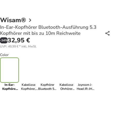
Wisam®
In-Ear-Kopfhörer Bluetooth-Ausführung 5.3
Kopfhörer mit bis zu 10m Reichweite
32,95 €
-
34
%
UVP
:
49,99 €
*
inkl. MwSt.
Color
In-Ear-
Kabellose
Kopfhörer
Kabellose
Joyroom J-
Kopfhörer
Kopfhörer,
Bluetooth 5.3
Ohrhörer
Head JR-JH2
Bluetooth-
Vention Elf
Open-Ear
NBKB0
Hybrid ANC
Ausführung
Earbuds E04
Kopfhörer
Wireless
Wireless
5.3
(schwarz)
400 mAh
Kopfhörer In-
Kopfhörer
Kopfhörer
Schwarz
Ear schwarz
(schwarz)
mit bis zu
10m