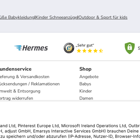
üße Babykleidung
|
Kinder Schneeanzüge
|
Outdoor & Sport für kids
S
undenservice
Shop
ieferung & Versandkosten
Angebote
ücksendungen / Reklamationen
Babys
mwelt & Entsorgung
Kinder
ertrag widerrufen
Damen
esetzliche Gewährleistung und Reparatur
Herren
Wohnen
Trachten
Marken