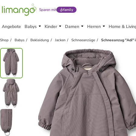
Sparen mit
family
Angebote
Babys
Kinder
Damen
Herren
Home & Livin
Shop
Babys
Bekleidung
Jacken
Schneeanzüge
Schneeanzug "Adi" i