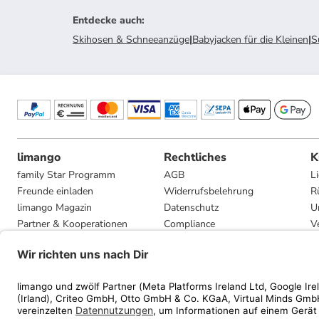
Entdecke auch
:
Skihosen & Schneeanzüge
|
Babyjacken für die Kleinen
|
S
limango
Rechtliches
K
family Star Programm
AGB
L
Freunde einladen
Widerrufsbelehrung
R
limango Magazin
Datenschutz
U
Partner & Kooperationen
Compliance
V
Jobs
Impressum
G
Presse
Privatsphäre-Einstellungen
Mediadaten
Geschenkgutscheinbedingungen