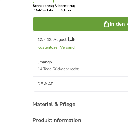
Schneeanzug
Schneeanzug
"Adi" in Lila
"Adi" in
Hellbraun
In den
12. - 13. August
Kostenloser Versand
limango
14 Tage Rückgaberecht
DE & AT
Material & Pflege
Produktinformation