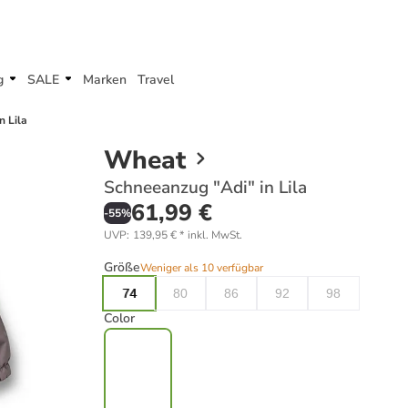
g
SALE
Marken
Travel
n Lila
Wheat
Schneeanzug "Adi" in Lila
61,99 €
-
55
%
UVP
:
139,95 €
*
inkl. MwSt.
Größe
Weniger als 10 verfügbar
74
80
86
92
98
Color