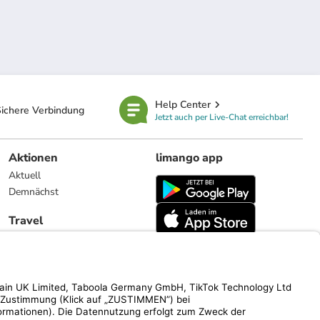
Help Center
ichere Verbindung
Jetzt auch per Live-Chat erreichbar!
Aktionen
limango app
Aktuell
Demnächst
Travel
Reiseangebote