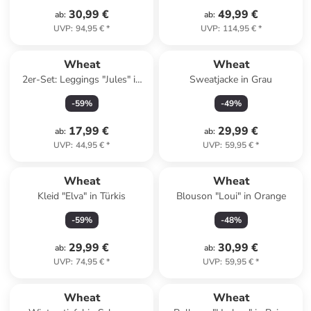
30,99 €
49,99 €
ab
:
ab
:
UVP
:
94,95 €
*
UVP
:
114,95 €
*
Wheat
Wheat
2er-Set: Leggings "Jules" in
Sweatjacke in Grau
Rosa/ Creme
-
59
%
-
49
%
17,99 €
29,99 €
ab
:
ab
:
UVP
:
44,95 €
*
UVP
:
59,95 €
*
Wheat
Wheat
Kleid "Elva" in Türkis
Blouson "Loui" in Orange
-
59
%
-
48
%
29,99 €
30,99 €
ab
:
ab
:
UVP
:
74,95 €
*
UVP
:
59,95 €
*
Wheat
Wheat