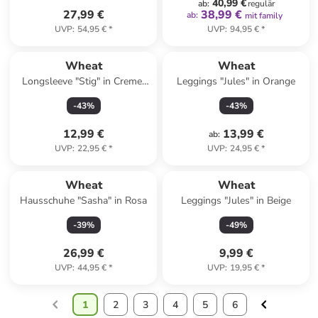
40,99 €
ab
:
regulär
27,99 €
38,99 €
ab
:
mit family
UVP
:
54,95 €
*
UVP
:
94,95 €
*
Wheat
Wheat
Longsleeve "Stig" in Creme/
Leggings "Jules" in Orange
Schwarz
-
43
%
-
43
%
12,99 €
13,99 €
ab
:
UVP
:
22,95 €
*
UVP
:
24,95 €
*
Wheat
Wheat
Hausschuhe "Sasha" in Rosa
Leggings "Jules" in Beige
-
39
%
-
49
%
26,99 €
9,99 €
UVP
:
44,95 €
*
UVP
:
19,95 €
*
1
2
3
4
5
6