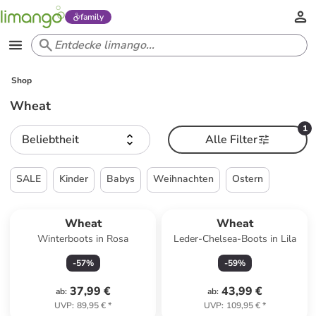
family
Shop
Wheat
1
Beliebtheit
Alle Filter
SALE
Kinder
Babys
Weihnachten
Ostern
Wheat
Wheat
Winterboots in Rosa
Leder-Chelsea-Boots in Lila
-
57
%
-
59
%
37,99 €
43,99 €
ab
:
ab
:
UVP
:
89,95 €
*
UVP
:
109,95 €
*