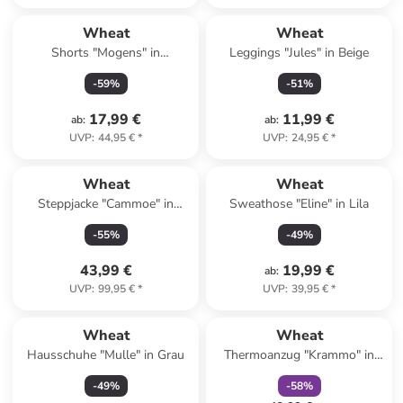
Wheat
Wheat
Shorts "Mogens" in
Leggings "Jules" in Beige
Dunkelblau
-
59
%
-
51
%
17,99 €
11,99 €
ab
:
ab
:
UVP
:
44,95 €
*
UVP
:
24,95 €
*
Wheat
Wheat
Steppjacke "Cammoe" in
Sweathose "Eline" in Lila
Anthrazit
-
55
%
-
49
%
43,99 €
19,99 €
ab
:
UVP
:
99,95 €
*
UVP
:
39,95 €
*
family
rabatt
Wheat
Wheat
Hausschuhe "Mulle" in Grau
Thermoanzug "Krammo" in
Blau
-
49
%
-
58
%