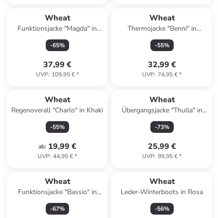
Wheat
Wheat
Funktionsjacke "Magda" in
Thermojacke "Benni" in
Rosa
Dunkelblau
-
65
%
-
55
%
37,99 €
32,99 €
UVP
:
109,95 €
*
UVP
:
74,95 €
*
Wheat
Wheat
Regenoverall "Charlo" in Khaki
Übergangsjacke "Thulla" in
Beige
-
55
%
-
73
%
19,99 €
25,99 €
ab
:
UVP
:
44,95 €
*
UVP
:
99,95 €
*
Wheat
Wheat
Funktionsjacke "Bassio" in
Leder-Winterboots in Rosa
Anthrazit
-
67
%
-
56
%