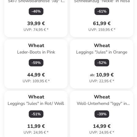
Ski-/ Snowboardhose "Jay" in
Schneeanzug "Nickie" in Rosa
Lila
-
46
%
-
61
%
39,99 €
61,99 €
UVP
:
74,95 €
*
UVP
:
159,95 €
*
Wheat
Wheat
Leder-Boots in Pink
Leggings "Jules" in Orange
-
59
%
-
52
%
44,99 €
10,99 €
ab
:
UVP
:
109,95 €
*
UVP
:
22,95 €
*
Wheat
Wheat
Leggings "Jules" in Rot/ Weiß
Woll-Unterhemd ''Iggy'' in
Grau
-
51
%
-
39
%
11,99 €
14,99 €
UVP
:
24,95 €
*
UVP
:
24,95 €
*