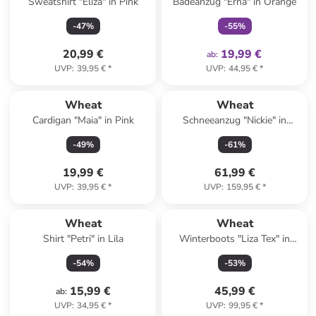
Sweatshirt "Eliza" in Pink
Badeanzug "Erna" in Orange
-
47
%
-
55
%
20,99 €
19,99 €
ab
:
UVP
:
39,95 €
*
UVP
:
44,95 €
*
Wheat
Wheat
Cardigan "Maia" in Pink
Schneeanzug "Nickie" in
Anthrazit
-
49
%
-
61
%
19,99 €
61,99 €
UVP
:
39,95 €
*
UVP
:
159,95 €
*
Wheat
Wheat
Shirt "Petri" in Lila
Winterboots "Liza Tex" in
Rosa
-
54
%
-
53
%
15,99 €
45,99 €
ab
:
UVP
:
34,95 €
*
UVP
:
99,95 €
*