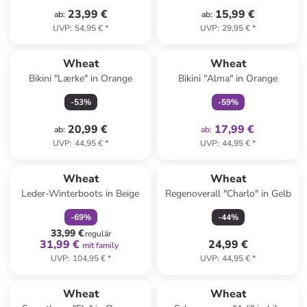
23,99 €
15,99 €
ab
:
ab
:
UVP
:
54,95 €
*
UVP
:
29,95 €
*
family
exklusiv
Wheat
Wheat
Bikini "Lærke" in Orange
Bikini "Alma" in Orange
-
53
%
-
59
%
20,99 €
17,99 €
ab
:
ab
:
UVP
:
44,95 €
*
UVP
:
44,95 €
*
family
rabatt
Wheat
Wheat
Leder-Winterboots in Beige
Regenoverall "Charlo" in Gelb
-
69
%
-
44
%
33,99 €
regulär
31,99 €
24,99 €
mit family
UVP
:
104,95 €
*
UVP
:
44,95 €
*
Wheat
Wheat