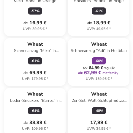
Kleid "Anna" in Orange
Sneakers "Bobbie" in Beige
-
57
%
-
61
%
16,99 €
18,99 €
ab
:
ab
:
UVP
:
39,95 €
*
UVP
:
49,95 €
*
family
rabatt
Wheat
Wheat
Schneeanzug "Miko" in
Schneeanzug "Adi" in Hellblau
Hellblau
-
61
%
-
60
%
64,99 €
ab
:
regulär
69,99 €
62,99 €
ab
:
ab
:
mit family
UVP
:
179,95 €
*
UVP
:
159,95 €
*
Wheat
Wheat
Leder-Sneakers "Barres" in
2er-Set: Woll-Schlupfmützen
Beige/ Rosa
''Kim'' in Rosa
-
64
%
-
48
%
38,99 €
17,99 €
ab
:
UVP
:
109,95 €
*
UVP
:
34,95 €
*