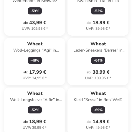
Winterboots in Schwarz
Sweatshirt "Lia" in Lila
-
59
%
-
52
%
43,99 €
18,99 €
ab
:
ab
:
UVP
:
109,95 €
*
UVP
:
39,95 €
*
Wheat
Wheat
Woll-Leggings ''Agi'' in
Leder-Sneakers "Barres" in
Dunkelblau
Rosa
-
48
%
-
64
%
17,99 €
38,99 €
ab
:
ab
:
UVP
:
34,95 €
*
UVP
:
109,95 €
*
Wheat
Wheat
Woll-Longsleeve ''Alfie'' in
Kleid "Sessa" in Rot/ Weiß
Dunkelblau
-
52
%
-
69
%
18,99 €
14,99 €
ab
:
ab
:
UVP
:
39,95 €
*
UVP
:
49,95 €
*