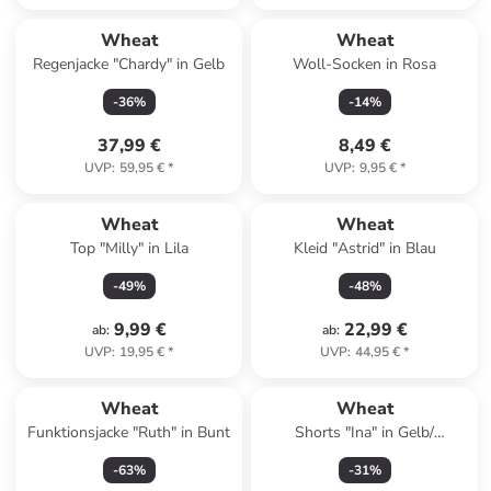
Wheat
Wheat
Regenjacke "Chardy" in Gelb
Woll-Socken in Rosa
-
36
%
-
14
%
37,99 €
8,49 €
UVP
:
59,95 €
*
UVP
:
9,95 €
*
Wheat
Wheat
Top "Milly" in Lila
Kleid "Astrid" in Blau
-
49
%
-
48
%
9,99 €
22,99 €
ab
:
ab
:
UVP
:
19,95 €
*
UVP
:
44,95 €
*
Wheat
Wheat
Funktionsjacke "Ruth" in Bunt
Shorts "Ina" in Gelb/
Dunkelblau
-
63
%
-
31
%