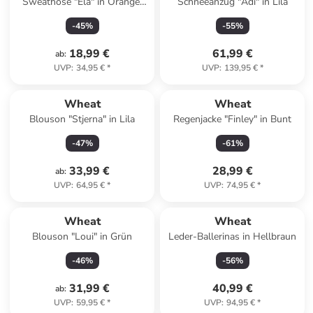
Sweathose "Ela" in Orange/
Schneeanzug "Adi" in Lila
Hellblau
-
45
%
-
55
%
18,99 €
61,99 €
ab
:
UVP
:
34,95 €
*
UVP
:
139,95 €
*
Wheat
Wheat
Blouson "Stjerna" in Lila
Regenjacke "Finley" in Bunt
-
47
%
-
61
%
33,99 €
28,99 €
ab
:
UVP
:
64,95 €
*
UVP
:
74,95 €
*
Wheat
Wheat
Blouson "Loui" in Grün
Leder-Ballerinas in Hellbraun
-
46
%
-
56
%
31,99 €
40,99 €
ab
:
UVP
:
59,95 €
*
UVP
:
94,95 €
*