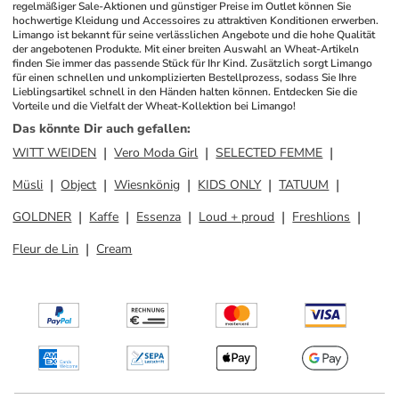
regelmäßiger Sale-Aktionen und günstiger Preise im Outlet können Sie 
hochwertige Kleidung und Accessoires zu attraktiven Konditionen erwerben. 
Limango ist bekannt für seine verlässlichen Angebote und die hohe Qualität 
der angebotenen Produkte. Mit einer breiten Auswahl an Wheat-Artikeln 
finden Sie immer das passende Stück für Ihr Kind. Zusätzlich sorgt Limango 
für einen schnellen und unkomplizierten Bestellprozess, sodass Sie Ihre 
Lieblingsartikel schnell in den Händen halten können. Entdecken Sie die 
Vorteile und die Vielfalt der Wheat-Kollektion bei Limango!
Das könnte Dir auch gefallen
:
WITT WEIDEN
Vero Moda Girl
SELECTED FEMME
Müsli
Object
Wiesnkönig
KIDS ONLY
TATUUM
GOLDNER
Kaffe
Essenza
Loud + proud
Freshlions
Fleur de Lin
Cream