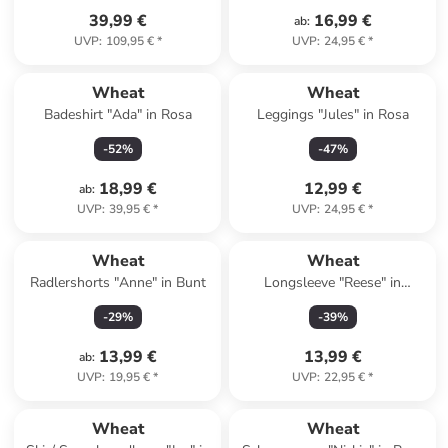
39,99 €
16,99 €
ab
:
UVP
:
109,95 €
*
UVP
:
24,95 €
*
Wheat
Wheat
Badeshirt "Ada" in Rosa
Leggings "Jules" in Rosa
-
52
%
-
47
%
18,99 €
12,99 €
ab
:
UVP
:
39,95 €
*
UVP
:
24,95 €
*
Wheat
Wheat
Radlershorts "Anne" in Bunt
Longsleeve "Reese" in
Hellblau
-
29
%
-
39
%
13,99 €
13,99 €
ab
:
UVP
:
19,95 €
*
UVP
:
22,95 €
*
Wheat
Wheat