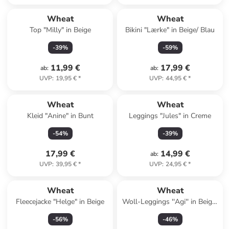
Wheat
Wheat
Top "Milly" in Beige
Bikini "Lærke" in Beige/ Blau
-
39
%
-
59
%
11,99 €
17,99 €
ab
:
ab
:
UVP
:
19,95 €
*
UVP
:
44,95 €
*
Wheat
Wheat
Kleid "Anine" in Bunt
Leggings "Jules" in Creme
-
54
%
-
39
%
17,99 €
14,99 €
ab
:
UVP
:
39,95 €
*
UVP
:
24,95 €
*
Wheat
Wheat
Fleecejacke "Helge" in Beige
Woll-Leggings ''Agi'' in Beige/
Rosa
-
56
%
-
46
%