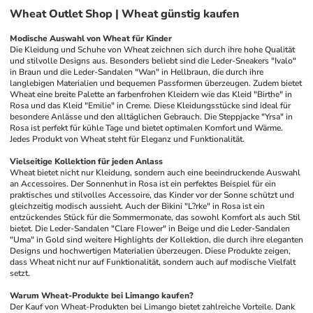
Wheat Outlet Shop | Wheat günstig kaufen
Modische Auswahl von Wheat für Kinder
Die Kleidung und Schuhe von Wheat zeichnen sich durch ihre hohe Qualität 
und stilvolle Designs aus. Besonders beliebt sind die Leder-Sneakers "Ivalo" 
in Braun und die Leder-Sandalen "Wan" in Hellbraun, die durch ihre 
langlebigen Materialien und bequemen Passformen überzeugen. Zudem bietet 
Wheat eine breite Palette an farbenfrohen Kleidern wie das Kleid "Birthe" in 
Rosa und das Kleid "Emilie" in Creme. Diese Kleidungsstücke sind ideal für 
besondere Anlässe und den alltäglichen Gebrauch. Die Steppjacke "Yrsa" in 
Rosa ist perfekt für kühle Tage und bietet optimalen Komfort und Wärme. 
Jedes Produkt von Wheat steht für Eleganz und Funktionalität.
Vielseitige Kollektion für jeden Anlass
Wheat bietet nicht nur Kleidung, sondern auch eine beeindruckende Auswahl 
an Accessoires. Der Sonnenhut in Rosa ist ein perfektes Beispiel für ein 
praktisches und stilvolles Accessoire, das Kinder vor der Sonne schützt und 
gleichzeitig modisch aussieht. Auch der Bikini "L?rke" in Rosa ist ein 
entzückendes Stück für die Sommermonate, das sowohl Komfort als auch Stil 
bietet. Die Leder-Sandalen "Clare Flower" in Beige und die Leder-Sandalen 
"Uma" in Gold sind weitere Highlights der Kollektion, die durch ihre eleganten 
Designs und hochwertigen Materialien überzeugen. Diese Produkte zeigen, 
dass Wheat nicht nur auf Funktionalität, sondern auch auf modische Vielfalt 
setzt.
Warum Wheat-Produkte bei Limango kaufen?
Der Kauf von Wheat-Produkten bei Limango bietet zahlreiche Vorteile. Dank 