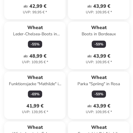
42,99 €
43,99 €
ab
:
ab
:
UVP
:
99,95 €
*
UVP
:
109,95 €
*
Wheat
Wheat
Leder-Chelsea-Boots in
Boots in Bordeaux
Schwarz
-
55
%
-
59
%
48,99 €
43,99 €
ab
:
ab
:
UVP
:
109,95 €
*
UVP
:
109,95 €
*
Wheat
Wheat
Funktionsjacke "Mathilde" in
Parka "Spriing" in Rosa
Beige
-
69
%
-
59
%
41,99 €
43,99 €
ab
:
UVP
:
139,95 €
*
UVP
:
109,95 €
*
Wheat
Wheat