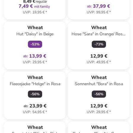
8,49 €
regulär
7,49 €
37,99 €
ab
:
mit family
UVP
:
19,95 €
*
UVP
:
99,95 €
*
family
exklusiv
Wheat
Wheat
Hut "Daisy" in Beige
Hose "Sara" in Orange/ Rosa/
Grün
-
53
%
-
73
%
13,99 €
12,99 €
ab
:
UVP
:
29,95 €
*
UVP
:
49,95 €
*
Wheat
Wheat
Fleecejacke "Helge" in Rosa
Sonnenhut "Bora" in Rosa
-
56
%
-
56
%
23,99 €
12,99 €
ab
:
UVP
:
54,95 €
*
UVP
:
29,95 €
*
family
exklusiv
Wheat
Wheat