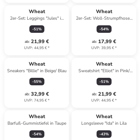
Wheat
Wheat
2er-Set: Leggings "Jules" in
2er-Set: Woll-Strumpfhosen
Lila
in Dunkelblau/ Hellbraun
-
51
%
-
54
%
21,99 €
17,99 €
ab
:
ab
:
UVP
:
44,95 €
*
UVP
:
39,95 €
*
Wheat
Wheat
Sneakers "Billie" in Beige/ Blau
Sweatshirt "Elliot" in Pink/
Creme
-
55
%
-
51
%
32,99 €
21,99 €
ab
:
ab
:
UVP
:
74,95 €
*
UVP
:
44,95 €
*
Wheat
Wheat
Barfuß-Gummistiefel in Taupe
Longsleeve "Ida" in Lila
-
54
%
-
43
%