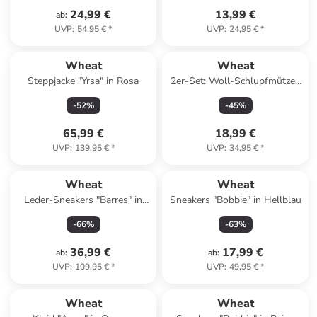
24,99 €
13,99 €
ab
:
UVP
:
54,95 €
*
UVP
:
24,95 €
*
Wheat
Wheat
Steppjacke "Yrsa" in Rosa
2er-Set: Woll-Schlupfmützen
''Felix'' in Beige/ Rosa
-
52
%
-
45
%
65,99 €
18,99 €
UVP
:
139,95 €
*
UVP
:
34,95 €
*
Wheat
Wheat
Leder-Sneakers "Barres" in
Sneakers "Bobbie" in Hellblau
Beige
-
66
%
-
63
%
36,99 €
17,99 €
ab
:
ab
:
UVP
:
109,95 €
*
UVP
:
49,95 €
*
Wheat
Wheat