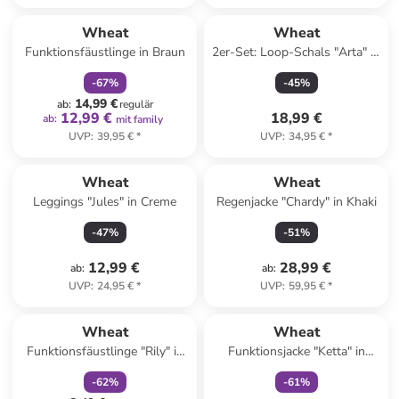
family
rabatt
Wheat
Wheat
Funktionsfäustlinge in Braun
2er-Set: Loop-Schals "Arta" in
Dunkelblau/ Weiß
-
67
%
-
45
%
14,99 €
ab
:
regulär
12,99 €
18,99 €
ab
:
mit family
UVP
:
39,95 €
*
UVP
:
34,95 €
*
Wheat
Wheat
Leggings "Jules" in Creme
Regenjacke "Chardy" in Khaki
-
47
%
-
51
%
12,99 €
28,99 €
ab
:
ab
:
UVP
:
24,95 €
*
UVP
:
59,95 €
*
family
rabatt
family
exklusiv
Wheat
Wheat
Funktionsfäustlinge "Rily" in
Funktionsjacke "Ketta" in
Rot
Orange
-
62
%
-
61
%