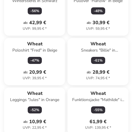
Winterstiefel in Schwarz
Pullover "Harlow" in Beige
-
56
%
-
48
%
42,99 €
30,99 €
ab
:
ab
:
UVP
:
99,95 €
*
UVP
:
59,95 €
*
Wheat
Wheat
Poloshirt "Fred" in Beige
Sneakers "Billie" in
Dunkelblau
-
47
%
-
61
%
20,99 €
28,99 €
ab
:
ab
:
UVP
:
39,95 €
*
UVP
:
74,95 €
*
Wheat
Wheat
Leggings "Jules" in Orange
Funktionsjacke "Mathilde" in
Rosa
-
52
%
-
55
%
10,99 €
61,99 €
ab
:
UVP
:
22,95 €
*
UVP
:
139,95 €
*