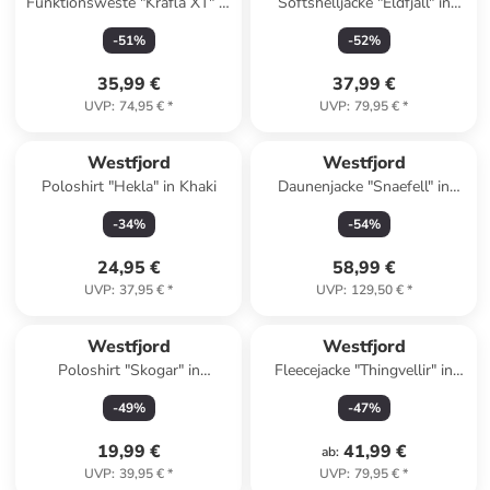
Funktionsweste "Krafla XT" in
Softshelljacke "Eldfjall" in
Mint
Petrol
-
51
%
-
52
%
35,99 €
37,99 €
UVP
:
74,95 €
*
UVP
:
79,95 €
*
Westfjord
Westfjord
Poloshirt "Hekla" in Khaki
Daunenjacke "Snaefell" in
Dunkelblau
-
34
%
-
54
%
24,95 €
58,99 €
UVP
:
37,95 €
*
UVP
:
129,50 €
*
Westfjord
Westfjord
Poloshirt "Skogar" in
Fleecejacke "Thingvellir" in
Dunkelblau
Dunkelblau
-
49
%
-
47
%
19,99 €
41,99 €
ab
:
UVP
:
39,95 €
*
UVP
:
79,95 €
*