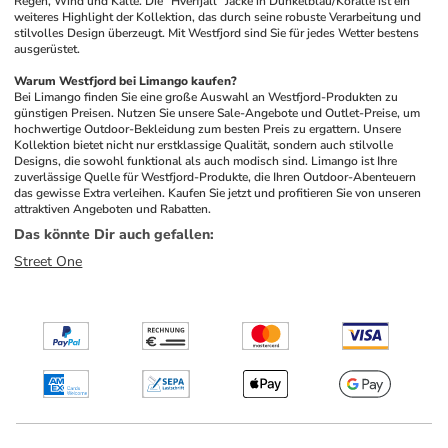
Regen, Wind und Kälte. Die "Hverfjall" Jacke in Dunkelblau/Koralle ist ein 
weiteres Highlight der Kollektion, das durch seine robuste Verarbeitung und 
stilvolles Design überzeugt. Mit Westfjord sind Sie für jedes Wetter bestens 
ausgerüstet.
Warum Westfjord bei Limango kaufen?
Bei Limango finden Sie eine große Auswahl an Westfjord-Produkten zu 
günstigen Preisen. Nutzen Sie unsere Sale-Angebote und Outlet-Preise, um 
hochwertige Outdoor-Bekleidung zum besten Preis zu ergattern. Unsere 
Kollektion bietet nicht nur erstklassige Qualität, sondern auch stilvolle 
Designs, die sowohl funktional als auch modisch sind. Limango ist Ihre 
zuverlässige Quelle für Westfjord-Produkte, die Ihren Outdoor-Abenteuern 
das gewisse Extra verleihen. Kaufen Sie jetzt und profitieren Sie von unseren 
attraktiven Angeboten und Rabatten.
Das könnte Dir auch gefallen
:
Street One