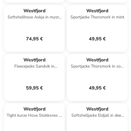
Westfjord
Westfjord
Softshellhose Askja in mystic
Sportjacke Thorsmork in mint
blue
74,95 €
49,95 €
Westfjord
Westfjord
Fleecejacke Sandvik in
Sportjacke Thorsmork in soft
midnight petrol
black
59,95 €
49,95 €
Westfjord
Westfjord
Tight kurze Hose Stokksnes in
Softshelljacke Eldjall in deep
soft black
violet