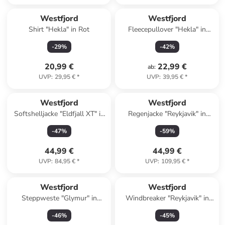
Westfjord
Westfjord
Shirt "Hekla" in Rot
Fleecepullover "Hekla" in
Dunkelblau/ Pink
-
29
%
-
42
%
20,99 €
22,99 €
ab
:
UVP
:
29,95 €
*
UVP
:
39,95 €
*
Westfjord
Westfjord
Softshelljacke "Eldfjall XT" in
Regenjacke "Reykjavik" in
Blau
Türkis
-
47
%
-
59
%
44,99 €
44,99 €
UVP
:
84,95 €
*
UVP
:
109,95 €
*
Westfjord
Westfjord
Steppweste "Glymur" in
Windbreaker "Reykjavik" in
Türkis
Blau/ Grau
-
46
%
-
45
%