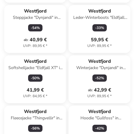
Westfjord
Westfjord
Steppjacke "Dynjandi" in
Leder-Winterboots "Eldfjall"
Dunkelblau
in Grau/ Grün
-
54
%
-
33
%
40,99 €
59,95 €
ab
:
UVP
:
89,95 €
*
UVP
:
89,95 €
*
Westfjord
Westfjord
Softshelljacke "Eldfjall XT" in
Winterjacke "Dynjandi" in
Mint
Khaki
-
50
%
-
52
%
41,99 €
42,99 €
ab
:
UVP
:
84,95 €
*
UVP
:
89,95 €
*
Westfjord
Westfjord
Fleecejacke "Thingvellir" in
Hoodie "Gullfoss" in
Anthrazit
Dunkelgrün
-
56
%
-
42
%