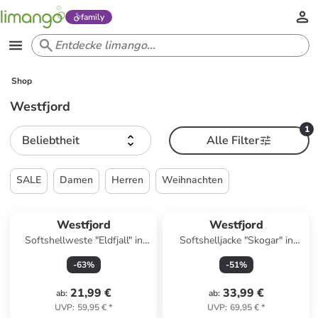
family
Shop
Westfjord
1
Beliebtheit
Alle Filter
SALE
Damen
Herren
Weihnachten
Westfjord
Westfjord
Softshellweste "Eldfjall" in
Softshelljacke "Skogar" in
Türkis
Blau
-
63
%
-
51
%
21,99 €
33,99 €
ab
:
ab
:
UVP
:
59,95 €
*
UVP
:
69,95 €
*