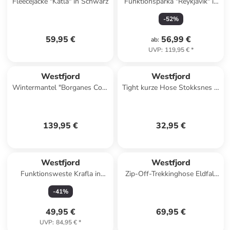
Fleecejacke "Katla" in Schwarz
Funktionsparka "Reykjavik" in
Grau
-
52
%
59,95 €
56,99 €
ab
:
UVP
:
119,95 €
*
Westfjord
Westfjord
Wintermantel "Borganes Coat
Tight kurze Hose Stokksnes in
XT" in Schwarz
eucalyptus teal
139,95 €
32,95 €
Westfjord
Westfjord
Funktionsweste Krafla in
Zip-Off-Trekkinghose Eldfall
mystic blue
in anthracite
-
41
%
49,95 €
69,95 €
UVP
:
84,95 €
*