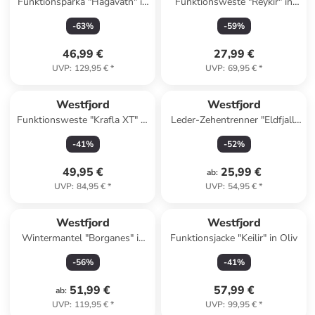
Funktionsparka "Hagavatn" in
Funktionsweste "Reykir" in
Orange
Blau
-
63
%
-
59
%
46,99 €
27,99 €
UVP
:
129,95 €
*
UVP
:
69,95 €
*
Westfjord
Westfjord
Funktionsweste "Krafla XT" in
Leder-Zehentrenner "Eldfjall"
Dunkelblau
in Rosa
-
41
%
-
52
%
49,95 €
25,99 €
ab
:
UVP
:
84,95 €
*
UVP
:
54,95 €
*
Westfjord
Westfjord
Wintermantel "Borganes" in
Funktionsjacke "Keilir" in Oliv
Braunrot
-
56
%
-
41
%
51,99 €
57,99 €
ab
:
UVP
:
119,95 €
*
UVP
:
99,95 €
*