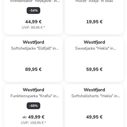
Windbreaker "Reykjavik" in
Mütze "Askja" in Blau
Oliv
-
54
%
44,99 €
19,95 €
UVP
:
99,95 €
*
Westfjord
Westfjord
Softshelljacke "Eldfjall" in
Sweatjacke "Hekla" in
Schwarz
Dunkelblau
89,95 €
59,95 €
Westfjord
Westfjord
Funktionsparka "Krafla" in
Softshellshorts "Hekla" in
Dunkelblau
Dunkelblau
-
68
%
49,99 €
49,95 €
ab
:
UVP
:
159,95 €
*