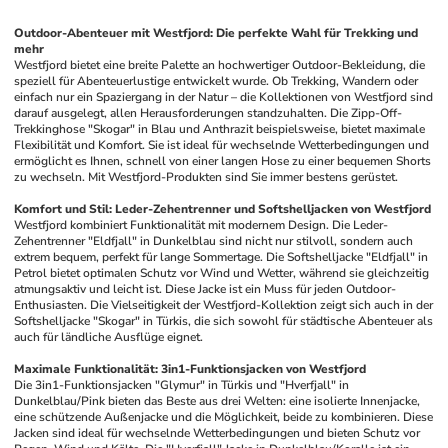
Outdoor-Abenteuer mit Westfjord: Die perfekte Wahl für Trekking und 
mehr
Westfjord bietet eine breite Palette an hochwertiger Outdoor-Bekleidung, die 
speziell für Abenteuerlustige entwickelt wurde. Ob Trekking, Wandern oder 
einfach nur ein Spaziergang in der Natur – die Kollektionen von Westfjord sind 
darauf ausgelegt, allen Herausforderungen standzuhalten. Die Zipp-Off-
Trekkinghose "Skogar" in Blau und Anthrazit beispielsweise, bietet maximale 
Flexibilität und Komfort. Sie ist ideal für wechselnde Wetterbedingungen und 
ermöglicht es Ihnen, schnell von einer langen Hose zu einer bequemen Shorts 
zu wechseln. Mit Westfjord-Produkten sind Sie immer bestens gerüstet.
Komfort und Stil: Leder-Zehentrenner und Softshelljacken von Westfjord
Westfjord kombiniert Funktionalität mit modernem Design. Die Leder-
Zehentrenner "Eldfjall" in Dunkelblau sind nicht nur stilvoll, sondern auch 
extrem bequem, perfekt für lange Sommertage. Die Softshelljacke "Eldfjall" in 
Petrol bietet optimalen Schutz vor Wind und Wetter, während sie gleichzeitig 
atmungsaktiv und leicht ist. Diese Jacke ist ein Muss für jeden Outdoor-
Enthusiasten. Die Vielseitigkeit der Westfjord-Kollektion zeigt sich auch in der 
Softshelljacke "Skogar" in Türkis, die sich sowohl für städtische Abenteuer als 
auch für ländliche Ausflüge eignet.
Maximale Funktionalität: 3in1-Funktionsjacken von Westfjord
Die 3in1-Funktionsjacken "Glymur" in Türkis und "Hverfjall" in 
Dunkelblau/Pink bieten das Beste aus drei Welten: eine isolierte Innenjacke, 
eine schützende Außenjacke und die Möglichkeit, beide zu kombinieren. Diese 
Jacken sind ideal für wechselnde Wetterbedingungen und bieten Schutz vor 