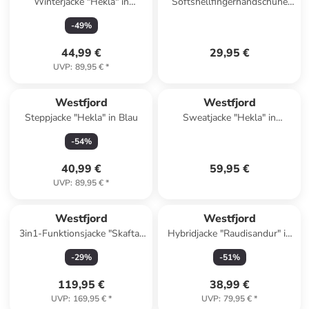
Winterjacke "Hekla" in
Softshellfingerhandschuhe
Hellbraun
"Hekla" in Schwarz
-
49
%
44,99 €
29,95 €
UVP
:
89,95 €
*
Westfjord
Westfjord
Steppjacke "Hekla" in Blau
Sweatjacke "Hekla" in
Hellblau
-
54
%
40,99 €
59,95 €
UVP
:
89,95 €
*
Westfjord
Westfjord
3in1-Funktionsjacke "Skafta"
Hybridjacke "Raudisandur" in
in Mint/ Hellbraun
Schwarz
-
29
%
-
51
%
119,95 €
38,99 €
UVP
:
169,95 €
*
UVP
:
79,95 €
*