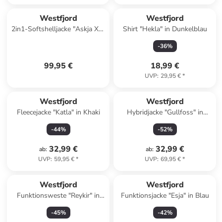
Westfjord
Westfjord
2in1-Softshelljacke "Askja XT"
Shirt "Hekla" in Dunkelblau
in Bordeaux
-
36
%
99,95 €
18,99 €
UVP
:
29,95 €
*
Westfjord
Westfjord
Fleecejacke "Katla" in Khaki
Hybridjacke "Gullfoss" in
Ocker
-
44
%
-
52
%
32,99 €
32,99 €
ab
:
ab
:
UVP
:
59,95 €
*
UVP
:
69,95 €
*
Westfjord
Westfjord
Funktionsweste "Reykir" in
Funktionsjacke "Esja" in Blau
Grün
-
45
%
-
42
%