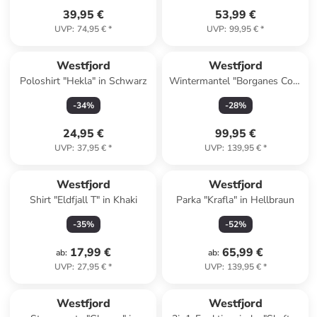
39,95 €
53,99 €
UVP
:
74,95 €
*
UVP
:
99,95 €
*
Westfjord
Westfjord
Poloshirt "Hekla" in Schwarz
Wintermantel "Borganes Coat
XT" in Gelb
-
34
%
-
28
%
24,95 €
99,95 €
UVP
:
37,95 €
*
UVP
:
139,95 €
*
Westfjord
Westfjord
Shirt "Eldfjall T" in Khaki
Parka "Krafla" in Hellbraun
-
35
%
-
52
%
17,99 €
65,99 €
ab
:
ab
:
UVP
:
27,95 €
*
UVP
:
139,95 €
*
Westfjord
Westfjord