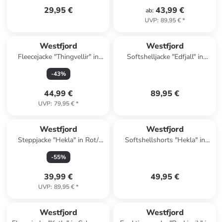
29,95 €
43,99 €
ab
:
UVP
:
89,95 €
*
Westfjord
Westfjord
Fleecejacke "Thingvellir" in
Softshelljacke "Edfjall" in
Dunkelblau/ Grün
Dunkelblau
-
43
%
44,99 €
89,95 €
UVP
:
79,95 €
*
Westfjord
Westfjord
Steppjacke "Hekla" in Rot/
Softshellshorts "Hekla" in
Dunkelblau
Orange
-
55
%
39,99 €
49,95 €
UVP
:
89,95 €
*
Westfjord
Westfjord