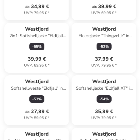
34,99 €
39,99 €
ab
:
ab
:
UVP
:
79,95 €
*
UVP
:
69,95 €
*
Westfjord
Westfjord
2in1-Softshelljacke "Eldfjall"
Fleecejacke "Thingvellir" in
in Dunkelblau
Orange
-
55
%
-
52
%
39,99 €
37,99 €
UVP
:
89,95 €
*
UVP
:
79,95 €
*
Westfjord
Westfjord
Softshellweste "Eldfjall" in
Softshelljacke "Eldfjall XT" in
Petrol
Hellblau
-
53
%
-
54
%
27,99 €
35,99 €
ab
:
UVP
:
59,95 €
*
UVP
:
79,95 €
*
Westfjord
Westfjord