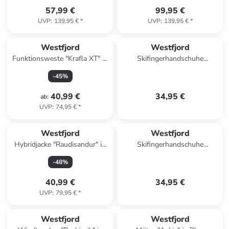
57,99 €
99,95 €
UVP
:
139,95 €
*
UVP
:
139,95 €
*
Westfjord
Westfjord
Funktionsweste "Krafla XT" in
Skifingerhandschuhe
Oliv
"Snaefell" in Schwarz
-
45
%
40,99 €
34,95 €
ab
:
UVP
:
74,95 €
*
Westfjord
Westfjord
Hybridjacke "Raudisandur" in
Skifingerhandschuhe
Dunkelblau
"Snaefell" in Schwarz
-
48
%
40,99 €
34,95 €
UVP
:
79,95 €
*
Westfjord
Westfjord