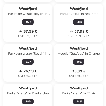
Westfjord
Westfjord
Funktionsweste "Reykir" in
Parka "Krafla" in Braunrot
Dunkelblau
-
45
%
-
58
%
37,99 €
57,99 €
ab
:
ab
:
UVP
:
69,95 €
*
UVP
:
139,95 €
*
Westfjord
Westfjord
Funktionsweste "Reykir" in
Hoodie "Gullfoss" in Orange
Dunkelblau
-
61
%
-
48
%
26,99 €
35,99 €
ab
:
UVP
:
69,95 €
*
UVP
:
69,95 €
*
Westfjord
Westfjord
Parka "Krafla" in Dunkelblau
Parka "Krafla" in Türkis
-
58
%
-
28
%