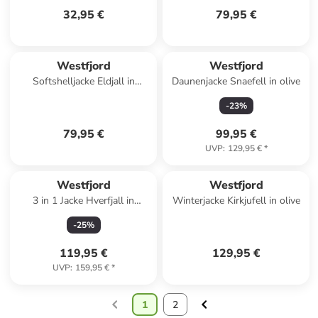
32,95 €
79,95 €
Westfjord
Westfjord
Softshelljacke Eldjall in
Daunenjacke Snaefell in olive
midnight petrol
-
23
%
79,95 €
99,95 €
UVP
:
129,95 €
*
Westfjord
Westfjord
3 in 1 Jacke Hverfjall in
Winterjacke Kirkjufell in olive
navy/olive
-
25
%
119,95 €
129,95 €
UVP
:
159,95 €
*
1
2