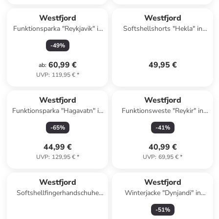
Westfjord
Westfjord
Funktionsparka "Reykjavik" in
Softshellshorts "Hekla" in
Gelb
Khaki
-
49
%
60,99 €
49,95 €
ab
:
UVP
:
119,95 €
*
Westfjord
Westfjord
Funktionsparka "Hagavatn" in
Funktionsweste "Reykir" in
Grau
Oliv
-
65
%
-
41
%
44,99 €
40,99 €
UVP
:
129,95 €
*
UVP
:
69,95 €
*
Westfjord
Westfjord
Softshellfingerhandschuhe
Winterjacke "Dynjandi" in
"Hekla" in Schwarz
Dunkelblau
-
51
%