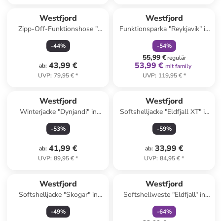
family
rabatt
Westfjord
Westfjord
Zipp-Off-Funktionshose "
Funktionsparka "Reykjavik" in
Skardsvik" in Grün
Mint
-
44
%
-
54
%
55,99 €
regulär
43,99 €
53,99 €
ab
:
mit family
UVP
:
79,95 €
*
UVP
:
119,95 €
*
Westfjord
Westfjord
Winterjacke "Dynjandi" in
Softshelljacke "Eldfjall XT" in
Türkis
Dunkelblau
-
53
%
-
59
%
41,99 €
33,99 €
ab
:
ab
:
UVP
:
89,95 €
*
UVP
:
84,95 €
*
family
rabatt
Westfjord
Westfjord
Softshelljacke "Skogar" in
Softshellweste "Eldfjall" in
Türkis
Blau
-
49
%
-
64
%