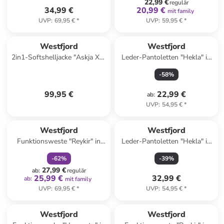
22,99 €
regulär
34,99 €
20,99 €
mit family
UVP
:
69,95 €
*
UVP
:
59,95 €
*
Westfjord
Westfjord
2in1-Softshelljacke "Askja XT"
Leder-Pantoletten "Hekla" in
in Türkis
Anthrazit
-
58
%
99,95 €
22,99 €
ab
:
UVP
:
54,95 €
*
family
rabatt
Westfjord
Westfjord
Funktionsweste "Reykir" in
Leder-Pantoletten "Hekla" in
Mint
Beige
-
62
%
-
39
%
27,99 €
ab
:
regulär
25,99 €
32,99 €
ab
:
mit family
UVP
:
69,95 €
*
UVP
:
54,95 €
*
Westfjord
Westfjord