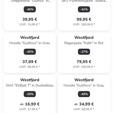
Steppweste "Glymur" in
3in1-Funktionsjacke "Skafta"
Dunkelblau
in Orange/ Creme
-
46
%
-
41
%
39,95 €
99,95 €
UVP
:
74,95 €
*
UVP
:
169,95 €
*
Westfjord
Westfjord
Hoodie "Gullfoss" in Grau
Regenjacke "Keilir" in Rot
-
45
%
-
27
%
37,99 €
79,95 €
UVP
:
69,95 €
*
UVP
:
109,95 €
*
Westfjord
Westfjord
Shirt "Eldfjall T" in Dunkelblau
Hoodie "Gullfoss" in Grau
-
39
%
-
49
%
16,99 €
34,99 €
ab
:
ab
:
UVP
:
27,95 €
*
UVP
:
69,95 €
*