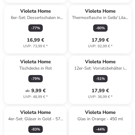
Violeta Home
Violeta Home
6er-Set: Dessertschalen in
Thermosflasche in Gelb/ Lila -
Transparent - (H)8 x Ø 10 cm
(H)19 cm
-
77
%
-
80
%
16,99 €
17,99 €
UVP
:
73,99 €
*
UVP
:
92,99 €
*
Violeta Home
Violeta Home
Tischdecke in Rot
12er-Set: Vorratsbehälter in
Anthrazit - 400 ml
-
79
%
-
51
%
9,99 €
17,99 €
ab
:
UVP
:
48,99 €
*
UVP
:
36,99 €
*
Violeta Home
Violeta Home
4er-Set: Gläser in Gold - 570
Glas in Orange - 450 ml
ml
-
83
%
-
44
%