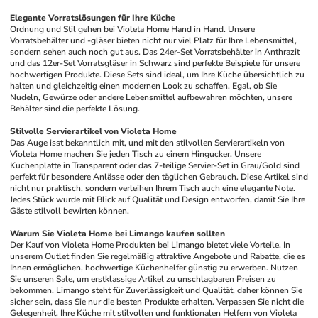
Elegante Vorratslösungen für Ihre Küche
Ordnung und Stil gehen bei Violeta Home Hand in Hand. Unsere 
Vorratsbehälter und -gläser bieten nicht nur viel Platz für Ihre Lebensmittel, 
sondern sehen auch noch gut aus. Das 24er-Set Vorratsbehälter in Anthrazit 
und das 12er-Set Vorratsgläser in Schwarz sind perfekte Beispiele für unsere 
hochwertigen Produkte. Diese Sets sind ideal, um Ihre Küche übersichtlich zu 
halten und gleichzeitig einen modernen Look zu schaffen. Egal, ob Sie 
Nudeln, Gewürze oder andere Lebensmittel aufbewahren möchten, unsere 
Behälter sind die perfekte Lösung.
Stilvolle Servierartikel von Violeta Home
Das Auge isst bekanntlich mit, und mit den stilvollen Servierartikeln von 
Violeta Home machen Sie jeden Tisch zu einem Hingucker. Unsere 
Kuchenplatte in Transparent oder das 7-teilige Servier-Set in Grau/Gold sind 
perfekt für besondere Anlässe oder den täglichen Gebrauch. Diese Artikel sind 
nicht nur praktisch, sondern verleihen Ihrem Tisch auch eine elegante Note. 
Jedes Stück wurde mit Blick auf Qualität und Design entworfen, damit Sie Ihre 
Gäste stilvoll bewirten können.
Warum Sie Violeta Home bei Limango kaufen sollten
Der Kauf von Violeta Home Produkten bei Limango bietet viele Vorteile. In 
unserem Outlet finden Sie regelmäßig attraktive Angebote und Rabatte, die es 
Ihnen ermöglichen, hochwertige Küchenhelfer günstig zu erwerben. Nutzen 
Sie unseren Sale, um erstklassige Artikel zu unschlagbaren Preisen zu 
bekommen. Limango steht für Zuverlässigkeit und Qualität, daher können Sie 
sicher sein, dass Sie nur die besten Produkte erhalten. Verpassen Sie nicht die 
Gelegenheit, Ihre Küche mit stilvollen und funktionalen Helfern von Violeta 