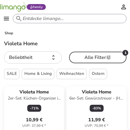
family
Shop
Violeta Home
1
Beliebtheit
Alle Filter
SALE
Home & Living
Weihnachten
Ostern
Violeta Home
Violeta Home
2er-Set: Küchen-Organizer in
6er-Set: Gewürzstreuer - (H)8
Grau - (B)14 x (H)16,5 x (T)10
x Ø 5,5 cm
-
71
%
-
83
%
cm
10,99 €
11,99 €
UVP
:
37,99 €
*
UVP
:
70,99 €
*