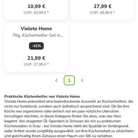
10,99 €
27,99 €
UVP
:
65,99 €
*
UVP
:
49,99 €
*
Violeta Home
7tlg. Küchenhelfer-Set in
Schwarz - (L)30 cm
-
42
%
21,99 €
UVP
:
37,99 €
*
1
Praktische Küchenhelfer von Violeta Home
Violeta Home präsentiert eine beeindruckende Auswahl an Küchenhelfern, die 
nicht nur funktional, sondern auch ästhetisch ansprechend sind. Ob Sie Ihre 
Küche neu organisieren oder einfach nur ein paar nützliche Utensilien 
hinzufügen möchten, in dieser Kategorie finden Sie alles, was das Herz 
begehrt. Von eleganten Öl-Spendern in Schwarz bis hin zu praktischen 
Küchensieben in Grau - bei Violeta Home steht die Qualität im Vordergrund. 
Jeder Artikel wurde sorgfältig ausgewählt, um Ihre Küchenarbeit zu erleichtern 
und gleichzeitig Ihrem Zuhause einen Hauch von Stil zu verleihen.