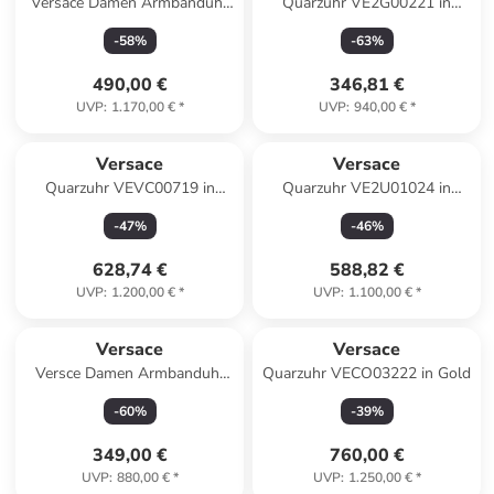
Versace Damen Armbanduhr
Quarzuhr VE2G00221 in
PALAZZO 39 mm Armband
Silber
-
58
%
-
63
%
VECO021 22 in blau
490,00 €
346,81 €
UVP
:
1.170,00 €
*
UVP
:
940,00 €
*
Versace
Versace
Quarzuhr VEVC00719 in
Quarzuhr VE2U01024 in
Bicolor
Silber
-
47
%
-
46
%
628,74 €
588,82 €
UVP
:
1.200,00 €
*
UVP
:
1.100,00 €
*
Versace
Versace
Versce Damen Armbanduhr
Quarzuhr VECO03222 in Gold
SPORT TECH Chronograph
-
60
%
-
39
%
40 mm VEKB00122 in
schwarz
349,00 €
760,00 €
UVP
:
880,00 €
*
UVP
:
1.250,00 €
*