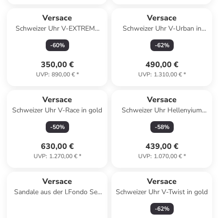
Versace
Versace
Schweizer Uhr V-EXTREME
Schweizer Uhr V-Urban in
PRO in schwarz
silber
-
60
%
-
62
%
350,00 €
490,00 €
UVP
:
890,00 €
*
UVP
:
1.310,00 €
*
Versace
Versace
Schweizer Uhr V-Race in gold
Schweizer Uhr Hellenyium
Silber-/Rosagoldfarben in
-
50
%
-
58
%
silber
630,00 €
439,00 €
UVP
:
1.270,00 €
*
UVP
:
1.070,00 €
*
Versace
Versace
Sandale aus der l.Fondo Sea
Schweizer Uhr V-Twist in gold
Collection, Modell 4 Rot
-
62
%