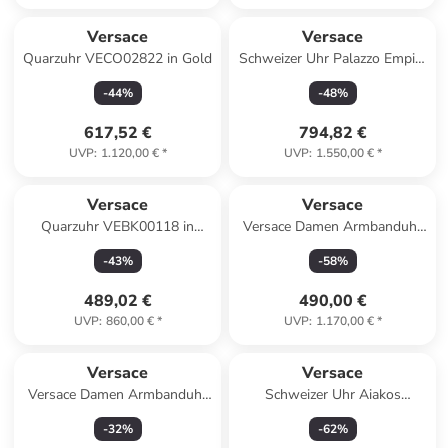
Versace
Versace
Quarzuhr VECO02822 in Gold
Schweizer Uhr Palazzo Empire
in gold
-
44
%
-
48
%
617,52 €
794,82 €
UVP
:
1.120,00 €
*
UVP
:
1.550,00 €
*
Versace
Versace
Quarzuhr VEBK00118 in
Versace Damen Armbanduhr
Silber
PALAZZO 39 mm Leder
-
43
%
-
58
%
Armband rosa VECO022 22 in
rosa
489,02 €
490,00 €
UVP
:
860,00 €
*
UVP
:
1.170,00 €
*
Versace
Versace
Versace Damen Armbanduhr
Schweizer Uhr Aiakos
PALAZZO 39 mm Armband
Goldfarben in braun
-
32
%
-
62
%
weiß VECO020 22 in weiß