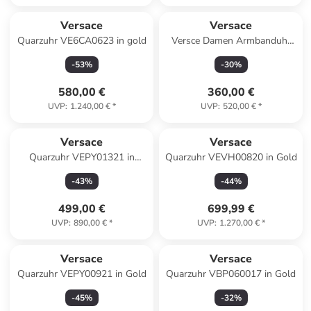
Versace
Versace
Quarzuhr VE6CA0623 in gold
Versce Damen Armbanduhr
V-CIRCLE 38 MM VE8104122
-
53
%
-
30
%
in schwarz
580,00 €
360,00 €
UVP
:
1.240,00 €
*
UVP
:
520,00 €
*
Versace
Versace
Quarzuhr VEPY01321 in
Quarzuhr VEVH00820 in Gold
Bicolor
-
43
%
-
44
%
499,00 €
699,99 €
UVP
:
890,00 €
*
UVP
:
1.270,00 €
*
Versace
Versace
Quarzuhr VEPY00921 in Gold
Quarzuhr VBP060017 in Gold
-
45
%
-
32
%