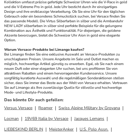
Kollektion umfasst präzise gefertigte Schweizer Uhren wie die V-Race in gold 
und die V-Extreme Pro in gold. Jede Uhr besticht durch ihr einzigartiges 
Design und ihre erstklassige Verarbeitung. Ob Sie eine Uhr für den täglichen 
Gebrauch oder ein besonderes Schmuckstück suchen, bei Versace finden Sie 
das passende Modell. Die Virtus Silberfarben in silber und die Armbanduhr 
NEW LADY silberfarben in silber sind perfekte Beispiele für die gelungene 
Kombination aus Ästhetik und Funktionalität. Für diejenigen, die goldene 
Akzente bevorzugen, bietet die Schweizer Uhr Aion in gold eine elegante 
Option.
Warum Versace-Produkte bei Limango kaufen?
Bei Limango finden Sie eine exklusive Auswahl an Versace-Produkten zu 
unschlagbaren Preisen. Unsere Angebote im Sale und Outlet machen es 
möglich, hochwertige Artikel günstig zu erwerben. Egal, ob Sie nach einem 
neuen Duft oder einer eleganten Uhr suchen, bei uns profitieren Sie von 
attraktiven Rabatten und einem hervorragenden Kundenservice. Unsere 
sorgfältig kuratierte Auswahl und die regelmäßigen Sonderaktionen stellen 
sicher, dass Sie immer das Beste aus der Welt von Versace erhalten. Vertrauen 
Sie auf Limango als Ihre zuverlässige Quelle für stilvolle und hochwertige 
Mode- und Lifestyle-Produkte.
Das könnte Dir auch gefallen
:
Versus Versace
Roamer
Swiss Alpine Military by Grovana
Locman
19V69 Italia by Versace
Jacques Lemans
LIEBESKIND BERLIN
MeisterAnker
U.S. Polo Assn.