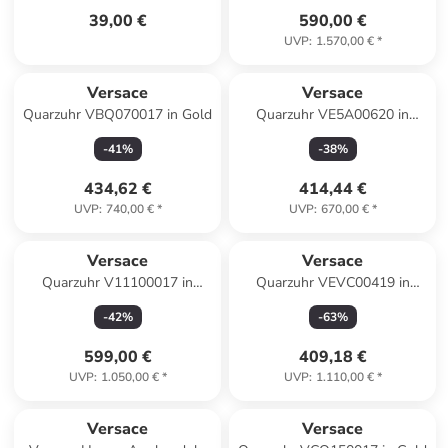
39,00 €
590,00 €
UVP
:
1.570,00 €
*
Versace
Versace
Quarzuhr VBQ070017 in Gold
Quarzuhr VE5A00620 in
Silber
-
41
%
-
38
%
434,62 €
414,44 €
UVP
:
740,00 €
*
UVP
:
670,00 €
*
Versace
Versace
Quarzuhr V11100017 in
Quarzuhr VEVC00419 in
Silber
Silber
-
42
%
-
63
%
599,00 €
409,18 €
UVP
:
1.050,00 €
*
UVP
:
1.110,00 €
*
Versace
Versace