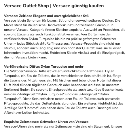
Versace Outlet Shop | Versace günstig kaufen
Versace: Zeitlose Eleganz und unvergleichlicher Stil
Versace ist ein Synonym für Luxus, Stil und unverwechselbares Design. Die 
Marke steht für italienische Handwerkskunst und zeitlosen Glamour. In 
unserer Versace-Kategorie finden Sie eine exquisite Auswahl an Produkten, die 
sowohl Eleganz als auch Funktionalität vereinen. Von Düften wie dem 
verführerischen Dylan Turquoise bis hin zu präzise gefertigten Schweizer 
Uhren – jedes Stück strahlt Raffinesse aus. Versace-Produkte sind nicht nur 
stilvoll, sondern auch langlebig und von höchster Qualität, was sie zu einer 
lohnenden Investition macht. Entdecken Sie die Vielfalt und die Einzigartigkeit, 
die nur Versace bieten kann.
Verführerische Düfte: Dylan Turquoise und mehr
Die Welt der Versace-Düfte ist voller Sinnlichkeit und Raffinesse. Dylan 
Turquoise, ein Eau de Toilette, das in verschiedenen Sets erhältlich ist, fängt 
die Essenz des Mittelmeers ein. Mit frischen und lebendigen Noten ist dieser 
Duft ideal für den täglichen Gebrauch oder besondere Anlässe. In unserem 
Sortiment finden Sie sowohl Einzelprodukte als auch luxuriöse Geschenksets 
wie das 2-teilige Set "Dylan Turquoise" und das 3-teilige Set "Dylan 
Turquoise". Diese Sets enthalten neben dem Eau de Toilette auch passende 
Pflegeprodukte, die das Dufterlebnis abrunden. Ein weiteres Highlight ist das 
3-teilige Set "Homme", das neben dem Eau de Toilette auch Duschgel und 
Aftershave-Lotion beinhaltet.
Exquisite Zeitmesser: Schweizer Uhren von Versace
Versace-Uhren sind mehr als nur Zeitmesser – sie sind ein Statement. Unsere 