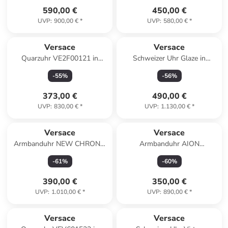
590,00 €
450,00 €
UVP
:
900,00 €
*
UVP
:
580,00 €
*
Versace
Versace
Quarzuhr VE2F00121 in
Schweizer Uhr Glaze in
Silber
schwarz
-
55
%
-
56
%
373,00 €
490,00 €
UVP
:
830,00 €
*
UVP
:
1.130,00 €
*
Versace
Versace
Armbanduhr NEW CHRONO
Armbanduhr AION
schwarz in schwarz
silberfarben in blau
-
61
%
-
60
%
390,00 €
350,00 €
UVP
:
1.010,00 €
*
UVP
:
890,00 €
*
Versace
Versace