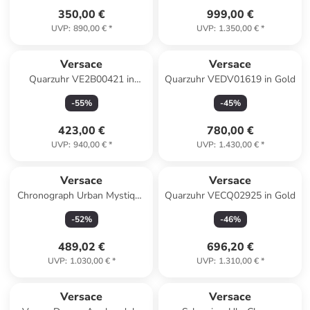
350,00 €
999,00 €
UVP
:
890,00 €
*
UVP
:
1.350,00 €
*
Versace
Versace
Quarzuhr VE2B00421 in
Quarzuhr VEDV01619 in Gold
Silber
-
55
%
-
45
%
423,00 €
780,00 €
UVP
:
940,00 €
*
UVP
:
1.430,00 €
*
Versace
Versace
Chronograph Urban Mystique
Quarzuhr VECQ02925 in Gold
Goldfarben in gold
-
52
%
-
46
%
489,02 €
696,20 €
UVP
:
1.030,00 €
*
UVP
:
1.310,00 €
*
Versace
Versace