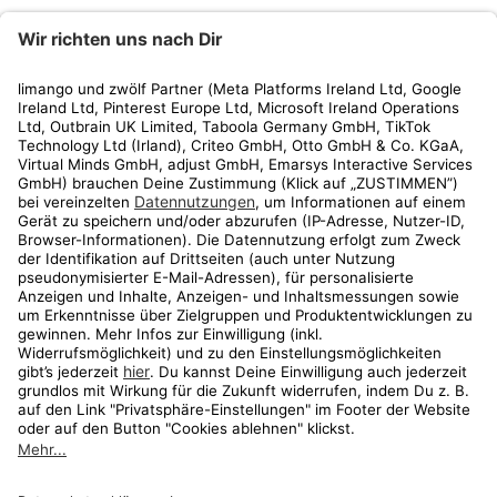
limango
Rechtliches
Kundenservice
Shop
Aktionen
Travel