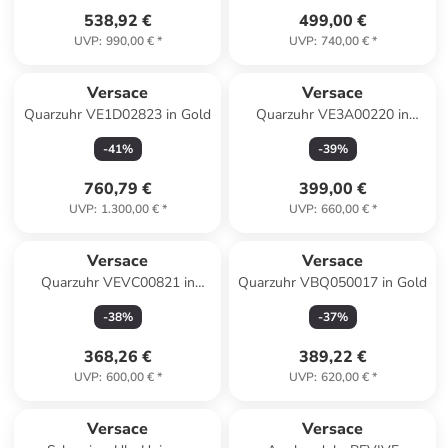
538,92 €
499,00 €
UVP
:
990,00 €
*
UVP
:
740,00 €
*
Versace
Versace
Quarzuhr VE1D02823 in Gold
Quarzuhr VE3A00220 in
Silber
-
41
%
-
39
%
760,79 €
399,00 €
UVP
:
1.300,00 €
*
UVP
:
660,00 €
*
Versace
Versace
Quarzuhr VEVC00821 in
Quarzuhr VBQ050017 in Gold
Silber
-
38
%
-
37
%
368,26 €
389,22 €
UVP
:
600,00 €
*
UVP
:
620,00 €
*
Versace
Versace