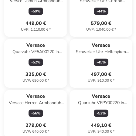
Versce Damen Armbanduhr
Schweizer Uhr Chrono
SPORT TECH Chronograph
Signature gold in blau
-
59
%
-
44
%
40 mm VEKB00722 in gold
449,00 €
579,00 €
UVP
:
1.110,00 €
*
UVP
:
1.040,00 €
*
Versace
Versace
Quarzuhr VE5A00220 in
Schweizer Uhr Hellenyium
Schwarz
Goldfarben in gold
-
52
%
-
45
%
325,00 €
497,00 €
UVP
:
690,00 €
*
UVP
:
910,00 €
*
Versace
Versace
Versace Herren Armbanduhr
Quarzuhr VEPY00220 in
V-CIRCLE in grün
Bicolor
-
56
%
-
52
%
279,00 €
449,10 €
UVP
:
640,00 €
*
UVP
:
940,00 €
*