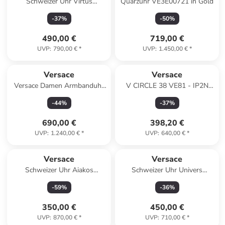
Schweizer Uhr Virtus
Quarzuhr VE3E00721 in Gold
Rosagoldfarben in blau
-
37
%
-
50
%
490,00 €
719,00 €
UVP
:
790,00 €
*
UVP
:
1.450,00 €
*
Versace
Versace
Versace Damen Armbanduhr
V CIRCLE 38 VE81 - IP2N
38 mm Armband Edelstahl
CASE 38MM - THICKNESS
-
44
%
-
37
%
MEDUSA INFINITE in silber
MM - WR in rot
690,00 €
398,20 €
UVP
:
1.240,00 €
*
UVP
:
640,00 €
*
Versace
Versace
Schweizer Uhr Aiakos
Schweizer Uhr Univers
Silberfarben in silber
silberfarben in braun
-
59
%
-
36
%
350,00 €
450,00 €
UVP
:
870,00 €
*
UVP
:
710,00 €
*