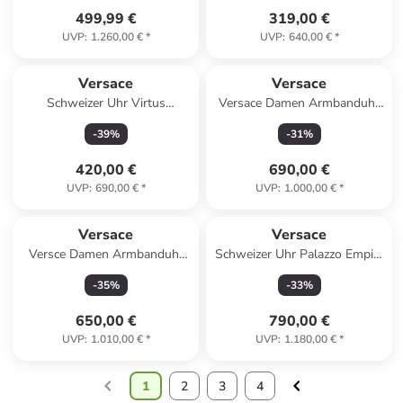
499,99 €
319,00 €
UVP
:
1.260,00 €
*
UVP
:
640,00 €
*
Versace
Versace
Schweizer Uhr Virtus
Versace Damen Armbanduhr
Silberfarben in schwarz
SPORT TECH in schwarz
-
39
%
-
31
%
420,00 €
690,00 €
UVP
:
690,00 €
*
UVP
:
1.000,00 €
*
Versace
Versace
Versce Damen Armbanduhr
Schweizer Uhr Palazzo Empire
GRECA LOGO 38 MM
Schwarz in schwarz
-
35
%
-
33
%
VEVH01421 in blau
650,00 €
790,00 €
UVP
:
1.010,00 €
*
UVP
:
1.180,00 €
*
1
2
3
4