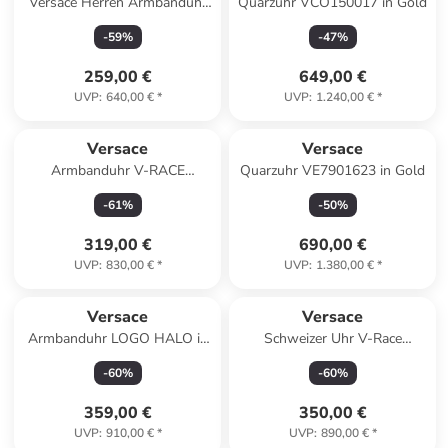
Versace Herren Armbanduhr
Quarzuhr VCO150017 in Gold
V-CIRCLE Armband Leder
-
59
%
-
47
%
VE5A019 21 in schwarz
259,00 €
649,00 €
UVP
:
640,00 €
*
UVP
:
1.240,00 €
*
Versace
Versace
Armbanduhr V-RACE
Quarzuhr VE7901623 in Gold
silberfarben in schwarz
-
61
%
-
50
%
319,00 €
690,00 €
UVP
:
830,00 €
*
UVP
:
1.380,00 €
*
Versace
Versace
Armbanduhr LOGO HALO in
Schweizer Uhr V-Race
mehrfarbig
Restyling in braun
-
60
%
-
60
%
359,00 €
350,00 €
UVP
:
910,00 €
*
UVP
:
890,00 €
*