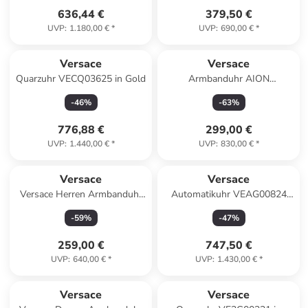
636,44 €
379,50 €
UVP
:
1.180,00 €
*
UVP
:
690,00 €
*
Versace
Versace
Quarzuhr VECQ03625 in Gold
Armbanduhr AION
silberfarben in braun
-
46
%
-
63
%
776,88 €
299,00 €
UVP
:
1.440,00 €
*
UVP
:
830,00 €
*
Versace
Versace
Versace Herren Armbanduhr
Automatikuhr VEAG00824
V-CIRCLE in schwarz
gold
-
59
%
-
47
%
259,00 €
747,50 €
UVP
:
640,00 €
*
UVP
:
1.430,00 €
*
Versace
Versace