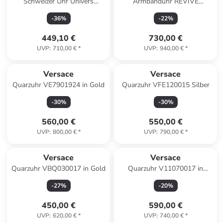
Schweizer Uhr Univers
Armbanduhr REVIVE
silberfarben in schwarz
CHRONO RESTYLING
-
36
%
-
22
%
goldfarben in blau
449,10 €
730,00 €
UVP
:
710,00 €
*
UVP
:
940,00 €
*
Versace
Versace
Quarzuhr VE7901924 in Gold
Quarzuhr VFE120015 Silber
-
30
%
-
30
%
560,00 €
550,00 €
UVP
:
800,00 €
*
UVP
:
790,00 €
*
Versace
Versace
Quarzuhr VBQ030017 in Gold
Quarzuhr V11070017 in
Silber
-
27
%
-
20
%
450,00 €
590,00 €
UVP
:
620,00 €
*
UVP
:
740,00 €
*