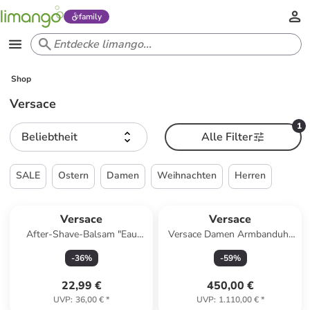
family
Shop
Versace
1
Beliebtheit
Alle Filter
SALE
Ostern
Damen
Weihnachten
Herren
Versace
Versace
After-Shave-Balsam "Eau
Versace Damen Armbanduhr
Fraiche", 75 ml
SPORT TECH in gold
-
36
%
-
59
%
22,99 €
450,00 €
UVP
:
36,00 €
*
UVP
:
1.110,00 €
*