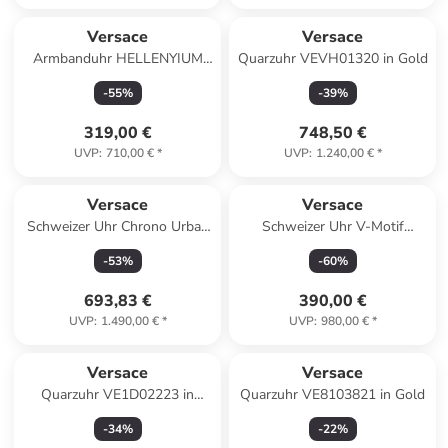
Versace
Versace
Armbanduhr HELLENYIUM
Quarzuhr VEVH01320 in Gold
VE2S00122 in blau
-
55
%
-
39
%
319,00 €
748,50 €
UVP
:
710,00 €
*
UVP
:
1.240,00 €
*
Versace
Versace
Schweizer Uhr Chrono Urban
Schweizer Uhr V-Motif
in braun
rosegoldfarben in blau
-
53
%
-
60
%
693,83 €
390,00 €
UVP
:
1.490,00 €
*
UVP
:
980,00 €
*
Versace
Versace
Quarzuhr VE1D02223 in
Quarzuhr VE8103821 in Gold
Silber
-
34
%
-
22
%