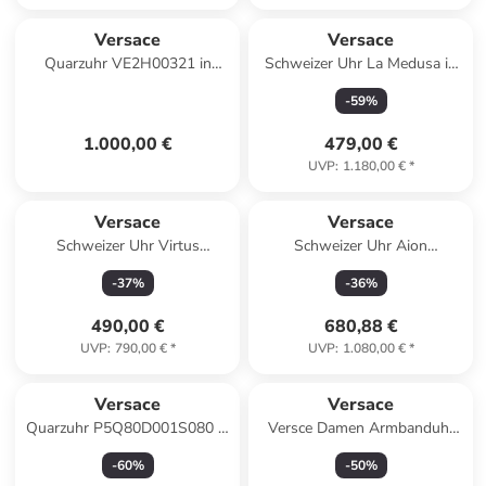
Versace
Versace
Quarzuhr VE2H00321 in
Schweizer Uhr La Medusa in
Silber
lila
-
59
%
1.000,00 €
479,00 €
UVP
:
1.180,00 €
*
Versace
Versace
Schweizer Uhr Virtus
Schweizer Uhr Aion
Goldfarben in schwarz
Silberfarben in silber
-
37
%
-
36
%
490,00 €
680,88 €
UVP
:
790,00 €
*
UVP
:
1.080,00 €
*
Versace
Versace
Quarzuhr P5Q80D001S080 in
Versce Damen Armbanduhr
Gold
V-CIRCLE 38 MM VE8105022
-
60
%
-
50
%
in silber