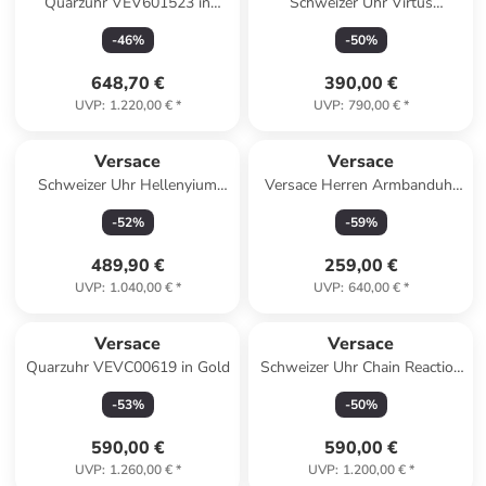
Quarzuhr VEV601523 in
Schweizer Uhr Virtus
silber
Silberfarben in silber
-
46
%
-
50
%
648,70 €
390,00 €
UVP
:
1.220,00 €
*
UVP
:
790,00 €
*
Versace
Versace
Schweizer Uhr Hellenyium
Versace Herren Armbanduhr
Silber, rosegold in gold
V-CIRCLE in rot
-
52
%
-
59
%
489,90 €
259,00 €
UVP
:
1.040,00 €
*
UVP
:
640,00 €
*
Versace
Versace
Quarzuhr VEVC00619 in Gold
Schweizer Uhr Chain Reaction
in schwarz
-
53
%
-
50
%
590,00 €
590,00 €
UVP
:
1.260,00 €
*
UVP
:
1.200,00 €
*