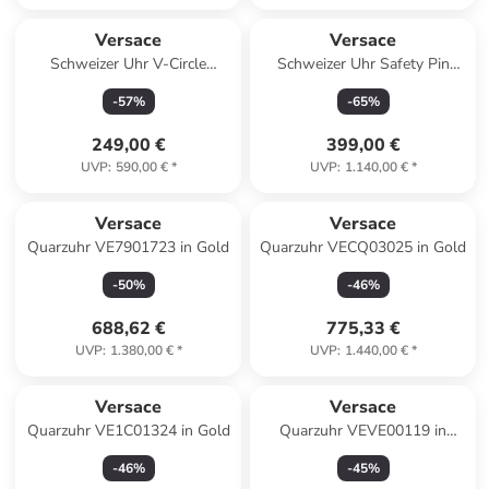
Versace
Versace
Schweizer Uhr V-Circle
Schweizer Uhr Safety Pin
Silberfarben in blau
goldfarben in blau
-
57
%
-
65
%
249,00 €
399,00 €
UVP
:
590,00 €
*
UVP
:
1.140,00 €
*
Versace
Versace
Quarzuhr VE7901723 in Gold
Quarzuhr VECQ03025 in Gold
-
50
%
-
46
%
688,62 €
775,33 €
UVP
:
1.380,00 €
*
UVP
:
1.440,00 €
*
Versace
Versace
Quarzuhr VE1C01324 in Gold
Quarzuhr VEVE00119 in
Silber
-
46
%
-
45
%