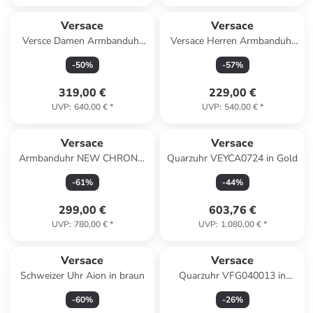
Versace
Versace
Versce Damen Armbanduhr
Versace Herren Armbanduhr
V-CIRCLE 38 MM VE8104922
V-CIRCLE in grau
-
50
%
-
57
%
in silber
319,00 €
229,00 €
UVP
:
640,00 €
*
UVP
:
540,00 €
*
Versace
Versace
Armbanduhr NEW CHRONO
Quarzuhr VEYCA0724 in Gold
silberfarben in schwarz
-
61
%
-
44
%
299,00 €
603,76 €
UVP
:
780,00 €
*
UVP
:
1.080,00 €
*
Versace
Versace
Schweizer Uhr Aion in braun
Quarzuhr VFG040013 in
Silber
-
60
%
-
26
%