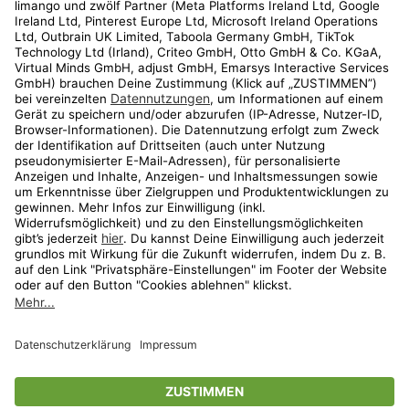
Kundenservice
Shop
Aktionen
Travel
limango.nl
limango.pl