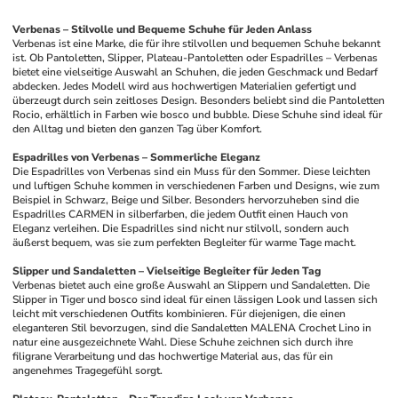
Verbenas – Stilvolle und Bequeme Schuhe für Jeden Anlass
Verbenas ist eine Marke, die für ihre stilvollen und bequemen Schuhe bekannt 
ist. Ob Pantoletten, Slipper, Plateau-Pantoletten oder Espadrilles – Verbenas 
bietet eine vielseitige Auswahl an Schuhen, die jeden Geschmack und Bedarf 
abdecken. Jedes Modell wird aus hochwertigen Materialien gefertigt und 
überzeugt durch sein zeitloses Design. Besonders beliebt sind die Pantoletten 
Rocio, erhältlich in Farben wie bosco und bubble. Diese Schuhe sind ideal für 
den Alltag und bieten den ganzen Tag über Komfort.
Espadrilles von Verbenas – Sommerliche Eleganz
Die Espadrilles von Verbenas sind ein Muss für den Sommer. Diese leichten 
und luftigen Schuhe kommen in verschiedenen Farben und Designs, wie zum 
Beispiel in Schwarz, Beige und Silber. Besonders hervorzuheben sind die 
Espadrilles CARMEN in silberfarben, die jedem Outfit einen Hauch von 
Eleganz verleihen. Die Espadrilles sind nicht nur stilvoll, sondern auch 
äußerst bequem, was sie zum perfekten Begleiter für warme Tage macht.
Slipper und Sandaletten – Vielseitige Begleiter für Jeden Tag
Verbenas bietet auch eine große Auswahl an Slippern und Sandaletten. Die 
Slipper in Tiger und bosco sind ideal für einen lässigen Look und lassen sich 
leicht mit verschiedenen Outfits kombinieren. Für diejenigen, die einen 
eleganteren Stil bevorzugen, sind die Sandaletten MALENA Crochet Lino in 
natur eine ausgezeichnete Wahl. Diese Schuhe zeichnen sich durch ihre 
filigrane Verarbeitung und das hochwertige Material aus, das für ein 
angenehmes Tragegefühl sorgt.