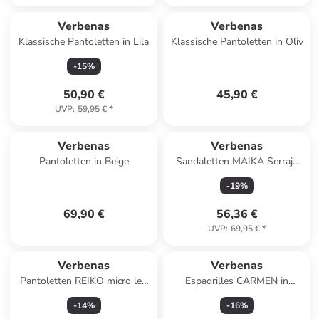
Verbenas
Verbenas
Klassische Pantoletten in Lila
Klassische Pantoletten in Oliv
-
15
%
50,90 €
45,90 €
UVP
:
59,95 €
*
Verbenas
Verbenas
Pantoletten in Beige
Sandaletten MAIKA Serraje
tan in natur
-
19
%
69,90 €
56,36 €
UVP
:
69,95 €
*
Verbenas
Verbenas
Pantoletten REIKO micro leo
Espadrilles CARMEN in
nat in bunt
schwarz
-
14
%
-
16
%