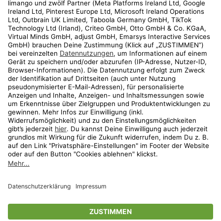
Kundenservice
Shop
Aktionen
Travel
limango.nl
limango.pl