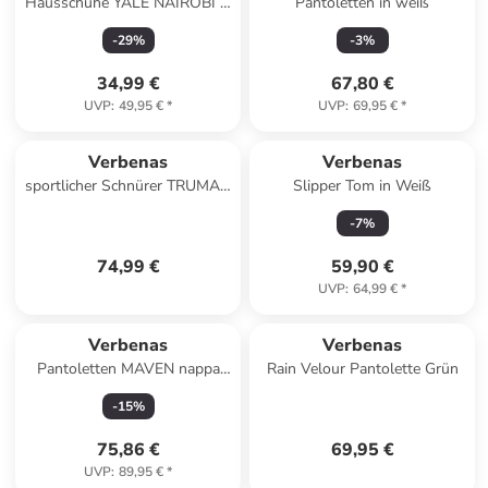
Hausschuhe YALE NAIROBI in
Pantoletten in weiß
schwarz
-
29
%
-
3
%
34,99 €
67,80 €
UVP
:
49,95 €
*
UVP
:
69,95 €
*
Verbenas
Verbenas
sportlicher Schnürer TRUMAN
Slipper Tom in Weiß
in Braun
-
7
%
74,99 €
59,90 €
UVP
:
64,99 €
*
Verbenas
Verbenas
Pantoletten MAVEN nappa
Rain Velour Pantolette Grün
met in goldfarben
-
15
%
75,86 €
69,95 €
UVP
:
89,95 €
*