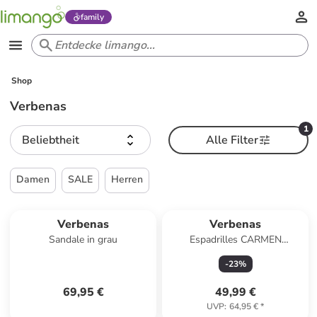
family
Shop
Verbenas
1
Beliebtheit
Alle Filter
Damen
SALE
Herren
Verbenas
Verbenas
Sandale in grau
Espadrilles CARMEN
CROCHET LINO PARIS in
-
23
%
orange
69,95 €
49,99 €
UVP
:
64,95 €
*