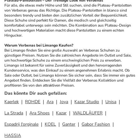
Plateau-Pantoletten – Der Trendige Look von Verbenas
Für alle, die etwas mehr Höhe und Stil suchen, sind die Plateau-Pantoletten 
von Verbenas genau das Richtige. Die Plateau-Pantoletten in blanco sind 
besonders trendy und bieten den zusätzlichen Vorteil der Bequemlichkeit. 
Diese Schuhe sind perfekt für Damen, die modisch und gleichzeitig 
komfortabel unterwegs sein möchten. Die Kombination aus Plateau-Design 
und hochwertigen Materialien macht diese Pantoletten zu einem echten 
Hingucker.
Warum Verbenas bei Limango Kaufen?
Bei Limango finden Sie eine große Auswahl an Verbenas Schuhen zu 
günstigen Preisen. Nutzen Sie die zahlreichen Angebote im Outlet und Sale, 
um hochwertige Schuhe zu einem erschwinglichen Preis zu erwerben. 
Limango ist bekannt für seine Zuverlässigkeit und den hervorragenden 
Kundenservice, was den Einkauf zu einem angenehmen Erlebnis macht. Ob 
Sale oder Outlet, bei Limango können Sie sicher sein, dass Sie immer ein gutes 
Angebot finden. Entdecken Sie die Vielfalt der Verbenas Kollektion und 
profitieren Sie von den attraktiven Preisen.
Das könnte Dir auch gefallen
:
Kaerlek
ROHDE
Ara
Joya
Kazar Studio
Unisa
La Strada
Ara Shoes
Kazar
WALDLÄUFER
Espadrij l'orginale
KOEL
Ganter
Gabor Fashion
HASSIA