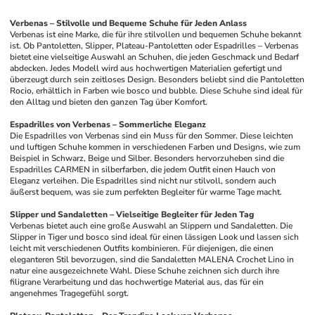
Verbenas – Stilvolle und Bequeme Schuhe für Jeden Anlass
Verbenas ist eine Marke, die für ihre stilvollen und bequemen Schuhe bekannt 
ist. Ob Pantoletten, Slipper, Plateau-Pantoletten oder Espadrilles – Verbenas 
bietet eine vielseitige Auswahl an Schuhen, die jeden Geschmack und Bedarf 
abdecken. Jedes Modell wird aus hochwertigen Materialien gefertigt und 
überzeugt durch sein zeitloses Design. Besonders beliebt sind die Pantoletten 
Rocio, erhältlich in Farben wie bosco und bubble. Diese Schuhe sind ideal für 
den Alltag und bieten den ganzen Tag über Komfort.
Espadrilles von Verbenas – Sommerliche Eleganz
Die Espadrilles von Verbenas sind ein Muss für den Sommer. Diese leichten 
und luftigen Schuhe kommen in verschiedenen Farben und Designs, wie zum 
Beispiel in Schwarz, Beige und Silber. Besonders hervorzuheben sind die 
Espadrilles CARMEN in silberfarben, die jedem Outfit einen Hauch von 
Eleganz verleihen. Die Espadrilles sind nicht nur stilvoll, sondern auch 
äußerst bequem, was sie zum perfekten Begleiter für warme Tage macht.
Slipper und Sandaletten – Vielseitige Begleiter für Jeden Tag
Verbenas bietet auch eine große Auswahl an Slippern und Sandaletten. Die 
Slipper in Tiger und bosco sind ideal für einen lässigen Look und lassen sich 
leicht mit verschiedenen Outfits kombinieren. Für diejenigen, die einen 
eleganteren Stil bevorzugen, sind die Sandaletten MALENA Crochet Lino in 
natur eine ausgezeichnete Wahl. Diese Schuhe zeichnen sich durch ihre 
filigrane Verarbeitung und das hochwertige Material aus, das für ein 
angenehmes Tragegefühl sorgt.