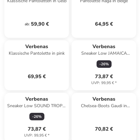
Klassische Pantoletten in Gelb
Pantolette Raga in Beige
59,90 €
64,95 €
ab
:
Verbenas
Verbenas
Klassische Pantolette in pink
Sneaker Low JAMAICA
SERRAJE in natur
-
26
%
69,95 €
73,87 €
UVP
:
99,95 €
*
Verbenas
Verbenas
Sneaker Low SOUND TROPIC
Chelsea-Boots Gaudi in
in natur
Schwarz
-
26
%
73,87 €
70,82 €
UVP
:
99,95 €
*