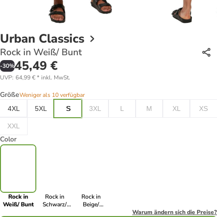
Urban Classics
Rock in Weiß/ Bunt
45,49 €
-
30
%
UVP
:
64,99 €
*
inkl. MwSt.
Größe
Weniger als 10 verfügbar
4XL
5XL
S
3XL
L
M
XL
XS
XXL
Color
Rock in
Rock in
Rock in
Weiß/ Bunt
Schwarz/
Beige/
Weiß
Schwarz
Warum ändern sich die Preise?