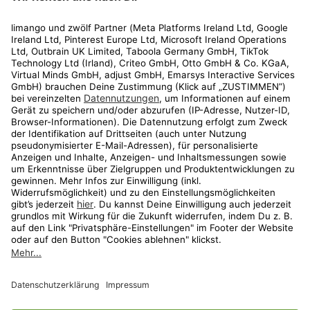
Rechtliches
Kundenservice
Shop
Aktionen
Travel
limango.nl
limango.pl