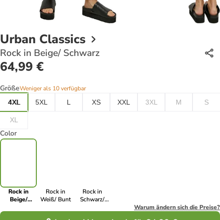
Urban Classics
Rock in Beige/ Schwarz
64,99 €
Größe
Weniger als 10 verfügbar
4XL
5XL
L
XS
XXL
3XL
M
S
XL
Color
Rock in
Rock in
Rock in
Beige/
Weiß/ Bunt
Schwarz/
Schwarz
Weiß
Warum ändern sich die Preise?