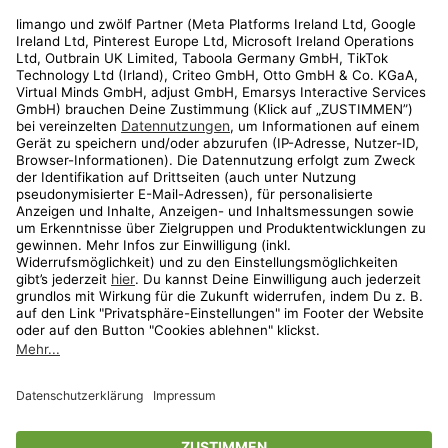
Rechtliches
Kundenservice
Shop
Aktionen
Travel
limango.nl
limango.pl