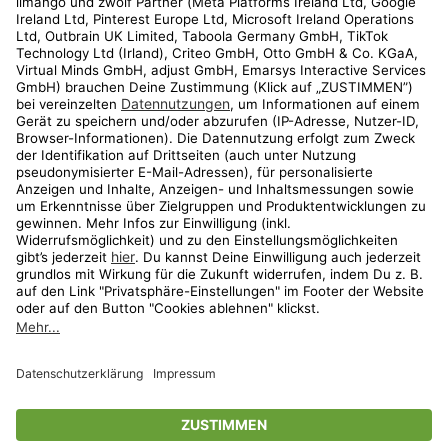
Kundenservice
Shop
Aktionen
Travel
limango.nl
limango.pl
* Streichpreise entsprechen der unverbindlichen Preisempfehlung des