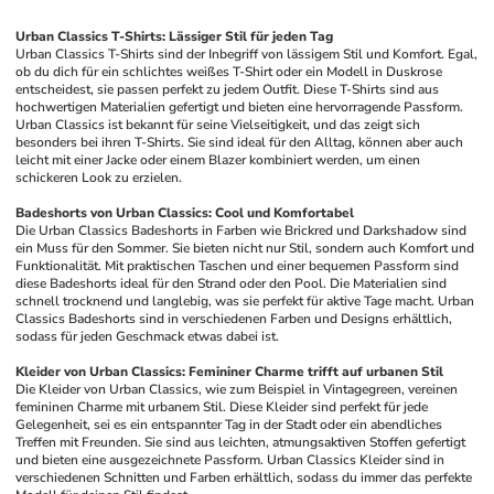
Urban Classics T-Shirts: Lässiger Stil für jeden Tag
Urban Classics T-Shirts sind der Inbegriff von lässigem Stil und Komfort. Egal, 
ob du dich für ein schlichtes weißes T-Shirt oder ein Modell in Duskrose 
entscheidest, sie passen perfekt zu jedem Outfit. Diese T-Shirts sind aus 
hochwertigen Materialien gefertigt und bieten eine hervorragende Passform. 
Urban Classics ist bekannt für seine Vielseitigkeit, und das zeigt sich 
besonders bei ihren T-Shirts. Sie sind ideal für den Alltag, können aber auch 
leicht mit einer Jacke oder einem Blazer kombiniert werden, um einen 
schickeren Look zu erzielen.
Badeshorts von Urban Classics: Cool und Komfortabel
Die Urban Classics Badeshorts in Farben wie Brickred und Darkshadow sind 
ein Muss für den Sommer. Sie bieten nicht nur Stil, sondern auch Komfort und 
Funktionalität. Mit praktischen Taschen und einer bequemen Passform sind 
diese Badeshorts ideal für den Strand oder den Pool. Die Materialien sind 
schnell trocknend und langlebig, was sie perfekt für aktive Tage macht. Urban 
Classics Badeshorts sind in verschiedenen Farben und Designs erhältlich, 
sodass für jeden Geschmack etwas dabei ist.
Kleider von Urban Classics: Femininer Charme trifft auf urbanen Stil
Die Kleider von Urban Classics, wie zum Beispiel in Vintagegreen, vereinen 
femininen Charme mit urbanem Stil. Diese Kleider sind perfekt für jede 
Gelegenheit, sei es ein entspannter Tag in der Stadt oder ein abendliches 
Treffen mit Freunden. Sie sind aus leichten, atmungsaktiven Stoffen gefertigt 
und bieten eine ausgezeichnete Passform. Urban Classics Kleider sind in 
verschiedenen Schnitten und Farben erhältlich, sodass du immer das perfekte 