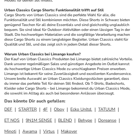
Modell für deinen Stil findest.
Urban Classics Cargo Shorts: Funktionalität trifft auf Stil
Cargo Shorts von Urban Classics sind die perfekte Wahl für alle, die 
Funktionalität und Stil kombinieren möchten. Diese Shorts in Schwarz bieten 
genügend Taschen für all deine Essentials und sind gleichzeitig unglaublich 
bequem. Sie sind ideal für Outdoor-Aktivitäten oder einen lässigen Tag in der 
Stadt. Die hochwertigen Materialien und die sorgfältige Verarbeitung machen 
diese Cargo Shorts zu einem langlebigen Begleiter. Urban Classics steht für 
Qualität und Stil, und das zeigt sich in jedem Detail dieser Shorts.
Warum Urban Classics bei Limango kaufen?
Der Kauf von Urban Classics Produkten bei Limango bietet zahlreiche Vorteile. 
Dank unserer regelmäßigen Sales und günstigen Angebote im Outlet kannst 
du hochwertige Urban Classics Mode zu unschlagbaren Preisen erwerben. 
Limango ist bekannt für seine Zuverlässigkeit und exzellenten Kundenservice. 
Unsere breite Auswahl an Urban Classics Kleidungsstücken garantiert, dass 
du immer das perfekte Teil für deinen Stil findest. Ob T-Shirts, Badeshorts, 
Kleider oder Cargo Shorts – bei Limango bekommst du Urban Classics Mode, 
die sowohl im Alltag als auch bei besonderen Anlässen überzeugt.
Das könnte Dir auch gefallen
:
DEF
STARTER
4F
Oboy
Ecko Unltd.
TATUUM
ET NOS
9N1M SENSE
BLEND
Behype
Doreanse
Minoti
Awama
Virtus
Makover