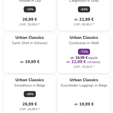
Hoodie in Lila
Cargohose in Grau
-
10
%
-
63
%
26,99 €
21,99 €
ab
:
UVP
:
29,99 €
*
UVP
:
59,90 €
*
family
rabatt
Urban Classics
Urban Classics
Samt-Shirt in Schwarz
Cordweste in Weiß
-
71
%
24,99 €
ab
:
regulär
19,99 €
22,99 €
ab
:
ab
:
mit family
UVP
:
79,90 €
*
Urban Classics
Urban Classics
Sweathose in Beige
Kunstleder-Leggings in Beige
-
40
%
26,99 €
19,99 €
ab
:
UVP
:
44,99 €
*