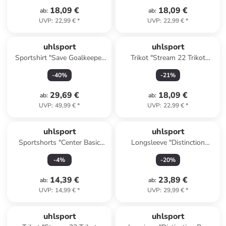
18,09 €
18,09 €
ab
:
ab
:
UVP
:
22,99 €
*
UVP
:
22,99 €
*
uhlsport
uhlsport
Sportshirt "Save Goalkeeper
Trikot "Stream 22 Trikot
Shirt" in Rot
Langarm" in Blau
-
40
%
-
21
%
29,69 €
18,09 €
ab
:
ab
:
UVP
:
49,99 €
*
UVP
:
22,99 €
*
uhlsport
uhlsport
Sportshorts "Center Basic
Longsleeve "Distinction
Shorts Ohne Innenslip" in
Colors Baselayer" in Blau
-
4
%
-
20
%
Grün
14,39 €
23,89 €
ab
:
ab
:
UVP
:
14,99 €
*
UVP
:
29,99 €
*
uhlsport
uhlsport