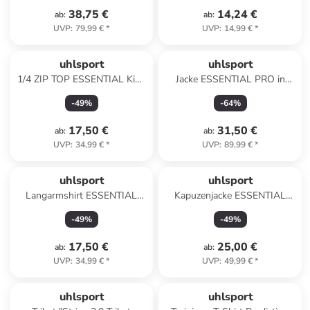
38,75 €
14,24 €
ab
:
ab
:
UVP
:
79,99 €
*
UVP
:
14,99 €
*
uhlsport
uhlsport
1/4 ZIP TOP ESSENTIAL Kids
Jacke ESSENTIAL PRO in
in rot/weiß
schwarz
-
49
%
-
64
%
17,50 €
31,50 €
ab
:
ab
:
UVP
:
34,99 €
*
UVP
:
89,99 €
*
uhlsport
uhlsport
Langarmshirt ESSENTIAL
Kapuzenjacke ESSENTIAL
TRAINING TOP in
HOOD Kids in schwarz
-
49
%
-
49
%
azurblau/weiß
17,50 €
25,00 €
ab
:
ab
:
UVP
:
34,99 €
*
UVP
:
49,99 €
*
uhlsport
uhlsport