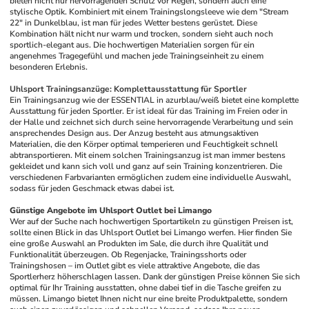
bieten nicht nur hervorragenden Schutz vor Regen, sondern auch eine 
stylische Optik. Kombiniert mit einem Trainingslongsleeve wie dem "Stream 
22" in Dunkelblau, ist man für jedes Wetter bestens gerüstet. Diese 
Kombination hält nicht nur warm und trocken, sondern sieht auch noch 
sportlich-elegant aus. Die hochwertigen Materialien sorgen für ein 
angenehmes Tragegefühl und machen jede Trainingseinheit zu einem 
besonderen Erlebnis.
Uhlsport Trainingsanzüge: Komplettausstattung für Sportler
Ein Trainingsanzug wie der ESSENTIAL in azurblau/weiß bietet eine komplette 
Ausstattung für jeden Sportler. Er ist ideal für das Training im Freien oder in 
der Halle und zeichnet sich durch seine hervorragende Verarbeitung und sein 
ansprechendes Design aus. Der Anzug besteht aus atmungsaktiven 
Materialien, die den Körper optimal temperieren und Feuchtigkeit schnell 
abtransportieren. Mit einem solchen Trainingsanzug ist man immer bestens 
gekleidet und kann sich voll und ganz auf sein Training konzentrieren. Die 
verschiedenen Farbvarianten ermöglichen zudem eine individuelle Auswahl, 
sodass für jeden Geschmack etwas dabei ist.
Günstige Angebote im Uhlsport Outlet bei Limango
Wer auf der Suche nach hochwertigen Sportartikeln zu günstigen Preisen ist, 
sollte einen Blick in das Uhlsport Outlet bei Limango werfen. Hier finden Sie 
eine große Auswahl an Produkten im Sale, die durch ihre Qualität und 
Funktionalität überzeugen. Ob Regenjacke, Trainingsshorts oder 
Trainingshosen – im Outlet gibt es viele attraktive Angebote, die das 
Sportlerherz höherschlagen lassen. Dank der günstigen Preise können Sie sich 
optimal für Ihr Training ausstatten, ohne dabei tief in die Tasche greifen zu 
müssen. Limango bietet Ihnen nicht nur eine breite Produktpalette, sondern 