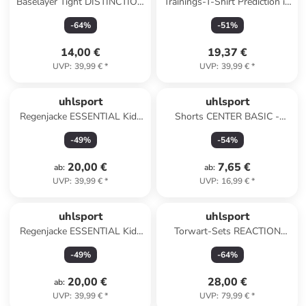
Baselayer Tight DISTINCTION
Trainings-T-Shirt Prediction in
PRO- TURTLE NECK in rot
marine
-
64
%
-
51
%
14,00 €
19,37 €
UVP
:
39,99 €
*
UVP
:
39,99 €
*
uhlsport
uhlsport
Regenjacke ESSENTIAL Kids
Shorts CENTER BASIC -
in azurblau/weiß
OHNE INNENSLIP in dark
-
49
%
-
54
%
grau melange
20,00 €
7,65 €
ab
:
ab
:
UVP
:
39,99 €
*
UVP
:
16,99 €
*
uhlsport
uhlsport
Regenjacke ESSENTIAL Kids
Torwart-Sets REACTION
in rot/weiß
GOALKEEPER SET Kids in
-
49
%
-
64
%
fluo gelb/schwarz
20,00 €
28,00 €
ab
:
UVP
:
39,99 €
*
UVP
:
79,99 €
*