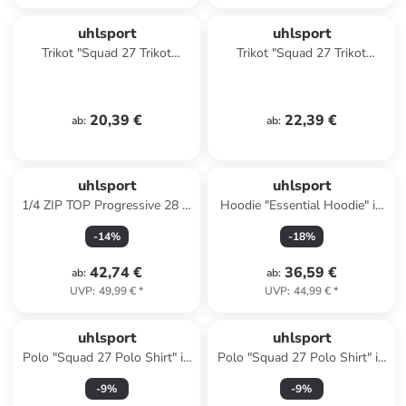
uhlsport
uhlsport
Trikot "Squad 27 Trikot
Trikot "Squad 27 Trikot
Kurzarm" in Gelb
Langarm" in Grau
20,39 €
22,39 €
ab
:
ab
:
uhlsport
uhlsport
1/4 ZIP TOP Progressive 28 in
Hoodie "Essential Hoodie" in
schwarz
Blau
-
14
%
-
18
%
42,74 €
36,59 €
ab
:
ab
:
UVP
:
49,99 €
*
UVP
:
44,99 €
*
uhlsport
uhlsport
Polo "Squad 27 Polo Shirt" in
Polo "Squad 27 Polo Shirt" in
Schwarz
Schwarz
-
9
%
-
9
%