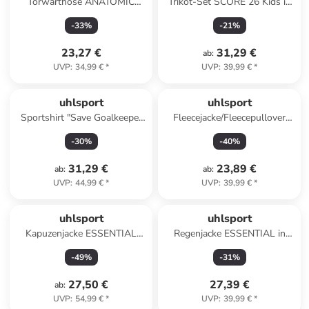
Torwarthose ANATOMIC
Trikot-Set SCORE 26 Kids in
GOALKEEPER LONGSHORTS
azurblau/weiß
-
33
%
-
21
%
Kids in schwarz
23,27 €
31,29 €
ab
:
UVP
:
34,99 €
*
UVP
:
39,99 €
*
uhlsport
uhlsport
Sportshirt "Save Goalkeeper
Fleecejacke/Fleecepullover
Shirt" in Gelb
"Essential Fleecejacke" in
-
30
%
-
40
%
Schwarz
31,29 €
23,89 €
ab
:
ab
:
UVP
:
44,99 €
*
UVP
:
39,99 €
*
uhlsport
uhlsport
Kapuzenjacke ESSENTIAL
Regenjacke ESSENTIAL in
HOOD in marine
schwarz/weiß
-
49
%
-
31
%
27,50 €
27,39 €
ab
:
UVP
:
54,99 €
*
UVP
:
39,99 €
*