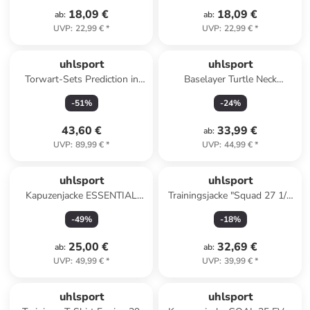
18,09 €
18,09 €
ab
:
ab
:
UVP
:
22,99 €
*
UVP
:
22,99 €
*
uhlsport
uhlsport
Torwart-Sets Prediction in
Baselayer Turtle Neck
marine/fluo gelb
Performance Pro in weiß
-
51
%
-
24
%
43,60 €
33,99 €
ab
:
UVP
:
89,99 €
*
UVP
:
44,99 €
*
uhlsport
uhlsport
Kapuzenjacke ESSENTIAL
Trainingsjacke "Squad 27 1/4
HOOD Kids in dark grau
Zip Top" in Blau
-
49
%
-
18
%
melange
25,00 €
32,69 €
ab
:
ab
:
UVP
:
49,99 €
*
UVP
:
39,99 €
*
uhlsport
uhlsport