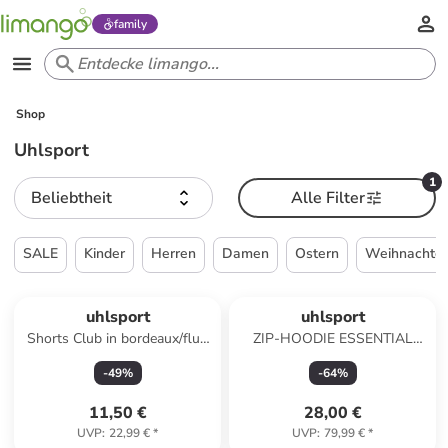
family
Shop
Uhlsport
1
Beliebtheit
Alle Filter
SALE
Kinder
Herren
Damen
Ostern
Weihnachte
uhlsport
uhlsport
Shorts Club in bordeaux/fluo
ZIP-HOODIE ESSENTIAL
gelb
PRO in schwarz
-
49
%
-
64
%
11,50 €
28,00 €
UVP
:
22,99 €
*
UVP
:
79,99 €
*