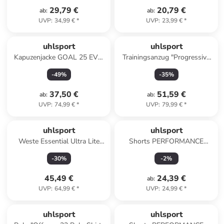
29,79 €
20,79 €
ab
:
ab
:
UVP
:
34,99 €
*
UVP
:
23,99 €
*
uhlsport
uhlsport
Kapuzenjacke GOAL 25 EVO
Trainingsanzug "Progressive
WOVEN HOOD JACKET in
Torwart Set" in Blau
-
49
%
-
35
%
grün/lagune
37,50 €
51,59 €
ab
:
ab
:
UVP
:
74,99 €
*
UVP
:
79,99 €
*
uhlsport
uhlsport
Weste Essential Ultra Lite
Shorts PERFORMANCE
Vest Women in schwarz
SHORTS in azurblau/weiß
-
30
%
-
2
%
45,49 €
24,39 €
ab
:
UVP
:
64,99 €
*
UVP
:
24,99 €
*
uhlsport
uhlsport