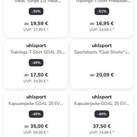
Trikot "Stripe 2.0 Trikot
Trainings-T-Shirt Prediction
Kurzarm" in Rot
Kids in marine
-
30
%
-
51
%
19,59 €
16,95 €
ab
:
ab
:
UVP
:
27,99 €
*
UVP
:
34,99 €
*
uhlsport
uhlsport
Trainings-T-Shirt GOAL 25
Sportshorts "Club Shorts" in
TRIKOT Kids in
Grün
-
49
%
limonengelb/schwarz
17,50 €
20,09 €
ab
:
ab
:
UVP
:
34,99 €
*
uhlsport
uhlsport
Kapuzenjacke GOAL 25 EVO
Kapuzenjacke GOAL 25 EVO
WOVEN HOOD JACKET Kids
WOVEN HOOD JACKET in
-
49
%
-
49
%
in marine
dark grau melange
35,00 €
37,50 €
ab
:
UVP
:
69,99 €
*
UVP
:
74,99 €
*