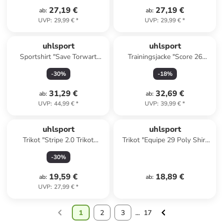
27,19 €
27,19 €
ab
:
ab
:
UVP
:
29,99 €
*
UVP
:
29,99 €
*
uhlsport
uhlsport
Sportshirt "Save Torwart
Trainingsjacke "Score 26
Shirt" in Blau
Classic Jacke" in Rot
-
30
%
-
18
%
31,29 €
32,69 €
ab
:
ab
:
UVP
:
44,99 €
*
UVP
:
39,99 €
*
uhlsport
uhlsport
Trikot "Stripe 2.0 Trikot
Trikot "Equipe 29 Poly Shirt
Kurzarm" in Grün
Kurzarm" in Grün
-
30
%
19,59 €
18,89 €
ab
:
ab
:
UVP
:
27,99 €
*
1
2
3
...
17