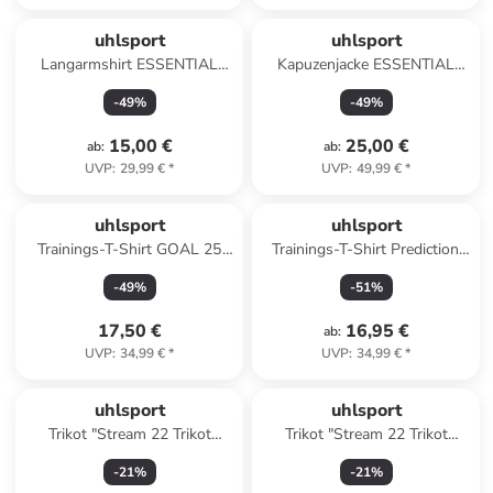
uhlsport
uhlsport
Langarmshirt ESSENTIAL
Kapuzenjacke ESSENTIAL
TRAINING TOP Kids in
HOOD Kids in azurblau
-
49
%
-
49
%
marine/weiß
15,00 €
25,00 €
ab
:
ab
:
UVP
:
29,99 €
*
UVP
:
49,99 €
*
uhlsport
uhlsport
Trainings-T-Shirt GOAL 25
Trainings-T-Shirt Prediction
TRIKOT Kids in grün/lagune
Kids in weiß
-
49
%
-
51
%
17,50 €
16,95 €
ab
:
UVP
:
34,99 €
*
UVP
:
34,99 €
*
uhlsport
uhlsport
Trikot "Stream 22 Trikot
Trikot "Stream 22 Trikot
Langarm" in Pink
Langarm" in Weiß
-
21
%
-
21
%