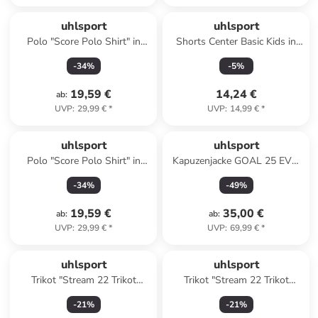
uhlsport
uhlsport
Polo "Score Polo Shirt" in
Shorts Center Basic Kids in
Schwarz
marine
-
34
%
-
5
%
19,59 €
14,24 €
ab
:
UVP
:
29,99 €
*
UVP
:
14,99 €
*
uhlsport
uhlsport
Polo "Score Polo Shirt" in
Kapuzenjacke GOAL 25 EVO
Schwarz
WOVEN HOOD JACKET Kids
-
34
%
-
49
%
in dark grau melange
19,59 €
35,00 €
ab
:
ab
:
UVP
:
29,99 €
*
UVP
:
69,99 €
*
uhlsport
uhlsport
Trikot "Stream 22 Trikot
Trikot "Stream 22 Trikot
Langarm" in Rot
Langarm" in Weiß
-
21
%
-
21
%