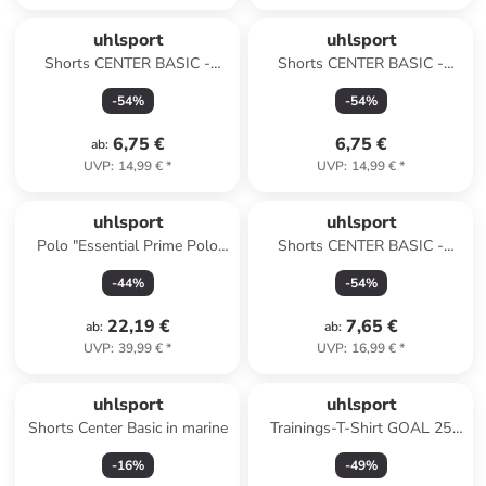
uhlsport
uhlsport
Shorts CENTER BASIC -
Shorts CENTER BASIC -
OHNE INNENSLIP Kids in
OHNE INNENSLIP Kids in
-
54
%
-
54
%
fluo gelb/schwarz
cyan
6,75 €
6,75 €
ab
:
UVP
:
14,99 €
*
UVP
:
14,99 €
*
uhlsport
uhlsport
Polo "Essential Prime Polo
Shorts CENTER BASIC -
Shirt" in Blau
OHNE INNENSLIP in cyan
-
44
%
-
54
%
22,19 €
7,65 €
ab
:
ab
:
UVP
:
39,99 €
*
UVP
:
16,99 €
*
uhlsport
uhlsport
Shorts Center Basic in marine
Trainings-T-Shirt GOAL 25
TRIKOT Kids in weiß/schwarz
-
16
%
-
49
%