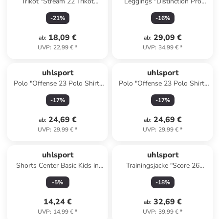
Trikot "Stream 22 Trikot
Leggings "Distinction Pro
Langarm" in Rot
Long Tights" in Schwarz
-
21
%
-
16
%
18,09 €
29,09 €
ab
:
ab
:
UVP
:
22,99 €
*
UVP
:
34,99 €
*
uhlsport
uhlsport
Polo "Offense 23 Polo Shirt"
Polo "Offense 23 Polo Shirt"
in Blau
in Schwarz
-
17
%
-
17
%
24,69 €
24,69 €
ab
:
ab
:
UVP
:
29,99 €
*
UVP
:
29,99 €
*
uhlsport
uhlsport
Shorts Center Basic Kids in
Trainingsjacke "Score 26
rot
Classic Jacke" in Schwarz
-
5
%
-
18
%
14,24 €
32,69 €
ab
:
UVP
:
14,99 €
*
UVP
:
39,99 €
*