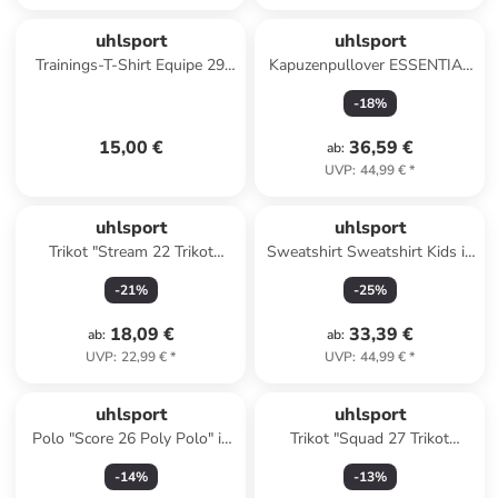
uhlsport
uhlsport
Trainings-T-Shirt Equipe 29
Kapuzenpullover ESSENTIAL
Kids in
Kids in dark grau melange
-
18
%
bordeaux/schwarz/weiß
15,00 €
36,59 €
ab
:
UVP
:
44,99 €
*
uhlsport
uhlsport
Trikot "Stream 22 Trikot
Sweatshirt Sweatshirt Kids in
Langarm" in Blau
dark grau melange
-
21
%
-
25
%
18,09 €
33,39 €
ab
:
ab
:
UVP
:
22,99 €
*
UVP
:
44,99 €
*
uhlsport
uhlsport
Polo "Score 26 Poly Polo" in
Trikot "Squad 27 Trikot
Blau
Langarm" in Grün
-
14
%
-
13
%