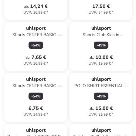
14,24 €
17,50 €
ab
:
UVP
:
16,99 €
*
UVP
:
34,99 €
*
uhlsport
uhlsport
Shorts CENTER BASIC -
Shorts Club Kids in
OHNE INNENSLIP in fluo
bordeaux/fluo gelb
-
54
%
-
49
%
gelb/schwarz
7,65 €
10,00 €
ab
:
ab
:
UVP
:
16,99 €
*
UVP
:
19,99 €
*
uhlsport
uhlsport
Shorts CENTER BASIC -
POLO SHIRT ESSENTIAL in
OHNE INNENSLIP Kids in
schwarz
-
54
%
-
49
%
dark grau melange
6,75 €
15,00 €
ab
:
UVP
:
14,99 €
*
UVP
:
29,99 €
*
uhlsport
uhlsport