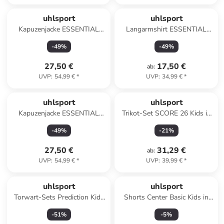
uhlsport
uhlsport
Kapuzenjacke ESSENTIAL
Langarmshirt ESSENTIAL
HOOD in schwarz
TRAINING TOP in
-
49
%
-
49
%
schwarz/weiß
27,50 €
17,50 €
ab
:
UVP
:
54,99 €
*
UVP
:
34,99 €
*
uhlsport
uhlsport
Kapuzenjacke ESSENTIAL
Trikot-Set SCORE 26 Kids in
HOOD in dark grau melange
schwarz/weiß
-
49
%
-
21
%
27,50 €
31,29 €
ab
:
UVP
:
54,99 €
*
UVP
:
39,99 €
*
uhlsport
uhlsport
Torwart-Sets Prediction Kids
Shorts Center Basic Kids in
in marine/fluo gelb
weiß
-
51
%
-
5
%