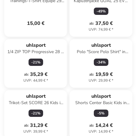
Trainings-T-Shirt Equipe 29
Kapuzenjacke GOAL 25 EVO
Kids in
WOVEN HOOD JACKET in
-
49
%
schwarz/weiß/steingrau
schwarz/limonengelb
15,00 €
37,50 €
ab
:
UVP
:
74,99 €
*
uhlsport
uhlsport
1/4 ZIP TOP Progressive 28 in
Polo "Score Polo Shirt" in
schwarz/rot
Schwarz
-
21
%
-
34
%
35,29 €
19,59 €
ab
:
ab
:
UVP
:
44,99 €
*
UVP
:
29,99 €
*
uhlsport
uhlsport
Trikot-Set SCORE 26 Kids in
Shorts Center Basic Kids in
dark grau melange
schwarz
-
21
%
-
5
%
31,29 €
14,24 €
ab
:
ab
:
UVP
:
39,99 €
*
UVP
:
14,99 €
*