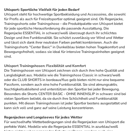
Uhlsport: Sportliche Vielfalt für jeden Bedarf
Uhlsport steht für hochwertige Sportbekleidung und Accessoires, die sowohl 
für Profis als auch für Freizeitsportler optimal geeignet sind. Ob Regenjacke, 
Trainingsshorts oder Trainingshose – die Produktpalette von Uhlsport bietet 
für jede sportliche Herausforderung die passende Ausstattung. Die 
Regenjacke ESSENTIAL in schwarz/weiß überzeugt durch ihr schlichtes 
Design und ihre Funktionalität. Sie schützt zuverlässig vor Wind und Wetter 
und lässt sich dank ihrer neutralen Farben perfekt kombinieren. Auch die 
Trainingsshorts "Center Basic" in Dunkelblau bieten hohen Tragekomfort und 
Bewegungsfreiheit, sodass sie ideal für intensive Trainingseinheiten geeignet 
sind.
Uhlsport Trainingshosen: Flexibilität und Komfort
Die Trainingshosen von Uhlsport zeichnen sich durch ihre hohe Qualität und 
Langlebigkeit aus. Modelle wie die Trainingshose Classic in schwarz/weiß 
oder die CLUB SHORTS in bordeaux/fluo gelb bieten nicht nur eine bequeme 
Passform, sondern auch eine hohe Funktionalität. Sie sind atmungsaktiv, 
feuchtigkeitsableitend und unterstützen den Sportler bei jeder Bewegung. 
Besonders die Shorts CENTER BASIC - OHNE INNENSLIP in schwarz sind bei 
vielen Sportlern beliebt, da sie durch ihre Schlichtheit und Funktionalität 
punkten. Mit diesen Trainingshosen ist jeder Sportler bestens ausgestattet und 
kann sich voll und ganz auf seine Leistung konzentrieren.
Regenjacken und Longsleeves für jedes Wetter
Für wechselhafte Wetterbedingungen sind die Regenjacken von Uhlsport die 
perfekte Wahl. Modelle wie die Regenjacke ESSENTIAL in azurblau/weiß 