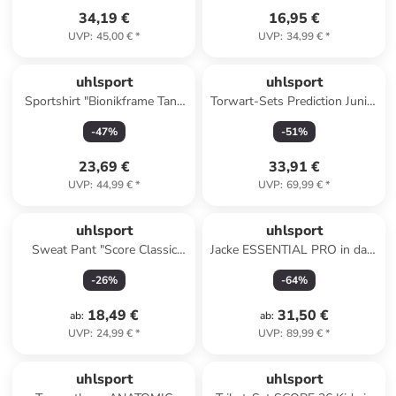
34,19 €
16,95 €
UVP
:
45,00 €
*
UVP
:
34,99 €
*
uhlsport
uhlsport
Sportshirt "Bionikframe Tank
Torwart-Sets Prediction Junior
Top" in Schwarz
Kids in fluo gelb/schwarz
-
47
%
-
51
%
23,69 €
33,91 €
UVP
:
44,99 €
*
UVP
:
69,99 €
*
uhlsport
uhlsport
Sweat Pant "Score Classic
Jacke ESSENTIAL PRO in dark
Hose" in Schwarz
grau melange
-
26
%
-
64
%
18,49 €
31,50 €
ab
:
ab
:
UVP
:
24,99 €
*
UVP
:
89,99 €
*
uhlsport
uhlsport