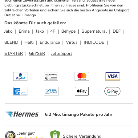
auch einen zuverlässigen und schnellen Versand, sodass Ihre neuen 
Lieblingsstücke schnell bei Ihnen zu Hause sind. Profitieren Sie von den 
zahlreichen Vorteilen und sichern Sie sich die besten Angebote im Uhlsport 
Outlet bei Limango.
Das könnte Dir auch gefallen
:
Jako
Erima
Jako
4F
Behype
Supernatural
DEF
BLEND
Halti
Endurance
Virtus
INDICODE
STARTER
GEYSER
Jette Sport
6.2 Mio. limango Pakete pro Jahr
Sichere Verbindung