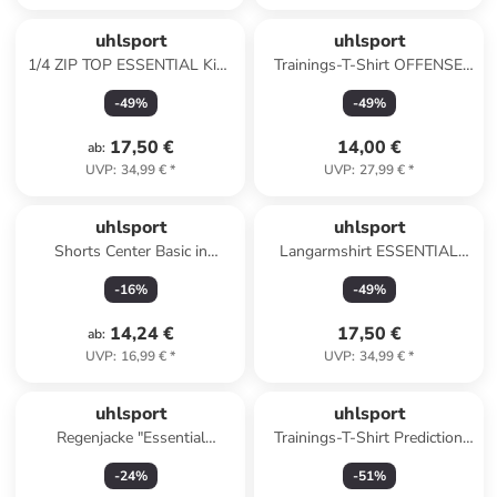
uhlsport
uhlsport
1/4 ZIP TOP ESSENTIAL Kids
Trainings-T-Shirt OFFENSE
in schwarz/weiß
23 Kids in schwarz/anthra
-
49
%
-
49
%
17,50 €
14,00 €
ab
:
UVP
:
34,99 €
*
UVP
:
27,99 €
*
uhlsport
uhlsport
Shorts Center Basic in
Langarmshirt ESSENTIAL
schwarz
TRAINING TOP in
-
16
%
-
49
%
marine/weiß
14,24 €
17,50 €
ab
:
UVP
:
16,99 €
*
UVP
:
34,99 €
*
uhlsport
uhlsport
Regenjacke "Essential
Trainings-T-Shirt Prediction
Regenjacke" in Schwarz
Kids in rot
-
24
%
-
51
%