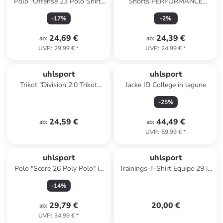
Polo "Offense 23 Polo Shirt"
Shorts PERFORMANCE
in Rot
SHORTS Kids in rot/weiß
-
17
%
-
2
%
24,69 €
24,39 €
ab
:
ab
:
UVP
:
29,99 €
*
UVP
:
24,99 €
*
uhlsport
uhlsport
Trikot "Division 2.0 Trikot
Jacke ID College in lagune
Kurzarm" in Rot
-
25
%
24,59 €
44,49 €
ab
:
ab
:
UVP
:
59,99 €
*
uhlsport
uhlsport
Polo "Score 26 Poly Polo" in
Trainings-T-Shirt Equipe 29 in
Schwarz
limonengelb/weiß/schwarz
-
14
%
29,79 €
20,00 €
ab
:
UVP
:
34,99 €
*