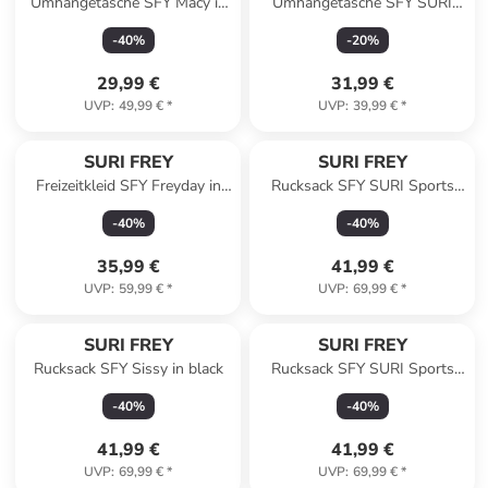
Umhängetasche SFY Macy in
Umhängetasche SFY SURI
brown
Sports Marry in blue
-
40
%
-
20
%
29,99 €
31,99 €
UVP
:
49,99 €
*
UVP
:
39,99 €
*
SURI FREY
SURI FREY
Freizeitkleid SFY Freyday in
Rucksack SFY SURI Sports
rose 650
Jessy-Lu in beige 400
-
40
%
-
40
%
35,99 €
41,99 €
UVP
:
59,99 €
*
UVP
:
69,99 €
*
SURI FREY
SURI FREY
Rucksack SFY Sissy in black
Rucksack SFY SURI Sports
Jessy-Lu in lightrose 646
-
40
%
-
40
%
41,99 €
41,99 €
UVP
:
69,99 €
*
UVP
:
69,99 €
*