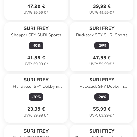
47,99 €
39,99 €
UVP
:
59,99 €
*
UVP
:
49,99 €
*
SURI FREY
SURI FREY
Shopper SFY SURI Sports
Rucksack SFY SURI Sports
Jessy-Lu finish in peach-finish
Marry in lightgrey
-
40
%
-
20
%
661
41,99 €
47,99 €
UVP
:
69,99 €
*
UVP
:
59,99 €
*
SURI FREY
SURI FREY
Handyetui SFY Debby in
Rucksack SFY Debby in
cognac
darktaupe 950
-
20
%
-
20
%
23,99 €
55,99 €
UVP
:
29,99 €
*
UVP
:
69,99 €
*
SURI FREY
SURI FREY