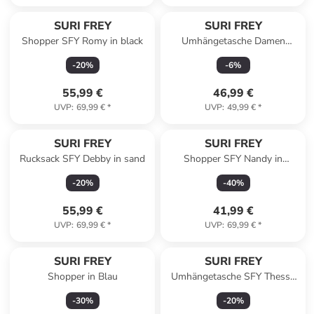
SURI FREY
SURI FREY
Shopper SFY Romy in black
Umhängetasche Damen
Umhängetasche Marry in
-
20
%
-
6
%
black
55,99 €
46,99 €
UVP
:
69,99 €
*
UVP
:
49,99 €
*
SURI FREY
SURI FREY
Rucksack SFY Debby in sand
Shopper SFY Nandy in
lightrose 646
-
20
%
-
40
%
55,99 €
41,99 €
UVP
:
69,99 €
*
UVP
:
69,99 €
*
SURI FREY
SURI FREY
Shopper in Blau
Umhängetasche SFY Thessy
in brown
-
30
%
-
20
%