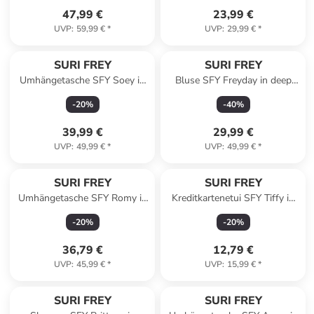
47,99 €
23,99 €
UVP
:
59,99 €
*
UVP
:
29,99 €
*
SURI FREY
SURI FREY
Umhängetasche SFY Soey in
Bluse SFY Freyday in deep
brown
sea 930
-
20
%
-
40
%
39,99 €
29,99 €
UVP
:
49,99 €
*
UVP
:
49,99 €
*
SURI FREY
SURI FREY
Umhängetasche SFY Romy in
Kreditkartenetui SFY Tiffy in
blue
black
-
20
%
-
20
%
36,79 €
12,79 €
UVP
:
45,99 €
*
UVP
:
15,99 €
*
SURI FREY
SURI FREY