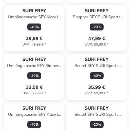
SURI FREY
SURI FREY
Umhängetasche SFY Macy in
Shopper SFY SURI Sports
brown
Marry in black
-
40
%
-
20
%
29,99 €
47,99 €
UVP
:
49,99 €
*
UVP
:
59,99 €
*
SURI FREY
SURI FREY
Umhängetasche SFY Kimberly
Beutel SFY SURI Sports
in ecru
Marry in ecru
-
40
%
-
40
%
33,59 €
35,99 €
UVP
:
55,99 €
*
UVP
:
59,99 €
*
SURI FREY
SURI FREY
Umhängetasche SFY Alley in
Beutel SFY SURI Sports
black
Marry in lightgrey
-
40
%
-
20
%