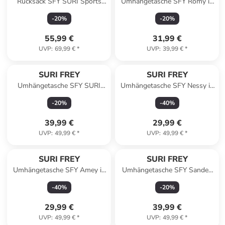
Rucksack SFY SURI Sports
Umhängetasche SFY Romy in
Jessy-Lu in blue
ecru
-
20
%
-
20
%
55,99 €
31,99 €
UVP
:
69,99 €
*
UVP
:
39,99 €
*
SURI FREY
SURI FREY
Umhängetasche SFY SURI
Umhängetasche SFY Nessy in
Sports Marry in blue
pink salt 644
-
20
%
-
40
%
39,99 €
29,99 €
UVP
:
49,99 €
*
UVP
:
49,99 €
*
SURI FREY
SURI FREY
Umhängetasche SFY Amey in
Umhängetasche SFY Sandey
black
in wine
-
40
%
-
20
%
29,99 €
39,99 €
UVP
:
49,99 €
*
UVP
:
49,99 €
*