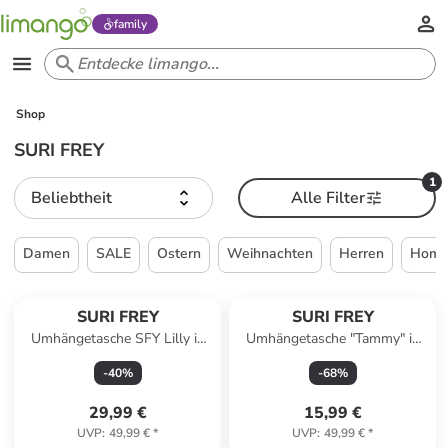
family
Shop
SURI FREY
1
Beliebtheit
Alle Filter
Damen
SALE
Ostern
Weihnachten
Herren
Home 
SURI FREY
SURI FREY
Umhängetasche SFY Lilly in
Umhängetasche "Tammy" in
ecru
Hellbraun/ Schwarz - (B)27 x
-
40
%
-
68
%
(H)25 x (T)5 cm
29,99 €
15,99 €
UVP
:
49,99 €
*
UVP
:
49,99 €
*