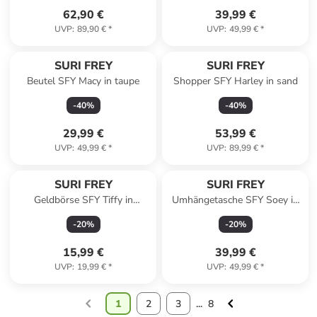
62,90 €
39,99 €
UVP
:
89,90 €
*
UVP
:
49,99 €
*
SURI FREY
SURI FREY
Beutel SFY Macy in taupe
Shopper SFY Harley in sand
-
40
%
-
40
%
29,99 €
53,99 €
UVP
:
49,99 €
*
UVP
:
89,99 €
*
SURI FREY
SURI FREY
Geldbörse SFY Tiffy in
Umhängetasche SFY Soey in
darkbrown 218
brown
-
20
%
-
20
%
15,99 €
39,99 €
UVP
:
19,99 €
*
UVP
:
49,99 €
*
1
2
3
...
8