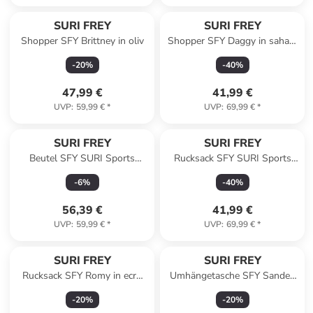
SURI FREY
SURI FREY
Shopper SFY Brittney in oliv
Shopper SFY Daggy in sahara
920
-
20
%
-
40
%
47,99 €
41,99 €
UVP
:
59,99 €
*
UVP
:
69,99 €
*
SURI FREY
SURI FREY
Beutel SFY SURI Sports
Rucksack SFY SURI Sports
Marry in forest 962
Marry in blue
-
6
%
-
40
%
56,39 €
41,99 €
UVP
:
59,99 €
*
UVP
:
69,99 €
*
SURI FREY
SURI FREY
Rucksack SFY Romy in ecru
Umhängetasche SFY Sandey
320
in oliv
-
20
%
-
20
%