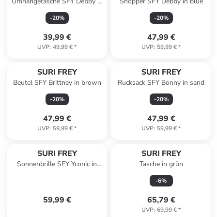
Umhängetasche SFY Debby in
Shopper SFY Debby in blue
black
-
20
%
-
20
%
39,99 €
47,99 €
UVP
:
49,99 €
*
UVP
:
59,99 €
*
SURI FREY
SURI FREY
Beutel SFY Brittney in brown
Rucksack SFY Bonny in sand
-
20
%
-
20
%
47,99 €
47,99 €
UVP
:
59,99 €
*
UVP
:
59,99 €
*
SURI FREY
SURI FREY
Sonnenbrille SFY Yconic in
Tasche in grün
brown 200
-
6
%
59,99 €
65,79 €
UVP
:
69,99 €
*