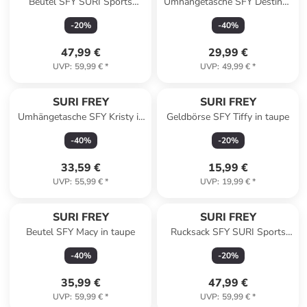
Beutel SFY SURI Sports
Umhängetasche SFY Destiney
Marry in sand
in beige
-
20
%
-
40
%
47,99 €
29,99 €
UVP
:
59,99 €
*
UVP
:
49,99 €
*
SURI FREY
SURI FREY
Umhängetasche SFY Kristy in
Geldbörse SFY Tiffy in taupe
brown
-
40
%
-
20
%
33,59 €
15,99 €
UVP
:
55,99 €
*
UVP
:
19,99 €
*
SURI FREY
SURI FREY
Beutel SFY Macy in taupe
Rucksack SFY SURI Sports
Marry in sand
-
40
%
-
20
%
35,99 €
47,99 €
UVP
:
59,99 €
*
UVP
:
59,99 €
*