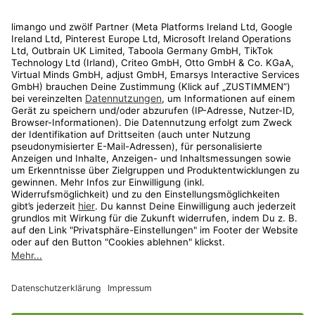
Rechtliches
Kundenservice
Shop
Aktionen
Travel
limango.nl
limango.pl