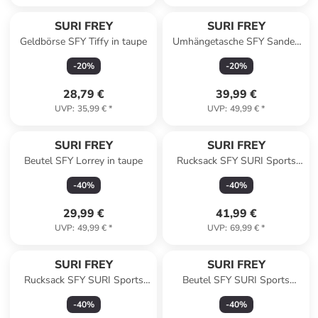
SURI FREY
SURI FREY
Geldbörse SFY Tiffy in taupe
Umhängetasche SFY Sandey
in taupe
-
20
%
-
20
%
28,79 €
39,99 €
UVP
:
35,99 €
*
UVP
:
49,99 €
*
SURI FREY
SURI FREY
Beutel SFY Lorrey in taupe
Rucksack SFY SURI Sports
Jessy-Lu in taupe
-
40
%
-
40
%
29,99 €
41,99 €
UVP
:
49,99 €
*
UVP
:
69,99 €
*
SURI FREY
SURI FREY
Rucksack SFY SURI Sports
Beutel SFY SURI Sports
Marry in ecru 320
Marry in lightkhaki 914
-
40
%
-
40
%