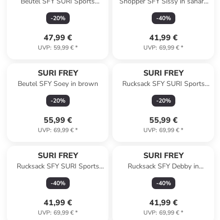
Beutel SFY SURI Sports
Shopper SFY Sissy in sahara
Marry in black
920
-
20
%
-
40
%
47,99 €
41,99 €
UVP
:
59,99 €
*
UVP
:
69,99 €
*
SURI FREY
SURI FREY
Beutel SFY Soey in brown
Rucksack SFY SURI Sports
Jessy-Lu in black
-
20
%
-
20
%
55,99 €
55,99 €
UVP
:
69,99 €
*
UVP
:
69,99 €
*
SURI FREY
SURI FREY
Rucksack SFY SURI Sports
Rucksack SFY Debby in
Marry in taupe
darkgreen 933
-
40
%
-
40
%
41,99 €
41,99 €
UVP
:
69,99 €
*
UVP
:
69,99 €
*