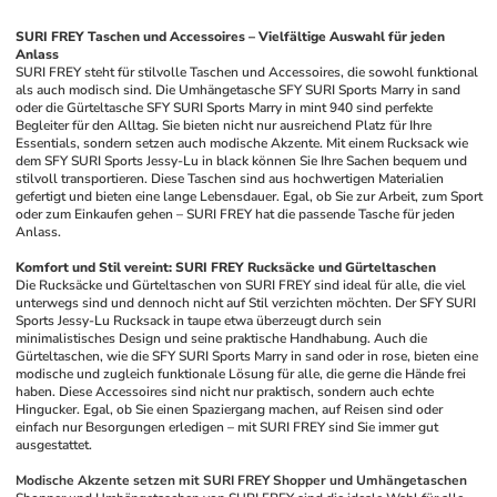
SURI FREY Taschen und Accessoires – Vielfältige Auswahl für jeden 
Anlass
SURI FREY steht für stilvolle Taschen und Accessoires, die sowohl funktional 
als auch modisch sind. Die Umhängetasche SFY SURI Sports Marry in sand 
oder die Gürteltasche SFY SURI Sports Marry in mint 940 sind perfekte 
Begleiter für den Alltag. Sie bieten nicht nur ausreichend Platz für Ihre 
Essentials, sondern setzen auch modische Akzente. Mit einem Rucksack wie 
dem SFY SURI Sports Jessy-Lu in black können Sie Ihre Sachen bequem und 
stilvoll transportieren. Diese Taschen sind aus hochwertigen Materialien 
gefertigt und bieten eine lange Lebensdauer. Egal, ob Sie zur Arbeit, zum Sport 
oder zum Einkaufen gehen – SURI FREY hat die passende Tasche für jeden 
Anlass.
Komfort und Stil vereint: SURI FREY Rucksäcke und Gürteltaschen
Die Rucksäcke und Gürteltaschen von SURI FREY sind ideal für alle, die viel 
unterwegs sind und dennoch nicht auf Stil verzichten möchten. Der SFY SURI 
Sports Jessy-Lu Rucksack in taupe etwa überzeugt durch sein 
minimalistisches Design und seine praktische Handhabung. Auch die 
Gürteltaschen, wie die SFY SURI Sports Marry in sand oder in rose, bieten eine 
modische und zugleich funktionale Lösung für alle, die gerne die Hände frei 
haben. Diese Accessoires sind nicht nur praktisch, sondern auch echte 
Hingucker. Egal, ob Sie einen Spaziergang machen, auf Reisen sind oder 
einfach nur Besorgungen erledigen – mit SURI FREY sind Sie immer gut 
ausgestattet.
Modische Akzente setzen mit SURI FREY Shopper und Umhängetaschen