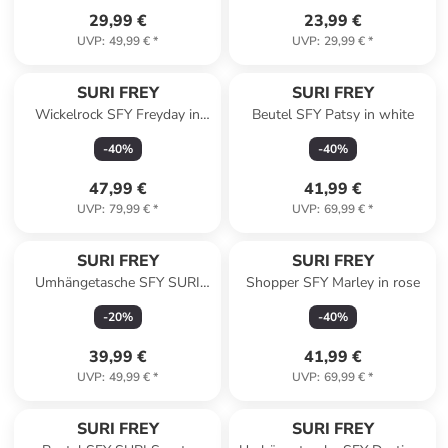
29,99 €
23,99 €
UVP
:
49,99 €
*
UVP
:
29,99 €
*
SURI FREY
SURI FREY
Wickelrock SFY Freyday in
Beutel SFY Patsy in white
barolo 629
-
40
%
-
40
%
47,99 €
41,99 €
UVP
:
79,99 €
*
UVP
:
69,99 €
*
SURI FREY
SURI FREY
Umhängetasche SFY SURI
Shopper SFY Marley in rose
Sports Marry in sand
-
20
%
-
40
%
39,99 €
41,99 €
UVP
:
49,99 €
*
UVP
:
69,99 €
*
SURI FREY
SURI FREY