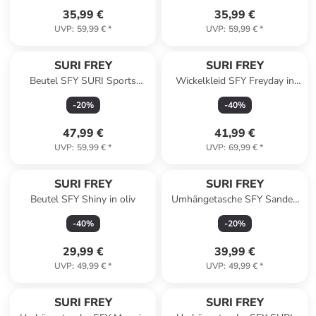
35,99 €
35,99 €
UVP
:
59,99 €
*
UVP
:
59,99 €
*
SURI FREY
SURI FREY
Beutel SFY SURI Sports
Wickelkleid SFY Freyday in
Marry in lightgrey
rose 650
-
20
%
-
40
%
47,99 €
41,99 €
UVP
:
59,99 €
*
UVP
:
69,99 €
*
SURI FREY
SURI FREY
Beutel SFY Shiny in oliv
Umhängetasche SFY Sandey
in wine
-
40
%
-
20
%
29,99 €
39,99 €
UVP
:
49,99 €
*
UVP
:
49,99 €
*
SURI FREY
SURI FREY