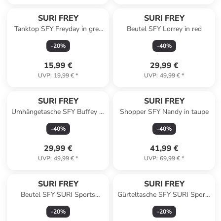
SURI FREY
SURI FREY
Tanktop SFY Freyday in grey
Beutel SFY Lorrey in red
800
-
20
%
-
40
%
15,99 €
29,99 €
UVP
:
19,99 €
*
UVP
:
49,99 €
*
SURI FREY
SURI FREY
Umhängetasche SFY Buffey in
Shopper SFY Nandy in taupe
taupe
-
40
%
-
40
%
29,99 €
41,99 €
UVP
:
49,99 €
*
UVP
:
69,99 €
*
SURI FREY
SURI FREY
Beutel SFY SURI Sports
Gürteltasche SFY SURI Sports
Marry in blue
Marry in blue
-
20
%
-
20
%