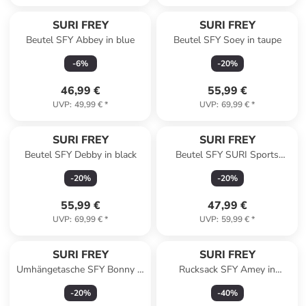
SURI FREY
SURI FREY
Beutel SFY Abbey in blue
Beutel SFY Soey in taupe
-
6
%
-
20
%
46,99 €
55,99 €
UVP
:
49,99 €
*
UVP
:
69,99 €
*
SURI FREY
SURI FREY
Beutel SFY Debby in black
Beutel SFY SURI Sports
Marry in taupe
-
20
%
-
20
%
55,99 €
47,99 €
UVP
:
69,99 €
*
UVP
:
59,99 €
*
SURI FREY
SURI FREY
Umhängetasche SFY Bonny in
Rucksack SFY Amey in
sand
lightrose 646
-
20
%
-
40
%