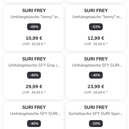
SURI FREY
SURI FREY
Umhängetasche "Jenny" in
Umhängetasche "Jenny" in
Rostrot - (B)19 x (H)14 x (T)8
Schwarz - (B)19 x (H)14 x
-
69
%
-
63
%
cm
(T)8 cm
10,99 €
12,99 €
UVP
:
35,99 €
*
UVP
:
35,99 €
*
SURI FREY
SURI FREY
Umhängetasche SFY Gray in
Umhängetasche SFY SURI
sahara 920
Sports Marry in lightkhaki 914
-
40
%
-
40
%
29,99 €
23,99 €
UVP
:
49,99 €
*
UVP
:
39,99 €
*
SURI FREY
SURI FREY
Umhängetasche SFY SURI
Gürteltasche SFY SURI Sports
Sports Marry in lightkhaki 914
Marry in lightgrey
-
40
%
-
20
%