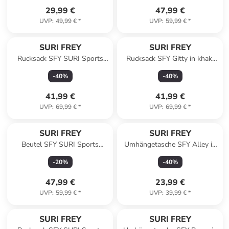
29,99 €
47,99 €
UVP
:
49,99 €
*
UVP
:
59,99 €
*
SURI FREY
SURI FREY
Rucksack SFY SURI Sports
Rucksack SFY Gitty in khaki
Jessy-Lu in khaki 910
910
-
40
%
-
40
%
41,99 €
41,99 €
UVP
:
69,99 €
*
UVP
:
69,99 €
*
SURI FREY
SURI FREY
Beutel SFY SURI Sports
Umhängetasche SFY Alley in
Marry in taupe
khaki 910
-
20
%
-
40
%
47,99 €
23,99 €
UVP
:
59,99 €
*
UVP
:
39,99 €
*
SURI FREY
SURI FREY