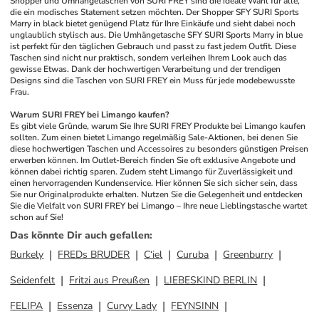
Shopper und Umhängetaschen von SURI FREY sind die ideale Wahl für alle, 
die ein modisches Statement setzen möchten. Der Shopper SFY SURI Sports 
Marry in black bietet genügend Platz für Ihre Einkäufe und sieht dabei noch 
unglaublich stylisch aus. Die Umhängetasche SFY SURI Sports Marry in blue 
ist perfekt für den täglichen Gebrauch und passt zu fast jedem Outfit. Diese 
Taschen sind nicht nur praktisch, sondern verleihen Ihrem Look auch das 
gewisse Etwas. Dank der hochwertigen Verarbeitung und der trendigen 
Designs sind die Taschen von SURI FREY ein Muss für jede modebewusste 
Frau.
Warum SURI FREY bei Limango kaufen?
Es gibt viele Gründe, warum Sie Ihre SURI FREY Produkte bei Limango kaufen 
sollten. Zum einen bietet Limango regelmäßig Sale-Aktionen, bei denen Sie 
diese hochwertigen Taschen und Accessoires zu besonders günstigen Preisen 
erwerben können. Im Outlet-Bereich finden Sie oft exklusive Angebote und 
können dabei richtig sparen. Zudem steht Limango für Zuverlässigkeit und 
einen hervorragenden Kundenservice. Hier können Sie sich sicher sein, dass 
Sie nur Originalprodukte erhalten. Nutzen Sie die Gelegenheit und entdecken 
Sie die Vielfalt von SURI FREY bei Limango – Ihre neue Lieblingstasche wartet 
schon auf Sie!
Das könnte Dir auch gefallen
:
Burkely
FREDs BRUDER
C‘iel
Curuba
Greenburry
Seidenfelt
Fritzi aus Preußen
LIEBESKIND BERLIN
FELIPA
Essenza
Curvy Lady
FEYNSINN