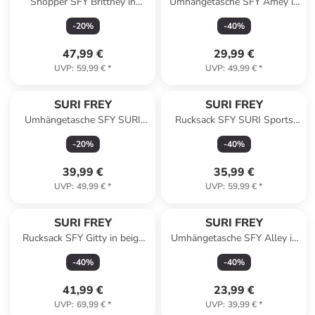
Shopper SFY Brittney in
Umhängetasche SFY Amey in
cognac
blue
-
20
%
-
40
%
47,99 €
29,99 €
UVP
:
59,99 €
*
UVP
:
49,99 €
*
SURI FREY
SURI FREY
Umhängetasche SFY SURI
Rucksack SFY SURI Sports
Sports Marry in lightgrey
Marry in ruby 622
-
20
%
-
40
%
39,99 €
35,99 €
UVP
:
49,99 €
*
UVP
:
59,99 €
*
SURI FREY
SURI FREY
Rucksack SFY Gitty in beige
Umhängetasche SFY Alley in
400
black
-
40
%
-
40
%
41,99 €
23,99 €
UVP
:
69,99 €
*
UVP
:
39,99 €
*