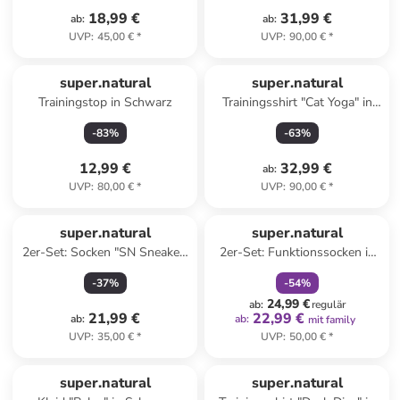
18,99 €
31,99 €
ab
:
ab
:
UVP
:
45,00 €
*
UVP
:
90,00 €
*
super.natural
super.natural
Trainingstop in Schwarz
Trainingsshirt "Cat Yoga" in
Rot
-
83
%
-
63
%
12,99 €
32,99 €
ab
:
UVP
:
80,00 €
*
UVP
:
90,00 €
*
family
rabatt
super.natural
super.natural
2er-Set: Socken "SN Sneaker"
2er-Set: Funktionssocken in
in Schwarz
Schwarz
-
37
%
-
54
%
24,99 €
ab
:
regulär
21,99 €
22,99 €
ab
:
ab
:
mit family
UVP
:
35,00 €
*
UVP
:
50,00 €
*
super.natural
super.natural