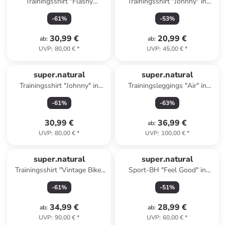
Trainingsshirt "Flashy
Trainingsshirt "Johnny" in
Sneaker" in Schwarz
Grau
-
61
%
-
53
%
30,99 €
20,99 €
ab
:
ab
:
UVP
:
80,00 €
*
UVP
:
45,00 €
*
super.natural
super.natural
Trainingsshirt "Johnny" in
Trainingsleggings "Air" in
Dunkelblau
Schwarz
-
61
%
-
63
%
30,99 €
36,99 €
ab
:
UVP
:
80,00 €
*
UVP
:
100,00 €
*
super.natural
super.natural
Trainingsshirt "Vintage Bike"
Sport-BH "Feel Good" in
in Grau
Schwarz
-
61
%
-
51
%
34,99 €
28,99 €
ab
:
ab
:
UVP
:
90,00 €
*
UVP
:
60,00 €
*