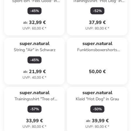
Sport-BH "Feel Good" in
Trainingsshirt "Hot Dog" in
Dunkelblau - Medium
Grau
-
45
%
-
52
%
32,99 €
37,99 €
ab
:
UVP
:
60,00 €
*
UVP
:
80,00 €
*
super.natural
super.natural
String "Air" in Schwarz
Funktionsboxershorts
"Tundra" in Schwarz
-
45
%
21,99 €
50,00 €
ab
:
UVP
:
40,00 €
*
super.natural
super.natural
Trainingsshirt "Tree of
Kleid "Hot Dog" in Grau
Knowledge" in Rot
-
57
%
-
50
%
33,99 €
39,99 €
ab
:
UVP
:
80,00 €
*
UVP
:
80,00 €
*