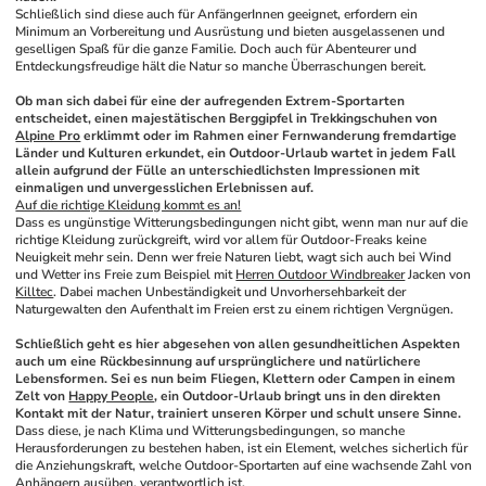
Schließlich sind diese auch für AnfängerInnen geeignet, erfordern ein 
Minimum an Vorbereitung und Ausrüstung und bieten ausgelassenen und 
geselligen Spaß für die ganze Familie. Doch auch für Abenteurer und 
Entdeckungsfreudige hält die Natur so manche Überraschungen bereit. 
Ob man sich dabei für eine der aufregenden Extrem-Sportarten 
entscheidet, einen majestätischen Berggipfel in Trekkingschuhen von 
Alpine Pro
 erklimmt oder im Rahmen einer Fernwanderung fremdartige 
Länder und Kulturen erkundet, ein Outdoor-Urlaub wartet in jedem Fall 
allein aufgrund der Fülle an unterschiedlichsten Impressionen mit 
einmaligen und unvergesslichen Erlebnissen auf.
Auf die richtige Kleidung kommt es an!
Dass es ungünstige Witterungsbedingungen nicht gibt, wenn man nur auf die 
richtige Kleidung zurückgreift, wird vor allem für Outdoor-Freaks keine 
Neuigkeit mehr sein. Denn wer freie Naturen liebt, wagt sich auch bei Wind 
und Wetter ins Freie zum Beispiel mit 
Herren Outdoor Windbreaker
 Jacken von 
Killtec
. Dabei machen Unbeständigkeit und Unvorhersehbarkeit der 
Naturgewalten den Aufenthalt im Freien erst zu einem richtigen Vergnügen. 
Schließlich geht es hier abgesehen von allen gesundheitlichen Aspekten 
auch um eine Rückbesinnung auf ursprünglichere und natürlichere 
Lebensformen. Sei es nun beim Fliegen, Klettern oder Campen in einem 
Zelt von 
Happy People
, ein Outdoor-Urlaub bringt uns in den direkten 
Kontakt mit der Natur, trainiert unseren Körper und schult unsere Sinne.
Dass diese, je nach Klima und Witterungsbedingungen, so manche 
Herausforderungen zu bestehen haben, ist ein Element, welches sicherlich für 
die Anziehungskraft, welche Outdoor-Sportarten auf eine wachsende Zahl von 
Anhängern ausüben, verantwortlich ist. 