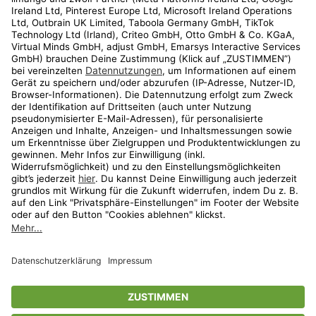
Kundenservice
Shop
Aktionen
Travel
limango.nl
limango.pl
* Streichpreise entsprechen der unverbindlichen Preisempfehlung des