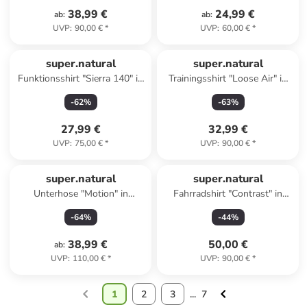
38,99 €
24,99 €
ab
:
ab
:
UVP
:
90,00 €
*
UVP
:
60,00 €
*
super.natural
super.natural
Funktionsshirt "Sierra 140" in
Trainingsshirt "Loose Air" in
Schwarz
Schwarz
-
62
%
-
63
%
27,99 €
32,99 €
UVP
:
75,00 €
*
UVP
:
90,00 €
*
super.natural
super.natural
Unterhose "Motion" in
Fahrradshirt "Contrast" in
Schwarz
Beige/ Dunkelblau
-
64
%
-
44
%
38,99 €
50,00 €
ab
:
UVP
:
110,00 €
*
UVP
:
90,00 €
*
1
2
3
...
7