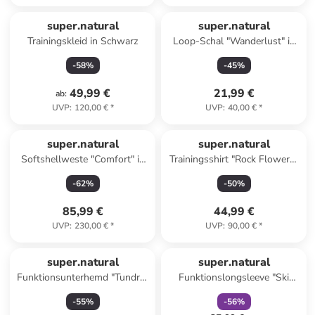
super.natural
super.natural
Trainingskleid in Schwarz
Loop-Schal "Wanderlust" in
Dunkelblau
-
58
%
-
45
%
49,99 €
21,99 €
ab
:
UVP
:
120,00 €
*
UVP
:
40,00 €
*
super.natural
super.natural
Softshellweste "Comfort" in
Trainingsshirt "Rock Flowers"
Khaki
in Grün
-
62
%
-
50
%
85,99 €
44,99 €
UVP
:
230,00 €
*
UVP
:
90,00 €
*
family
rabatt
super.natural
super.natural
Funktionsunterhemd "Tundra"
Funktionslongsleeve "Ski
in Schwarz
Bunny175" in Orange
-
55
%
-
56
%