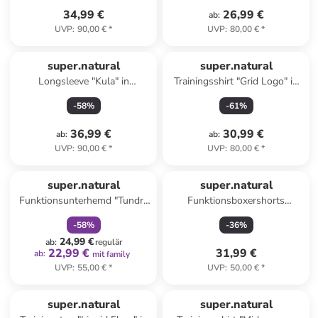
34,99 €
26,99 €
ab
:
UVP
:
90,00 €
*
UVP
:
80,00 €
*
super.natural
super.natural
Longsleeve "Kula" in
Trainingsshirt "Grid Logo" in
Dunkelblau
Anthrazit
-
58
%
-
61
%
36,99 €
30,99 €
ab
:
ab
:
UVP
:
90,00 €
*
UVP
:
80,00 €
*
family
rabatt
super.natural
super.natural
Funktionsunterhemd "Tundra
Funktionsboxershorts
175" in Dunkelblau
"Tundra175" in Blau/ Schwarz
-
58
%
-
36
%
24,99 €
ab
:
regulär
22,99 €
31,99 €
ab
:
mit family
UVP
:
55,00 €
*
UVP
:
50,00 €
*
family
rabatt
super.natural
super.natural