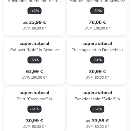
Funktionsunterhemd "Sierra"
Hoodie "Justshort" in Schwarz
in Schwarz
-
43
%
-
30
%
33,99 €
70,00 €
ab
:
UVP
:
60,00 €
*
UVP
:
100,00 €
*
super.natural
super.natural
Pullover "Kula" in Schwarz
Trainingsshirt in Dunkelblau
-
58
%
-
61
%
62,99 €
30,99 €
UVP
:
150,00 €
*
UVP
:
80,00 €
*
super.natural
super.natural
Shirt "Carabineri" in
Funktionsshirt "Sailor" in
Dunkelblau
Dunkelblau
-
61
%
-
57
%
30,99 €
33,99 €
ab
:
UVP
:
80,00 €
*
UVP
:
80,00 €
*