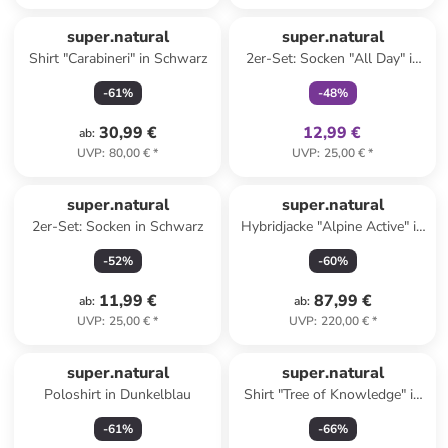
family
exklusiv
super.natural
super.natural
Shirt "Carabineri" in Schwarz
2er-Set: Socken "All Day" in
Dunkelblau
-
61
%
-
48
%
30,99 €
12,99 €
ab
:
UVP
:
80,00 €
*
UVP
:
25,00 €
*
super.natural
super.natural
2er-Set: Socken in Schwarz
Hybridjacke "Alpine Active" in
Schwarz
-
52
%
-
60
%
11,99 €
87,99 €
ab
:
ab
:
UVP
:
25,00 €
*
UVP
:
220,00 €
*
super.natural
super.natural
Poloshirt in Dunkelblau
Shirt "Tree of Knowledge" in
Schwarz
-
61
%
-
66
%