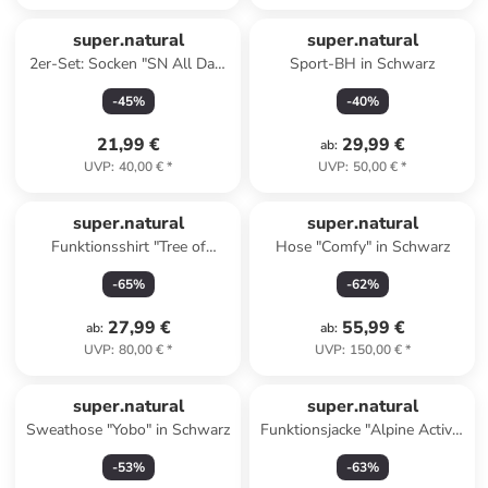
super.natural
super.natural
2er-Set: Socken "SN All Day"
Sport-BH in Schwarz
in Grau
-
45
%
-
40
%
21,99 €
29,99 €
ab
:
UVP
:
40,00 €
*
UVP
:
50,00 €
*
super.natural
super.natural
Funktionsshirt "Tree of
Hose "Comfy" in Schwarz
Knowledge" in Dunkelblau
-
65
%
-
62
%
27,99 €
55,99 €
ab
:
ab
:
UVP
:
80,00 €
*
UVP
:
150,00 €
*
super.natural
super.natural
Sweathose "Yobo" in Schwarz
Funktionsjacke "Alpine Active"
in Schwarz
-
53
%
-
63
%