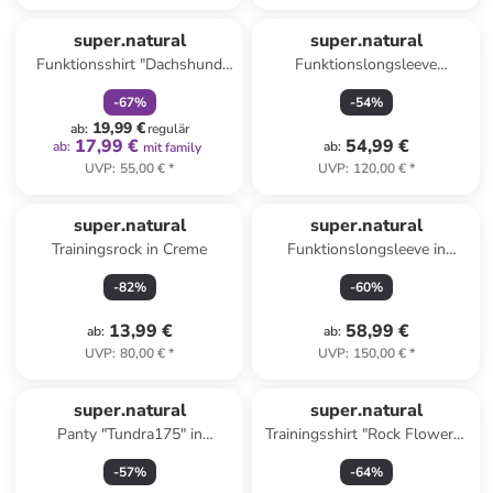
family
rabatt
super.natural
super.natural
Funktionsshirt "Dachshund
Funktionslongsleeve
Party" in Dunkelblau
"Dachshund Brush" in
-
67
%
-
54
%
Dunkelblau
19,99 €
ab
:
regulär
17,99 €
54,99 €
ab
:
ab
:
mit family
UVP
:
55,00 €
*
UVP
:
120,00 €
*
super.natural
super.natural
Trainingsrock in Creme
Funktionslongsleeve in
Schwarz
-
82
%
-
60
%
13,99 €
58,99 €
ab
:
ab
:
UVP
:
80,00 €
*
UVP
:
150,00 €
*
super.natural
super.natural
Panty "Tundra175" in
Trainingsshirt "Rock Flowers"
Anthrazit
in Gelb
-
57
%
-
64
%