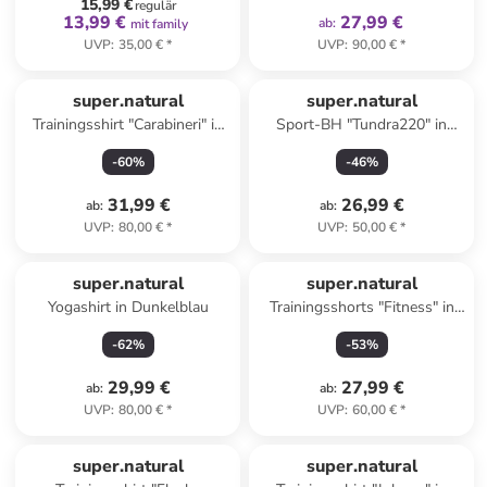
15,99 €
regulär
13,99 €
27,99 €
ab
:
mit family
UVP
:
35,00 €
*
UVP
:
90,00 €
*
super.natural
super.natural
Trainingsshirt "Carabineri" in
Sport-BH "Tundra220" in
Türkis
Dunkelblau
-
60
%
-
46
%
31,99 €
26,99 €
ab
:
ab
:
UVP
:
80,00 €
*
UVP
:
50,00 €
*
super.natural
super.natural
Yogashirt in Dunkelblau
Trainingsshorts "Fitness" in
Schwarz
-
62
%
-
53
%
29,99 €
27,99 €
ab
:
ab
:
UVP
:
80,00 €
*
UVP
:
60,00 €
*
super.natural
super.natural