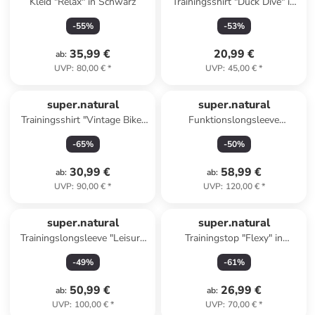
Kleid "Relax" in Schwarz
Trainingsshirt "Duck Dive" in
Dunkelblau
-
55
%
-
53
%
35,99 €
20,99 €
ab
:
UVP
:
80,00 €
*
UVP
:
45,00 €
*
super.natural
super.natural
Trainingsshirt "Vintage Bike"
Funktionslongsleeve
in Blau
"Scrambler Brush" in Beige/
-
65
%
-
50
%
Schwarz
30,99 €
58,99 €
ab
:
ab
:
UVP
:
90,00 €
*
UVP
:
120,00 €
*
super.natural
super.natural
Trainingslongsleeve "Leisure
Trainingstop "Flexy" in
Air" in Schwarz
Schwarz
-
49
%
-
61
%
50,99 €
26,99 €
ab
:
ab
:
UVP
:
100,00 €
*
UVP
:
70,00 €
*