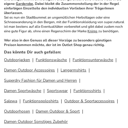
eigene 
Garderobe
. Dabei bleibt die Zusammenstellung der in der Regel 
einfarbigen Einzelteile den individuellen Vorlieben ihrer TrägerInnen 
überlassen.
Sei es nun ein Stadtbummel an ungemütlichen Herbsttagen oder eine 
Schneewanderung in den Bergen, mit der Funktionskleidung von super.natural 
ist man bestens auf alle Eventualitäten vorbereitet und gibt dabei zudem noch 
eine gute Figur ab, ohne einen Regenschirm der Marke 
Knirps
 zu benötigen. 
Wer also in den Genuss all dieser Vorzüge zu besonders günstigen 
Preisen kommen möchte, der ist im Outlet Shop genau richtig.
Das könnte Dir auch gefallen
:
Outdoorjacken
Funktionswäsche
Funktionsunterwäsche
Damen Outdoor Accessoires
Langarmshirts
Superdry Fashion für Damen und Herren
Damen Sportwäsche
Sportswear
Funktionsshirts
Salewa
Funktionspoloshirts
Outdoor & Sportaccessoires
Outdoorhosen
Damen Outdoor & Sport
Damen Outdoor Sonstiges Zubehör