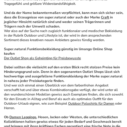
Tragegefühl und größere Widerstandsfähigkeit.
Und da der Name bekanntermaßen verpflichtet, kann man sich sicher sein, 
dass die Erzeugnisse von super.natural oder auch der Marke 
Craft
 in 
jeglicher Hinsicht natürlich sind und weder seinen Trägerinnen und 
Trägern noch der Umwelt schaden.
Wer also auf der Suche nach zugleich funktionaler und modischer Bekleidung 
in der Rubrik Outdoor und Lifestyle ist, der wird in dem ansprechenden 
Sortiment dieses kreativen neuen Anbieters gewiss fündig werden. 
Super.natural Funktionsbekleidung günstig im limango Online Shop 
kaufen
Der Outlet Shop als Geheimtipp für Preisbewusste
Dabei sollten die vielleicht auf den ersten Blick recht stolzen Preise kein 
Hinderungsgrund sein. Denn in den sogenannten Outlet Shops lässt sich 
hochwertige und ausgefallene Funktionskleidung der Marke super.natural 
in nahezu jeder Preiskategorie finden.
Und wer sich einmal einen Überblick von dem farbenfrohen Angebot 
verschafft hat und über etwas Kombinationsgabe verfügt, der wird unter all 
den wunderschönen Modellen gewiss auch Exemplare finden, die sich sowohl 
für den Einsatz in Alltag und Beruf als auch als optimales Outfit für den 
Outdoor-Urlaub eignen, wie zum Beispiel 
Outdoor Poloshirts für Damen
 oder 
Herren. 
Ob 
Damen Leggings
, Hosen, Jacken oder Westen, die unterschiedlichen 
Kollektionen halten gewiss etwas für jeden Bedarf und Geschmack bereit 
und bringen mit ihren kräftigen Farben garantiert eine frische Note in die 