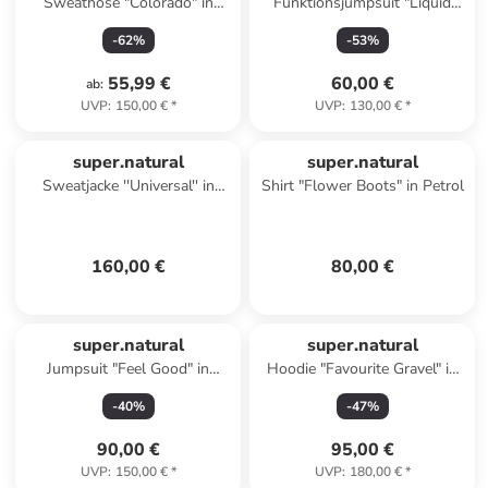
Sweathose "Colorado" in
Funktionsjumpsuit "Liquid
Dunkelblau
Flow" in Khaki
-
62
%
-
53
%
55,99 €
60,00 €
ab
:
UVP
:
150,00 €
*
UVP
:
130,00 €
*
super.natural
super.natural
Sweatjacke ''Universal'' in
Shirt "Flower Boots" in Petrol
Schwarz
160,00 €
80,00 €
super.natural
super.natural
Jumpsuit "Feel Good" in
Hoodie "Favourite Gravel" in
Hellblau
Pink
-
40
%
-
47
%
90,00 €
95,00 €
UVP
:
150,00 €
*
UVP
:
180,00 €
*