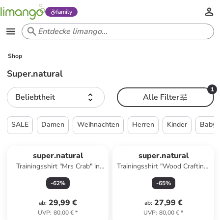
family
Shop
Super.natural
1
Beliebtheit
Alle Filter
SALE
Damen
Weihnachten
Herren
Kinder
Babys
super.natural
super.natural
Trainingsshirt "Mrs Crab" in
Trainingsshirt "Wood Craftine"
Dunkelblau
in Dunkelblau
-
62
%
-
65
%
29,99 €
27,99 €
ab
:
ab
:
UVP
:
80,00 €
*
UVP
:
80,00 €
*