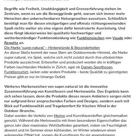
Begriffe wie Freiheit, Unabhängigkeit und Grenzerfahrung stehen im 
Zentrum, wenn es um die Beweggründe geht, warum sich immer mehr 
Menschen den unberechenbaren Naturgewalten aussetzen. Schließlich 
benötigt man für diesen einzigartigen und oftmals richtungsweisenden 
Spaß nichts weiter als eine eigens dafür konstruierte Ausrüstung. Und 
diese fängt idealerweise bei qualitativ hochwertiger und 
wetterbeständiger Funktionskleidung wie 
Funktionsjacken
 von 
Vaude
 oder 
Regatta
 an.
Die Marke 'super.natural' – Hintergründe & Besonderheiten
An dieser Stelle kommt der neue Stern am Outdoormode-Himmel, die Marke 
super.natural, ins Spiel, welche sich nicht zuletzt durch ihre ultraleichten 
Produkte auszeichnet. Entworfen und produziert werden die in kräftigen 
Farben leuchtenden Modelle in Zürich, egal ob 
Damen Sporthosen
, 
Funktionsshirt
, Jacken oder andere Produkte – beste Qualität zu günstigsten 
Preisen gibt es nur im limango Outlet. 
Weiteres Markenzeichen von super.natural ist die innovative 
Zusammenführung von Kunstfasern und Merinowolle. Das Ergebnis kann 
sich sehen lassen, denn die Produkte dieses neuen Anbieters sorgen nicht 
nur aufgrund ihrer ansprechenden Farben und Designs, sondern auch mit 
Blick auf Funktionalität und Tragekomfort für frischen Wind in der 
Outdoor-Branche.
Dabei werden die Vorteile von 
Merino
 und Kunstfaserstoffen gleichermaßen 
genutzt. Während die Merinowolle mit ihren besonderen Eigenschaften das 
ganze Jahr über maximales Wohlbefinden garantiert, indem sie Feuchtigkeit 
abweist und im Sommer einen kühlenden, im Winter wiederum einen 
wärmenden Effekt hat, sorgen die Kunstfasern für ein angenehmeres 