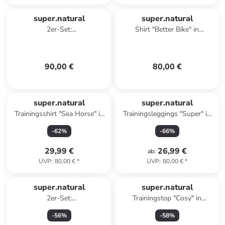
super.natural
super.natural
2er-Set:
Shirt "Better Bike" in
Funktionsboxershorts in
Dunkelblau
Schwarz
90,00 €
80,00 €
super.natural
super.natural
Trainingsshirt "Sea Horse" in
Trainingsleggings "Super" in
Blau
Anthrazit
-
62
%
-
66
%
29,99 €
26,99 €
ab
:
UVP
:
80,00 €
*
UVP
:
80,00 €
*
super.natural
super.natural
2er-Set:
Trainingstop "Cosy" in
Funktionsboxershorts in
Dunkelblau
-
56
%
-
58
%
Dunkelblau