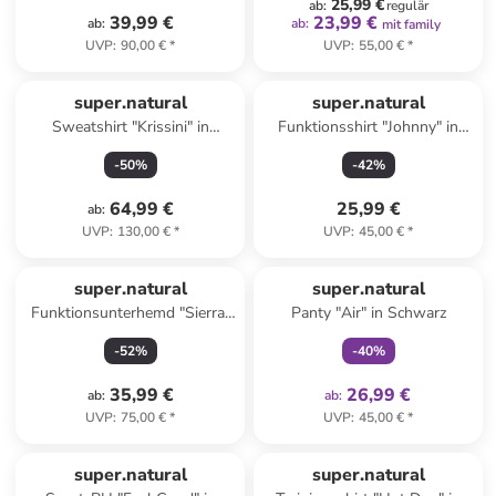
25,99 €
ab
:
regulär
39,99 €
23,99 €
ab
:
ab
:
mit family
UVP
:
90,00 €
*
UVP
:
55,00 €
*
super.natural
super.natural
Sweatshirt "Krissini" in
Funktionsshirt "Johnny" in
Schwarz
Dunkelblau
-
50
%
-
42
%
64,99 €
25,99 €
ab
:
UVP
:
130,00 €
*
UVP
:
45,00 €
*
family
exklusiv
super.natural
super.natural
Funktionsunterhemd "Sierra"
Panty "Air" in Schwarz
in Dunkelblau
-
52
%
-
40
%
35,99 €
26,99 €
ab
:
ab
:
UVP
:
75,00 €
*
UVP
:
45,00 €
*
super.natural
super.natural