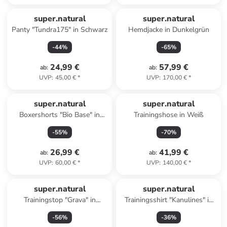
super.natural
super.natural
Panty "Tundra175" in Schwarz
Hemdjacke in Dunkelgrün
-
44
%
-
65
%
24,99 €
57,99 €
ab
:
ab
:
UVP
:
45,00 €
*
UVP
:
170,00 €
*
super.natural
super.natural
Boxershorts "Bio Base" in
Trainingshose in Weiß
Schwarz/ Weiß
-
55
%
-
70
%
26,99 €
41,99 €
ab
:
ab
:
UVP
:
60,00 €
*
UVP
:
140,00 €
*
super.natural
super.natural
Trainingstop "Grava" in
Trainingsshirt "Kanulines" in
Dunkelblau
Grün
-
56
%
-
36
%