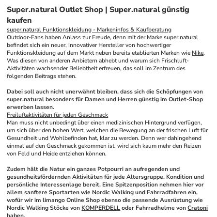
Super.natural Outlet Shop | Super.natural günstig
kaufen
super.natural Funktionskleidung - Markeninfos & Kaufberatung
Outdoor-Fans haben Anlass zur Freude, denn mit der Marke super.natural 
befindet sich ein neuer, innovativer Hersteller von hochwertiger 
Funktionskleidung auf dem Markt neben bereits etablierten Marken wie 
Nike
. 
Was diesen von anderen Anbietern abhebt und warum sich Frischluft-
Aktivitäten wachsender Beliebtheit erfreuen, das soll im Zentrum des 
folgenden Beitrags stehen.
Dabei soll auch nicht unerwähnt bleiben, dass sich die Schöpfungen von 
super.natural besonders für Damen und Herren günstig im Outlet-Shop 
erwerben lassen.
Freiluftaktivitäten für jeden Geschmack
Man muss nicht unbedingt über einen medizinischen Hintergrund verfügen, 
um sich über den hohen Wert, welchen die Bewegung an der frischen Luft für 
Gesundheit und Wohlbefinden hat, klar zu werden. Denn wer dahingehend 
einmal auf den Geschmack gekommen ist, wird sich kaum mehr den Reizen 
von Feld und Heide entziehen können. 
Zudem hält die Natur ein ganzes Potpourri an aufregenden und 
gesundheitsfördernden Aktivitäten für jede Altersgruppe, Kondition und 
persönliche Interessenlage bereit. Eine Spitzenposition nehmen hier vor 
allem sanftere Sportarten wie Nordic Walking und Fahrradfahren ein, 
wofür wir im limango Online Shop ebenso die passende Ausrüstung wie 
Nordic Walking Stöcke von 
KOMPERDELL
 oder Fahrradhelme von 
Cratoni
haben.