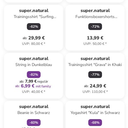
super.natural
super.natural
Trainingsshirt "Surfing
Funktionsboxershorts
Flowers" in Gelb
"Tundra" in Anthrazit
-
62
%
-
72
%
29,99 €
13,99 €
ab
:
UVP
:
80,00 €
*
UVP
:
50,00 €
*
family
rabatt
super.natural
super.natural
String in Dunkelblau
Trainingsshirt "Grava" in Khaki
-
82
%
-
77
%
7,99 €
ab
:
regulär
6,99 €
24,99 €
ab
:
ab
:
mit family
UVP
:
40,00 €
*
UVP
:
110,00 €
*
family
rabatt
family
exklusiv
super.natural
super.natural
Beanie in Schwarz
Yogashirt "Kula" in Schwarz
-
60
%
-
68
%