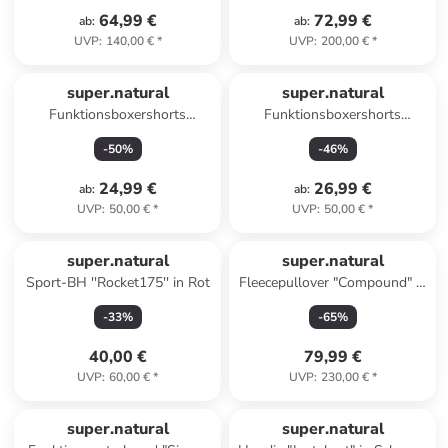
64,99 €
72,99 €
ab
:
ab
:
UVP
:
140,00 €
*
UVP
:
200,00 €
*
super.natural
super.natural
Funktionsboxershorts
Funktionsboxershorts
"Tundra" in Dunkelblau
"Tundra" in Weiß
-
50
%
-
46
%
24,99 €
26,99 €
ab
:
ab
:
UVP
:
50,00 €
*
UVP
:
50,00 €
*
super.natural
super.natural
Sport-BH ''Rocket175'' in Rot
Fleecepullover "Compound" in
Schwarz
-
33
%
-
65
%
40,00 €
79,99 €
UVP
:
60,00 €
*
UVP
:
230,00 €
*
super.natural
super.natural