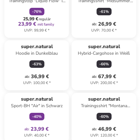
Trainingstop "Liquid Flow" in
Trainingsshirt "Midsummer
Creme
Air" in Weiß
-
76
%
-
61
%
25,99 €
regulär
23,99 €
26,99 €
ab
:
mit family
UVP
:
99,99 €
*
UVP
:
70,00 €
*
super.natural
super.natural
Hoodie in Dunkelblau
Hybrid-Cargohose in Weiß
-
63
%
-
66
%
36,99 €
67,99 €
ab
:
ab
:
UVP
:
100,00 €
*
UVP
:
200,00 €
*
family
exklusiv
super.natural
super.natural
Sport-BH "Air" in Schwarz
Trainingsshirt "Montana
Brush" in Dunkelblau
-
40
%
-
60
%
23,99 €
46,99 €
ab
:
ab
:
UVP
:
40,00 €
*
UVP
:
120,00 €
*