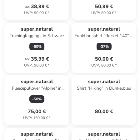
38,99 €
50,99 €
ab
:
UVP
:
90,00 €
*
UVP
:
80,00 €
*
super.natural
super.natural
Trainingleggings in Schwarz
Funktionsshirt "Rocket 140" in
Pink
-
60
%
-
37
%
35,99 €
50,00 €
ab
:
UVP
:
90,00 €
*
UVP
:
80,00 €
*
super.natural
super.natural
Fleecepullover "Alpine" in
Shirt "Hiking" in Dunkelblau
Grün
-
50
%
75,00 €
80,00 €
UVP
:
150,00 €
*
super.natural
super.natural