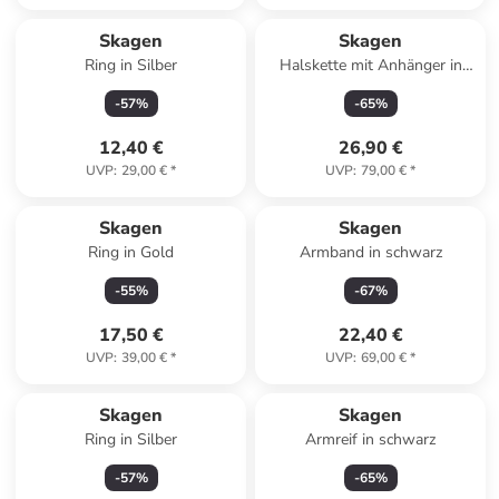
Skagen
Skagen
Ring in Silber
Halskette mit Anhänger in
Silber – (L)43cm
-
57
%
-
65
%
12,40 €
26,90 €
UVP
:
29,00 €
*
UVP
:
79,00 €
*
Skagen
Skagen
Ring in Gold
Armband in schwarz
-
55
%
-
67
%
17,50 €
22,40 €
UVP
:
39,00 €
*
UVP
:
69,00 €
*
Skagen
Skagen
Ring in Silber
Armreif in schwarz
-
57
%
-
65
%