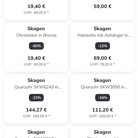
19,40 €
59,00 €
UVP
:
49,00 €
*
Skagen
Skagen
Ohrstecker in Bronze
Halskette mit Anhänger in
Gold – (L)45cm
-
60
%
-
12
%
19,40 €
69,00 €
UVP
:
49,00 €
*
UVP
:
79,00 €
*
Skagen
Skagen
Quarzuhr SKW6243 in
Quarzuhr SKW3050 in
schwarz
rotgold
-
23
%
-
34
%
144,27 €
111,20 €
UVP
:
189,00 €
*
UVP
:
169,00 €
*
Skagen
Skagen