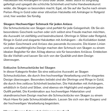
Halsketten mit Anhängern in Gold oder Silber. Jedes Stück ist sorgfältig 
gefertigt und spiegelt die schlichte Schönheit und hohe Handwerkskunst 
wider, die Skagen so besonders macht. Egal, ob Sie auf der Suche nach einem 
Perlen-Ring in Gold oder einer stilvollen Halskette mit Anhänger in Rotgold 
sind, hier werden Sie fündig.
Skagen: Hochwertiger Schmuck für jeden Anlass
Die Schmuckstücke von Skagen sind perfekt für jede Gelegenheit. Ob Sie ein 
besonderes Geschenk suchen oder sich selbst eine Freude machen möchten, 
die Auswahl ist vielfältig und beeindruckend. Ohrringe in Silber oder Rotgold, 
Ringe in Gold und elegante Halsketten mit Anhängern – die Kollektion bietet 
für jeden Geschmack und Anlass das passende Accessoire. Die klaren Linien 
und das unaufdringliche Design machen den Schmuck von Skagen zu einem 
idealen Begleiter für den Alltag ebenso wie für besondere Anlässe. Entdecken 
Sie die Vielfalt und lassen Sie sich von der Qualität und dem Design 
überzeugen.
Exklusive Schmuckstücke bei Skagen
In dieser Kategorie finden Sie eine exklusive Auswahl an Skagen 
Schmuckstücken, die durch ihre hochwertige Verarbeitung und ihr elegantes 
Design überzeugen. Besonders beliebt sind die Ohrringe und Ringe in Gold, 
die durch ihre zeitlose Schönheit bestechen. Die Halsketten mit Anhängern, 
erhältlich in Gold und Silber, sind ebenso ein Highlight und ergänzen jedes 
Outfit perfekt. Die Kombination aus hochwertigen Materialien und 
skandinavischem Design machen die Schmuckstücke von Skagen zu einem 
Must-Have für jede Schmuckliebhaberin. Lassen Sie sich von der Eleganz und 
der hochwertigen Verarbeitung begeistern.