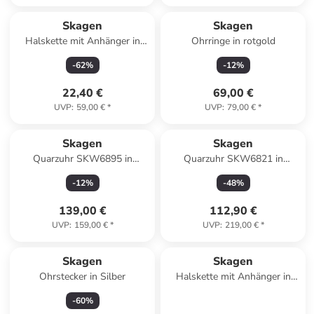
Skagen
Skagen
Halskette mit Anhänger in
Ohrringe in rotgold
Silber – (L)44cm
-
62
%
-
12
%
22,40 €
69,00 €
UVP
:
59,00 €
*
UVP
:
79,00 €
*
Skagen
Skagen
Quarzuhr SKW6895 in
Quarzuhr SKW6821 in
Schwarz
schwarz
-
12
%
-
48
%
139,00 €
112,90 €
UVP
:
159,00 €
*
UVP
:
219,00 €
*
Skagen
Skagen
Ohrstecker in Silber
Halskette mit Anhänger in
rotgold – (L)47cm
-
60
%