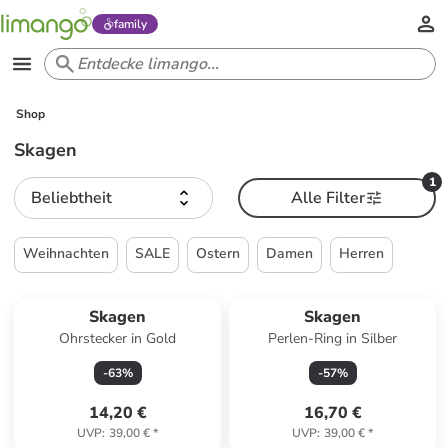
family
Shop
Skagen
1
Beliebtheit
Alle Filter
Weihnachten
SALE
Ostern
Damen
Herren
Skagen
Skagen
Ohrstecker in Gold
Perlen-Ring in Silber
-
63
%
-
57
%
14,20 €
16,70 €
UVP
:
39,00 €
*
UVP
:
39,00 €
*