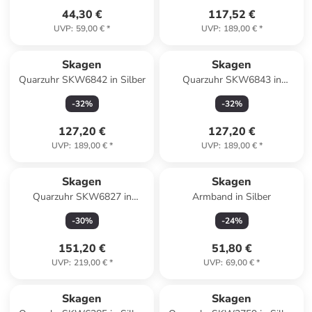
44,30 €
117,52 €
UVP
:
59,00 €
*
UVP
:
189,00 €
*
Skagen
Skagen
Quarzuhr SKW6842 in Silber
Quarzuhr SKW6843 in
Schwarz
-
32
%
-
32
%
127,20 €
127,20 €
UVP
:
189,00 €
*
UVP
:
189,00 €
*
Skagen
Skagen
Quarzuhr SKW6827 in
Armband in Silber
Rotgold
-
30
%
-
24
%
151,20 €
51,80 €
UVP
:
219,00 €
*
UVP
:
69,00 €
*
Skagen
Skagen