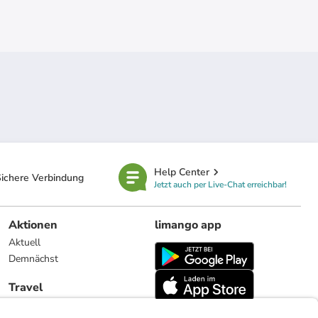
Help Center
ichere Verbindung
Jetzt auch per Live-Chat erreichbar!
Aktionen
limango app
Aktuell
Demnächst
Travel
Reiseangebote