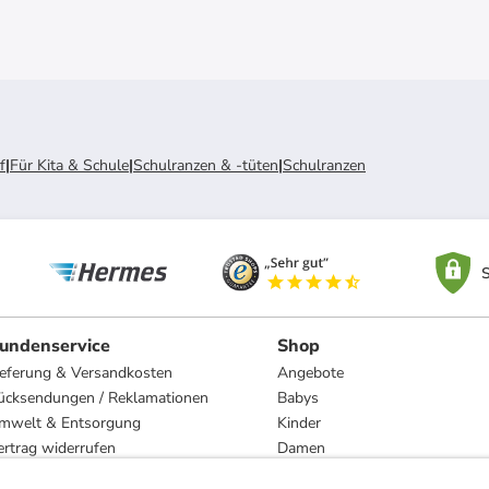
f
|
Für Kita & Schule
|
Schulranzen & -tüten
|
Schulranzen
S
undenservice
Shop
ieferung & Versandkosten
Angebote
ücksendungen / Reklamationen
Babys
mwelt & Entsorgung
Kinder
ertrag widerrufen
Damen
esetzliche Gewährleistung und Reparatur
Herren