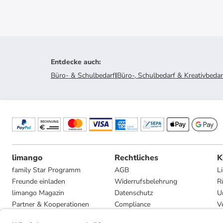
Entdecke auch
:
Büro- & Schulbedarf
|
Büro-, Schulbedarf & Kreativbedar
limango
Rechtliches
K
family Star Programm
AGB
L
Freunde einladen
Widerrufsbelehrung
R
limango Magazin
Datenschutz
U
Partner & Kooperationen
Compliance
V
Jobs
Impressum
G