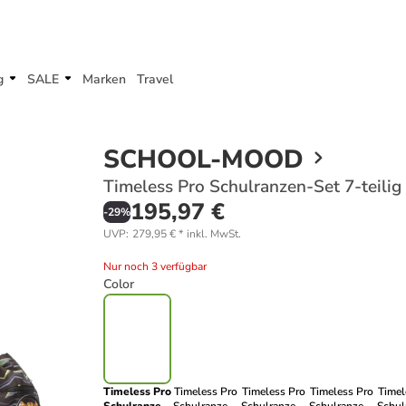
g
SALE
Marken
Travel
SCHOOL-MOOD
Timeless Pro Schulranzen-Set 7-teilig
195,97 €
-
29
%
UVP
:
279,95 €
*
inkl. MwSt.
Nur noch 3 verfügbar
Color
Timeless Pro
Timeless Pro
Timeless Pro
Timeless Pro
Timel