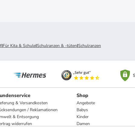
f
|
Für Kita & Schule
|
Schulranzen & -tüten
|
Schulranzen
S
undenservice
Shop
ieferung & Versandkosten
Angebote
ücksendungen / Reklamationen
Babys
mwelt & Entsorgung
Kinder
ertrag widerrufen
Damen
esetzliche Gewährleistung und Reparatur
Herren