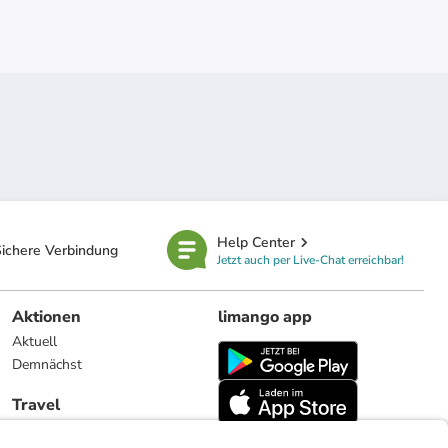
Help Center
ichere Verbindung
Jetzt auch per Live-Chat erreichbar!
Aktionen
limango app
Aktuell
Demnächst
Travel
Reiseangebote