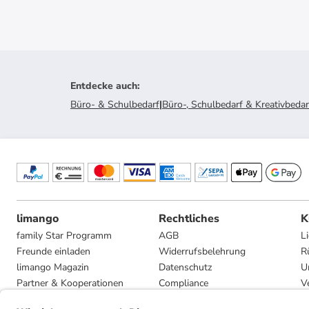
Entdecke auch
:
Büro- & Schulbedarf
|
Büro-, Schulbedarf & Kreativbedar
limango
Rechtliches
K
family Star Programm
AGB
L
Freunde einladen
Widerrufsbelehrung
R
limango Magazin
Datenschutz
U
Partner & Kooperationen
Compliance
V
Jobs
Impressum
G