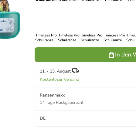
Schulranzen-
Schulranzen-
Schulranzen-
Schulranzen-
Schul
Set 7-teilig
Set 7-teilig in
Set 7-teilig in
Set 7-teilig in
Set 7-
in Hund
Weltall
Fußball
Meerjungfrau
Kät
Timeless Pro
Timeless Pro
Timeless Pro
Timeless Pro
Timel
Schulranzen-
Schulranzen-
Schulranzen-
Schulranzen-
Schul
Set 7-teilig in
Set 7-teilig in
Set 7-teilig in
Set 7-teilig in
Set 7-
Dinosaurier
Pferd
Raubkatze
Ninja
Pe
In den 
11. - 13. August
Kostenloser Versand
Ranzenmaxx
14 Tage Rückgaberecht
DE