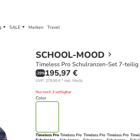
g
SALE
Marken
Travel
SCHOOL-MOOD
Timeless Pro Schulranzen-Set 7-teilig
195,97 €
-
29
%
UVP
:
279,95 €
*
inkl. MwSt.
Nur noch 3 verfügbar
Color
Timeless Pro
Timeless Pro
Timeless Pro
Timeless Pro
Timel