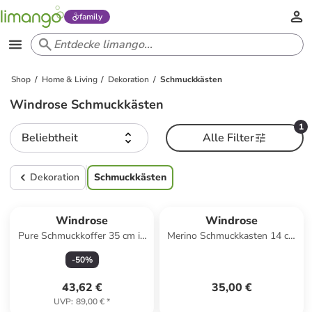
family
Shop
Home & Living
Dekoration
Schmuckkästen
Windrose Schmuckkästen
1
Beliebtheit
Alle Filter
Dekoration
Schmuckkästen
Windrose
Windrose
Pure Schmuckkoffer 35 cm in
Merino Schmuckkasten 14 cm
bordeaux
in rot
-
50
%
43,62 €
35,00 €
UVP
:
89,00 €
*