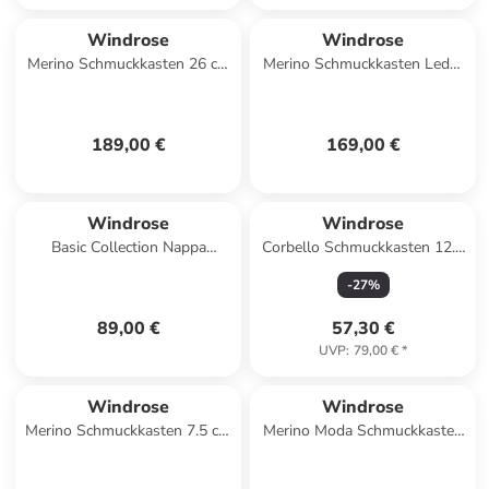
Windrose
Windrose
Merino Schmuckkasten 26 cm
Merino Schmuckkasten Leder
in salbei
25.2 cm in schwarz
189,00 €
169,00 €
Windrose
Windrose
Basic Collection Nappa
Corbello Schmuckkasten 12.5
Schmucketui Leder 14 cm in
cm in mocca
-
27
%
schwarz
89,00 €
57,30 €
UVP
:
79,00 €
*
Windrose
Windrose
Merino Schmuckkasten 7.5 cm
Merino Moda Schmuckkasten
in rot
16 cm in dunkelblau