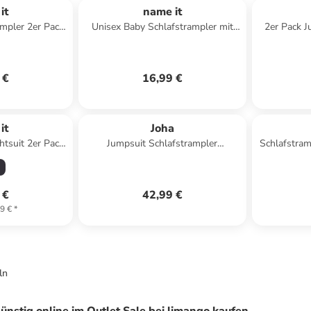
it
name it
mpler 2er Pack
Unisex Baby Schlafstrampler mit
2er Pack J
Purple 50
Allover Print in Blau
mit Zu
 €
16,99 €
it
Joha
htsuit 2er Pack
Jumpsuit Schlafstrampler
Schlafstram
n jet stream
Merinowolle in pflaume
 €
42,99 €
9 €
*
ln