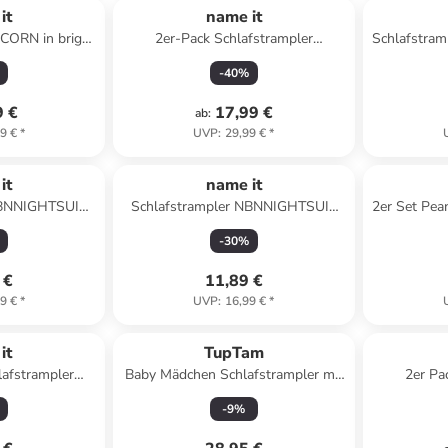
it
name it
ICORN in bright
2er-Pack Schlafstrampler
Schlafstram
e
NBFNIGHTSUIT CAR. HEART in
-
40
%
carinaria
9 €
17,99 €
ab
:
9 €
*
UVP
:
29,99 €
*
it
name it
NBNNIGHTSUIT
Schlafstrampler NBNNIGHTSUIT
2er Set Pe
avy blazer
ZIP KOALA in flint stone
Strampler S
-
30
%
 €
11,89 €
9 €
*
UVP
:
16,99 €
*
it
TupTam
lafstrampler
Baby Mädchen Schlafstrampler mit
2er Pa
green milieu
Fuß 3er Pack in weiß/beige
NBFNIGHT
-
9
%