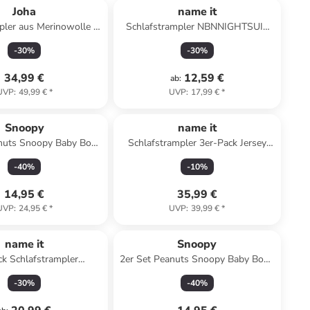
Joha
name it
pler aus Merinowolle in
Schlafstrampler NBNNIGHTSUIT
navy
ZIP KOALA in rainy day
-
30
%
-
30
%
34,99 €
12,59 €
ab
:
UVP
:
49,99 €
*
UVP
:
17,99 €
*
Snoopy
name it
anuts Snoopy Baby Body
Schlafstrampler 3er-Pack Jersey
chlafstrampler Langarm
Nbnnightsuit in vintage khaki
-
40
%
-
10
%
in rosa
14,95 €
35,99 €
UVP
:
24,95 €
*
UVP
:
39,99 €
*
name it
Snoopy
ck Schlafstrampler
2er Set Peanuts Snoopy Baby Body
SUIT FLOWER in jet
Strampler Schlafstrampler Langarm
-
30
%
-
40
%
stream
in blau/grau