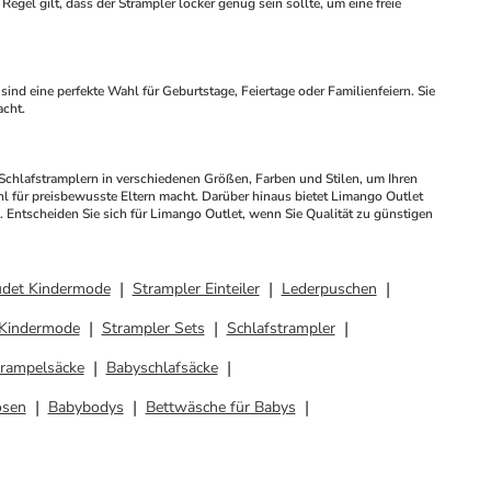
gel gilt, dass der Strampler locker genug sein sollte, um eine freie 
acht.
l für preisbewusste Eltern macht. Darüber hinaus bietet Limango Outlet 
 Entscheiden Sie sich für Limango Outlet, wenn Sie Qualität zu günstigen 
udet Kindermode
Strampler Einteiler
Lederpuschen
 Kindermode
Strampler Sets
Schlafstrampler
rampelsäcke
Babyschlafsäcke
osen
Babybodys
Bettwäsche für Babys