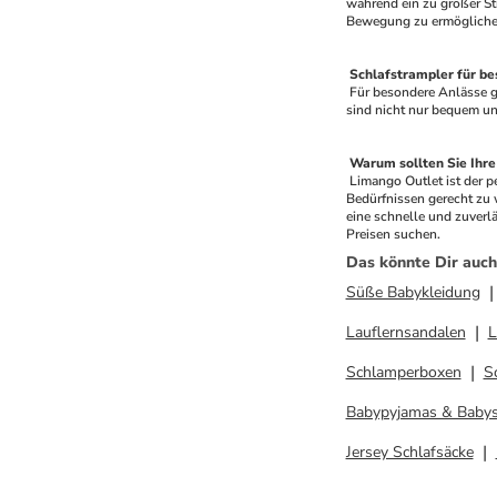
während ein zu großer Str
Bewegung zu ermöglichen
 Schlafstrampler für b
 Für besondere Anlässe gibt es eine Vielzahl von Schlafstramplern mit besonderen Designs und Mustern. Sie sind eine perfekte Wahl für Geburtstage, Feiertage oder Familienfeiern. Sie 
sind nicht nur bequem un
 Warum sollten Sie Ihr
 Limango Outlet ist der perfekte Ort, um Schlafstrampler günstig zu kaufen. Sie bieten eine breite Palette von Schlafstramplern in verschiedenen Größen, Farben und Stilen, um Ihren 
Bedürfnissen gerecht zu 
eine schnelle und zuverlä
Preisen suchen.
Das könnte Dir auch
Süße Babykleidung
Lauflernsandalen
L
Schlamperboxen
S
Babypyjamas & Babys
Jersey Schlafsäcke