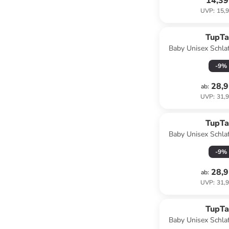
14,39
UVP
:
15,9
TupT
Baby Unisex Schla
Fuß 3er Pack in
-
9
%
28,9
ab
:
UVP
:
31,9
TupT
Baby Unisex Schla
Fuß 3er Pack in 
-
9
%
28,9
ab
:
UVP
:
31,9
TupT
Baby Unisex Schla