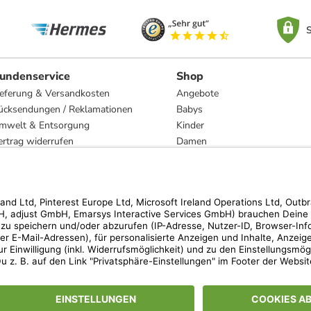
S
undenservice
Shop
ieferung & Versandkosten
Angebote
ücksendungen / Reklamationen
Babys
mwelt & Entsorgung
Kinder
ertrag widerrufen
Damen
esetzliche Gewährleistung und Reparatur
Herren
Wohnen
Trachten
Marken
hen der unverbindlichen Preisempfehlung des Herstellers. Prozentangaben beziehen s
 Teilnahmebedingungen unserer Freunde-werben-Freunde-Aktionen findest Du unter
lt nur für von limango versandte Ware (nicht für von Partnern versandte Ware und Tra