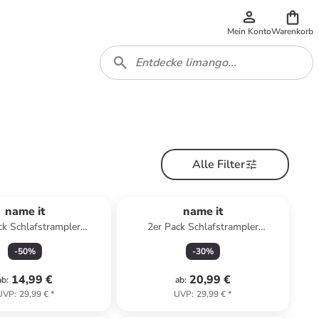
Mein Konto
Warenkorb
Alle Filter
name it
name it
ck Schlafstrampler
2er Pack Schlafstrampler
UIT PUMICE BEAR in
NBNNIGHTSUIT ANIMAL in jet
-
50
%
-
30
%
pumice stone
stream
14,99 €
20,99 €
ab
:
ab
:
UVP
:
29,99 €
*
UVP
:
29,99 €
*