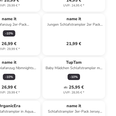
20,99 €
14,95 €
ab
:
UVP
:
29,99 €
*
UVP
:
24,95 €
*
name it
name it
afanzug 2er-Pack
Jungen Schlafstrampler 2er Pack
ampler Nbfnightsuit in
Submarine Legion Blue 50
-
10
%
violet ice
26,99 €
21,99 €
UVP
:
29,99 €
*
name it
TupTam
hlafanzug Nbmnightsuit
Baby Mädchen Schlafstrampler mit
ampler in green milieu
Fuß 3er Pack in rosa/weiß
-
10
%
-
10
%
26,99 €
25,95 €
ab
:
UVP
:
29,99 €
*
UVP
:
28,95 €
*
OrganicEra
name it
lafstrampler in Aqua
Schlafstrampler 3er-Pack Jersey