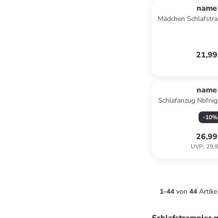
name 
Mädchen Schlafstra
Blumen Prune 
21,99
name 
Schlafanzug Nbfnig
Schlafstrampler i
-
10
%
26,99
UVP
:
29,9
1
-
44
von
44
Artike