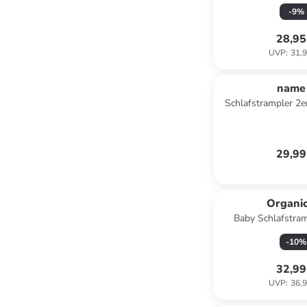
Fuß 3er Pack
-
9
%
28,95
UVP
:
31,9
name 
Schlafstrampler 2e
rose
29,99
Organi
Baby Schlafstram
Melan
-
10
%
32,99
UVP
:
36,9