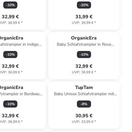
Melange
Nbnnightsuit in buttercream
-
10
%
-
20
%
32,99 €
31,99 €
UVP
:
36,99 €
*
UVP
:
39,99 €
*
OrganicEra
OrganicEra
afstrampler in Indigo
Baby Schlafstrampler in Rose
Melange
Melange
-
10
%
-
10
%
32,99 €
32,99 €
UVP
:
36,99 €
*
UVP
:
36,99 €
*
OrganicEra
TupTam
fstrampler in Bordeaux
Baby Unisex Schlafstrampler mit
Melange
Fuß 3er Pack in beige
-
10
%
-
8
%
32,99 €
30,95 €
UVP
:
36,99 €
*
UVP
:
33,95 €
*