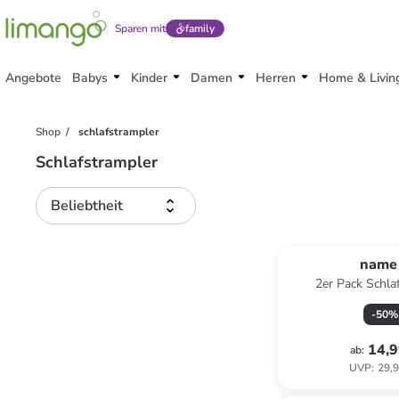
Sparen mit
family
Angebote
Babys
Kinder
Damen
Herren
Home & Livin
Shop
schlafstrampler
Schlafstrampler
Beliebtheit
name 
2er Pack Schla
NBMNIGHTSUIT F
-
50
%
grey mel
14,9
ab
:
UVP
:
29,9