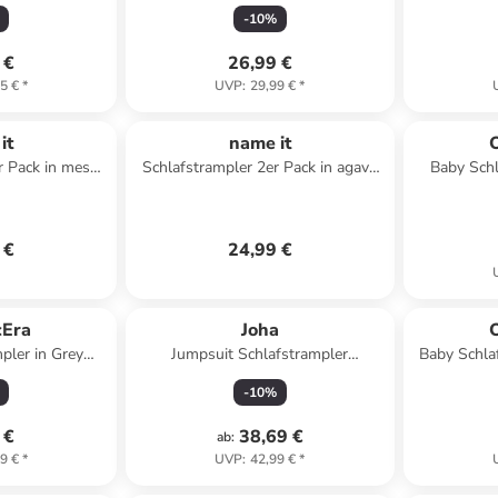
 in rosa
Nbmnightsuit Auto in jet stream
-
10
%
 €
26,99 €
5 €
*
UVP
:
29,99 €
*
it
name it
r Pack in mesa
Schlafstrampler 2er Pack in agave
Baby Schl
green
 €
24,99 €
cEra
Joha
pler in Grey
Jumpsuit Schlafstrampler
Baby Schla
ge
Merinowolle in dunkeltürkis
-
10
%
 €
38,69 €
ab
:
9 €
*
UVP
:
42,99 €
*