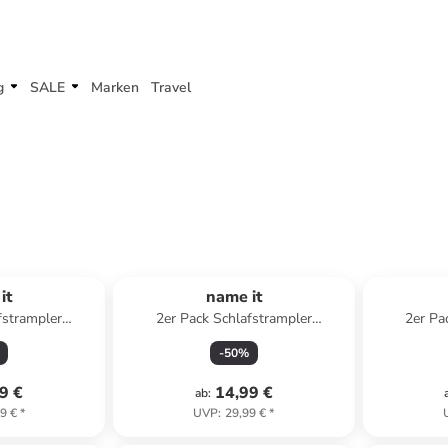
g
SALE
Marken
Travel
it
name it
fstrampler
2er Pack Schlafstrampler
2er Pa
IRETRUCK in
NBFNIGHTSUIT LILAC DEER in
NBNNIGHTS
-
50
%
ange
lilac marble
9 €
14,99 €
ab
:
9 €
*
UVP
:
29,99 €
*