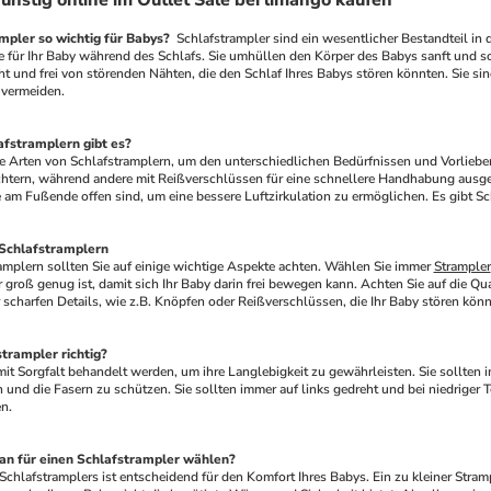
ünstig online im Outlet Sale bei limango kaufen
mpler so wichtig für Babys? 
 Schlafstrampler sind ein wesentlicher Bestandteil in
 für Ihr Baby während des Schlafs. Sie umhüllen den Körper des Babys sanft und so
icht und frei von störenden Nähten, die den Schlaf Ihres Babys stören könnten. Sie sin
 vermeiden.
afstramplern gibt es? 
htern, während andere mit Reißverschlüssen für eine schnellere Handhabung ausgest
 am Fußende offen sind, um eine bessere Luftzirkulation zu ermöglichen. Es gibt
 Schlafstramplern 
amplern sollten Sie auf einige wichtige Aspekte achten. Wählen Sie immer 
Strampler
r groß genug ist, damit sich Ihr Baby darin frei bewegen kann. Achten Sie auf die Qua
 scharfen Details, wie z.B. Knöpfen oder Reißverschlüssen, die Ihr Baby stören könn
trampler richtig? 
 und die Fasern zu schützen. Sie sollten immer auf links gedreht und bei niedriger 
n.
an für einen Schlafstrampler wählen? 