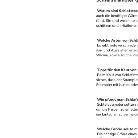
Schlafstrampler g
 Warum sind Schlafstra
auch die benötigte Wärme
fühlt. Sie sind weich, le
schützen und Irritationen
 Welche Arten von Schl
 Es gibt viele verschiedene Arten von Schlafstramplern, um den unterschiedlichen Bedürfnissen und Vorlieben gerecht zu werden. Einige sind mit Druckknöpfen ausgestattet, die das 
An- und Ausziehen erleic
Wärme, sowie solche, die
 Tipps für den Kauf von
 Beim Kauf von Schlafstr
sicher, dass der Strample
Strampler mit harten oder
 Wie pflegt man Schlafs
 Schlafstrampler sollten mit Sorgfalt behandelt werden, um ihre Langlebigkeit zu gewährleisten. Sie sollten immer mit mildem Waschmittel und in kaltem Wasser gewaschen werden, 
um die Farben zu erhalten
ein Einlaufen zu vermeide
 Welche Größe sollte m
 Die richtige Größe eines Schlafstramplers ist entscheidend für den Komfort Ihres Babys. Ein zu kleiner Strampler kann Ihr Baby einschnüren und seine Bewegungen einschränken, 