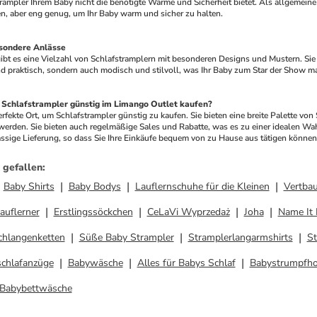
ampler Ihrem Baby nicht die benötigte Wärme und Sicherheit bietet. Als allgemeine Re
, aber eng genug, um Ihr Baby warm und sicher zu halten.
esondere Anlässe 
d praktisch, sondern auch modisch und stilvoll, was Ihr Baby zum Star der Show m
e Schlafstrampler günstig im Limango Outlet kaufen? 
werden. Sie bieten auch regelmäßige Sales und Rabatte, was es zu einer idealen Wah
ssige Lieferung, so dass Sie Ihre Einkäufe bequem von zu Hause aus tätigen können.
 gefallen
:
Baby Shirts
Baby Bodys
Lauflernschuhe für die Kleinen
Vertba
auflerner
Erstlingssöckchen
CeLaVi Wyprzedaż
Joha
Name It
chlangenketten
Süße Baby Strampler
Stramplerlangarmshirts
St
chlafanzüge
Babywäsche
Alles für Babys Schlaf
Babystrumpfh
Babybettwäsche