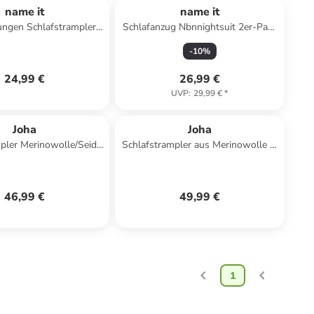
name it
name it
ungen Schlafstrampler
Schlafanzug Nbnnightsuit 2er-Pack
g Motiv Heather 62
Schlafstrampler in jet stream
-
10
%
24,99 €
26,99 €
UVP
:
29,99 €
*
Joha
Joha
pler Merinowolle/Seide
Schlafstrampler aus Merinowolle in
in green
rost
46,99 €
49,99 €
1