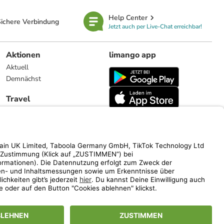
Help Center
ichere Verbindung
Jetzt auch per Live-Chat erreichbar!
Aktionen
limango app
Aktuell
Demnächst
Travel
Reiseangebote
limango.nl
limango.pl
ich auf den Streichpreis.
www.limango.de/einladen
vel).