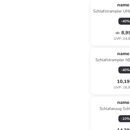
name 
Schlafstrampler UN
whit
-
40
%
8,9
ab
:
UVP
:
14,9
name 
Schlafstrampler 
ZIP KOALA in n
-
40
%
10,19
UVP
:
16,9
name 
Schlafanzug Sch
Nbmnightsuit in 
-
10
%