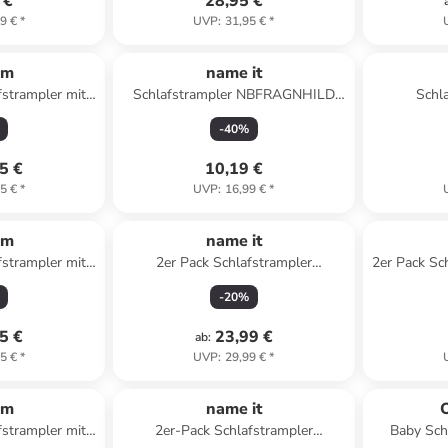
 €
28,95 €
9 €
*
UVP
:
31,95 €
*
am
name it
fstrampler mit
Schlafstrampler NBFRAGNHILD
Schl
 beige/weiß
NIGHTSUIT in keepsake lilac
Schlafstr
-
40
%
5 €
10,19 €
5 €
*
UVP
:
16,99 €
*
am
name it
fstrampler mit
2er Pack Schlafstrampler
2er Pack Sc
blau Modell 1
NBMNIGHTSUIT FOX in shadow
Schlafstr
-
20
%
5 €
23,99 €
ab
:
5 €
*
UVP
:
29,99 €
*
am
name it
fstrampler mit
2er-Pack Schlafstrampler
Baby Sch