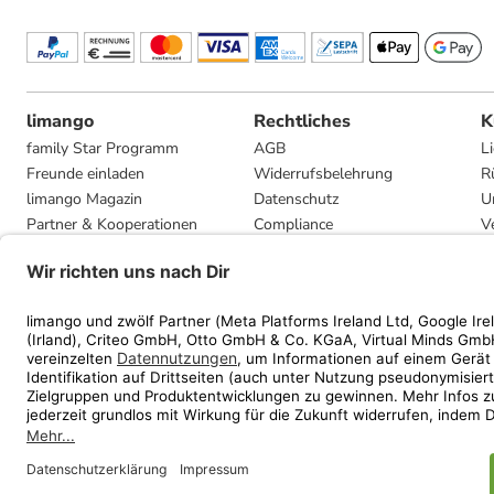
limango
Rechtliches
K
family Star Programm
AGB
L
Freunde einladen
Widerrufsbelehrung
R
limango Magazin
Datenschutz
U
Partner & Kooperationen
Compliance
V
Jobs
Impressum
G
Presse
Privatsphäre-Einstellungen
Mediadaten
Geschenkgutscheinbedingungen
* Streichpreise entsprec
ᵃ Die jeweils aktuellen
ᵇ Gi