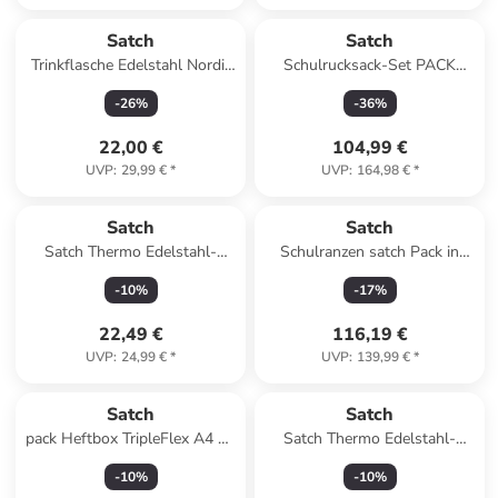
Satch
Satch
Trinkflasche Edelstahl Nordic
Schulrucksack-Set PACK
Coral in orange
"Pink Phantom" 2-teilig in
-
26
%
-
36
%
Blau/Pink
22,00 €
104,99 €
UVP
:
29,99 €
*
UVP
:
164,98 €
*
Satch
Satch
Satch Thermo Edelstahl-
Schulranzen satch Pack in
Trinkflasche red steel
Mystic Nights
-
10
%
-
17
%
22,49 €
116,19 €
UVP
:
24,99 €
*
UVP
:
139,99 €
*
Satch
Satch
pack Heftbox TripleFlex A4 24
Satch Thermo Edelstahl-
cm in rose
Trinkflasche black steel
-
10
%
-
10
%