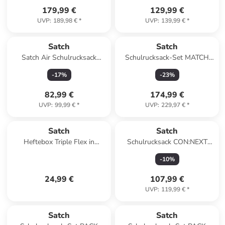
179,99 €
129,99 €
UVP
:
189,98 €
*
UVP
:
139,99 €
*
Satch
Satch
Satch Air Schulrucksack
Schulrucksack-Set MATCH
Seismic Pink
Purple Phantom 3-teilig in
-
17
%
-
23
%
Schwarz
82,99 €
174,99 €
UVP
:
99,99 €
*
UVP
:
229,97 €
*
Satch
Satch
Heftebox Triple Flex in
Schulrucksack CON:NEXT
Schwarz
"Urban Rose Blue" in Blau
-
10
%
24,99 €
107,99 €
UVP
:
119,99 €
*
Satch
Satch