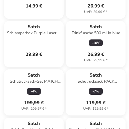
14,99 €
26,99 €
UVP
:
29,99 €
*
Satch
Satch
Schlamperbox Purple Laser in
Trinkflasche 500 ml in blue
Lila
graffiti
-
10
%
29,99 €
26,99 €
UVP
:
29,99 €
*
Satch
Satch
Schulrucksack-Set MATCH
Schulrucksack PACK
PLUS "Ocean Mint" 3-tlg. in
Troublemaker, Kollektion
-
4
%
-
7
%
Blau
2021 in Blau
199,99 €
119,99 €
UVP
:
209,97 €
*
UVP
:
129,99 €
*
Satch
Satch