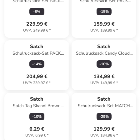
Schulrucksack-Set PACK
Schulrucksack-Set PACK
Blurry Faces 4-teilig in
"Artist " 2-tlg. in Schwarz
-
8
%
-
15
%
Schwarz
229,99 €
159,99 €
UVP
:
249,99 €
*
UVP
:
189,99 €
*
Satch
Satch
Schulrucksack-Set PACK
Schulrucksack Candy Clouds
Nordic Black 3-teilig in
in rosa/blau
-
14
%
-
10
%
Schwarz
204,99 €
134,99 €
UVP
:
239,97 €
*
UVP
:
149,99 €
*
Satch
Satch
Satch Tag Skandi Brown
Schulrucksack-Set MATCH
braun
Purple Phantom 2-teilig in
-
10
%
-
29
%
Schwarz
6,29 €
129,99 €
UVP
:
6,99 €
*
UVP
:
184,98 €
*