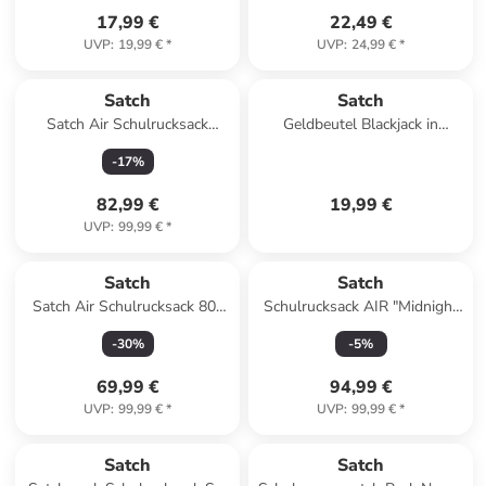
17,99 €
22,49 €
UVP
:
19,99 €
*
UVP
:
24,99 €
*
Satch
Satch
Satch Air Schulrucksack
Geldbeutel Blackjack in
Midnight Jungle
Schwarz
-
17
%
82,99 €
19,99 €
UVP
:
99,99 €
*
Satch
Satch
Satch Air Schulrucksack 80s
Schulrucksack AIR "Midnight
Dance
Jungle" in Schwarz
-
30
%
-
5
%
69,99 €
94,99 €
UVP
:
99,99 €
*
UVP
:
99,99 €
*
Satch
Satch