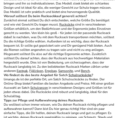
bringen und ihn so individualisieren. Das Modell sleek bietet ein schlankes 
Design und ist ideal für alle, die weniger Gewicht zur Schule tragen müssen. 
Das Modell ist sehr praktisch und bietet eine hervorragende Qualität.
Worauf solltest Du beim Rucksackkauf generell achten?
Zunächst einmal solltest Du dich entscheiden, welche Größe Du benötigst 
und wie viel Gewicht Du tragen musst. 
Rucksäcke
 sind in verschiedenen 
Größen erhältlich, um den Bedürfnissen und der Ergonomie jedes Einzelnen 
gerecht zu werden. Von klein bis groß - für jeden ist der passende Rucksack 
dabei! Je nachdem, was Du mit dem Rucksack transportieren möchten, solltest 
Du die richtige Größe wählen. Außerdem ist es wichtig, dass der Rucksack 
bequem ist. Er sollte gut gepolstert sein und Dir genügend Halt bieten. Auch 
die Riemen sollten angenehm zu tragen sein und nicht zu eng anliegen. 
INsgesamt solltest Du also auf die richtige Ergonomie achten. Zusätzlich 
solltest Du darauf achten, dass der Rucksack aus hochwertigen Materialien 
hergestellt wurde. Dies ist von Bedeutung, um sicherzugehen, dass der 
Rucksack langlebig ist. Zu den beliebtesten Rucksack Marken zählen unter 
anderem 
Eastpak
, 
Fjällräven
, 
Ergobag
, 
Samsonite
, und 
Bench
.
Wo findest du das beste Angebot für Satch 
Schulrucksäcke
?
limango.de ist der perfekte Ort, um Satch Schulrucksäcke zu finden. Der 
Online-Shop bietet Familien die besten Angebote und Preise. Mit einer großen 
Auswahl an Satch 
Schulranzen
 in verschiedenen Designs und Größen ist für 
jeden etwas dabei. Die Rucksäcke sind robust und langlebig, ideal für den 
Schulalltag.
Tipps zur Pflege und Aufbewahrung deines Rucksacks
Du wolltest schon immer wissen, wie Du deinen Rucksack richtig pflegen und 
aufbewahren kannst? Dann bist Du hier genau richtig! Hier sind ein paar 
einfache Tipps, die Dir helfen, deinen Rucksack lange und gut zu pflegen: Es 
ist wichtig, deinen Rucksack regelmäßig zu reinigen, um Schmutz, Staub und 