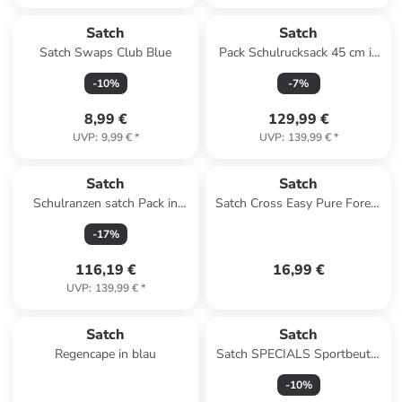
Satch
Satch
Satch Swaps Club Blue
Pack Schulrucksack 45 cm in
crazy twist
-
10
%
-
7
%
8,99 €
129,99 €
UVP
:
9,99 €
*
UVP
:
139,99 €
*
Satch
Satch
Schulranzen satch Pack in
Satch Cross Easy Pure Forest
Vibrant Blue
Green
-
17
%
116,19 €
16,99 €
UVP
:
139,99 €
*
Satch
Satch
Regencape in blau
Satch SPECIALS Sportbeutel
Colourful Mind
-
10
%