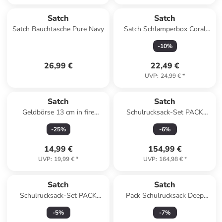
Satch
Satch
Satch Bauchtasche Pure Navy
Satch Schlamperbox Coral
Reef
-
10
%
26,99 €
22,49 €
UVP
:
24,99 €
*
Satch
Satch
Geldbörse 13 cm in fire
Schulrucksack-Set PACK
phantom
"Mystic Nights" 2-teilig in
-
25
%
-
6
%
Schwarz/Rosa
14,99 €
154,99 €
UVP
:
19,99 €
*
UVP
:
164,98 €
*
Satch
Satch
Schulrucksack-Set PACK
Pack Schulrucksack Deep
Nordic Ice Blue 2-teilig in Blau
Petrol 2025 in petrol
-
5
%
-
7
%