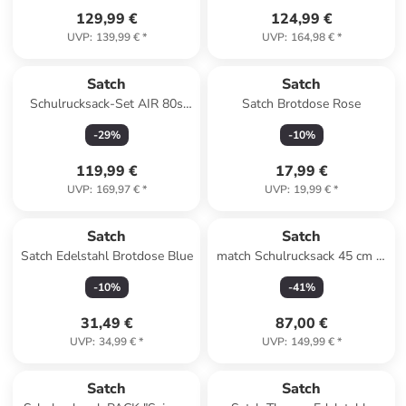
129,99 €
124,99 €
UVP
:
139,99 €
*
UVP
:
164,98 €
*
Satch
Satch
Schulrucksack-Set AIR 80s
Satch Brotdose Rose
Dance 3-teilig in Lila
-
29
%
-
10
%
119,99 €
17,99 €
UVP
:
169,97 €
*
UVP
:
19,99 €
*
Satch
Satch
Satch Edelstahl Brotdose Blue
match Schulrucksack 45 cm in
petrol pink
-
10
%
-
41
%
31,49 €
87,00 €
UVP
:
34,99 €
*
UVP
:
149,99 €
*
Satch
Satch