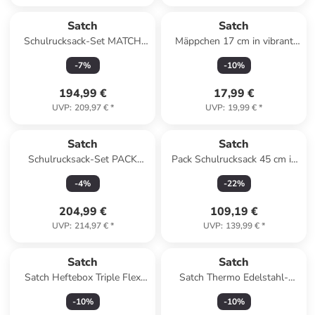
Satch
Satch
Schulrucksack-Set MATCH
Mäppchen 17 cm in vibrant
Blue Tech 3-teilig in Blau
blue
-
7
%
-
10
%
194,99 €
17,99 €
UVP
:
209,97 €
*
UVP
:
19,99 €
*
Satch
Satch
Schulrucksack-Set PACK
Pack Schulrucksack 45 cm in
"Nordic Ruby" 3-teilig in Rot
dark skate
-
4
%
-
22
%
204,99 €
109,19 €
UVP
:
214,97 €
*
UVP
:
139,99 €
*
Satch
Satch
Satch Heftebox Triple Flex
Satch Thermo Edelstahl-
Lila
Trinkflasche berry steel
-
10
%
-
10
%