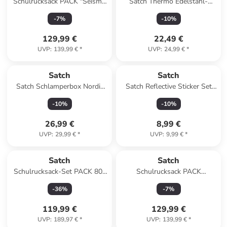
Schulrucksack PACK "Seismic
Satch Thermo Edelstahl-
Blue" in Blau
Trinkflasche rose steel
-
7
%
-
10
%
129,99 €
22,49 €
UVP
:
139,99 €
*
UVP
:
24,99 €
*
Satch
Satch
Satch Schlamperbox Nordic
Satch Reflective Sticker Set
Blue
Lila
-
10
%
-
10
%
26,99 €
8,99 €
UVP
:
29,99 €
*
UVP
:
9,99 €
*
Satch
Satch
Schulrucksack-Set PACK 80s
Schulrucksack PACK
Dance 3-teilig in Lila
"Midnight Jungle" in Schwarz
-
36
%
-
7
%
119,99 €
129,99 €
UVP
:
189,97 €
*
UVP
:
139,99 €
*