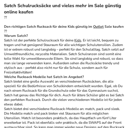
Satch Schulrucksäcke und vieles mehr im Sale günstig
online kaufen
??
Den richtigen Satch Rucksack für deine Kids günstig im 
Outlet
 Sale kaufen
??
Warum Satch?
Satch ist der perfekte Schulrucksack für deine 
Kids
. Er ist leicht, bequem zu 
tragen und hat genügend Stauraum für alle wichtigen Schulutensilien. Zudem 
ist er extrem robust und langlebig – perfekt für den Schulalltag. Satch setzt auf 
Umweltfreundliche, recycelte Materialien. Satch Schulranzen sind somit eine 
tolle Wahl für umweltbewusste Eltern. Sie sind langlebig und robust, so dass 
man sie lange verwenden kann. Außerdem sehen die Rucksäcke trendy und 
stylisch aus - perfekt also nicht nur für die Schule, sondern auch für 
Freizeitaktivitäten!
Welche Rucksack Modelle hat Satch im Angebot?
Satch bietet eine große Auswahl an verschiedenen Rucksäcken, die alle 
speziell für die Bedürfnisse von Schulkindern entwickelt wurden. Egal, ob Du 
nach einem Rucksack für die Grundschule oder für das Gymnasium suchst, 
Satch hat genau das Richtige für dich. Auch für ältere Schüler gibt es bei Satch 
den perfekten Rucksack. Durch die vielen verschiedenen Modelle ist für jeden 
etwas dabei.
Satch bietet drei verschiedene Rucksack-Modelle an: match, pack und sleek. 
Die Modelle match und pack bieten viel Stauraum für alle möglichen 
Utensilien. Match ist besonders praktisch, da das Hauptfach um fünf Liter 
erweiterbar ist. Pack ist ebenfalls sehr praktisch, da die SWAPS auf der Front 
austauschbar sind. So kann man immer wieder neue Designs auf den Rucksack 