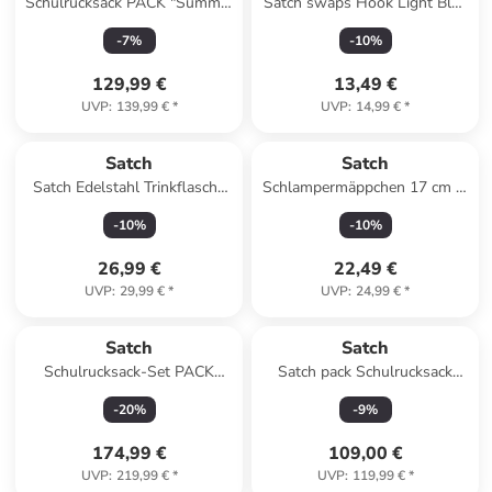
Schulrucksack PACK "Summer
Satch swaps Hook Light Blue
Era" in Blau
NEW
-
7
%
-
10
%
129,99 €
13,49 €
UVP
:
139,99 €
*
UVP
:
14,99 €
*
Satch
Satch
Satch Edelstahl Trinkflasche
Schlampermäppchen 17 cm in
Nordic Ice Blue
nordic forest green
-
10
%
-
10
%
26,99 €
22,49 €
UVP
:
29,99 €
*
UVP
:
24,99 €
*
Satch
Satch
Schulrucksack-Set PACK
Satch pack Schulrucksack
"Fearless Green" 3-teilig in
troublemaker
-
20
%
-
9
%
Grün
174,99 €
109,00 €
UVP
:
219,99 €
*
UVP
:
119,99 €
*