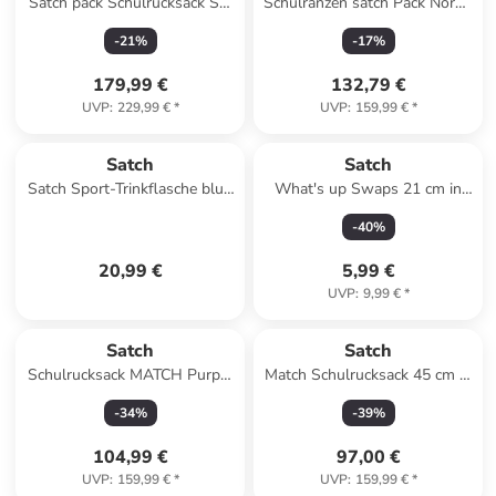
Satch pack Schulrucksack Set
Schulranzen satch Pack Nordic
Denim Blue
Edition in Nordic Forest Green
-
21
%
-
17
%
179,99 €
132,79 €
UVP
:
229,99 €
*
UVP
:
159,99 €
*
Satch
Satch
Satch Sport-Trinkflasche blue
What's up Swaps 21 cm in
tritan
blue rose purple
-
40
%
20,99 €
5,99 €
UVP
:
9,99 €
*
Satch
Satch
Schulrucksack MATCH Purple
Match Schulrucksack 45 cm in
Phantom in Schwarz
Coral Reef
-
34
%
-
39
%
104,99 €
97,00 €
UVP
:
159,99 €
*
UVP
:
159,99 €
*