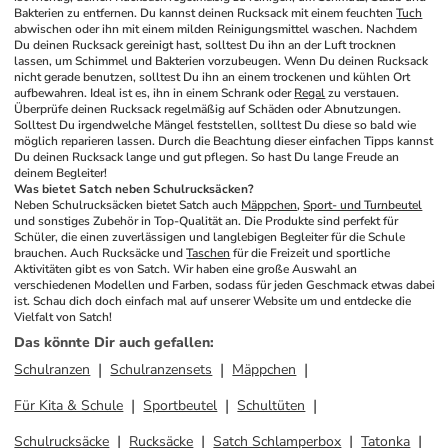
Bakterien zu entfernen. Du kannst deinen Rucksack mit einem feuchten 
Tuch
abwischen oder ihn mit einem milden Reinigungsmittel waschen. Nachdem 
Du deinen Rucksack gereinigt hast, solltest Du ihn an der Luft trocknen 
lassen, um Schimmel und Bakterien vorzubeugen. Wenn Du deinen Rucksack 
nicht gerade benutzen, solltest Du ihn an einem trockenen und kühlen Ort 
aufbewahren. Ideal ist es, ihn in einem Schrank oder 
Regal
 zu verstauen. 
Überprüfe deinen Rucksack regelmäßig auf Schäden oder Abnutzungen. 
Solltest Du irgendwelche Mängel feststellen, solltest Du diese so bald wie 
möglich reparieren lassen. Durch die Beachtung dieser einfachen Tipps kannst 
Du deinen Rucksack lange und gut pflegen. So hast Du lange Freude an 
deinem Begleiter!
Was bietet Satch neben Schulrucksäcken?
Neben Schulrucksäcken bietet Satch auch 
Mäppchen
, 
Sport- und Turnbeutel
und sonstiges Zubehör in Top-Qualität an. Die Produkte sind perfekt für 
Schüler, die einen zuverlässigen und langlebigen Begleiter für die Schule 
brauchen. Auch Rucksäcke und 
Taschen
 für die Freizeit und sportliche 
Aktivitäten gibt es von Satch. Wir haben eine große Auswahl an 
verschiedenen Modellen und Farben, sodass für jeden Geschmack etwas dabei 
ist. Schau dich doch einfach mal auf unserer Website um und entdecke die 
Vielfalt von Satch!
Das könnte Dir auch gefallen
:
Schulranzen
Schulranzensets
Mäppchen
Für Kita & Schule
Sportbeutel
Schultüten
Schulrucksäcke
Rucksäcke
Satch Schlamperbox
Tatonka