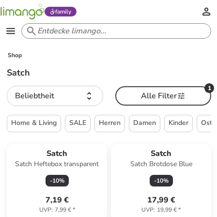
family
Shop
Satch
1
Beliebtheit
Alle Filter
Home & Living
SALE
Herren
Damen
Kinder
Oste
Satch
Satch
Satch Heftebox transparent
Satch Brotdose Blue
-
10
%
-
10
%
7,19 €
17,99 €
UVP
:
7,99 €
*
UVP
:
19,99 €
*