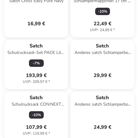
Satch Cross Easy Pure Navy
Schlampermäppchen 17 cm in
Nordic Grey
-
10
%
16,99 €
22,49 €
UVP
:
24,99 €
*
Satch
Satch
Schulrucksack-Set PACK Lilac
Anderes satch Schlamperbox
Blossom 3-teilig in Lila
Nordic Edition in Nordic Forest
-
7
%
Green
193,99 €
29,99 €
UVP
:
209,97 €
*
Satch
Satch
Schulrucksack CON:NEXT
Anderes satch Schlamperbox
"Urban Black" in Schwarz
in Crazy Twist
-
10
%
107,99 €
24,99 €
UVP
:
119,99 €
*