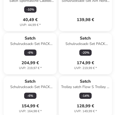
Satch Sporttasche Caleido
Schulrucksack-Set AIR Nordic
Blue
Blue 2-teilig in Blau
-
10
%
40,49 €
139,98 €
UVP
:
44,99 €
*
Satch
Satch
Schulrucksack-Set PACK
Schulrucksack-Set PACK
Purple Laser 3teilig in Lila
"Fearless Pink" 3-teilig in Pink
-
6
%
-
20
%
204,99 €
174,99 €
UVP
:
219,97 €
*
UVP
:
219,99 €
*
Satch
Satch
Schulrucksack-Set PACK
Trolley satch Flow S Trolley in
Coral Reef 2-teilig in
Tropic Blue
-
6
%
-
14
%
Blau/Rosa
154,99 €
128,99 €
UVP
:
164,98 €
*
UVP
:
149,99 €
*