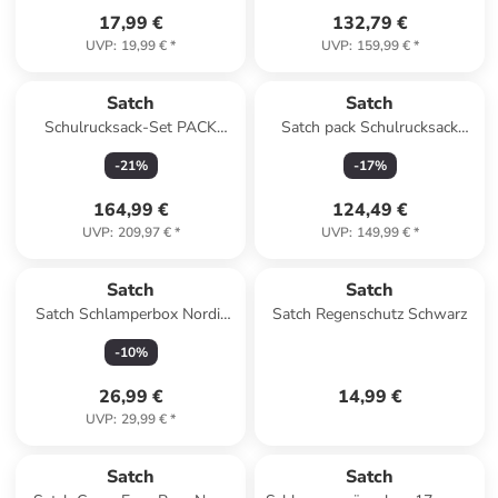
17,99 €
132,79 €
UVP
:
19,99 €
*
UVP
:
159,99 €
*
Satch
Satch
Schulrucksack-Set PACK
Satch pack Schulrucksack
Deep Petrol 3-teilig in Blau
Magnolia Dream
-
21
%
-
17
%
164,99 €
124,49 €
UVP
:
209,97 €
*
UVP
:
149,99 €
*
Satch
Satch
Satch Schlamperbox Nordic
Satch Regenschutz Schwarz
Ice Blue
-
10
%
26,99 €
14,99 €
UVP
:
29,99 €
*
Satch
Satch