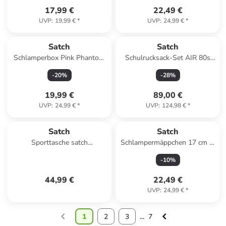
17,99 €
22,49 €
UVP
:
19,99 €
*
UVP
:
24,99 €
*
Satch
Satch
Schlamperbox Pink Phantom
Schulrucksack-Set AIR 80s
in blau
Dance 2-teilig in Lila
-
20
%
-
28
%
19,99 €
89,00 €
UVP
:
24,99 €
*
UVP
:
124,98 €
*
Satch
Satch
Sporttasche satch
Schlampermäppchen 17 cm in
Sporttasche in Blurry Sky
nordic black
-
10
%
44,99 €
22,49 €
UVP
:
24,99 €
*
1
2
3
...
7