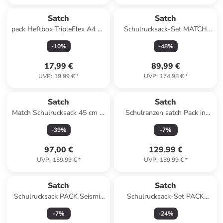
Satch
Satch
pack Heftbox TripleFlex A4 24
Schulrucksack-Set MATCH
cm in rosa
Pink Phantom 2-teilig in Blau
-
10
%
-
48
%
17,99 €
89,99 €
UVP
:
19,99 €
*
UVP
:
174,98 €
*
Satch
Satch
Match Schulrucksack 45 cm in
Schulranzen satch Pack in
Deep Petrol
Blackjack
-
39
%
-
7
%
97,00 €
129,99 €
UVP
:
159,99 €
*
UVP
:
139,99 €
*
Satch
Satch
Schulrucksack PACK Seismic
Schulrucksack-Set PACK
Green in Grün/Schwarz
Deep Petrol 2-teilig in Blau
-
7
%
-
24
%