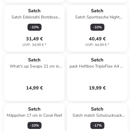
Satch
Satch
Satch Edelstahl Brotdose
Satch Sporttasche Night
Nordic Light Blue
Vision
-
10
%
-
10
%
31,49 €
40,49 €
UVP
:
34,99 €
*
UVP
:
44,99 €
*
Satch
Satch
What's up Swaps 21 cm in
pack Heftbox TripleFlex A4 24
skandi brown
cm in blue
14,99 €
19,99 €
Satch
Satch
Mäppchen 17 cm in Coral Reef
Satch match Schulrucksack
Magnolia Dream
-
10
%
-
17
%