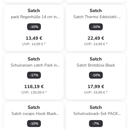
Satch
Satch
pack Regenhülle 14 cm in
Satch Thermo Edelstahl-
regencape lila lila
Trinkflasche olive steel
-
10
%
-
10
%
13,49 €
22,49 €
UVP
:
14,99 €
*
UVP
:
24,99 €
*
Satch
Satch
Schulranzen satch Pack in
Satch Brotdose Black
Blue Tech
-
17
%
-
10
%
116,19 €
17,99 €
UVP
:
139,99 €
*
UVP
:
19,99 €
*
Satch
Satch
Satch swaps Hook Black
Schulrucksack-Set PACK
NEW
Mystic Nights 3-teilig in
-
10
%
-
7
%
Schwarz/Rosa