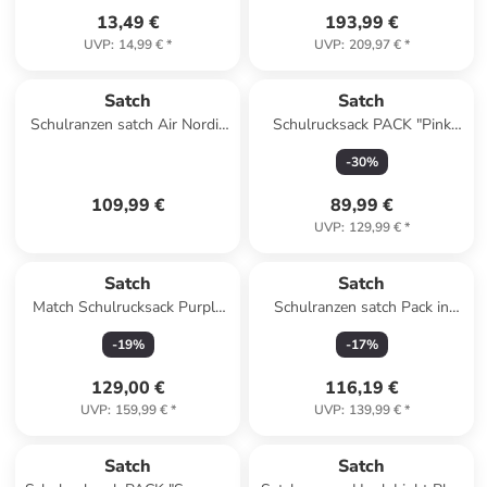
13,49 €
193,99 €
UVP
:
14,99 €
*
UVP
:
209,97 €
*
Satch
Satch
Schulranzen satch Air Nordic
Schulrucksack PACK "Pink
Edition in Nordic Ice Blue
Phantom" in Blau/Pink
-
30
%
109,99 €
89,99 €
UVP
:
129,99 €
*
Satch
Satch
Match Schulrucksack Purple
Schulranzen satch Pack in
Phantom in schwarz
Seismic Pink
-
19
%
-
17
%
129,00 €
116,19 €
UVP
:
159,99 €
*
UVP
:
139,99 €
*
Satch
Satch