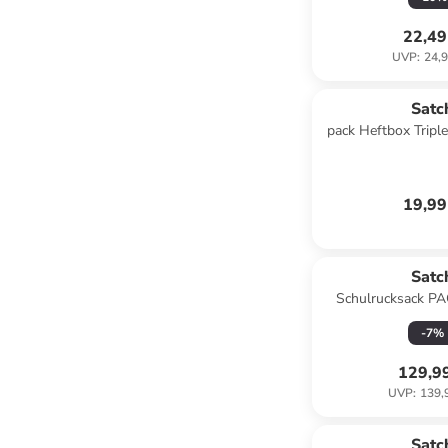
22,49
UVP
:
24,9
Satc
pack Heftbox Tripl
in blu
19,99
Satc
Schulrucksack PA
Jungle" in 
-
7
%
129,9
UVP
:
139,
Satc