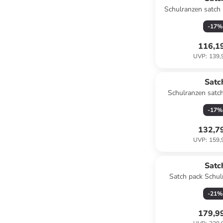
Schulranzen satch 
Night
-
17
%
116,1
UVP
:
139,
Satc
Schulranzen satc
Edition in Nordic
-
17
%
132,7
UVP
:
159,
Satc
Satch pack Schul
Denim B
-
21
%
179,9