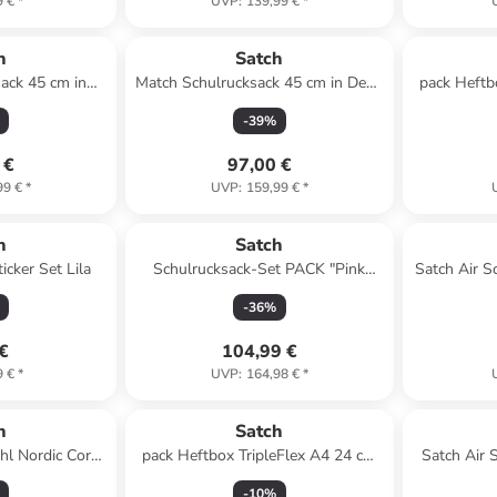
9 €
*
UVP
:
139,99 €
*
h
Satch
ack 45 cm in
Match Schulrucksack 45 cm in Deep
pack Heftb
rol pink
Petrol
-
39
%
 €
97,00 €
99 €
*
UVP
:
159,99 €
*
h
Satch
icker Set Lila
Schulrucksack-Set PACK "Pink
Satch Air S
Phantom" 2-teilig in Blau/Pink
-
36
%
 €
104,99 €
9 €
*
UVP
:
164,98 €
*
h
Satch
hl Nordic Coral
pack Heftbox TripleFlex A4 24 cm
Satch Air 
nge
in rose
-
10
%