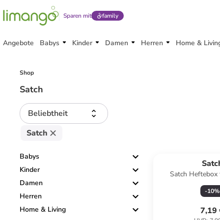
Sparen mit
family
Angebote
Babys
Kinder
Damen
Herren
Home & Livin
Shop
Satch
Beliebtheit
Satch
Babys
Satc
Kinder
Satch Heftebox 
Damen
-
10
%
Herren
Home & Living
7,19