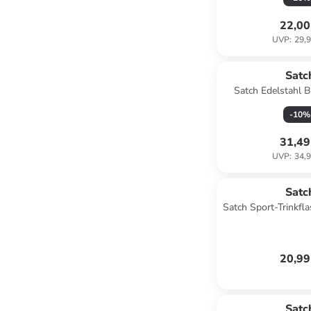
22,00
UVP
:
29,9
Satc
Satch Edelstahl 
-
10
%
31,49
UVP
:
34,9
Satc
Satch Sport-Trinkfla
20,99
Satc