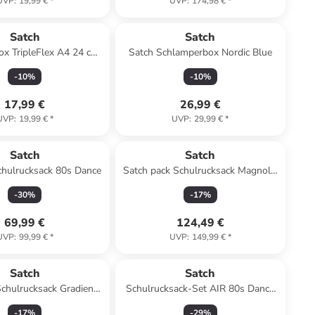
UVP
:
19,99 €
*
UVP
:
174,98 €
*
Satch
Satch
ox TripleFlex A4 24 cm
Satch Schlamperbox Nordic Blue
in rosa
-
10
%
-
10
%
17,99 €
26,99 €
UVP
:
19,99 €
*
UVP
:
29,99 €
*
Satch
Satch
chulrucksack 80s Dance
Satch pack Schulrucksack Magnolia
Dream
-
30
%
-
17
%
69,99 €
124,49 €
UVP
:
99,99 €
*
UVP
:
149,99 €
*
Satch
Satch
Schulrucksack Gradient
Schulrucksack-Set AIR 80s Dance
Mint
3-teilig in Lila
-
17
%
-
29
%