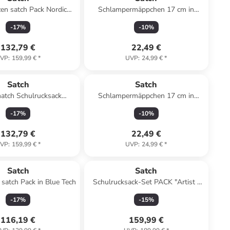
en satch Pack Nordic
Schlampermäppchen 17 cm in
on in Nordic Blue
Nordic Grey
-
17
%
-
10
%
132,79 €
22,49 €
VP
:
159,99 €
*
UVP
:
24,99 €
*
Satch
Satch
atch Schulrucksack
Schlampermäppchen 17 cm in
gnolia Dream
nordic black
-
17
%
-
10
%
132,79 €
22,49 €
VP
:
159,99 €
*
UVP
:
24,99 €
*
Satch
Satch
satch Pack in Blue Tech
Schulrucksack-Set PACK "Artist "
2-tlg. in Schwarz
-
17
%
-
15
%
116,19 €
159,99 €