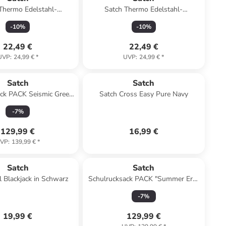
Thermo Edelstahl-
Satch Thermo Edelstahl-
flasche rose steel
Trinkflasche olive steel
-
10
%
-
10
%
22,49 €
22,49 €
UVP
:
24,99 €
*
UVP
:
24,99 €
*
Satch
Satch
ack PACK Seismic Green
Satch Cross Easy Pure Navy
 Grün/Schwarz
-
7
%
129,99 €
16,99 €
VP
:
139,99 €
*
Satch
Satch
 Blackjack in Schwarz
Schulrucksack PACK "Summer Era"
in Blau
-
7
%
19,99 €
129,99 €