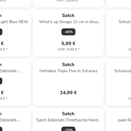
99 €
*
UVP
:
29,99 €
*
h
Satch
Light Blue NEW
What's up Swaps 21 cm in blue
Schul
rose purple
Troublem
-
40
%
 €
5,99 €
9 €
*
UVP
:
9,99 €
*
U
h
Satch
Edelstahl-
Heftebox Triple Flex in Schwarz
Schulruc
lack steel
Phan
 €
24,99 €
9 €
*
U
h
Satch
Edelstahl-
Satch Edelstahl Trinkflasche Nordic
pack R
red steel
Ice Blue
reg
-
10
%