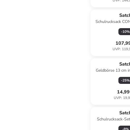
UVP
:
144,
Satc
Schulrucksack CO
Black" in 
-
10
%
107,9
UVP
:
119,
Satc
Geldbörse 13 cm i
-
25
%
14,99
UVP
:
19,9
Satc
Schulrucksack-Se
Faces 4-teilig 
-
8
%