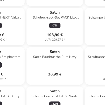
97 €
*
U
h
Satch
N:NEXT "Urban
Schulrucksack-Set PACK Lilac
Schlamperbo
Schwarz
Blossom 3-teilig in Lila
-
7
%
9 €
193,99 €
99 €
*
UVP
:
209,97 €
*
h
Satch
n fire phantom
Satch Bauchtasche Pure Navy
Schulrucks
Green
 €
26,99 €
9 €
*
U
h
Satch
t PACK Blurry
Schulrucksack-Set PACK Nordic
Schulrucksa
in Schwarz
Black 3-teilig in Schwarz
Blue
-
14
%