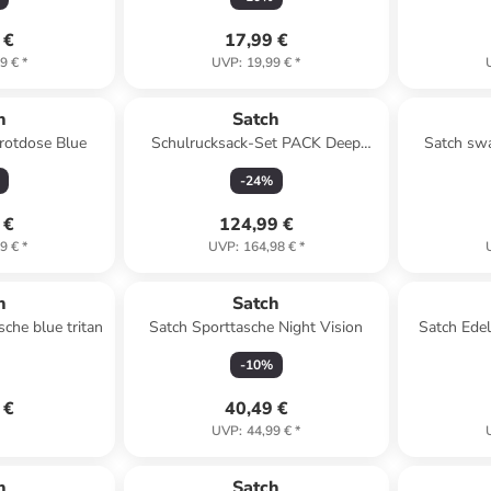
 €
17,99 €
9 €
*
UVP
:
19,99 €
*
h
Satch
Brotdose Blue
Schulrucksack-Set PACK Deep
Satch sw
Petrol 2-teilig in Blau
-
24
%
 €
124,99 €
9 €
*
UVP
:
164,98 €
*
h
Satch
sche blue tritan
Satch Sporttasche Night Vision
Satch Edel
-
10
%
 €
40,49 €
UVP
:
44,99 €
*
h
Satch