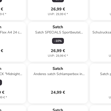
 €
26,99 €
9 €
*
UVP
:
29,99 €
*
h
Satch
eFlex A4 24 cm
Satch SPECIALS Sportbeutel
Schulrucksa
e
Colourful Mind
-
10
%
 €
26,99 €
UVP
:
29,99 €
*
U
h
Satch
CK "Midnight
Anderes satch Schlamperbox in
Satch 
Schwarz
Crazy Twist
9 €
24,99 €
99 €
*
U
h
Satch