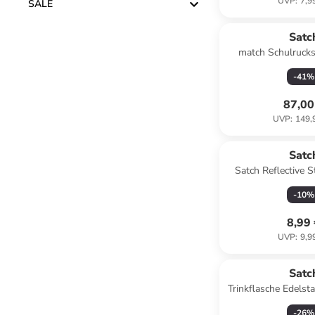
UVP
:
7,9
SALE
Satc
match Schulrucks
pet
-
41
%
87,00
UVP
:
149,
Satc
Satch Reflective St
-
10
%
8,99
UVP
:
9,9
Satc
Trinkflasche Edelsta
in ora
-
26
%