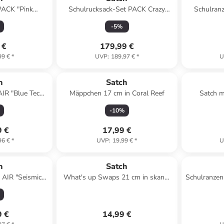
PACK "Pink
Schulrucksack-Set PACK Crazy
Schulranz
Blau/Pink
Twist 3-teilig in Blau/Rosa/Grün
Editi
-
5
%
 €
179,99 €
99 €
*
UVP
:
189,97 €
*
U
h
Satch
AIR "Blue Tech"
Mäppchen 17 cm in Coral Reef
Satch m
n Blau
Ma
-
10
%
9 €
17,99 €
96 €
*
UVP
:
19,99 €
*
U
h
Satch
 AIR "Seismic
What's up Swaps 21 cm in skandi
Schulranzen 
 in Pink
brown
9 €
14,99 €