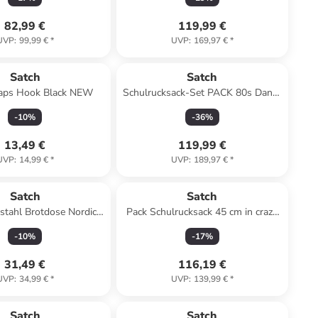
82,99 €
119,99 €
UVP
:
99,99 €
*
UVP
:
169,97 €
*
Satch
Satch
aps Hook Black NEW
Schulrucksack-Set PACK 80s Dance
3-teilig in Lila
-
10
%
-
36
%
13,49 €
119,99 €
UVP
:
14,99 €
*
UVP
:
189,97 €
*
Satch
Satch
stahl Brotdose Nordic
Pack Schulrucksack 45 cm in crazy
Light Blue
twist
-
10
%
-
17
%
31,49 €
116,19 €
UVP
:
34,99 €
*
UVP
:
139,99 €
*
Satch
Satch