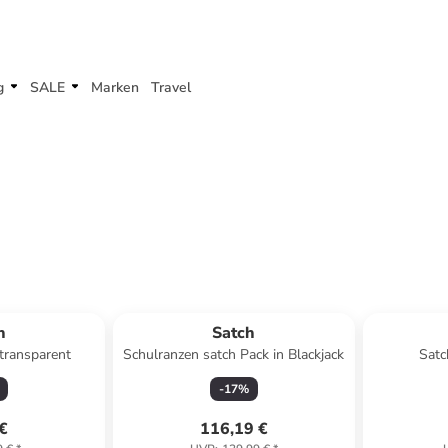
g
SALE
Marken
Travel
h
Satch
transparent
Schulranzen satch Pack in Blackjack
Satc
-
17
%
 €
116,19 €