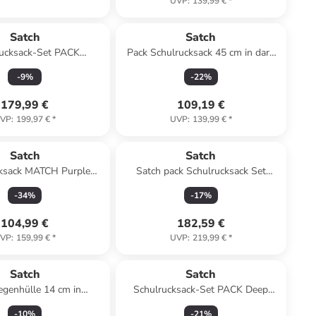
UVP
:
139,99 €
*
Satch
Satch
rucksack-Set PACK
Pack Schulrucksack 45 cm in dark
aker 3-teilig in Blau
skate
-
9
%
-
22
%
179,99 €
109,19 €
VP
:
199,97 €
*
UVP
:
139,99 €
*
Satch
Satch
ksack MATCH Purple
Satch pack Schulrucksack Set
tom in Schwarz
Fearless Green
-
34
%
-
17
%
104,99 €
182,59 €
VP
:
159,99 €
*
UVP
:
219,99 €
*
Satch
Satch
egenhülle 14 cm in
Schulrucksack-Set PACK Deep
encape lila lila
Petrol 3-teilig in Blau
-
10
%
-
21
%