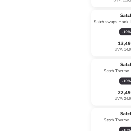
UVP
:
229,
Satc
Satch swaps Hook 
-
10
%
13,49
UVP
:
14,9
Satc
Satch Thermo 
Trinkflasche b
-
10
%
22,49
UVP
:
24,9
Satc
Satch Thermo 
Trinkflasche 
-
10
%