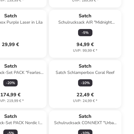
VP
:
139,99 €
*
UVP
:
189,99 €
*
Satch
Satch
x Purple Laser in Lila
Schulrucksack AIR "Midnight
Jungle" in Schwarz
-
5
%
29,99 €
94,99 €
UVP
:
99,99 €
*
Satch
Satch
ack-Set PACK "Fearless
Satch Schlamperbox Coral Reef
" 3-teilig in Grün
-
20
%
-
10
%
174,99 €
22,49 €
VP
:
219,99 €
*
UVP
:
24,99 €
*
Satch
Satch
ck-Set PACK Nordic Ice
Schulrucksack CON:NEXT "Urban
 2-teilig in Blau
Rose Blue" in Blau
-
5
%
-
10
%