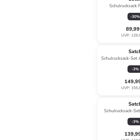
Schulrucksack 
Phantom" in 
-
30
%
89,99
UVP
:
129,
Satc
Schulrucksack-Set 
3-teilig i
-
3
%
149,9
UVP
:
155,
Satc
Schulrucksack-Set
Pink" 3-tlg.
-
3
%
139,9