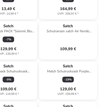
13,49 €
164,99 €
UVP
:
14,99 €
*
UVP
:
209,97 €
*
Satch
Satch
ck PACK "Seismic Blue"
Schulranzen satch Air Nordic
in Blau
Edition in Nordic Ice Blue
-
7
%
129,99 €
109,99 €
VP
:
139,99 €
*
Satch
Satch
pack Schulrucksack
Match Schulrucksack Purple
troublemaker
Phantom in schwarz
-
9
%
-
19
%
109,00 €
129,00 €
VP
:
119,99 €
*
UVP
:
159,99 €
*
Satch
Satch