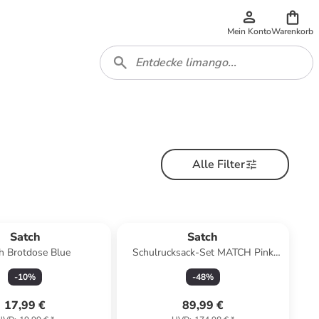
Mein Konto
Warenkorb
Alle Filter
Satch
Satch
h Brotdose Blue
Schulrucksack-Set MATCH Pink
Phantom 2-teilig in Blau
-
10
%
-
48
%
17,99 €
89,99 €