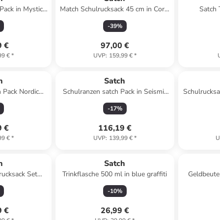
Pack in Mystic
Match Schulrucksack 45 cm in Coral
Satch 
s
Reef
Trink
-
39
%
9 €
97,00 €
99 €
*
UVP
:
159,99 €
*
h
Satch
h Pack Nordic
Schulranzen satch Pack in Seismic
Schulrucks
 Forest Green
Pink
in
-
17
%
9 €
116,19 €
99 €
*
UVP
:
139,99 €
*
U
h
Satch
rucksack Set
Trinkflasche 500 ml in blue graffiti
Geldbeutel
lue
-
10
%
9 €
26,99 €