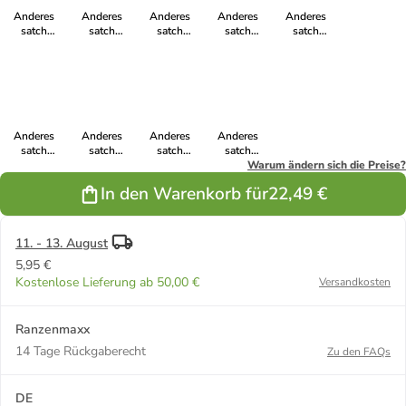
Anderes
Anderes
Anderes
Anderes
Anderes
satch
satch
satch
satch
satch
Schlamperbox
Schlamperbox
Schlamperbox
Schlamperbox
Schlamperbox
in Ninja
in Crazy Twist
in Pink
in 80s Dance
in Blurry Sky
Matrix
Supreme
Anderes
Anderes
Anderes
Anderes
satch
satch
satch
satch
Schlamperbox
Schlamperbox
Schlamperbox
Schlamperbox
Warum ändern sich die Preise?
in Blue Tech
in Seismic
in Lilac
in Vibrant
In den Warenkorb für
22,49 €
Pink
Blossom
Blue
11. - 13. August
5,95 €
Kostenlose Lieferung ab 50,00 €
Versandkosten
Ranzenmaxx
14 Tage Rückgaberecht
Zu den FAQs
DE