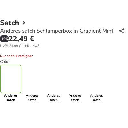
Satch
Anderes satch Schlamperbox in Gradient Mint
22,49 €
-
10
%
UVP
:
24,99 €
*
inkl. MwSt.
Nur noch 1 verfügbar
Color
Anderes
Anderes
Anderes
Anderes
Anderes
satch
satch
satch
satch
satch
Schlamperbox
Schlamperbox
Schlamperbox
Schlamperbox
Schlamperbox
in Gradient
in Lazy Daisy
in Caleido
in Dark Skate
in Ocean Mint
Mint
Blue