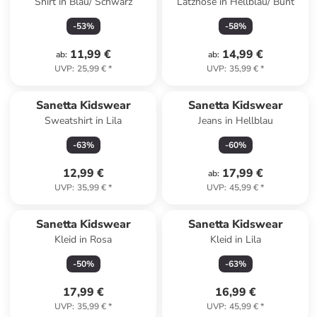
Shirt in Blau/ Schwarz
Latzhose in Hellblau/ Bunt
-
53
%
-
58
%
11,99 €
14,99 €
ab
:
ab
:
UVP
:
25,99 €
*
UVP
:
35,99 €
*
Sanetta Kidswear
Sanetta Kidswear
Sweatshirt in Lila
Jeans in Hellblau
-
63
%
-
60
%
12,99 €
17,99 €
ab
:
UVP
:
35,99 €
*
UVP
:
45,99 €
*
Sanetta Kidswear
Sanetta Kidswear
Kleid in Rosa
Kleid in Lila
-
50
%
-
63
%
17,99 €
16,99 €
UVP
:
35,99 €
*
UVP
:
45,99 €
*