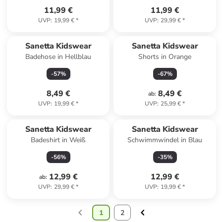
11,99 €
11,99 €
UVP
:
19,99 €
*
UVP
:
29,99 €
*
Sanetta Kidswear
Sanetta Kidswear
Badehose in Hellblau
Shorts in Orange
-
57
%
-
67
%
8,49 €
8,49 €
ab
:
UVP
:
19,99 €
*
UVP
:
25,99 €
*
Sanetta Kidswear
Sanetta Kidswear
Badeshirt in Weiß
Schwimmwindel in Blau
-
56
%
-
35
%
12,99 €
12,99 €
ab
:
UVP
:
29,99 €
*
UVP
:
19,99 €
*
1
2