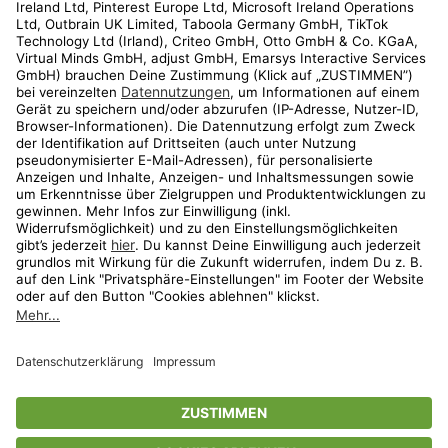
Kundenservice
Shop
Aktionen
Travel
limango.nl
limango.pl
* Streichpreise entsprechen der unverbindlichen Preisempfehlung des