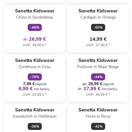
family
exklusiv
Sanetta Kidswear
Sanetta Kidswear
Chino in Dunkelblau
Cardigan in Orange
-
46
%
-
60
%
26,99 €
14,99 €
ab
:
UVP
:
49,99 €
*
UVP
:
37,99 €
*
family
rabatt
family
rabatt
Sanetta Kidswear
Sanetta Kidswear
Cordhose in Grau
Pullover in Blau/ Beige
-
76
%
-
44
%
7,99 €
29,99 €
regulär
ab
:
regulär
6,99 €
27,99 €
ab
:
mit family
mit family
UVP
:
29,99 €
*
UVP
:
49,99 €
*
Sanetta Kidswear
Sanetta Kidswear
Sweatshirt in Hellbraun
Hose in Rosa
-
36
%
-
42
%