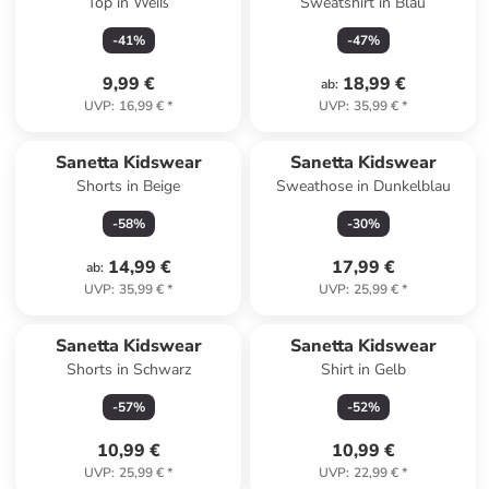
Top in Weiß
Sweatshirt in Blau
-
41
%
-
47
%
9,99 €
18,99 €
ab
:
UVP
:
16,99 €
*
UVP
:
35,99 €
*
Sanetta Kidswear
Sanetta Kidswear
Shorts in Beige
Sweathose in Dunkelblau
-
58
%
-
30
%
14,99 €
17,99 €
ab
:
UVP
:
35,99 €
*
UVP
:
25,99 €
*
Sanetta Kidswear
Sanetta Kidswear
Shorts in Schwarz
Shirt in Gelb
-
57
%
-
52
%
10,99 €
10,99 €
UVP
:
25,99 €
*
UVP
:
22,99 €
*