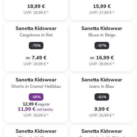
18,99 €
15,99 €
UVP
:
29,99 €
*
UVP
:
27,99 €
*
Sanetta Kidswear
Sanetta Kidswear
Cargohose in Rot
Bluse in Beige
-
75
%
-
57
%
7,49 €
16,99 €
ab
:
ab
:
UVP
:
29,99 €
*
UVP
:
39,99 €
*
family
rabatt
Sanetta Kidswear
Sanetta Kidswear
Shorts in Creme/ Hellblau
Jeans in Blau
-
66
%
-
61
%
12,99 €
regulär
11,99 €
9,99 €
mit family
UVP
:
35,99 €
*
UVP
:
25,99 €
*
Sanetta Kidswear
Sanetta Kidswear