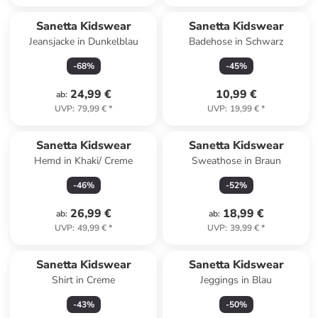
Sanetta Kidswear
Sanetta Kidswear
Jeansjacke in Dunkelblau
Badehose in Schwarz
-
68
%
-
45
%
24,99 €
10,99 €
ab
:
UVP
:
79,99 €
*
UVP
:
19,99 €
*
Sanetta Kidswear
Sanetta Kidswear
Hemd in Khaki/ Creme
Sweathose in Braun
-
46
%
-
52
%
26,99 €
18,99 €
ab
:
ab
:
UVP
:
49,99 €
*
UVP
:
39,99 €
*
Sanetta Kidswear
Sanetta Kidswear
Shirt in Creme
Jeggings in Blau
-
43
%
-
50
%