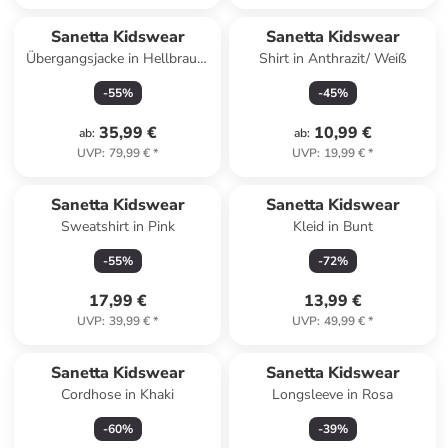
Sanetta Kidswear
Sanetta Kidswear
Übergangsjacke in Hellbraun/
Shirt in Anthrazit/ Weiß
Dunkelblau
-
55
%
-
45
%
35,99 €
10,99 €
ab
:
ab
:
UVP
:
79,99 €
*
UVP
:
19,99 €
*
Sanetta Kidswear
Sanetta Kidswear
Sweatshirt in Pink
Kleid in Bunt
-
55
%
-
72
%
17,99 €
13,99 €
UVP
:
39,99 €
*
UVP
:
49,99 €
*
Sanetta Kidswear
Sanetta Kidswear
Cordhose in Khaki
Longsleeve in Rosa
-
60
%
-
39
%