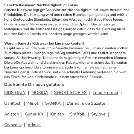
Sanetta Kidswear: Nachhaltigkeit im Fokus
Sanetta Kidswear legt großen Wert auf Nachhaltigkeit und umweltfreundliche 
Produktion. Die Kleidung wird unter fairen Bedingungen gefertigt und erfüllt 
hohe ökologische Standards. Eltern, die Wert auf nachhaltige Mode legen, 
finden in dieser Marke eine vertrauenswürdige Option. Die langlebigen 
Materialien und die zeitlosen Designs sorgen dafür, dass die Kleidung nicht 
nur eine Saison überdauert, sondern lange getragen werden kann.
Warum Sanetta Kidswear bei Limango kaufen?
Es gibt viele Gründe, warum Sie Sanetta Kidswear bei Limango kaufen sollten. 
Zum einen bietet Limango regelmäßig attraktive Sales und Outlet-Angebote, 
sodass Sie hochwertige Kindermode zu günstigen Preisen erwerben können. 
Die große Auswahl und die ständigen Rabattaktionen machen das Einkaufen 
bei Limango besonders lohnenswert. Zudem können Sie sich auf einen 
zuverlässigen Kundenservice und eine schnelle Lieferung verlassen. So wird 
das Einkaufen von Kindermode zu einem stressfreien Erlebnis.
Das könnte Dir auch gefallen
:
KIDS ONLY
MOKIDA
SHORT STORIES
Loud + proud
OshKosh
Minoti
SANIKA
L'armoire de Suzette
Aniston
Gunes Kizi
Kmisso
Sm?folk
Stylove
Someday
Admas