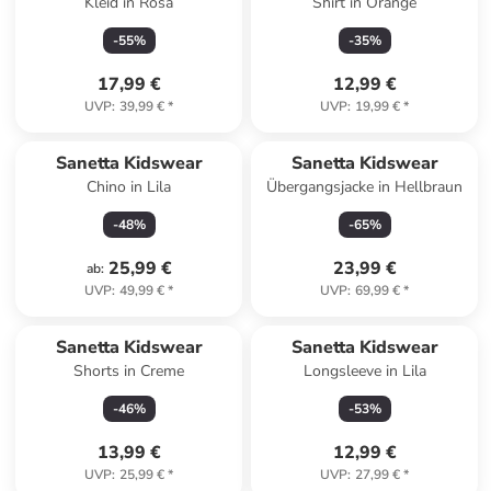
Kleid in Rosa
Shirt in Orange
-
55
%
-
35
%
17,99 €
12,99 €
UVP
:
39,99 €
*
UVP
:
19,99 €
*
Sanetta Kidswear
Sanetta Kidswear
Chino in Lila
Übergangsjacke in Hellbraun
-
48
%
-
65
%
25,99 €
23,99 €
ab
:
UVP
:
49,99 €
*
UVP
:
69,99 €
*
Sanetta Kidswear
Sanetta Kidswear
Shorts in Creme
Longsleeve in Lila
-
46
%
-
53
%
13,99 €
12,99 €
UVP
:
25,99 €
*
UVP
:
27,99 €
*