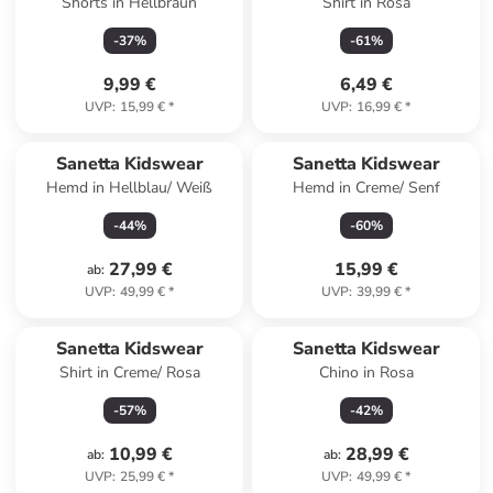
Shorts in Hellbraun
Shirt in Rosa
-
37
%
-
61
%
9,99 €
6,49 €
UVP
:
15,99 €
*
UVP
:
16,99 €
*
Sanetta Kidswear
Sanetta Kidswear
Hemd in Hellblau/ Weiß
Hemd in Creme/ Senf
-
44
%
-
60
%
27,99 €
15,99 €
ab
:
UVP
:
49,99 €
*
UVP
:
39,99 €
*
Sanetta Kidswear
Sanetta Kidswear
Shirt in Creme/ Rosa
Chino in Rosa
-
57
%
-
42
%
10,99 €
28,99 €
ab
:
ab
:
UVP
:
25,99 €
*
UVP
:
49,99 €
*