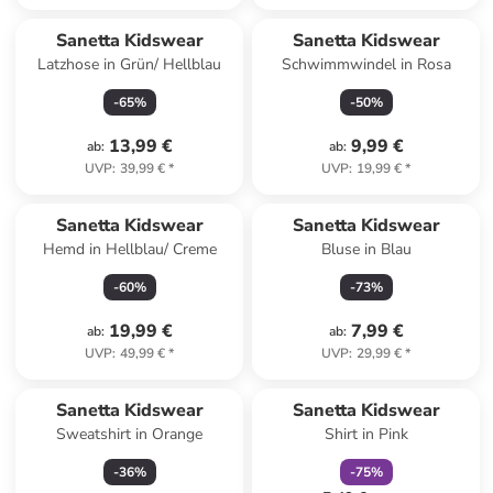
Sanetta Kidswear
Sanetta Kidswear
Latzhose in Grün/ Hellblau
Schwimmwindel in Rosa
-
65
%
-
50
%
13,99 €
9,99 €
ab
:
ab
:
UVP
:
39,99 €
*
UVP
:
19,99 €
*
Sanetta Kidswear
Sanetta Kidswear
Hemd in Hellblau/ Creme
Bluse in Blau
-
60
%
-
73
%
19,99 €
7,99 €
ab
:
ab
:
UVP
:
49,99 €
*
UVP
:
29,99 €
*
family
rabatt
Sanetta Kidswear
Sanetta Kidswear
Sweatshirt in Orange
Shirt in Pink
-
36
%
-
75
%