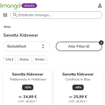
family
Shop
Sanetta Kidswear
1
Beliebtheit
Alle Filter
SALE
Babys
Kinder
Sanetta Kidswear
Sanetta Kidswear
Teddyweste in Hellbraun
Cordhose in Blau
-
50
%
-
48
%
24,99 €
25,99 €
ab
:
ab
:
UVP
:
49,99 €
*
UVP
:
49,99 €
*