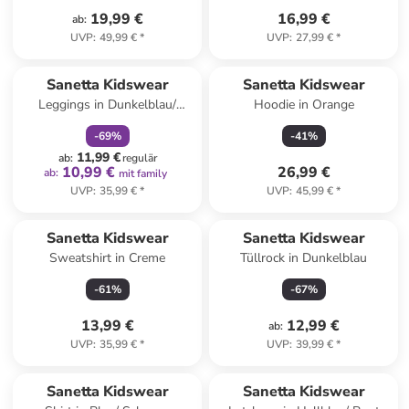
19,99 €
16,99 €
ab
:
UVP
:
49,99 €
*
UVP
:
27,99 €
*
family
rabatt
Sanetta Kidswear
Sanetta Kidswear
Leggings in Dunkelblau/
Hoodie in Orange
Hellblau
-
69
%
-
41
%
11,99 €
ab
:
regulär
10,99 €
26,99 €
ab
:
mit family
UVP
:
35,99 €
*
UVP
:
45,99 €
*
Sanetta Kidswear
Sanetta Kidswear
Sweatshirt in Creme
Tüllrock in Dunkelblau
-
61
%
-
67
%
13,99 €
12,99 €
ab
:
UVP
:
35,99 €
*
UVP
:
39,99 €
*
Sanetta Kidswear
Sanetta Kidswear