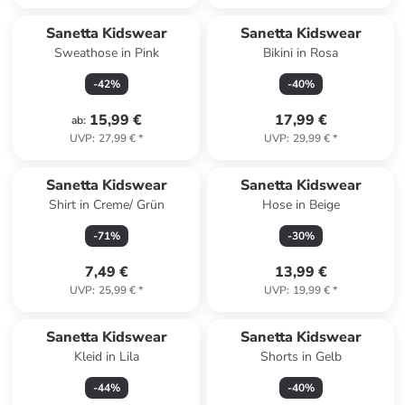
Sanetta Kidswear
Sanetta Kidswear
Sweathose in Pink
Bikini in Rosa
-
42
%
-
40
%
15,99 €
17,99 €
ab
:
UVP
:
27,99 €
*
UVP
:
29,99 €
*
Sanetta Kidswear
Sanetta Kidswear
Shirt in Creme/ Grün
Hose in Beige
-
71
%
-
30
%
7,49 €
13,99 €
UVP
:
25,99 €
*
UVP
:
19,99 €
*
Sanetta Kidswear
Sanetta Kidswear
Kleid in Lila
Shorts in Gelb
-
44
%
-
40
%