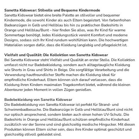
Sanetta Kidswear: Stilvolle und Bequeme Kindermode
Sanetta Kidswear bietet eine breite Palette an stilvoller und bequemer 
Kindermode, die sowohl Kinder als auch Eltern begeistert. Von farbenfrohen 
Badeanzügen in Gelb und Hellblau bis hin zu praktischen Badeshirts in 
Orange und Hellblau/Bunt – hier finden Sie alles, was Ihr Kind für warme 
Sommertage benötigt. Jedes Kleidungsstück vereint Komfort und moderne 
Designs, sodass sich Ihr Kind rundum wohlfühlen kann. Die hochwertigen 
Materialien sorgen dafür, dass die Kleidung langlebig und pflegeleicht ist.
Vielfalt und Qualität: Die Kollektion von Sanetta Kidswear
Bei Sanetta Kidswear steht Vielfalt und Qualität an erster Stelle. Die Kollektion 
umfasst nicht nur Badebekleidung, sondern auch alltagstaugliche Kleidung 
wie Shorts in Grau und Shirts in Beige. Die sorgfältige Verarbeitung und die 
Verwendung hautfreundlicher Stoffe machen die Kleidung ideal für 
empfindliche Kinderhaut. Eltern können sich darauf verlassen, dass die 
Kleidung ihren Kindern maximalen Tragekomfort bietet, während die kleinen 
Abenteurer jeden Moment in vollen Zügen genießen.
Badebekleidung von Sanetta Kidswear
Die Badebekleidung von Sanetta Kidswear ist perfekt für Strand- und 
Schwimmbadbesuche. Die Badeanzüge in Gelb und Hellblau/Bunt sind nicht 
nur optisch ansprechend, sondern bieten auch einen hohen UV-Schutz. Die 
Badeshirts in Orange und Hellblau/Bunt schützen empfindliche Kinderhaut 
zusätzlich vor der Sonne und sind gleichzeitig modische Hingucker. Mit diesen 
Produkten können Eltern sicher sein, dass ihre Kinder optimal geschützt und 
gleichzeitig stilvoll gekleidet sind.