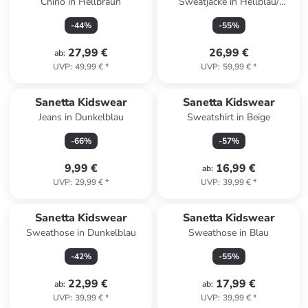
Chino in Hellbraun
Sweatjacke in Hellblau/
Dunkelblau
-
44
%
-
55
%
27,99 €
26,99 €
ab
:
UVP
:
49,99 €
*
UVP
:
59,99 €
*
Sanetta Kidswear
Sanetta Kidswear
Jeans in Dunkelblau
Sweatshirt in Beige
-
66
%
-
57
%
9,99 €
16,99 €
ab
:
UVP
:
29,99 €
*
UVP
:
39,99 €
*
Sanetta Kidswear
Sanetta Kidswear
Sweathose in Dunkelblau
Sweathose in Blau
-
42
%
-
55
%
22,99 €
17,99 €
ab
:
ab
:
UVP
:
39,99 €
*
UVP
:
39,99 €
*