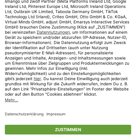
Kundenservice
Shop
Aktionen
Travel
limango.nl
limango.pl
* Streichpreise entsprechen der unverbindlichen Preisempfehlung des