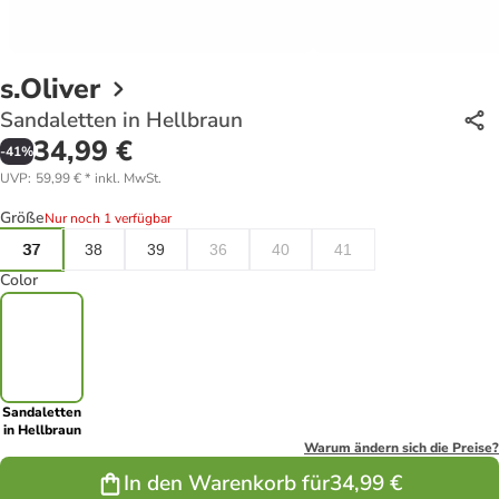
s.Oliver
Sandaletten in Hellbraun
34,99 €
-
41
%
UVP
:
59,99 €
*
inkl. MwSt.
Größe
Nur noch 1 verfügbar
37
38
39
36
40
41
Color
Sandaletten
in Hellbraun
Warum ändern sich die Preise?
In den Warenkorb für
34,99 €