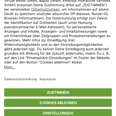
Shop
Aktionen
Travel
limango.nl
limango.pl
* Streichpreise entsprechen der unverbindlichen Preisempfehlung des
Herstellers. Prozentangaben beziehen sich auf den Streichpreis.
ᵃ Die jeweils aktuellen Teilnahmebedingungen unserer Freunde-werben-
Freunde-Aktionen findest Du unter
www.limango.de/einladen
ᵇ Gilt nur für von limango versandte Ware (nicht für von Partnern versandte