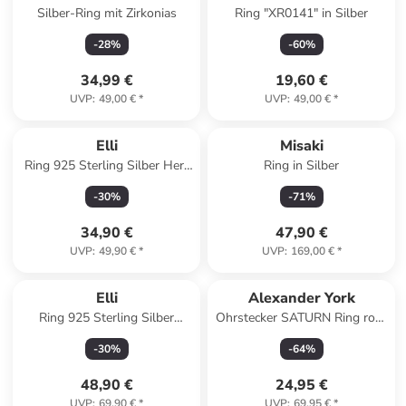
Silber-Ring mit Zirkonias
Ring "XR0141" in Silber
-
28
%
-
60
%
34,99 €
19,60 €
UVP
:
49,00 €
*
UVP
:
49,00 €
*
Elli
Misaki
Ring 925 Sterling Silber Herz
Ring in Silber
in Gold
-
30
%
-
71
%
34,90 €
47,90 €
UVP
:
49,90 €
*
UVP
:
169,00 €
*
Elli
Alexander York
Ring 925 Sterling Silber
Ohrstecker SATURN Ring rosé
Blume, Herz, Ornament in
in 925 Sterling Silber, 2-tlg.
-
30
%
-
64
%
Silber
48,90 €
24,95 €
UVP
:
69,90 €
*
UVP
:
69,95 €
*