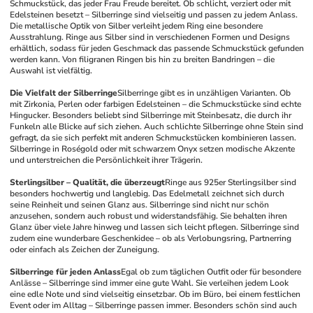
Schmuckstück, das jeder Frau Freude bereitet. Ob schlicht, verziert oder mit 
Edelsteinen besetzt – Silberringe sind vielseitig und passen zu jedem Anlass. 
Die metallische Optik von Silber verleiht jedem Ring eine besondere 
Ausstrahlung. Ringe aus Silber sind in verschiedenen Formen und Designs 
erhältlich, sodass für jeden Geschmack das passende Schmuckstück gefunden 
werden kann. Von filigranen Ringen bis hin zu breiten Bandringen – die 
Auswahl ist vielfältig.
Die Vielfalt der Silberringe
Silberringe gibt es in unzähligen Varianten. Ob 
mit Zirkonia, Perlen oder farbigen Edelsteinen – die Schmuckstücke sind echte 
Hingucker. Besonders beliebt sind Silberringe mit Steinbesatz, die durch ihr 
Funkeln alle Blicke auf sich ziehen. Auch schlichte Silberringe ohne Stein sind 
gefragt, da sie sich perfekt mit anderen Schmuckstücken kombinieren lassen. 
Silberringe in Roségold oder mit schwarzem Onyx setzen modische Akzente 
und unterstreichen die Persönlichkeit ihrer Trägerin.
Sterlingsilber – Qualität, die überzeugt
Ringe aus 925er Sterlingsilber sind 
besonders hochwertig und langlebig. Das Edelmetall zeichnet sich durch 
seine Reinheit und seinen Glanz aus. Silberringe sind nicht nur schön 
anzusehen, sondern auch robust und widerstandsfähig. Sie behalten ihren 
Glanz über viele Jahre hinweg und lassen sich leicht pflegen. Silberringe sind 
zudem eine wunderbare Geschenkidee – ob als Verlobungsring, Partnerring 
oder einfach als Zeichen der Zuneigung.
Silberringe für jeden Anlass
Egal ob zum täglichen Outfit oder für besondere 
Anlässe – Silberringe sind immer eine gute Wahl. Sie verleihen jedem Look 
eine edle Note und sind vielseitig einsetzbar. Ob im Büro, bei einem festlichen 
Event oder im Alltag – Silberringe passen immer. Besonders schön sind auch 