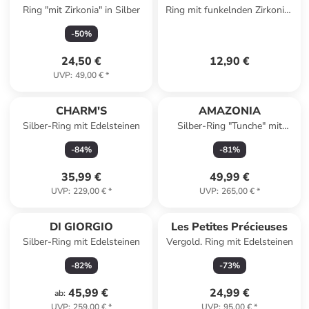
Ring "mit Zirkonia" in Silber
Ring mit funkelnden Zirkonia-
Steinen, silberfarben –
-
50
%
Alphabet
24,50 €
12,90 €
UVP
:
49,00 €
*
CHARM'S
AMAZONIA
Silber-Ring mit Edelsteinen
Silber-Ring "Tunche" mit
Edelsteinen
-
84
%
-
81
%
35,99 €
49,99 €
UVP
:
229,00 €
*
UVP
:
265,00 €
*
DI GIORGIO
Les Petites Précieuses
Silber-Ring mit Edelsteinen
Vergold. Ring mit Edelsteinen
-
82
%
-
73
%
45,99 €
24,99 €
ab
:
UVP
:
259,00 €
*
UVP
:
95,00 €
*