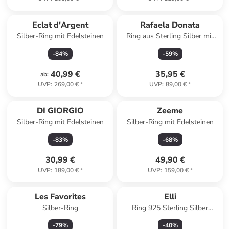
Eclat d'Argent
Rafaela Donata
Silber-Ring mit Edelsteinen
Ring aus Sterling Silber mit
Zirkonia in silber
-
84
%
-
59
%
40,99 €
35,95 €
ab
:
UVP
:
269,00 €
*
UVP
:
89,00 €
*
DI GIORGIO
Zeeme
Silber-Ring mit Edelsteinen
Silber-Ring mit Edelsteinen
-
83
%
-
68
%
30,99 €
49,90 €
UVP
:
189,00 €
*
UVP
:
159,00 €
*
Les Favorites
Elli
Silber-Ring
Ring 925 Sterling Silber
Ehering in Gold
-
79
%
-
40
%