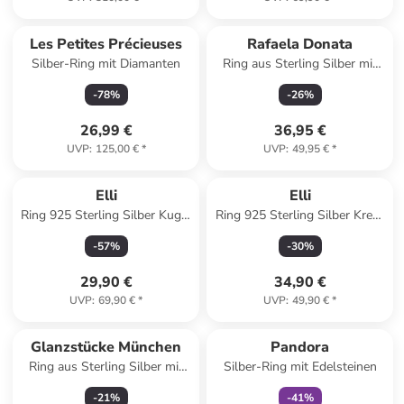
Les Petites Précieuses
Rafaela Donata
Silber-Ring mit Diamanten
Ring aus Sterling Silber mit
Zirkonia in gelbgold
-
78
%
-
26
%
26,99 €
36,95 €
UVP
:
125,00 €
*
UVP
:
49,95 €
*
Elli
Elli
Ring 925 Sterling Silber Kugel
Ring 925 Sterling Silber Kreuz
in Silber
in Silber
-
57
%
-
30
%
29,90 €
34,90 €
UVP
:
69,90 €
*
UVP
:
49,90 €
*
family
rabatt
Glanzstücke München
Pandora
Ring aus Sterling Silber mit
Silber-Ring mit Edelsteinen
Zirkonia in gelbgold
-
21
%
-
41
%