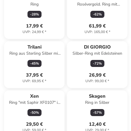
Ring
Rosévergold. Ring mit
Edelsteinen
-
28
%
-
62
%
17,99 €
61,99 €
UVP
:
24,99 €
*
UVP
:
165,00 €
*
Trilani
DI GIORGIO
Ring aus Sterling Silber mit
Silber-Ring mit Edelsteinen
Zirkonia in gelbgold
-
45
%
-
72
%
37,95 €
26,99 €
UVP
:
69,95 €
*
UVP
:
99,00 €
*
Xen
Skagen
Ring "mit Saphir XF0107" in
Ring in Silber
Silber
-
50
%
-
57
%
29,50 €
12,40 €
UVP
:
59,00 €
*
UVP
:
29,00 €
*