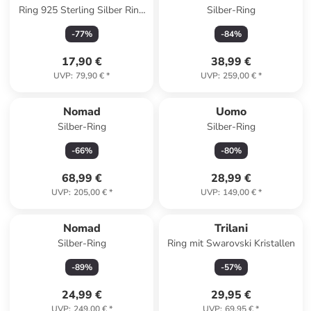
Ring 925 Sterling Silber Ring
Silber-Ring
Set in Silber
-
77
%
-
84
%
17,90 €
38,99 €
UVP
:
79,90 €
*
UVP
:
259,00 €
*
Reserviert
Nomad
Uomo
Silber-Ring
Silber-Ring
-
66
%
-
80
%
68,99 €
28,99 €
UVP
:
205,00 €
*
UVP
:
149,00 €
*
Nomad
Trilani
Silber-Ring
Ring mit Swarovski Kristallen
-
89
%
-
57
%
24,99 €
29,95 €
UVP
:
249,00 €
*
UVP
:
69,95 €
*