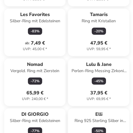
Les Favorites
Tamaris
Silber-Ring mit Edelsteinen
Ring mit Kristallen
-
83
%
-
20
%
7,49 €
47,95 €
ab
:
UVP
:
45,00 €
*
UVP
:
59,95 €
*
Nomad
Lulu & Jane
Vergold. Ring mit Zierstein
Perlen-Ring Messing Zirkonia
Muschelkernperle in silber
-
72
%
-
45
%
65,99 €
37,95 €
UVP
:
240,00 €
*
UVP
:
69,95 €
*
DI GIORGIO
Elli
Silber-Ring mit Edelsteinen
Ring 925 Sterling Silber in
Gold
-
77
%
-
50
%