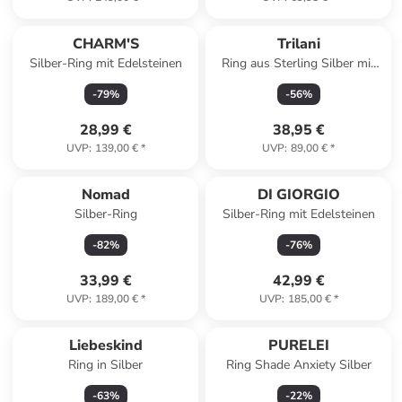
CHARM'S
Trilani
Silber-Ring mit Edelsteinen
Ring aus Sterling Silber mit
Zirkonia in silber
-
79
%
-
56
%
28,99 €
38,95 €
UVP
:
139,00 €
*
UVP
:
89,00 €
*
Nomad
DI GIORGIO
Silber-Ring
Silber-Ring mit Edelsteinen
-
82
%
-
76
%
33,99 €
42,99 €
UVP
:
189,00 €
*
UVP
:
185,00 €
*
Liebeskind
PURELEI
Ring in Silber
Ring Shade Anxiety Silber
-
63
%
-
22
%