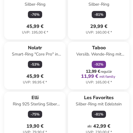
Silber-Ring
Silber-Ring
-
76
%
-
81
%
45,99 €
29,99 €
UVP
:
195,00 €
*
UVP
:
160,00 €
*
family
rabatt
Nolatr
Taboo
Smart-Ring "Core Pro" in
Versilb. Wende-Ring mit
Silber
Edelsteinen
-
53
%
-
92
%
12,99 €
regulär
45,99 €
11,99 €
mit family
UVP
:
99,95 €
*
UVP
:
165,00 €
*
Elli
Les Favorites
Ring 925 Sterling Silber
Silber-Ring mit Edelstein
Siegelring in Gold
-
75
%
-
81
%
19,90 €
42,99 €
ab
:
UVP
:
79,90 €
*
UVP
:
230,00 €
*