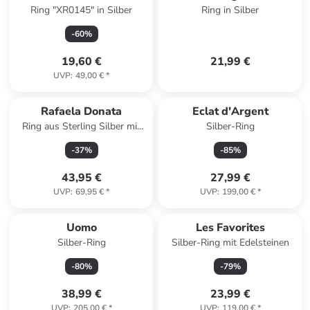
Ring "XR0145" in Silber
Ring in Silber
-
60
%
19,60 €
21,99 €
UVP
:
49,00 €
*
Rafaela Donata
Eclat d'Argent
Ring aus Sterling Silber mit
Silber-Ring
Mondstein in silber
-
37
%
-
85
%
43,95 €
27,99 €
UVP
:
69,95 €
*
UVP
:
199,00 €
*
Reserviert
Uomo
Les Favorites
Silber-Ring
Silber-Ring mit Edelsteinen
-
80
%
-
79
%
38,99 €
23,99 €
UVP
:
205,00 €
*
UVP
:
119,00 €
*