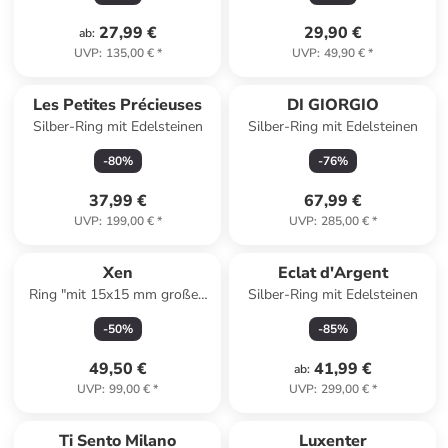
27,99 €
29,90 €
ab
:
UVP
:
135,00 €
*
UVP
:
49,90 €
*
Les Petites Précieuses
DI GIORGIO
Silber-Ring mit Edelsteinen
Silber-Ring mit Edelsteinen
-
80
%
-
76
%
37,99 €
67,99 €
UVP
:
199,00 €
*
UVP
:
285,00 €
*
Xen
Eclat d'Argent
Ring "mit 15x15 mm großen
Silber-Ring mit Edelsteinen
Quarz hell " in Silber
-
50
%
-
85
%
49,50 €
41,99 €
ab
:
UVP
:
99,00 €
*
UVP
:
299,00 €
*
Ti Sento Milano
Luxenter