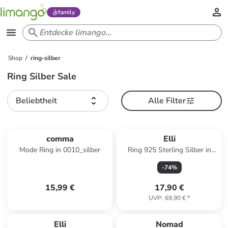
family
Shop
ring-silber
Ring Silber Sale
Beliebtheit
Alle Filter
comma
Elli
Mode Ring in 0010_silber
Ring 925 Sterling Silber in
Silber
-
74
%
15,99 €
17,90 €
UVP
:
69,90 €
*
Reserviert
Elli
Nomad