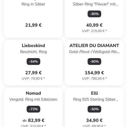
Ring in Silber
Silber-Ring "Péwari" mit
Edelstein
-
80
%
21,99 €
40,99 €
UVP
:
215,00 €
*
Reserviert
Liebeskind
ATELIER DU DIAMANT
Beschicht. Ring
Gold-/Rosé-/Weißgold-Ring
"Tri Or"
-
64
%
-
80
%
27,99 €
154,99 €
UVP
:
79,90 €
*
UVP
:
780,00 €
*
Nomad
Elli
Vergold. Ring mit Edelstein
Ring 925 Sterling Silber
Spirale, Ring Set in Silber
-
73
%
-
50
%
82,99 €
34,90 €
ab
:
UVP
:
310,00 €
*
UVP
:
69,90 €
*