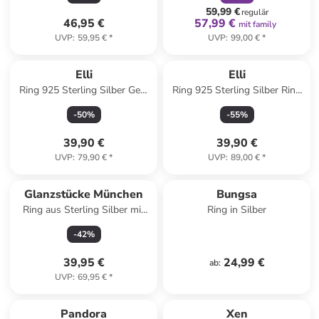
59,99 €
regulär
46,95 €
57,99 €
mit family
UVP
:
59,95 €
*
UVP
:
99,00 €
*
Elli
Elli
Ring 925 Sterling Silber Geo,
Ring 925 Sterling Silber Ring
Plättchen in Silber
Set in Silber
-
50
%
-
55
%
39,90 €
39,90 €
UVP
:
79,90 €
*
UVP
:
89,00 €
*
Glanzstücke München
Bungsa
Ring aus Sterling Silber mit
Ring in Silber
Zirkonia in silber
-
42
%
39,95 €
24,99 €
ab
:
UVP
:
69,95 €
*
Pandora
Xen