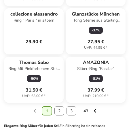
collezione alessandro
Glanzstücke München
Ring " Paris " in silbern
Ring Sterne aus Sterling
Silber mit Zirkonia in silber
-
37
%
29,90 €
27,95 €
UVP
:
44,95 €
*
Thomas Sabo
AMAZONIA
Ring Mit Pinkfarbenem Stein
Silber-Ring "Bacalar"
In Herzform in silber, pink
-
50
%
-
81
%
31,50 €
37,99 €
UVP
:
63,00 €
*
UVP
:
210,00 €
*
1
2
3
...
43
Elegante Ring Silber für jeden Stil
Ein Silberring ist ein zeitloses 