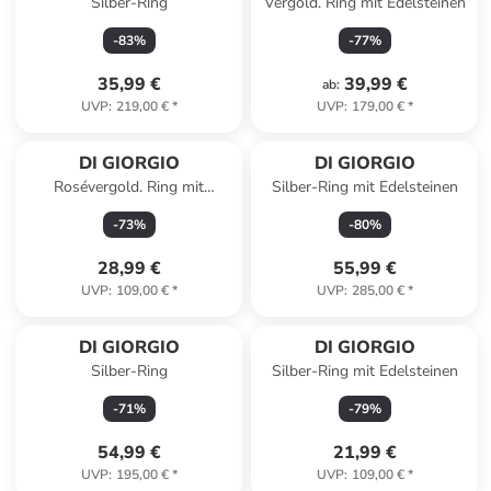
Silber-Ring
Vergold. Ring mit Edelsteinen
-
83
%
-
77
%
35,99 €
39,99 €
ab
:
UVP
:
219,00 €
*
UVP
:
179,00 €
*
DI GIORGIO
DI GIORGIO
Rosévergold. Ring mit
Silber-Ring mit Edelsteinen
Edelsteinen
-
73
%
-
80
%
28,99 €
55,99 €
UVP
:
109,00 €
*
UVP
:
285,00 €
*
DI GIORGIO
DI GIORGIO
Silber-Ring
Silber-Ring mit Edelsteinen
-
71
%
-
79
%
54,99 €
21,99 €
UVP
:
195,00 €
*
UVP
:
109,00 €
*