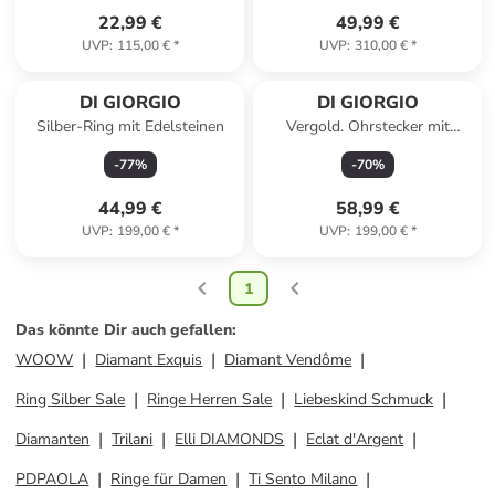
22,99 €
49,99 €
UVP
:
115,00 €
*
UVP
:
310,00 €
*
DI GIORGIO
DI GIORGIO
Silber-Ring mit Edelsteinen
Vergold. Ohrstecker mit
Edelsteinen
-
77
%
-
70
%
44,99 €
58,99 €
UVP
:
199,00 €
*
UVP
:
199,00 €
*
1
Das könnte Dir auch gefallen
:
WOOW
Diamant Exquis
Diamant Vendôme
Ring Silber Sale
Ringe Herren Sale
Liebeskind Schmuck
Diamanten
Trilani
Elli DIAMONDS
Eclat d'Argent
PDPAOLA
Ringe für Damen
Ti Sento Milano