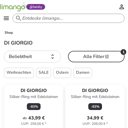
family
Shop
DI GIORGIO
1
Beliebtheit
Alle Filter
Weihnachten
SALE
Ostern
Damen
DI GIORGIO
DI GIORGIO
Silber-Ring mit Edelsteinen
Silber-Ring mit Edelsteinen
-
83
%
-
83
%
43,99 €
34,99 €
ab
:
UVP
:
259,00 €
*
UVP
:
209,00 €
*