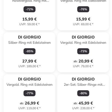
Rosévergold. Ring mit
Vergold. Ring mit Edelsteinen
Edelsteinen
-
72
%
-
76
%
15,99 €
15,99 €
UVP
:
59,00 €
*
UVP
:
69,00 €
*
DI GIORGIO
DI GIORGIO
Silber-Ring mit Edelsteinen
Vergold. Ring mit Edelsteinen
-
85
%
-
73
%
27,99 €
20,99 €
ab
:
UVP
:
189,00 €
*
UVP
:
79,00 €
*
DI GIORGIO
DI GIORGIO
Vergold. Ring mit Edelsteinen
2er-Set: Silber-Ringe mit
Edelsteinen
-
77
%
-
80
%
26,99 €
45,99 €
ab
:
ab
:
UVP
:
119,00 €
*
UVP
:
239,00 €
*