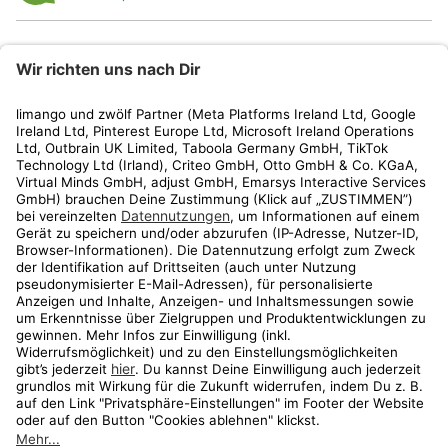
limango
Rechtliches
Kundenservice
Shop
Aktionen
Travel