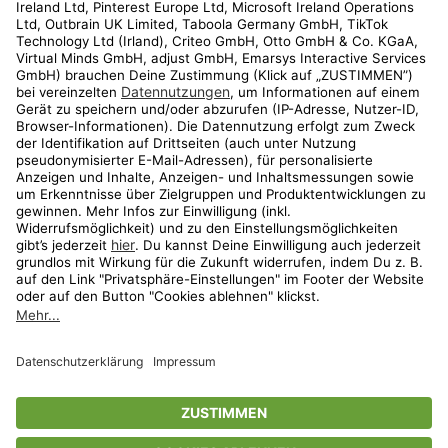
Kundenservice
Shop
Aktionen
Travel
limango.nl
limango.pl
* Streichpreise entsprechen der unverbindlichen Preisempfehlung des