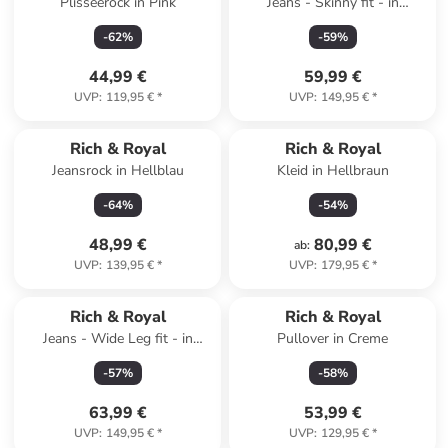
Plisseerock in Pink
Jeans - Skinny fit - in
Dunkelblau
-
62
%
-
59
%
44,99 €
59,99 €
UVP
:
119,95 €
*
UVP
:
149,95 €
*
Rich & Royal
Rich & Royal
Jeansrock in Hellblau
Kleid in Hellbraun
-
64
%
-
54
%
48,99 €
80,99 €
ab
:
UVP
:
139,95 €
*
UVP
:
179,95 €
*
Rich & Royal
Rich & Royal
Jeans - Wide Leg fit - in
Pullover in Creme
Dunkelblau
-
57
%
-
58
%
63,99 €
53,99 €
UVP
:
149,95 €
*
UVP
:
129,95 €
*