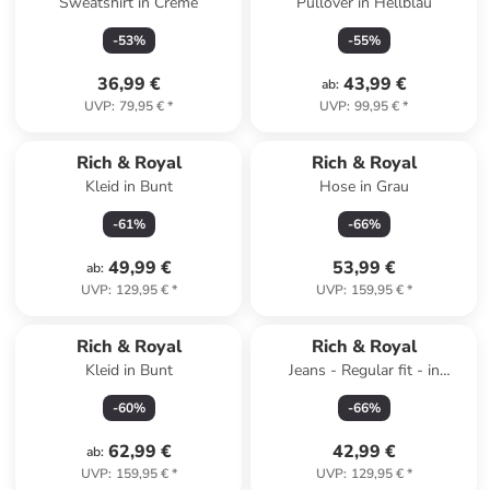
Sweatshirt in Creme
Pullover in Hellblau
-
53
%
-
55
%
36,99 €
43,99 €
ab
:
UVP
:
79,95 €
*
UVP
:
99,95 €
*
Rich & Royal
Rich & Royal
Kleid in Bunt
Hose in Grau
-
61
%
-
66
%
49,99 €
53,99 €
ab
:
UVP
:
129,95 €
*
UVP
:
159,95 €
*
Reserviert
Rich & Royal
Rich & Royal
Kleid in Bunt
Jeans - Regular fit - in
Dunkelblau
-
60
%
-
66
%
62,99 €
42,99 €
ab
:
UVP
:
159,95 €
*
UVP
:
129,95 €
*