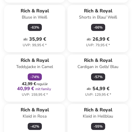
Rich & Royal
Rich & Royal
Bluse in Weiß
Shorts in Blau/ Weiß
-
63
%
-
66
%
35,99 €
26,99 €
ab
:
ab
:
UVP
:
99,95 €
*
UVP
:
79,95 €
*
family
rabatt
Rich & Royal
Rich & Royal
Teddyjacke in Camel
Cardigan in Gelb/ Blau
-
74
%
-
57
%
42,99 €
regulär
40,99 €
54,99 €
ab
:
mit family
UVP
:
159,95 €
*
UVP
:
129,95 €
*
Rich & Royal
Rich & Royal
Kleid in Rosa
Kleid in Hellblau
-
42
%
-
55
%