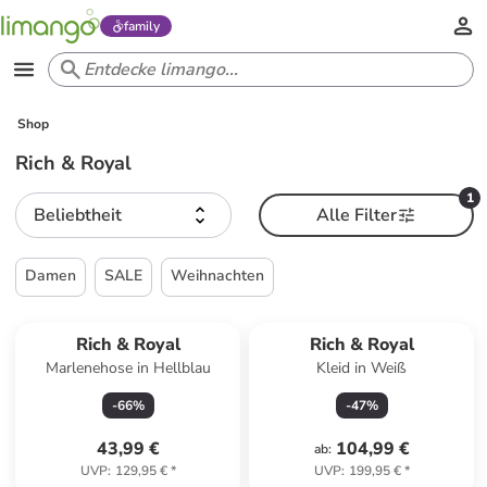
family
Shop
Rich & Royal
1
Beliebtheit
Alle Filter
Damen
SALE
Weihnachten
Rich & Royal
Rich & Royal
Marlenehose in Hellblau
Kleid in Weiß
-
66
%
-
47
%
43,99 €
104,99 €
ab
:
UVP
:
129,95 €
*
UVP
:
199,95 €
*