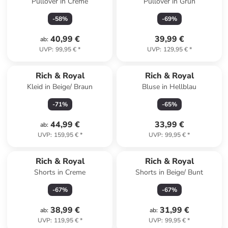
Pullover in Creme
Pullover in Grün
-
58
%
-
69
%
40,99 €
39,99 €
ab
:
UVP
:
99,95 €
*
UVP
:
129,95 €
*
Rich & Royal
Rich & Royal
Kleid in Beige/ Braun
Bluse in Hellblau
-
71
%
-
65
%
44,99 €
33,99 €
ab
:
UVP
:
159,95 €
*
UVP
:
99,95 €
*
Rich & Royal
Rich & Royal
Shorts in Creme
Shorts in Beige/ Bunt
-
67
%
-
67
%
38,99 €
31,99 €
ab
:
ab
:
UVP
:
119,95 €
*
UVP
:
99,95 €
*