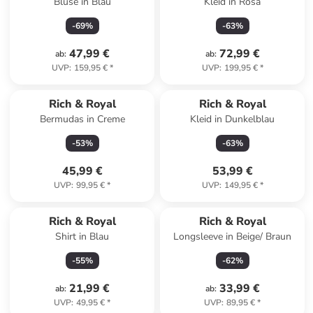
Bluse in Blau
Kleid in Rosa
-
69
%
-
63
%
47,99 €
72,99 €
ab
:
ab
:
UVP
:
159,95 €
*
UVP
:
199,95 €
*
Reserviert
Rich & Royal
Rich & Royal
Bermudas in Creme
Kleid in Dunkelblau
-
53
%
-
63
%
45,99 €
53,99 €
UVP
:
99,95 €
*
UVP
:
149,95 €
*
Rich & Royal
Rich & Royal
Shirt in Blau
Longsleeve in Beige/ Braun
-
55
%
-
62
%
21,99 €
33,99 €
ab
:
ab
:
UVP
:
49,95 €
*
UVP
:
89,95 €
*