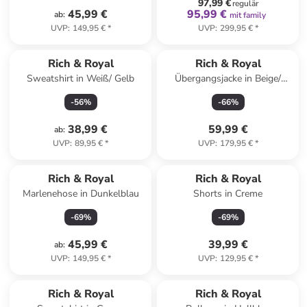
97,99 €
regulär
45,99 €
95,99 €
ab
:
mit family
UVP
:
149,95 €
*
UVP
:
299,95 €
*
Rich & Royal
Rich & Royal
Sweatshirt in Weiß/ Gelb
Übergangsjacke in Beige/
Braun
-
56
%
-
66
%
38,99 €
59,99 €
ab
:
UVP
:
89,95 €
*
UVP
:
179,95 €
*
Rich & Royal
Rich & Royal
Marlenehose in Dunkelblau
Shorts in Creme
-
69
%
-
69
%
45,99 €
39,99 €
ab
:
UVP
:
149,95 €
*
UVP
:
129,95 €
*
Rich & Royal
Rich & Royal