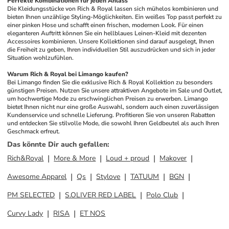
Perfekte Kombinationen für jeden Anlass
Die Kleidungsstücke von Rich & Royal lassen sich mühelos kombinieren und 
bieten Ihnen unzählige Styling-Möglichkeiten. Ein weißes Top passt perfekt zu 
einer pinken Hose und schafft einen frischen, modernen Look. Für einen 
eleganteren Auftritt können Sie ein hellblaues Leinen-Kleid mit dezenten 
Accessoires kombinieren. Unsere Kollektionen sind darauf ausgelegt, Ihnen 
die Freiheit zu geben, Ihren individuellen Stil auszudrücken und sich in jeder 
Situation wohlzufühlen.
Warum Rich & Royal bei Limango kaufen?
Bei Limango finden Sie die exklusive Rich & Royal Kollektion zu besonders 
günstigen Preisen. Nutzen Sie unsere attraktiven Angebote im Sale und Outlet, 
um hochwertige Mode zu erschwinglichen Preisen zu erwerben. Limango 
bietet Ihnen nicht nur eine große Auswahl, sondern auch einen zuverlässigen 
Kundenservice und schnelle Lieferung. Profitieren Sie von unseren Rabatten 
und entdecken Sie stilvolle Mode, die sowohl Ihren Geldbeutel als auch Ihren 
Geschmack erfreut.
Das könnte Dir auch gefallen
:
Rich&Royal
More & More
Loud + proud
Makover
Awesome Apparel
Qs
Stylove
TATUUM
BGN
PM SELECTED
S.OLIVER RED LABEL
Polo Club
Curvy Lady
RISA
ET NOS