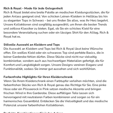
Rich & Royal - Mode für Jede Gelegenheit
Rich & Royal bietet eine breite Palette an modischen Kleidungsstücken, die für 
jeden Anlass geeignet sind. Von schicken Leinen-Kleidern in Hellblau bis hin 
zu eleganten Tops in Schwarz – bei uns finden Sie alles, was Ihr Herz begehrt. 
Unsere Kollektionen sind sorgfältig ausgewählt, um Ihnen die besten Trends 
und zeitlose Klassiker zu bieten. Egal, ob Sie ein schickes Kleid für eine 
besondere Veranstaltung suchen oder ein lässiges Shirt für den Alltag, Rich & 
Royal hat es.
Stilvolle Auswahl an Kleidern und Tops
Die Auswahl an Kleidern und Tops bei Rich & Royal lässt keine Wünsche 
offen. Ein weißes Kleid oder ein schwarzes Top sind perfekte Basics, die in 
keiner Garderobe fehlen dürfen. Diese Stücke sind nicht nur vielseitig 
kombinierbar, sondern auch aus hochwertigen Materialien gefertigt, die für 
Komfort und Langlebigkeit sorgen. Unsere Designs vereinen Eleganz und 
Funktionalität, sodass Sie immer gut aussehen und sich wohlfühlen.
Farbenfrohe Highlights für Ihren Kleiderschrank
Wenn Sie Ihrem Kleiderschrank einen Farbtupfer verleihen möchten, sind die 
farbenfrohen Stücke von Rich & Royal genau das Richtige für Sie. Eine pinke 
Hose oder ein Plisseerock in Pink setzen modische Akzente und bringen 
frischen Wind in Ihre Garderobe. Diese auffälligen Teile lassen sich 
hervorragend mit neutraleren Farben kombinieren und sorgen so für ein 
harmonisches Gesamtbild. Entdecken Sie die Vielseitigkeit und das modische 
Potenzial unserer farbenfrohen Kollektionen.