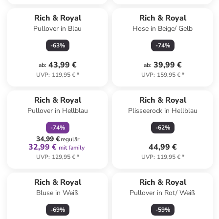
Rich & Royal
Rich & Royal
Pullover in Blau
Hose in Beige/ Gelb
-
63
%
-
74
%
43,99 €
39,99 €
ab
:
ab
:
UVP
:
119,95 €
*
UVP
:
159,95 €
*
family
rabatt
Rich & Royal
Rich & Royal
Pullover in Hellblau
Plisseerock in Hellblau
-
74
%
-
62
%
34,99 €
regulär
32,99 €
44,99 €
mit family
UVP
:
129,95 €
*
UVP
:
119,95 €
*
Rich & Royal
Rich & Royal
Bluse in Weiß
Pullover in Rot/ Weiß
-
69
%
-
59
%