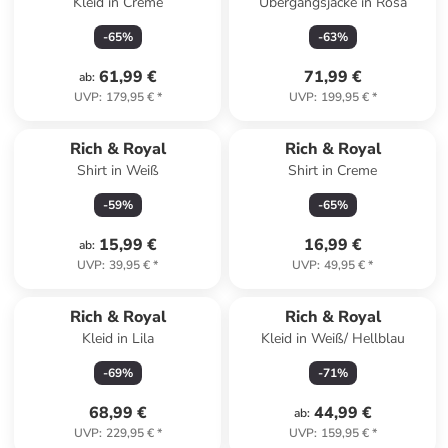
Kleid in Creme
Übergangsjacke in Rosa
-
65
%
-
63
%
61,99 €
71,99 €
ab
:
UVP
:
179,95 €
*
UVP
:
199,95 €
*
Rich & Royal
Rich & Royal
Shirt in Weiß
Shirt in Creme
-
59
%
-
65
%
15,99 €
16,99 €
ab
:
UVP
:
39,95 €
*
UVP
:
49,95 €
*
Rich & Royal
Rich & Royal
Kleid in Lila
Kleid in Weiß/ Hellblau
-
69
%
-
71
%
68,99 €
44,99 €
ab
:
UVP
:
229,95 €
*
UVP
:
159,95 €
*