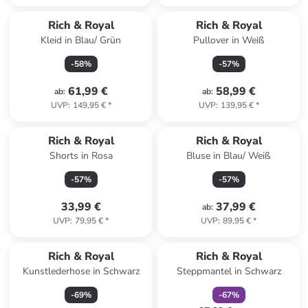
Rich & Royal
Rich & Royal
Kleid in Blau/ Grün
Pullover in Weiß
-
58
%
-
57
%
61,99 €
58,99 €
ab
:
ab
:
UVP
:
149,95 €
*
UVP
:
139,95 €
*
Rich & Royal
Rich & Royal
Shorts in Rosa
Bluse in Blau/ Weiß
-
57
%
-
57
%
33,99 €
37,99 €
ab
:
UVP
:
79,95 €
*
UVP
:
89,95 €
*
family
rabatt
Rich & Royal
Rich & Royal
Kunstlederhose in Schwarz
Steppmantel in Schwarz
-
69
%
-
67
%