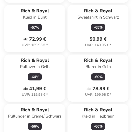
Rich & Royal
Rich & Royal
Kleid in Bunt
Sweatshirt in Schwarz
-
57
%
-
65
%
72,99 €
50,99 €
ab
:
UVP
:
169,95 €
*
UVP
:
149,95 €
*
Rich & Royal
Rich & Royal
Pullover in Gelb
Blazer in Gelb
-
64
%
-
60
%
41,99 €
78,99 €
ab
:
ab
:
UVP
:
119,95 €
*
UVP
:
199,95 €
*
Rich & Royal
Rich & Royal
Pullunder in Creme/ Schwarz
Kleid in Hellbraun
-
56
%
-
66
%