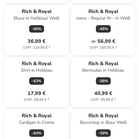
Rich & Royal
Rich & Royal
Bluse in Hellblau/ Weiß
Jeans - Regular fit - in Weiß
-
69
%
-
66
%
36,99 €
56,99 €
ab
:
UVP
:
119,95 €
*
UVP
:
169,95 €
*
Rich & Royal
Rich & Royal
Shirt in Hellblau
Bermudas in Hellblau
-
63
%
-
58
%
17,99 €
40,99 €
UVP
:
49,95 €
*
UVP
:
99,95 €
*
Rich & Royal
Rich & Royal
Cardigan in Creme
Blusentop in Blau/ Weiß
-
64
%
-
59
%