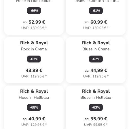
Hose in Dunkelblau
Jeans - Comfort fit - in
Hellblau
-
66
%
-
61
%
52,99 €
60,99 €
ab
:
ab
:
UVP
:
159,95 €
*
UVP
:
159,95 €
*
Rich & Royal
Rich & Royal
Rock in Creme
Bluse in Creme
-
63
%
-
62
%
43,99 €
44,99 €
ab
:
UVP
:
119,95 €
*
UVP
:
119,95 €
*
Rich & Royal
Rich & Royal
Hose in Hellblau
Bluse in Hellblau
-
68
%
-
63
%
40,99 €
35,99 €
ab
:
ab
:
UVP
:
129,95 €
*
UVP
:
99,95 €
*