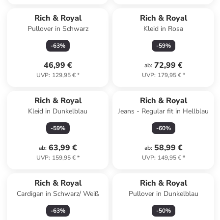
Rich & Royal
Rich & Royal
Pullover in Schwarz
Kleid in Rosa
-
63
%
-
59
%
46,99 €
72,99 €
ab
:
UVP
:
129,95 €
*
UVP
:
179,95 €
*
Rich & Royal
Rich & Royal
Kleid in Dunkelblau
Jeans - Regular fit in Hellblau
-
59
%
-
60
%
63,99 €
58,99 €
ab
:
ab
:
UVP
:
159,95 €
*
UVP
:
149,95 €
*
Rich & Royal
Rich & Royal
Cardigan in Schwarz/ Weiß
Pullover in Dunkelblau
-
63
%
-
50
%