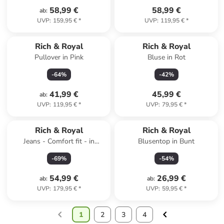
58,99 €
58,99 €
ab
:
UVP
:
159,95 €
*
UVP
:
119,95 €
*
Rich & Royal
Rich & Royal
Pullover in Pink
Bluse in Rot
-
64
%
-
42
%
41,99 €
45,99 €
ab
:
UVP
:
119,95 €
*
UVP
:
79,95 €
*
Rich & Royal
Rich & Royal
Jeans - Comfort fit - in
Blusentop in Bunt
Hellblau
-
69
%
-
54
%
54,99 €
26,99 €
ab
:
ab
:
UVP
:
179,95 €
*
UVP
:
59,95 €
*
1
2
3
4