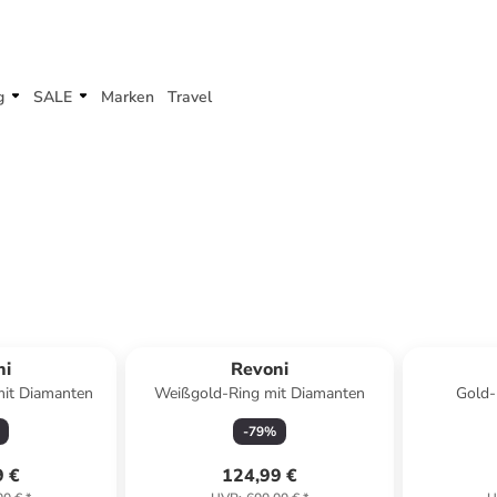
g
SALE
Marken
Travel
ni
Revoni
mit Diamanten
Weißgold-Ring mit Diamanten
Gold-
-
79
%
9 €
124,99 €