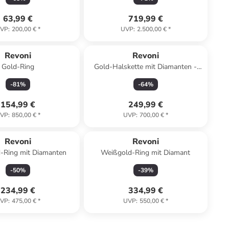
63,99 €
719,99 €
VP
:
200,00 €
*
UVP
:
2.500,00 €
*
Revoni
Revoni
Gold-Ring
Gold-Halskette mit Diamanten -
(L)42 cm
-
81
%
-
64
%
154,99 €
249,99 €
VP
:
850,00 €
*
UVP
:
700,00 €
*
Revoni
Revoni
-Ring mit Diamanten
Weißgold-Ring mit Diamant
-
50
%
-
39
%
234,99 €
334,99 €
VP
:
475,00 €
*
UVP
:
550,00 €
*