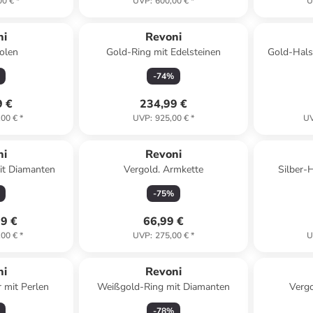
00 €
*
UVP
:
600,00 €
*
U
ni
Revoni
olen
Gold-Ring mit Edelsteinen
Gold-Hals
-
74
%
9 €
234,99 €
,00 €
*
UVP
:
925,00 €
*
U
ni
Revoni
it Diamanten
Vergold. Armkette
Silber-
-
75
%
99 €
66,99 €
,00 €
*
UVP
:
275,00 €
*
U
ert
ni
Revoni
 mit Perlen
Weißgold-Ring mit Diamanten
Vergo
Sch
-
78
%