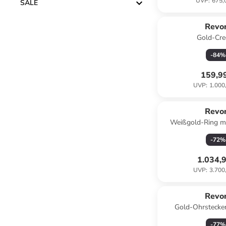
UVP
:
675,
SALE
Revo
Gold-Cre
-
84
%
159,9
UVP
:
1.000
Revo
Weißgold-Ring m
-
72
%
1.034,
UVP
:
3.700
Reservi
Revo
Gold-Ohrstecker
-
77
%