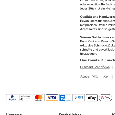
Ob für den Alltag oder b
oder eine stilvolle Ergä
Jedes Stück ist ein klein
Qualität und Handwerks
Revoni steht für exzelle
mit präzisen Details vers
Accessoires sind so gesta
Warum Goldschmuck von
Beim Kauf von Revoni-Gol
exklusive Schmuckstücke 
schnelle und zuverlässig
überzeugen.
Das könnte Dir auch
Diamant Vendôme
Atelier MIU
Xen