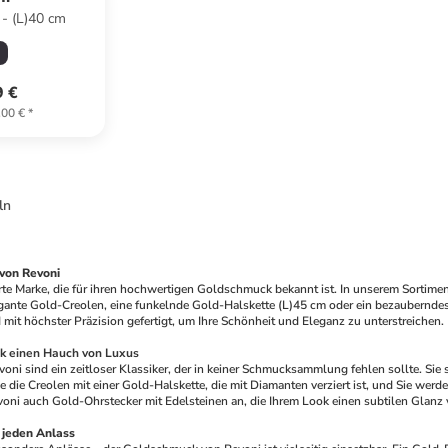
 - (L)40 cm
9 €
,00 €
*
ln
von Revoni
te Marke, die für ihren hochwertigen Goldschmuck bekannt ist. In unserem Sortiment
ante Gold-Creolen, eine funkelnde Gold-Halskette (L)45 cm oder ein bezaubernde
mit höchster Präzision gefertigt, um Ihre Schönheit und Eleganz zu unterstreichen.
ok einen Hauch von Luxus
ni sind ein zeitloser Klassiker, der in keiner Schmucksammlung fehlen sollte. Sie 
 die Creolen mit einer Gold-Halskette, die mit Diamanten verziert ist, und Sie werden 
voni auch Gold-Ohrstecker mit Edelsteinen an, die Ihrem Look einen subtilen Glanz 
r jeden Anlass