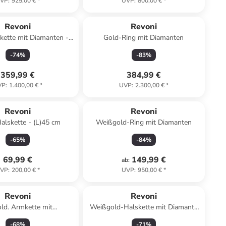
VP
:
925,00 €
*
UVP
:
800,00 €
*
Revoni
Revoni
kette mit Diamanten -
Gold-Ring mit Diamanten
(L)42 cm
-
74
%
-
83
%
359,99 €
384,99 €
VP
:
1.400,00 €
*
UVP
:
2.300,00 €
*
Revoni
Revoni
Halskette - (L)45 cm
Weißgold-Ring mit Diamanten
-
65
%
-
84
%
69,99 €
149,99 €
ab
:
VP
:
200,00 €
*
UVP
:
950,00 €
*
Revoni
Revoni
ld. Armkette mit
Weißgold-Halskette mit Diamant-
muckelementen
Anhänger - (L)45 cm
-
68
%
-
71
%