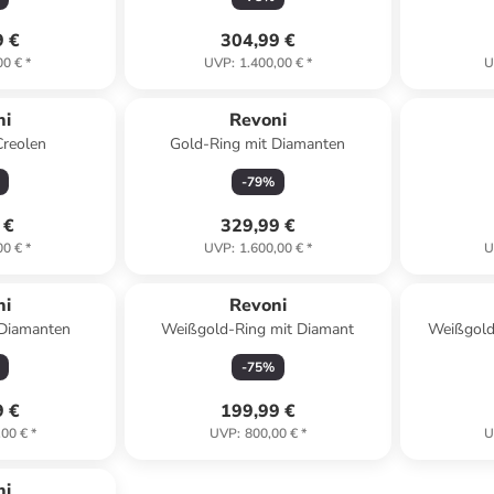
9 €
304,99 €
00 €
*
UVP
:
1.400,00 €
*
U
ni
Revoni
reolen
Gold-Ring mit Diamanten
-
79
%
 €
329,99 €
00 €
*
UVP
:
1.600,00 €
*
U
ert
ni
Revoni
 Diamanten
Weißgold-Ring mit Diamant
Weißgold
-
75
%
9 €
199,99 €
,00 €
*
UVP
:
800,00 €
*
U
ni