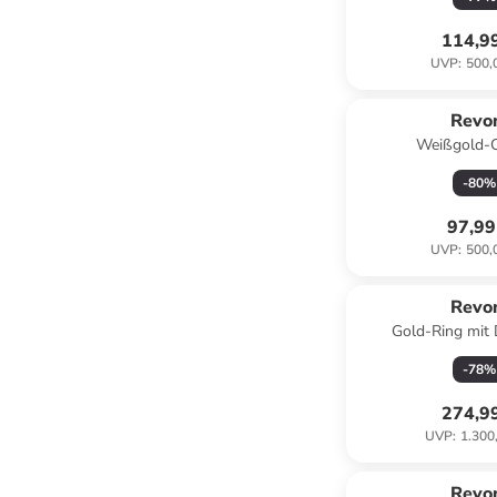
114,9
UVP
:
500,
Revo
Weißgold-C
-
80
%
97,99
UVP
:
500,
Reservi
Revo
Gold-Ring mit
-
78
%
274,9
UVP
:
1.300
Revo