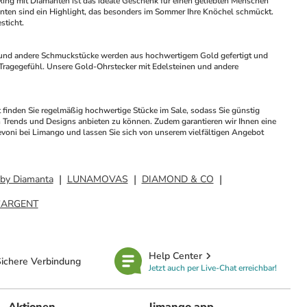
Ring mit Diamanten ist das ideale Geschenk für einen geliebten Menschen 
ten sind ein Highlight, das besonders im Sommer Ihre Knöchel schmückt. 
sticht.
m und andere Schmuckstücke werden aus hochwertigem Gold gefertigt und 
s Tragegefühl. Unsere Gold-Ohrstecker mit Edelsteinen und andere 
finden Sie regelmäßig hochwertige Stücke im Sale, sodass Sie günstig 
 Trends und Designs anbieten zu können. Zudem garantieren wir Ihnen eine 
voni bei Limango und lassen Sie sich von unserem vielfältigen Angebot 
by Diamanta
LUNAMOVAS
DIAMOND & CO
'ARGENT
Help Center
ichere Verbindung
Jetzt auch per Live-Chat erreichbar!