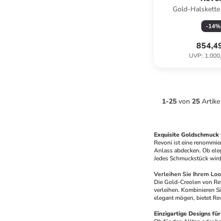
Gold-Halskette
-
14
%
854,4
UVP
:
1.000
1
-
25
von
25
Artike
Exquisite Goldschmuck 
Revoni ist eine renommier
Anlass abdecken. Ob eleg
Jedes Schmuckstück wird 
Verleihen Sie Ihrem Lo
Die Gold-Creolen von Revo
verleihen. Kombinieren Sie
elegant mögen, bietet Re
Einzigartige Designs fü