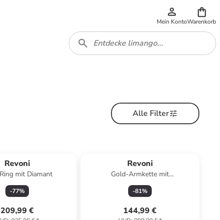
Mein Konto
Warenkorb
Alle Filter
Revoni
Revoni
Ring mit Diamant
Gold-Armkette mit
Schmuckelementen
-
77
%
-
81
%
209,99 €
144,99 €