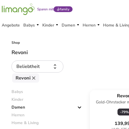
Sparen mit
family
Angebote
Babys
Kinder
Damen
Herren
Home & Livin
Shop
Revoni
Beliebtheit
Revoni
Babys
Revo
Kinder
Gold-Ohrstecker 
Damen
-
79
%
Herren
Home & Living
139,9