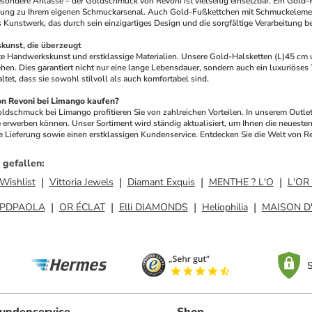
esondere Anlässe – der Goldschmuck von Revoni ist vielseitig einsetzbar. Ein Gold-
nzung zu Ihrem eigenen Schmuckarsenal. Auch Gold-Fußkettchen mit Schmuckelemen
es Kunstwerk, das durch sein einzigartiges Design und die sorgfältige Verarbeitung be
kunst, die überzeugt
nte Handwerkskunst und erstklassige Materialien. Unsere Gold-Halsketten (L)45 c
ehen. Dies garantiert nicht nur eine lange Lebensdauer, sondern auch ein luxuriöse
ltet, dass sie sowohl stilvoll als auch komfortabel sind.
 Revoni bei Limango kaufen?
dschmuck bei Limango profitieren Sie von zahlreichen Vorteilen. In unserem Outlet 
erwerben können. Unser Sortiment wird ständig aktualisiert, um Ihnen die neuesten
e Lieferung sowie einen erstklassigen Kundenservice. Entdecken Sie die Welt von Re
 gefallen
:
Wishlist
Vittoria Jewels
Diamant Exquis
MENTHE ? L'O
L'OR 
PDPAOLA
OR ÉCLAT
Elli DIAMONDS
Heliophilia
MAISON D
S