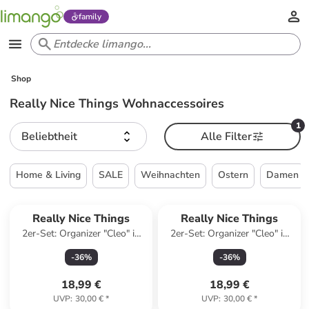
family
Shop
Really Nice Things Wohnaccessoires
1
Beliebtheit
Alle Filter
Home & Living
SALE
Weihnachten
Ostern
Damen
Really Nice Things
Really Nice Things
2er-Set: Organizer "Cleo" in
2er-Set: Organizer "Cleo" in
Türkis/ Orange
Grün/ Lila/ Gelb
-
36
%
-
36
%
18,99 €
18,99 €
UVP
:
30,00 €
*
UVP
:
30,00 €
*