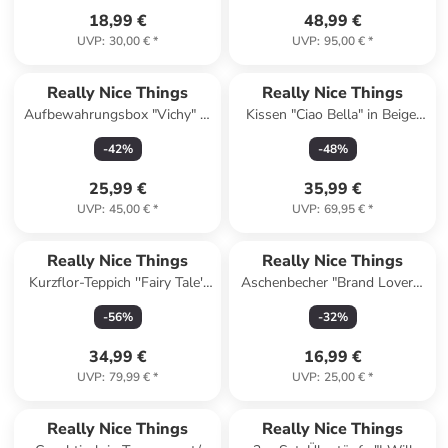
18,99 €
48,99 €
UVP
:
30,00 €
*
UVP
:
95,00 €
*
Really Nice Things
Really Nice Things
Aufbewahrungsbox "Vichy" in
Kissen "Ciao Bella" in Beige/
Creme/ Grün - (B)60 x (H)30 x
Schwarz/ Rot - (L)55 x (B)55
-
42
%
-
48
%
(T)45 cm
cm
25,99 €
35,99 €
UVP
:
45,00 €
*
UVP
:
69,95 €
*
Really Nice Things
Really Nice Things
Kurzflor-Teppich ''Fairy Tale''
Aschenbecher "Brand Lovers"
in Bunt - Ø 120 cm
in Weiß/ Schwarz - (B)13 x
-
56
%
-
32
%
(H)4 cm
34,99 €
16,99 €
UVP
:
79,99 €
*
UVP
:
25,00 €
*
Really Nice Things
Really Nice Things