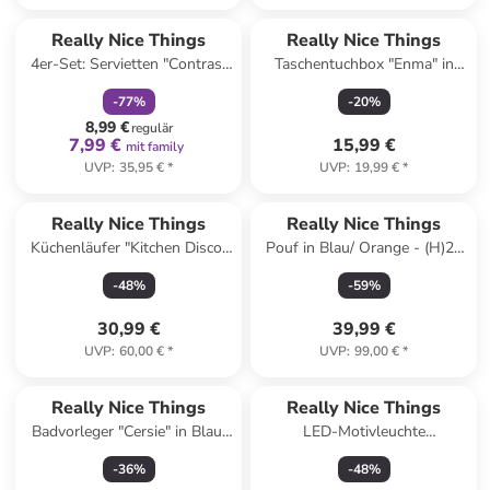
family
rabatt
Really Nice Things
Really Nice Things
4er-Set: Servietten "Contrast
Taschentuchbox "Enma" in
Edge" in Blau - (B)40 x (H)40
Blau - (B)14 x (H)9 cm
-
77
%
-
20
%
cm
8,99 €
regulär
7,99 €
15,99 €
mit family
UVP
:
35,95 €
*
UVP
:
19,99 €
*
Really Nice Things
Really Nice Things
Küchenläufer "Kitchen Disco"
Pouf in Blau/ Orange - (H)20
in Beige/ Rot - (L)135 x (B)55
x Ø 50 cm
-
48
%
-
59
%
cm
30,99 €
39,99 €
UVP
:
60,00 €
*
UVP
:
99,00 €
*
Really Nice Things
Really Nice Things
Badvorleger "Cersie" in Blau/
LED-Motivleuchte
Hellblau - (L)60 x (B)40 cm
"Supercalifragilistico" in Natur/
-
36
%
-
48
%
Bunt - (B)40 x (H)15 cm