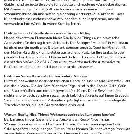
Guide", sind perfekte Beispiele für stilvolle und moderne Wanddekorationen. 
Mit Abmessungen von 30 x 40 cm fügen sie sich harmonisch in jede 
Wohnumgebung ein und setzen gleichzeitig eindrucksvolle Akzente. Diese 
Kunstdrucke sind nicht nur dekorativ, sondern auch inspirierend, und sie 
verwandeln Ihre Wände in wahre Kunstgalerien.
Praktische und stilvolle Accessoires für den Alltag
Neben dekorativen Elementen bietet Really Nice Things auch praktische 
Accessoires für den täglichen Gebrauch. Der Shopper "Mustard" in Hellbraun 
ist nicht nur ein modisches Statement, sondern auch äußerst funktional. Mit 
den Maßen 42 x 36 x 7 cm bietet er ausreichend Platz für Ihre Einkäufe oder 
persönlichen Gegenstände. Ebenso nützlich sind unsere Brottbeutel in Grau, 
die mit den Maßen 22 x 61 x 8 cm eine umweltfreundliche Alternative zu 
Plastiktüten darstellen und dabei noch schick aussehen.
Exklusive Servietten-Sets für besondere Anlässe
Für festliche Anlässe oder den täglichen Gebrauch sind unsere Servietten-Sets 
die ideale Wahl. Die 4er-Sets "Contrast Edge" sind in den Farben Gelb, Grün 
und Blau erhältlich und messen jeweils 40 x 40 cm. Diese Servietten sind 
nicht nur praktisch, sondern setzen auch farbliche Akzente auf Ihrem Esstisch. 
Sie sind aus hochwertigen Materialien gefertigt und sorgen für eine elegante 
Tischdekoration, die Ihre Gäste beeindrucken wird.
Warum Really Nice Things Wohnaccessoires bei Limango kaufen?
Bei Limango finden Sie eine breite Auswahl an Really Nice Things 
Wohnaccessoires zu unschlagbaren Preisen. Dank unserer regelmäßigen 
Sale-Angebote und günstigen Outlet-Preise können Sie hochwertige Produkte 
zu attraktiven Konditionen erwerben. Limango ist bekannt für seine 