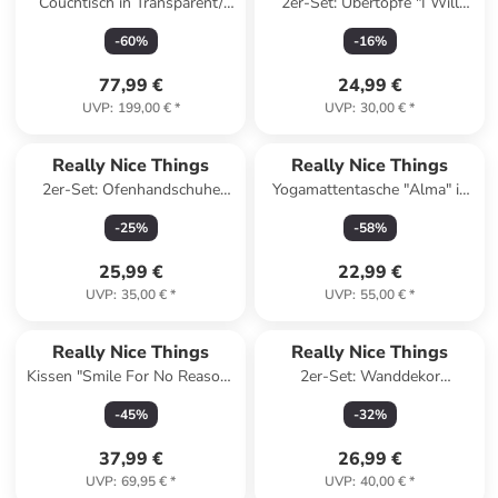
Couchtisch in Transparent/
2er-Set: Übertöpfe "I Will
Schwarz - (H)40 x Ø 70 cm
Survive" in Beige/ Blau - (H)27
-
60
%
-
16
%
cm
77,99 €
24,99 €
UVP
:
199,00 €
*
UVP
:
30,00 €
*
Really Nice Things
Really Nice Things
2er-Set: Ofenhandschuhe
Yogamattentasche "Alma" in
''Buon Appetito'' in Creme/
Weiß/ Grün/ Rot - (L)71 x
-
25
%
-
58
%
Rosa - (L)28 x (B)16,5 cm
(B)20 cm
25,99 €
22,99 €
UVP
:
35,00 €
*
UVP
:
55,00 €
*
Really Nice Things
Really Nice Things
Kissen "Smile For No Reason"
2er-Set: Wanddekor
in Grün/ Hellblau - (L)55 x
"Swallows" in Türkis
-
45
%
-
32
%
(B)55 cm
37,99 €
26,99 €
UVP
:
69,95 €
*
UVP
:
40,00 €
*