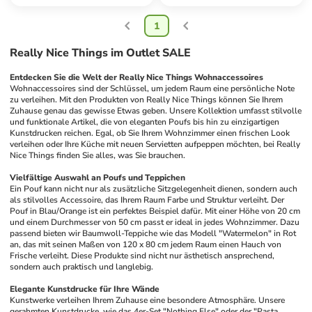
1
Really Nice Things im Outlet SALE
Entdecken Sie die Welt der Really Nice Things Wohnaccessoires
Wohnaccessoires sind der Schlüssel, um jedem Raum eine persönliche Note 
zu verleihen. Mit den Produkten von Really Nice Things können Sie Ihrem 
Zuhause genau das gewisse Etwas geben. Unsere Kollektion umfasst stilvolle 
und funktionale Artikel, die von eleganten Poufs bis hin zu einzigartigen 
Kunstdrucken reichen. Egal, ob Sie Ihrem Wohnzimmer einen frischen Look 
verleihen oder Ihre Küche mit neuen Servietten aufpeppen möchten, bei Really 
Nice Things finden Sie alles, was Sie brauchen.
Vielfältige Auswahl an Poufs und Teppichen
Ein Pouf kann nicht nur als zusätzliche Sitzgelegenheit dienen, sondern auch 
als stilvolles Accessoire, das Ihrem Raum Farbe und Struktur verleiht. Der 
Pouf in Blau/Orange ist ein perfektes Beispiel dafür. Mit einer Höhe von 20 cm 
und einem Durchmesser von 50 cm passt er ideal in jedes Wohnzimmer. Dazu 
passend bieten wir Baumwoll-Teppiche wie das Modell "Watermelon" in Rot 
an, das mit seinen Maßen von 120 x 80 cm jedem Raum einen Hauch von 
Frische verleiht. Diese Produkte sind nicht nur ästhetisch ansprechend, 
sondern auch praktisch und langlebig.
Elegante Kunstdrucke für Ihre Wände
Kunstwerke verleihen Ihrem Zuhause eine besondere Atmosphäre. Unsere 
gerahmten Kunstdrucke, wie das 4er-Set "Nothing Else" oder der "Pasta 